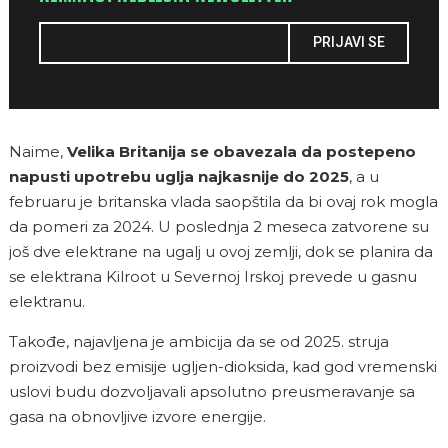
PRIJAVI SE
Naime,
Velika Britanija se obavezala da postepeno
napusti upotrebu uglja najkasnije do 2025
, a u
februaru je britanska vlada saopštila da bi ovaj rok mogla
da pomeri za 2024. U poslednja 2 meseca zatvorene su
još dve elektrane na ugalj u ovoj zemlji, dok se planira da
se elektrana Kilroot u Severnoj Irskoj prevede u gasnu
elektranu.
Takođe, najavljena je ambicija da se od 2025. struja
proizvodi bez emisije ugljen-dioksida, kad god vremenski
uslovi budu dozvoljavali apsolutno preusmeravanje sa
gasa na obnovljive izvore energije.