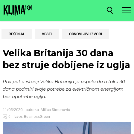
REŠENJA
VESTI
OBNOVLJIVI IZVORI
Velika Britanija 30 dana
bez struje dobijene iz uglja
Prvi put u istoriji Velika Britanija ja uspela da u toku 30
dana podmiri svoje potrebe za električnom energijom
bez upotrebe uglja.
11/05/2020
autorka:
Milica Simonović
izvor: BusinessGreen
0