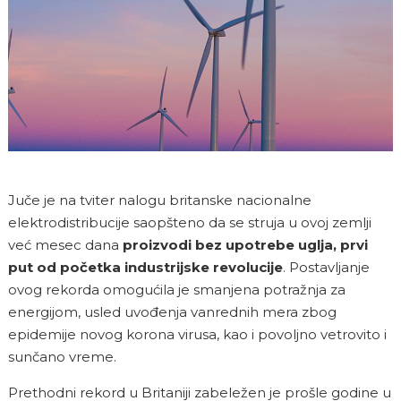
Juče je na tviter nalogu britanske nacionalne
elektrodistribucije saopšteno da se struja u ovoj zemlji
već mesec dana
proizvodi bez upotrebe uglja, prvi
put od početka industrijske revolucije
. Postavljanje
ovog rekorda omogućila je smanjena potražnja za
energijom, usled uvođenja vanrednih mera zbog
epidemije novog korona virusa, kao i povoljno vetrovito i
sunčano vreme.
Prethodni rekord u Britaniji zabeležen je prošle godine u