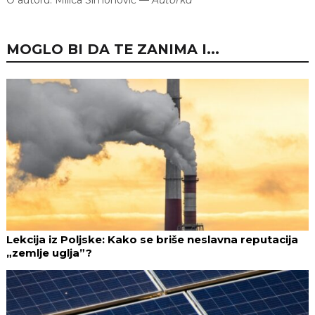
MOGLO BI DA TE ZANIMA I...
Lekcija iz Poljske: Kako se briše neslavna reputacija
„zemlje uglja”?