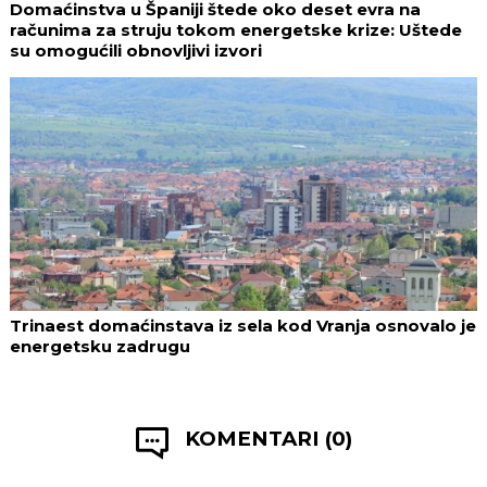
Domaćinstva u Španiji štede oko deset evra na
računima za struju tokom energetske krize: Uštede
su omogućili obnovljivi izvori
Trinaest domaćinstava iz sela kod Vranja osnovalo je
energetsku zadrugu
KOMENTARI (0)