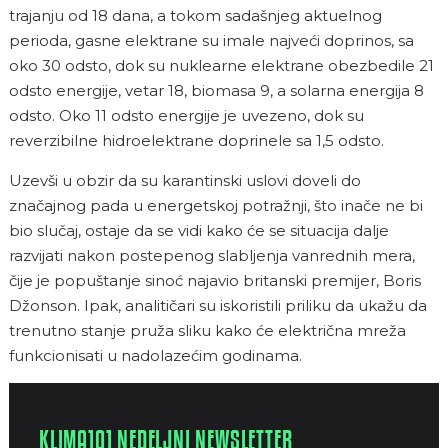
trajanju od 18 dana, a tokom sadašnjeg aktuelnog
perioda, gasne elektrane su imale najveći doprinos, sa
oko 30 odsto, dok su nuklearne elektrane obezbedile 21
odsto energije, vetar 18, biomasa 9, a solarna energija 8
odsto. Oko 11 odsto energije je uvezeno, dok su
reverzibilne hidroelektrane doprinele sa 1,5 odsto.
Uzevši u obzir da su karantinski uslovi doveli do
značajnog pada u energetskoj potražnji, što inače ne bi
bio slučaj, ostaje da se vidi kako će se situacija dalje
razvijati nakon postepenog slabljenja vanrednih mera,
čije je popuštanje sinoć najavio britanski premijer, Boris
Džonson. Ipak, analitičari su iskoristili priliku da ukažu da
trenutno stanje pruža sliku kako će električna mreža
funkcionisati u nadolazećim godinama.
KLIMA101 NEDELJNI NEWSLETTER