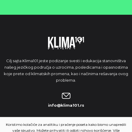
Cilj sajta Klima101 jeste podizanje svesti i edukacija stanovništva
našeg jezičkog područja o uzrocima, posledicama i opasnostima
koje prete od klimatskih promena, kao i načinima rešavanja ovog
problema.
info@klima101.rs
NAŠA IDEJA
Koristimo kolačiće za analitiku i praćenje poseta kako bismo unapredili
vaše iskustvo. Možete prihvatiti ili odbiti njihovo korišćenje. Više