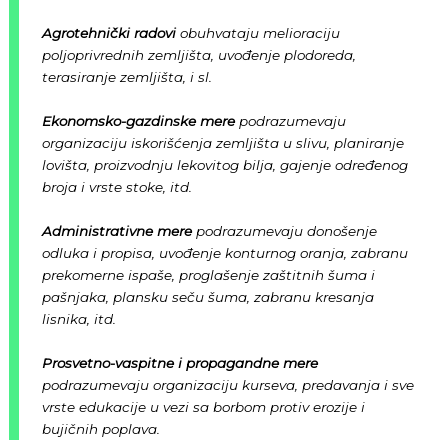
Agrotehnički radovi
obuhvataju melioraciju
poljoprivrednih zemljišta, uvođenje plodoreda,
terasiranje zemljišta, i sl.
Ekonomsko-gazdinske mere
podrazumevaju
organizaciju iskorišćenja zemljišta u slivu, planiranje
lovišta, proizvodnju lekovitog bilja, gajenje određenog
broja i vrste stoke, itd.
Administrativne mere
podrazumevaju donošenje
odluka i propisa, uvođenje konturnog oranja, zabranu
prekomerne ispaše, proglašenje zaštitnih šuma i
pašnjaka, plansku seču šuma, zabranu kresanja
lisnika, itd.
Prosvetno-vaspitne i propagandne mere
podrazumevaju organizaciju kurseva, predavanja i sve
vrste edukacije u vezi sa borbom protiv erozije i
bujičnih poplava.