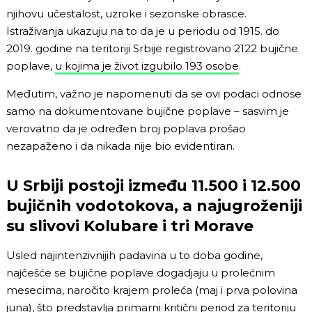
njihovu učestalost, uzroke i sezonske obrasce.
Istraživanja ukazuju na to da je u periodu od 1915. do
2019. godine na teritoriji Srbije registrovano 2122 bujične
poplave,
u kojima je život izgubilo 193 osobe
.
Međutim, važno je napomenuti da se ovi podaci odnose
samo na dokumentovane bujične poplave – sasvim je
verovatno da je određen broj poplava prošao
nezapaženo i da nikada nije bio evidentiran.
U Srbiji postoji između 11.500 i 12.500
bujičnih vodotokova, a najugroženiji
su slivovi Kolubare i tri Morave
Usled najintenzivnijih padavina u to doba godine,
najčešće se bujične poplave dogadjaju u prolećnim
mesecima, naročito krajem proleća (maj i prva polovina
juna), što predstavlja primarni kritični period za teritoriju