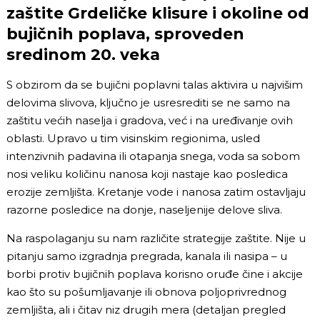
zaštite Grdeličke klisure i okoline od
bujičnih poplava, sproveden
sredinom 20. veka
S obzirom da se bujični poplavni talas aktivira u najvišim
delovima slivova, ključno je usresrediti se ne samo na
zaštitu većih naselja i gradova, već i na uređivanje ovih
oblasti. Upravo u tim visinskim regionima, usled
intenzivnih padavina ili otapanja snega, voda sa sobom
nosi veliku količinu nanosa koji nastaje kao posledica
erozije zemljišta. Kretanje vode i nanosa zatim ostavljaju
razorne posledice na donje, naseljenije delove sliva.
Na raspolaganju su nam različite strategije zaštite. Nije u
pitanju samo izgradnja pregrada, kanala ili nasipa – u
borbi protiv bujičnih poplava korisno oruđe čine i akcije
kao što su pošumljavanje ili obnova poljoprivrednog
zemljišta, ali i čitav niz drugih mera (detaljan pregled