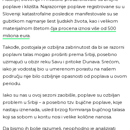
poplave i klizišta. Najrazornije poplave registrovane su u
Sloveniji: katastrofalne posledice manifestovale su se
gubitkom najmanje šest ljudskih života, kao i velikom
materijalnom štetom
čija procena iznosi više od 500
miliona eura
.
Takođe, postojala je ozbiljna zabrinutost da bi se razorni
poplavni talas mogao proširiti prema Srbiji, posebno
uzimajući u obzir reku Savu i pritoke Dunava. Srećom,
iako je vodostaj bio u umerenom porastu na našem
području nije bilo ozbiljnije opasnosti od poplava u ovom
periodu.
Iako su nas u ovoj sezoni zaobišle, poplave su ozbiljan
problem u Srbiji – a posebno tzv. bujične poplave, koje
nastaju iznenada, usled brzog formiranja bujičnog talasa
koji sa sobom u koritu nosi i velike količine nanosa.
Da bismo ih bolje razumeli, neophodno je analizirati