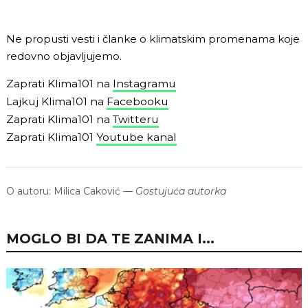
Ne propusti vesti i članke o klimatskim promenama koje
redovno objavljujemo.
Zaprati Klima101 na
Instagramu
Lajkuj Klima101 na
Facebooku
Zaprati Klima101 na
Twitteru
Zaprati Klima101
Youtube kanal
O autoru:
Milica Caković
—
Gostujuća autorka
MOGLO BI DA TE ZANIMA I...