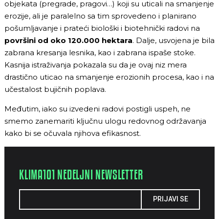
objekata (pregrade, pragovi…) koji su uticali na smanjenje
erozije, ali je paralelno sa tim sprovedeno i planirano
pošumljavanje i prateći biološki i biotehnički radovi na
površini od oko 120.000 hektara
. Dalje, usvojena je bila
zabrana kresanja lesnika, kao i zabrana ispaše stoke.
Kasnija istraživanja pokazala su da je ovaj niz mera
drastično uticao na smanjenje erozionih procesa, kao i na
učestalost bujičnih poplava.
Međutim, iako su izvedeni radovi postigli uspeh, ne
smemo zanemariti ključnu ulogu redovnog održavanja
kako bi se očuvala njihova efikasnost.
KLIMA101 NEDELJNI NEWSLETTER
PRIJAVI SE