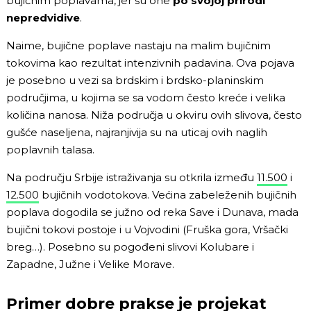
bujičnim poplavama, jer su one
po svojoj prirodi
nepredvidive
.
Naime, bujične poplave nastaju na malim bujičnim
tokovima kao rezultat intenzivnih padavina. Ova pojava
je posebno u vezi sa brdskim i brdsko-planinskim
područjima, u kojima se sa vodom često kreće i velika
količina nanosa. Niža područja u okviru ovih slivova, često
gušće naseljena, najranjivija su na uticaj ovih naglih
poplavnih talasa.
Na području Srbije istraživanja su otkrila između
11.500
i
12.500
bujičnih vodotokova. Većina zabeleženih bujičnih
poplava dogodila se južno od reka Save i Dunava, mada
bujični tokovi postoje i u Vojvodini (Fruška gora, Vršački
breg…). Posebno su pogođeni slivovi Kolubare i
Zapadne, Južne i Velike Morave.
Primer dobre prakse je projekat