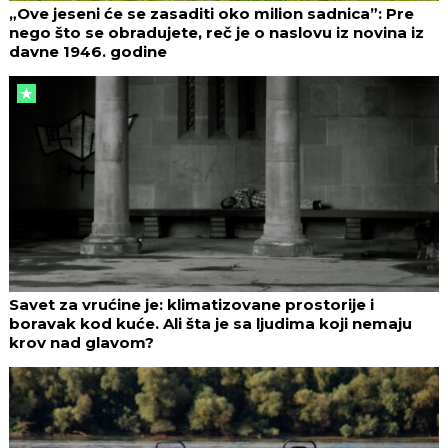
„Ove jeseni će se zasaditi oko milion sadnica”: Pre
nego što se obradujete, reč je o naslovu iz novina iz
davne 1946. godine
Savet za vrućine je: klimatizovane prostorije i
boravak kod kuće. Ali šta je sa ljudima koji nemaju
krov nad glavom?