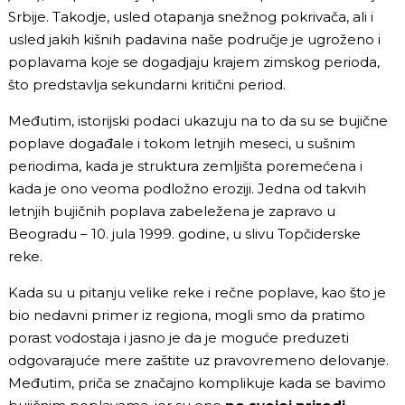
Srbije. Takodje, usled otapanja snežnog pokrivača, ali i
usled jakih kišnih padavina naše područje je ugroženo i
poplavama koje se dogadjaju krajem zimskog perioda,
što predstavlja sekundarni kritični period.
Međutim, istorijski podaci ukazuju na to da su se bujične
poplave događale i tokom letnjih meseci, u sušnim
periodima, kada je struktura zemljišta poremećena i
kada je ono veoma podložno eroziji. Jedna od takvih
letnjih bujičnih poplava zabeležena je zapravo u
Beogradu – 10. jula 1999. godine, u slivu Topčiderske
reke.
Kada su u pitanju velike reke i rečne poplave, kao što je
bio nedavni primer iz regiona, mogli smo da pratimo
porast vodostaja i jasno je da je moguće preduzeti
odgovarajuće mere zaštite uz pravovremeno delovanje.
Međutim, priča se značajno komplikuje kada se bavimo