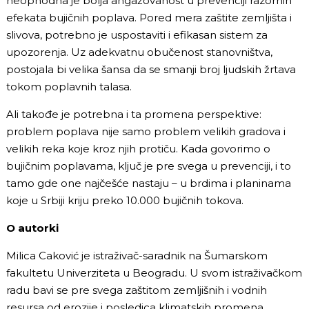
neophodna je bolja angažovanost u prevenciji razornih
efekata bujičnih poplava. Pored mera zaštite zemljišta i
slivova, potrebno je uspostaviti i efikasan sistem za
upozorenja. Uz adekvatnu obučenost stanovništva,
postojala bi velika šansa da se smanji broj ljudskih žrtava
tokom poplavnih talasa.
Ali takođe je potrebna i ta promena perspektive:
problem poplava nije samo problem velikih gradova i
velikih reka koje kroz njih protiču. Kada govorimo o
bujičnim poplavama, ključ je pre svega u prevenciji, i to
tamo gde one najčešće nastaju – u brdima i planinama
koje u Srbiji kriju preko 10.000 bujičnih tokova.
O autorki
Milica Caković je istraživač-saradnik na Šumarskom
fakultetu Univerziteta u Beogradu. U svom istraživačkom
radu bavi se pre svega zaštitom zemljišnih i vodnih
resursa od erozije i posledica klimatskih promena.