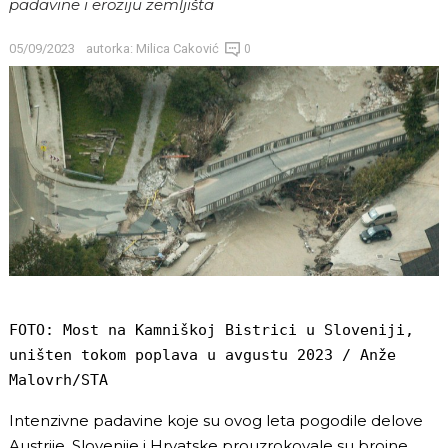
padavine i eroziju zemljišta
05/09/2023
autorka:
Milica Caković
0
FOTO: Most na Kamniškoj Bistrici u Sloveniji, 
uništen tokom poplava u avgustu 2023 / Anže 
Malovrh/STA
Intenzivne padavine koje su ovog leta pogodile delove
Austrije, Slovenije i Hrvatske prouzrokovale su brojne