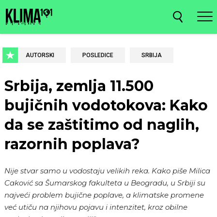
AUTORSKI
POSLEDICE
SRBIJA
Srbija, zemlja 11.500
bujičnih vodotokova: Kako
da se zaštitimo od naglih,
razornih poplava?
Nije stvar samo u vodostaju velikih reka. Kako piše Milica
Caković sa Šumarskog fakulteta u Beogradu, u Srbiji su
najveći problem bujične poplave, a klimatske promene
već utiču na njihovu pojavu i intenzitet, kroz obilne