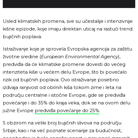
Usled klimatskih promena, sve su učestalije i intenzivnije
kišne epizode, koje imaju direktan uticaj na rastući trend
bujičnih poplava.
Istraživanje koje je sprovela Evropska agencija za zaštitu
životne sredine (
European Environmental Agency
),
predviđa da će klimatske promene dovesti do većeg
intenziteta kiše u većem delu Evrope, što bi povećalo
rizik od bujičnih poplava. Ovo istraživanje posebno
izdvaja ranjivost od obilnih kiša tokom zime i leta na
području centralne i istočne Evrope, gde se predviđa
povećanje i do 35% do kraja veka, dok se na ovom delu
južne Evrope
predviđa povećanje do 25%
.
S obzirom na veliki broj bujičnih slivova na području
Srbije, kao i na već poznate scenarije za budućnost,