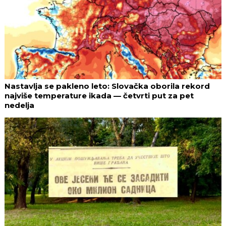
Nastavlja se pakleno leto: Slovačka oborila rekord
najviše temperature ikada — četvrti put za pet
nedelja