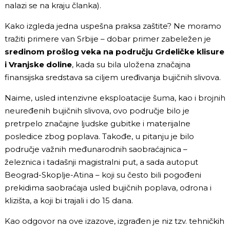
nalazi se na kraju članka).
Kako izgleda jedna uspešna praksa zaštite? Ne moramo
tražiti primere van Srbije – dobar primer zabeležen je
sredinom prošlog veka na području Grdeličke klisure
i Vranjske doline
, kada su bila uložena značajna
finansijska sredstava sa ciljem uređivanja bujičnih slivova.
Naime, usled intenzivne eksploatacije šuma, kao i brojnih
neuređenih bujičnih slivova, ovo područje bilo je
pretrpelo značajne ljudske gubitke i materijalne
posledice zbog poplava. Takođe, u pitanju je bilo
područje važnih međunarodnih saobraćajnica –
železnica i tadašnji magistralni put, a sada autoput
Beograd-Skoplje-Atina – koji su često bili pogođeni
prekidima saobraćaja usled bujičnih poplava, odrona i
klizišta, a koji bi trajali i do 15 dana.
Kao odgovor na ove izazove, izgrađen je niz tzv. tehničkih