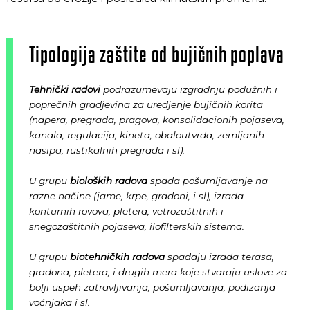
Tipologija zaštite od bujičnih poplava
Tehnički radovi
podrazumevaju izgradnju podužnih i
poprečnih gradjevina za uredjenje bujičnih korita
(napera, pregrada, pragova, konsolidacionih pojaseva,
kanala, regulacija, kineta, obaloutvrda, zemljanih
nasipa, rustikalnih pregrada i sl).
U grupu
bioloških radova
spada pošumljavanje na
razne načine (jame, krpe, gradoni, i sl), izrada
konturnih rovova, pletera, vetrozaštitnih i
snegozaštitnih pojaseva, ilofilterskih sistema.
U grupu
biotehničkih radova
spadaju izrada terasa,
gradona, pletera, i drugih mera koje stvaraju uslove za
bolji uspeh zatravljivanja, pošumljavanja, podizanja
voćnjaka i sl.