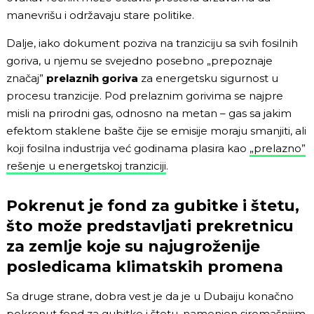
manevrišu i održavaju stare politike.
Dalje, iako dokument poziva na tranziciju sa svih fosilnih
goriva, u njemu se svejedno posebno „prepoznaje
značaj”
prelaznih goriva
za energetsku sigurnost u
procesu tranzicije. Pod prelaznim gorivima se najpre
misli na prirodni gas, odnosno na metan – gas sa jakim
efektom staklene bašte čije se emisije moraju smanjiti, ali
koji fosilna industrija već godinama plasira kao
„prelazno”
rešenje u energetskoj tranziciji
.
Pokrenut je fond za gubitke i štetu,
što može predstavljati prekretnicu
za zemlje koje su najugroženije
posledicama klimatskih promena
Sa druge strane, dobra vest je da je u Dubaiju konačno
pokrenut fond za gubitke i štetu
, namenjen siromašnijim