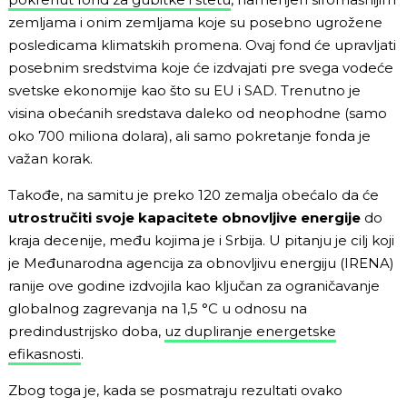
zemljama i onim zemljama koje su posebno ugrožene
posledicama klimatskih promena. Ovaj fond će upravljati
posebnim sredstvima koje će izdvajati pre svega vodeće
svetske ekonomije kao što su EU i SAD. Trenutno je
visina obećanih sredstava daleko od neophodne (samo
oko 700 miliona dolara), ali samo pokretanje fonda je
važan korak.
Takođe, na samitu je preko 120 zemalja obećalo da će
utrostručiti svoje kapacitete obnovljive energije
do
kraja decenije, među kojima je i Srbija. U pitanju je cilj koji
je Međunarodna agencija za obnovljivu energiju (IRENA)
ranije ove godine izdvojila kao ključan za ograničavanje
globalnog zagrevanja na 1,5 °C u odnosu na
predindustrijsko doba,
uz dupliranje energetske
efikasnosti
.
Zbog toga je, kada se posmatraju rezultati ovako