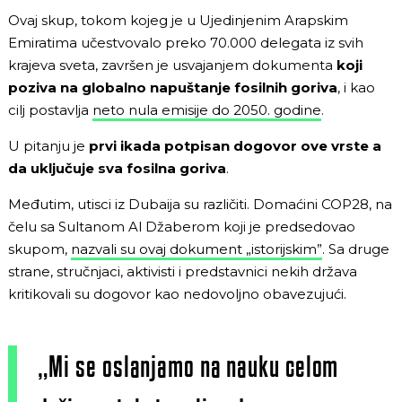
Ovaj skup, tokom kojeg je u Ujedinjenim Arapskim
Emiratima učestvovalo preko 70.000 delegata iz svih
krajeva sveta, završen je usvajanjem dokumenta
koji
poziva na globalno napuštanje fosilnih goriva
,
i kao
cilj postavlja
neto nula emisije do 2050. godine
.
U pitanju je
prvi ikada potpisan dogovor ove vrste a
da uključuje sva fosilna goriva
.
Međutim, utisci iz Dubaija su različiti. Domaćini COP28, na
čelu sa Sultanom Al Džaberom koji je predsedovao
skupom,
nazvali su ovaj dokument „istorijskim”
. Sa druge
strane, stručnjaci, aktivisti i predstavnici nekih država
kritikovali su dogovor kao nedovoljno obavezujući.
„Mi se oslanjamo na nauku celom