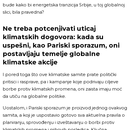
bude kako bi energetska tranzicija Srbije, u toj globalnoj
slici, bila pravedna?
Ne treba potcenjivati uticaj
klimatskih dogovora: kada su
uspešni, kao Pariski sporazum, oni
postavljaju temelje globalne
klimatske akcije
I pored toga što ove klimatske samite prate politički
pritisci i rasprave, pa i kampanje koje podrivaju ciljeve
borbe protiv klimatskih promena, oni zaista imaju moć
da utiču na globalne politike.
Uostalom, i Pariski sporazum je proizvod jednog ovakvog
samita, a koji je uspostavio gotovo sva aktuelna pravila o
planiranju, sprovođenju i izveštavanju o borbi protiv
klimatskih promena i njihovih posledica. Ključna