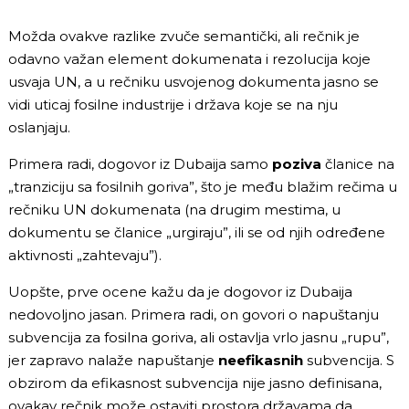
Možda ovakve razlike zvuče semantički, ali rečnik je
odavno važan element dokumenata i rezolucija koje
usvaja UN, a u rečniku usvojenog dokumenta jasno se
vidi uticaj fosilne industrije i država koje se na nju
oslanjaju.
Primera radi, dogovor iz Dubaija samo
poziva
članice na
„tranziciju sa fosilnih goriva”, što je među blažim rečima u
rečniku UN dokumenata (na drugim mestima, u
dokumentu se članice „urgiraju”, ili se od njih određene
aktivnosti „zahtevaju”).
Uopšte, prve ocene kažu da je dogovor iz Dubaija
nedovoljno jasan. Primera radi, on govori o napuštanju
subvencija za fosilna goriva, ali ostavlja vrlo jasnu „rupu”,
jer zapravo nalaže napuštanje
neefikasnih
subvencija. S
obzirom da efikasnost subvencija nije jasno definisana,
ovakav rečnik može ostaviti prostora državama da