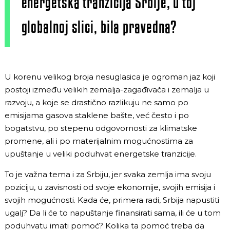
energetska tranzicija Srbije, u toj
globalnoj slici, bila pravedna?
U korenu velikog broja nesuglasica je ogroman jaz koji
postoji između velikih zemalja-zagađivača i zemalja u
razvoju, a koje se drastično razlikuju ne samo po
emisijama gasova staklene bašte, već često i po
bogatstvu, po stepenu odgovornosti za klimatske
promene, ali i po materijalnim mogućnostima za
upuštanje u veliki poduhvat energetske tranzicije.
To je važna tema i za Srbiju, jer svaka zemlja ima svoju
poziciju, u zavisnosti od svoje ekonomije, svojih emisija i
svojih mogućnosti. Kada će, primera radi, Srbija napustiti
ugalj? Da li će to napuštanje finansirati sama, ili će u tom
poduhvatu imati pomoć? Kolika ta pomoć treba da