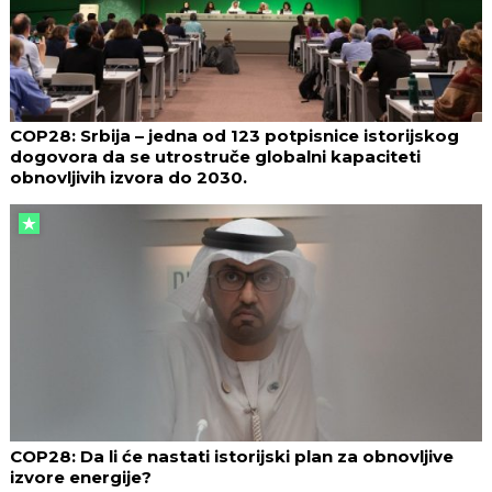
COP28: Srbija – jedna od 123 potpisnice istorijskog
dogovora da se utrostruče globalni kapaciteti
obnovljivih izvora do 2030.
COP28: Da li će nastati istorijski plan za obnovljive
izvore energije?