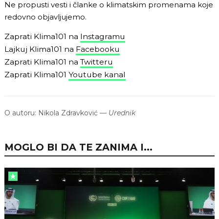
Ne propusti vesti i članke o klimatskim promenama koje
redovno objavljujemo.
Zaprati Klima101 na
Instagramu
Lajkuj Klima101 na
Facebooku
Zaprati Klima101 na
Twitteru
Zaprati Klima101
Youtube kanal
O autoru:
Nikola Zdravković
—
Urednik
MOGLO BI DA TE ZANIMA I...