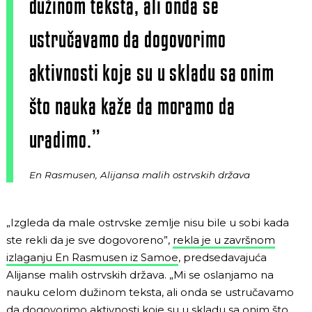
dužinom teksta, ali onda se
ustručavamo da dogovorimo
aktivnosti koje su u skladu sa onim
što nauka kaže da moramo da
uradimo.”
En Rasmusen, Alijansa malih ostrvskih država
„Izgleda da male ostrvske zemlje nisu bile u sobi kada
ste rekli da je sve dogovoreno”,
rekla je u završnom
izlaganju En Rasmusen iz Samoe
, predsedavajuća
Alijanse malih ostrvskih država. „Mi se oslanjamo na
nauku celom dužinom teksta, ali onda se ustručavamo
da dogovorimo aktivnosti koje su u skladu sa onim što