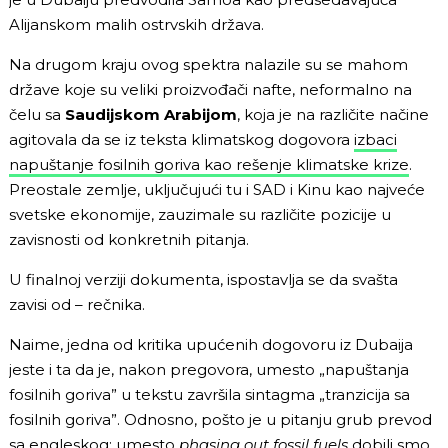
Alijanskom malih ostrvskih država.
Na drugom kraju ovog spektra nalazile su se mahom
države koje su veliki proizvođači nafte, neformalno na
čelu sa
Saudijskom Arabijom
, koja je na različite načine
agitovala da se iz teksta klimatskog dogovora
izbaci
napuštanje fosilnih goriva kao rešenje klimatske krize
.
Preostale zemlje, uključujući tu i SAD i Kinu kao najveće
svetske ekonomije, zauzimale su različite pozicije u
zavisnosti od konkretnih pitanja.
U finalnoj verziji dokumenta, ispostavlja se da svašta
zavisi od – rečnika.
Naime, jedna od kritika upućenih dogovoru iz Dubaija
jeste i ta da je, nakon pregovora, umesto „napuštanja
fosilnih goriva” u tekstu završila sintagma „tranzicija sa
fosilnih goriva”. Odnosno, pošto je u pitanju grub prevod
sa engleskog: umesto
phasing out fossil fuels
dobili smo