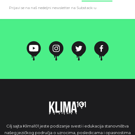
Prijavi se na naš nedeljni newsletter na Substack-u
Cilj sajta Klima101 jeste podizanje svesti i edukacija stanovništva
našeg jezičkog područja o uzrocima, posledicama i opasnostima