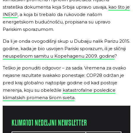
strateška dokumenta koja Srbija upravo usvaja,
kao što je
INEKP
, a koja bi trebalo da rukovode našom
energetskom budućnošću, propisana su upravo
Pariskim sporazumom.
Da li je onda ovogodišnji skup u Dubaiju nalik Parizu 2015.
godine, kada je bio usvojen Pariski sporazum, ili je sličniji
neuspešnom samitu u Kopehagenu 2009. godine
?
Teško je ponuditi odgovor – za sada. Vremena za ovako
nejasne razultate svakako ponestaje: COP28 održan je
pred kraj globalno najtoplije godine od kad postoje
merenja, koju su obeležile
katastrofalne posledice
klimatskih promena širom sveta
.
KLIMA101 NEDELJNI NEWSLETTER