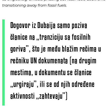
transitioning away from fossil fuels
.
Dogovor iz Dubaija samo poziva
članice na „tranziciju sa fosilnih
goriva”, što je među blažim rečima u
rečniku UN dokumenata (na drugim
mestima, u dokumentu se članice
„urgiraju”, ili se od njih određene
aktivnosti „zahtevaju”)