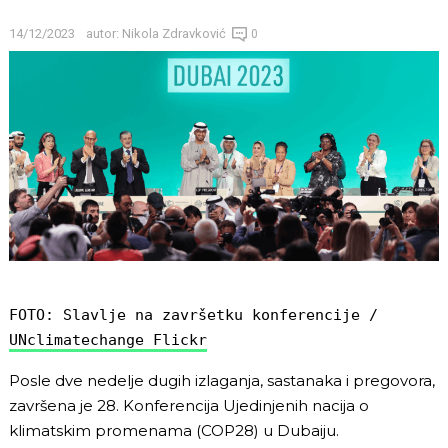
14/12/2023
autor:
Nikola Zdravković
0
FOTO: Slavlje na završetku konferencije / 
UNclimatechange Flickr
Posle dve nedelje dugih izlaganja, sastanaka i pregovora,
završena je 28. Konferencija Ujedinjenih nacija o
klimatskim promenama (COP28) u Dubaiju.