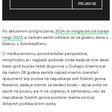
PRIJAVI SE
Po aktuelnim prognozama,
2024. bi mogla biti još toplija
nego 2023
, a naredni samit održaće se za godinu dana u
Bakuu, u Azerbejdžanu.
U međuvremenu, pored kritičke perspektive,
neophodno je i naglasiti pobede onda kada se one dese.
Kako god zvučao tekst dogovora u Dubaiju, činjenica je
da nakon 28 godina samita najzad imamo zvaničan
dokument koji poziva na napuštanje svih fosilnih goriva.
Naravno, sada je vreme za sledeći korak – da se priča ne
završi na pozivu, pa ni na urgiranju ili zahtevanju, već da
napuštanje fosilnih goriva postane realna osnova
državnih politika širom sveta.