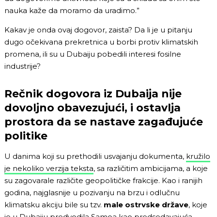
nauka kaže da moramo da uradimo.”
Kakav je onda ovaj dogovor, zaista? Da li je u pitanju
dugo očekivana prekretnica u borbi protiv klimatskih
promena, ili su u Dubaiju pobedili interesi fosilne
industrije?
Rečnik dogovora iz Dubaija nije
dovoljno obavezujući, i ostavlja
prostora da se nastave zagađujuće
politike
U danima koji su prethodili usvajanju dokumenta,
kružilo
je nekoliko verzija teksta
, sa različitim ambicijama, a koje
su zagovarale različite geopolitičke frakcije. Kao i ranijih
godina, najglasnije u pozivanju na brzu i odlučnu
klimatsku akciju bile su tzv.
male ostrvske države
, koje
je u Dubaiju predvodila Samoa kao predsedavajuća