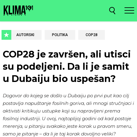
AUTORSKI
POLITIKA
COP28
COP28 je završen, ali utisci
su podeljeni. Da li je samit
u Dubaiju bio uspešan?
Dogovor do kojeg se došlo u Dubaiju po prvi put kao cilj
postavlja napuštanje fosilnih goriva, ali mnogi stručnjaci i
aktivisti kritikuju ustupke koji su napravljeni prema
fosilnoj industriji. U ovoj, najtoplijoj godini od kad postoje
merenja, u pitanju svakako jeste korak u pravom smeru,
samo je pitanje – da li je taj korak dovoljno veliki?