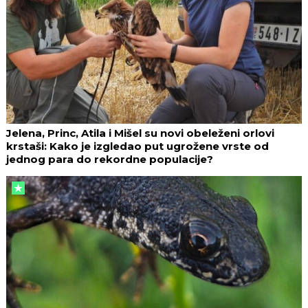
Jelena, Princ, Atila i Mišel su novi obeleženi orlovi
krstaši: Kako je izgledao put ugrožene vrste od
jednog para do rekordne populacije?