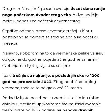
Drugim rečima, trešnje sada cvetaju
deset dana ranije
nego početkom dvadesetog veka
. A dve nedelje
ranije u odnosu na početak devetnaestog.
Otprilike od tada, prosek cvetanja trešnji u Kjotu
postepeno se pomera sa sredine aprila ka početku
meseca.
Naravno, s obzirom na to da vremenske prilike variraju
od godine do godine, pojedinačne godine sa ranijim
cvetanjem u Kjotu javljale su se i pre.
Ipak,
trešnje su najranije, u poslednjih skoro 1200
godina, procvetale 2023.
Zbog neobično toplog
vremena, tada se to odigralo već 25. marta.
Podaci iz Kjota posebno su vredni zato što idu toliko
daleko u prošlost: uprkos tome što naučnici cvetanje
trešnji prate od 1953. godine,
na osnovu drevnih