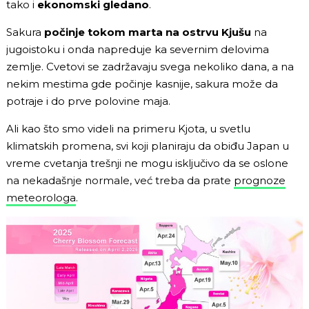
tako i
ekonomski gledano
.
Sakura
počinje tokom marta na ostrvu Kjušu
na
jugoistoku i onda napreduje ka severnim delovima
zemlje. Cvetovi se zadržavaju svega nekoliko dana, a na
nekim mestima gde počinje kasnije, sakura može da
potraje i do prve polovine maja.
Ali kao što smo videli na primeru Kjota, u svetlu
klimatskih promena, svi koji planiraju da obiđu Japan u
vreme cvetanja trešnji ne mogu isključivo da se oslone
na nekadašnje normale, već treba da prate
prognoze
meteorologa
.