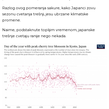
Razlog ovog pomeranja sakure, kako Japanci zovu
sezonu cvetanja trešnji, jesu ubrzane klimatske
promene.
Naime, podstaknute toplijim vremenom, japanske
trešnje cvetaju ranije nego nekada.