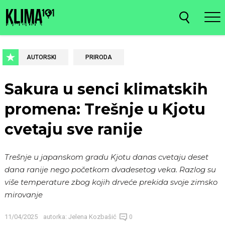
AUTORSKI
PRIRODA
Sakura u senci klimatskih
promena: Trešnje u Kjotu
cvetaju sve ranije
Trešnje u japanskom gradu Kjotu danas cvetaju deset
dana ranije nego početkom dvadesetog veka. Razlog su
više temperature zbog kojih drveće prekida svoje zimsko
mirovanje
11/04/2025
autorka:
Jelena Kozbašić
0