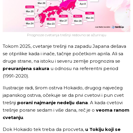
Prognoze cvetanja trešnji redovno se ažuriraju
Tokom 2025, cvetanje trešnji na zapadu Japana dešava
se otprilike kada i inače, tačnije početkom aprila. Ali sa
druge strane, na istoku i severu zemlje prognozira se
preuranjena sakura
u odnosu na referentni period
(1991-2020).
Ilustracije radi, širom ostrva Hokaido, drugog najvećeg
japanskog ostrva,
očekuje se da prvi cvetovi i pun cvet
trešnji
porani najmanje nedelju dana
. A kada cvetovi
trešnje porane sedam i više dana, reč je o
veoma ranom
cvetanju
.
Dok Hokaido tek treba da procveta,
u Tokiju koji se