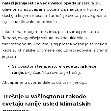
nalazi južnije latice već uveliko opadaju
: sakura je u
glavnom gradu Japana počela 24. marta, a vrhunac je
dostigla krajem meseca. Tamošnje cvetanje ove godine
nije se razlikovalo od proseka.
Iako se na mnogim mestima, pa i u samoj prestonici
Japana, ovogodišnja sakura možda uklopila u
tridesetogodišnju normalu, taj prosek vezan je za period
kada su klimatske promene već uznapredovale, a trend
je jasan:
Sa porastom temperature,
vegetacija kreće
ranije
, uključujući tu i cvetanje trešnji.
Ali Japan je u ovome daleko od usamljenog…
Trešnje u Vašingtonu takođe
cvetaju ranije usled klimatskih
promena