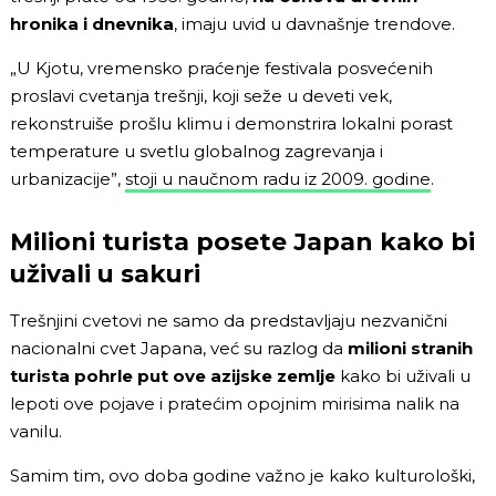
hronika i dnevnika
, imaju uvid u davnašnje trendove.
„U Kjotu, vremensko praćenje festivala posvećenih
proslavi cvetanja trešnji, koji seže u deveti vek,
rekonstruiše prošlu klimu i demonstrira lokalni porast
temperature u svetlu globalnog zagrevanja i
urbanizacije”,
stoji u naučnom radu iz 2009. godine
.
Milioni turista posete Japan kako bi
uživali u sakuri
Trešnjini cvetovi ne samo da predstavljaju nezvanični
nacionalni cvet Japana, već su razlog da
milioni stranih
turista pohrle put ove azijske zemlje
kako bi uživali u
lepoti ove pojave i pratećim opojnim mirisima nalik na
vanilu.
Samim tim, ovo doba godine važno je kako kulturološki,