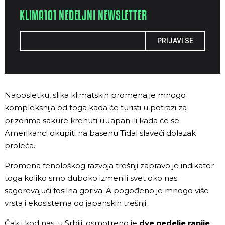
KLIMA101 NEDELJNI NEWSLETTER
PRIJAVI SE
Naposletku, slika klimatskih promena je mnogo
kompleksnija od toga kada će turisti u potrazi za
prizorima sakure krenuti u Japan ili kada će se
Amerikanci okupiti na basenu Tidal slaveći dolazak
proleća.
Promena fenološkog razvoja trešnji zapravo je indikator
toga koliko smo duboko izmenili svet oko nas
sagorevajući fosilna goriva. A pogođeno je mnogo više
vrsta i ekosistema od japanskih trešnji.
Čak i kod nas, u Srbiji, osmotreno je
dve nedelje ranije