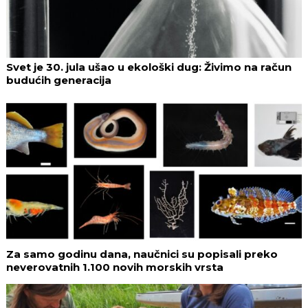
Svet je 30. jula ušao u ekološki dug: Živimo na račun
budućih generacija
Za samo godinu dana, naučnici su popisali preko
neverovatnih 1.100 novih morskih vrsta