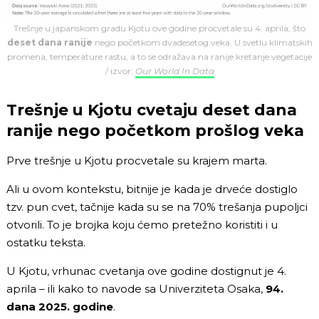
Trešnje u japanskom gradu Kjotu ove godine procvetale su 4. aprila, što
deset dana ranije
nego početkom dvadesetog veka. U svetlu klimatskih
promena, temperature rastu, a to se odražava na ranije kretanje vegetacije
/ izvor:
Our World In Data
Trešnje u Kjotu cvetaju deset dana
ranije nego početkom prošlog veka
Prve trešnje u Kjotu procvetale su krajem marta.
Ali u ovom kontekstu, bitnije je kada je drveće dostiglo
tzv. pun cvet, tačnije kada su se na 70% trešanja pupoljci
otvorili. To je brojka koju ćemo pretežno koristiti i u
ostatku teksta.
U Kjotu, vrhunac cvetanja ove godine dostignut je 4.
aprila – ili kako to navode sa Univerziteta Osaka,
94.
dana 2025. godine
.