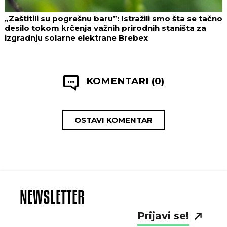
„Zaštitili su pogrešnu baru”: Istražili smo šta se tačno
desilo tokom krčenja važnih prirodnih staništa za
izgradnju solarne elektrane Brebex
KOMENTARI (0)
OSTAVI KOMENTAR
NEWSLETTER
Prijavi se!