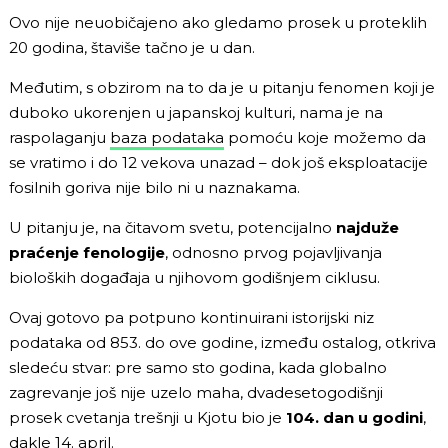
Ovo nije neuobičajeno ako gledamo prosek u proteklih
20 godina, štaviše tačno je u dan.
Međutim, s obzirom na to da je u pitanju fenomen koji je
duboko ukorenjen u japanskoj kulturi, nama je na
raspolaganju
baza podataka
pomoću koje možemo da
se vratimo i do 12 vekova unazad – dok još eksploatacije
fosilnih goriva nije bilo ni u naznakama.
U pitanju je, na čitavom svetu, potencijalno
najduže
praćenje fenologije
, odnosno prvog pojavljivanja
bioloških događaja u njihovom godišnjem ciklusu.
Ovaj gotovo pa potpuno kontinuirani istorijski niz
podataka od 853. do ove godine, između ostalog, otkriva
sledeću stvar: pre samo sto godina, kada globalno
zagrevanje još nije uzelo maha, dvadesetogodišnji
prosek cvetanja trešnji u Kjotu bio je
104. dan u godini
,
dakle 14. april.