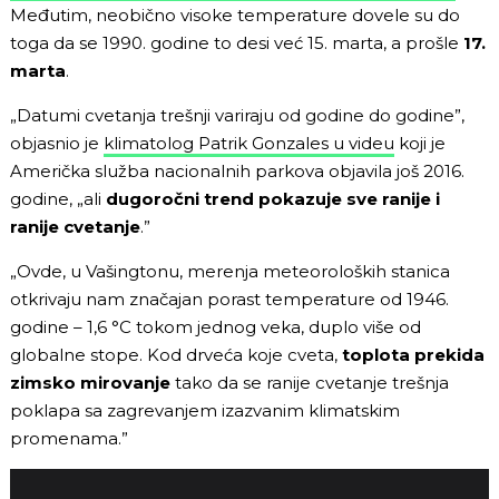
Međutim, neobično visoke temperature dovele su do
toga da se 1990. godine to desi već 15. marta, a prošle
17.
marta
.
„Datumi cvetanja trešnji variraju od godine do godine”,
objasnio je
klimatolog Patrik Gonzales u videu
koji je
Američka služba nacionalnih parkova objavila još 2016.
godine, „ali
dugoročni trend pokazuje sve ranije i
ranije cvetanje
.”
„Ovde, u Vašingtonu, merenja meteoroloških stanica
otkrivaju nam značajan porast temperature od 1946.
godine – 1,6 °C tokom jednog veka, duplo više od
globalne stope. Kod drveća koje cveta,
toplota prekida
zimsko mirovanje
tako da se ranije cvetanje trešnja
poklapa sa zagrevanjem izazvanim klimatskim
promenama.”