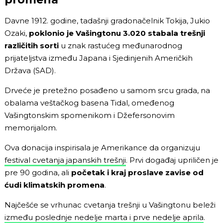
Davne 1912. godine, tadašnji gradonačelnik Tokija, Jukio
Ozaki,
poklonio je Vašingtonu 3.020 stabala trešnji
različitih sorti
u znak rastućeg međunarodnog
prijateljstva između Japana i Sjedinjenih Američkih
Država (SAD).
Drveće je pretežno posađeno u samom srcu grada, na
obalama veštačkog basena Tidal, omeđenog
Vašingtonskim spomenikom i Džefersonovim
memorijalom.
Ova donacija inspirisala je Amerikance da organizuju
festival cvetanja japanskih trešnji
. Prvi događaj upriličen je
pre 90 godina, ali
početak i kraj proslave zavise od
ćudi klimatskih promena
.
Najčešće se vrhunac cvetanja trešnji u Vašingtonu beleži
između poslednje nedelje marta i prve nedelje aprila
.