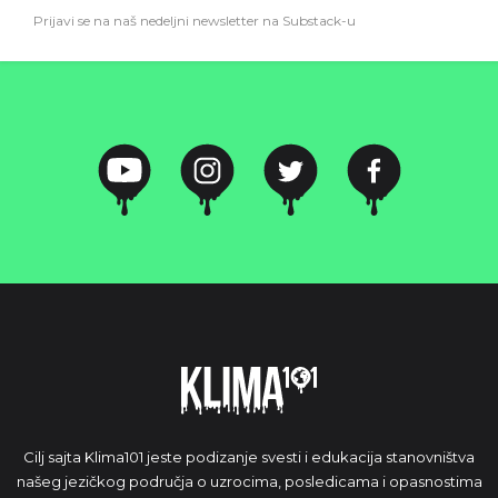
Prijavi se na naš nedeljni newsletter na Substack-u
Cilj sajta Klima101 jeste podizanje svesti i edukacija stanovništva
našeg jezičkog područja o uzrocima, posledicama i opasnostima