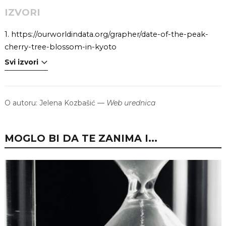
IZVORI
1.
https://ourworldindata.org/grapher/date-of-the-peak-
cherry-tree-blossom-in-kyoto
Svi izvori
O autoru:
Jelena Kozbašić
—
Web urednica
MOGLO BI DA TE ZANIMA I...