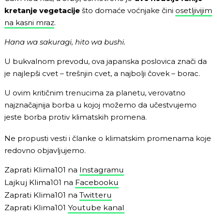
kretanje vegetacije
što domaće voćnjake čini
osetljivijim
na kasni mraz
.
Hana wa sakuragi, hito wa bushi.
U bukvalnom prevodu, ova japanska poslovica znači da
je najlepši cvet – trešnjin cvet, a najbolji čovek – borac.
U ovim kritičnim trenucima za planetu, verovatno
najznačajnija borba u kojoj možemo da učestvujemo
jeste borba protiv klimatskih promena.
Ne propusti vesti i članke o klimatskim promenama koje
redovno objavljujemo.
Zaprati Klima101 na
Instagramu
Lajkuj Klima101 na
Facebooku
Zaprati Klima101 na
Twitteru
Zaprati Klima101
Youtube kanal