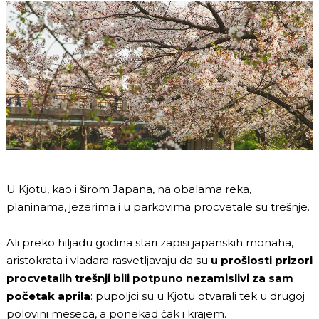
U Kjotu, kao i širom Japana, na obalama reka,
planinama, jezerima i u parkovima procvetale su trešnje.
Ali preko hiljadu godina stari zapisi japanskih monaha,
aristokrata i vladara rasvetljavaju da su
u prošlosti prizori
procvetalih trešnji bili potpuno nezamislivi za sam
početak aprila
: pupoljci su u Kjotu otvarali tek u drugoj
polovini meseca, a ponekad čak i krajem.