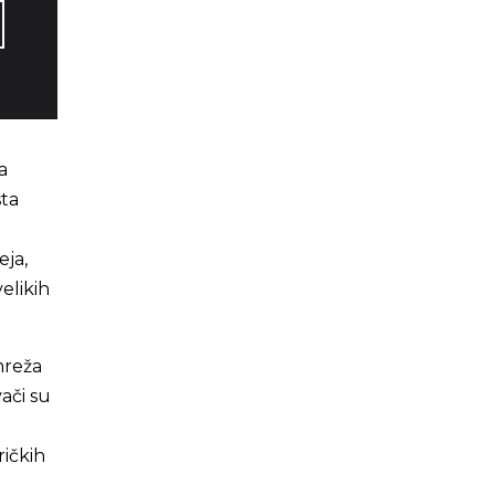
a
sta
eja,
velikih
mreža
vači su
ičkih