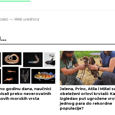
bašić
—
Web urednica
..
o godinu dana, naučnici
Jelena, Princ, Atila i Mišel s
isali preko neverovatnih
obeleženi orlovi krstaši: K
novih morskih vrsta
izgledao put ugrožene vrs
jednog para do rekordne
populacije?