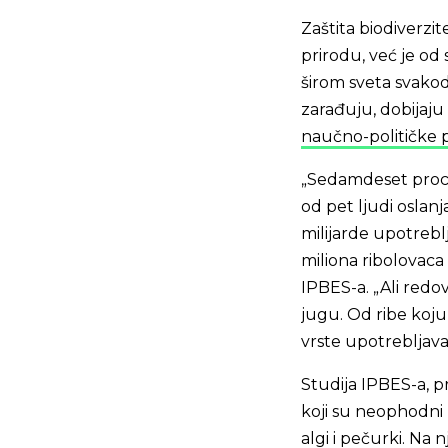
Zaštita biodiverzi
prirodu, već je od 
širom sveta svakod
zarađuju, dobijaju 
naučno-političke p
„Sedamdeset procen
od pet ljudi oslanja
milijarde upotreb
miliona ribolovaca
IPBES-a. „Ali redo
jugu. Od ribe koju
vrste upotrebljava
Studija IPBES-a, p
koji su neophodni z
algi i pečurki. Na 