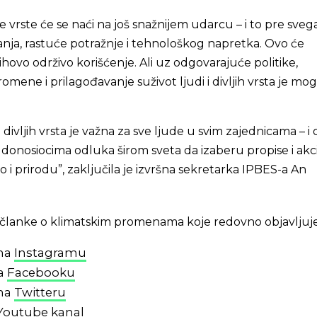
e vrste će se naći na još snažnijem udarcu – i to pre sve
nja, rastuće potražnje i tehnološkog napretka. Ovo će
ihovo održivo korišćenje. Ali uz odgovarajuće politike,
omene i prilagođavanje suživot ljudi i divljih vrsta je mo
ivljih vrsta je važna za sve ljude u svim zajednicama – i 
 donosiocima odluka širom sveta da izaberu propise i akci
 i prirodu”, zaključila je izvršna sekretarka IPBES-a An
 i članke o klimatskim promenama koje redovno objavljuj
 na
Instagramu
na
Facebooku
 na
Twitteru
Youtube kanal