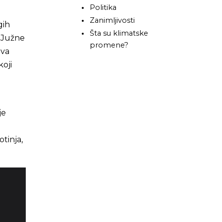
Politika
Zanimljivosti
gih
Šta su klimatske
z Južne
promene?
ova
koji
e
je
otinja,