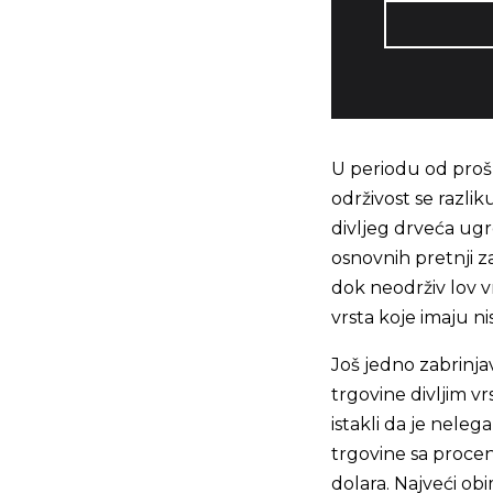
U periodu od prošli
održivost se razlik
divljeg drveća ug
osnovnih pretnji z
dok neodrživ lov vrš
vrsta koje imaju n
Još jedno zabrinja
trgovine divljim vr
istakli da je neleg
trgovine sa proce
dolara. Najveći obi