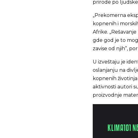
prirode po ljudske
„Prekomerna ekspl
kopnenih i morskih
Afrike. „Rešavanje
gde god je to mogu
zavise od njih”, por
U izveštaju je iden
oslanjanju na divlj
kopnenih životinja
aktivnosti autori s
proizvodnje materij
KLIMA101 N