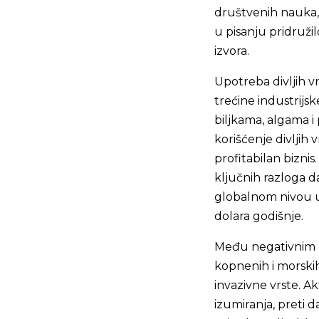
društvenih nauka, 
u pisanju pridruži
izvora.
Upotreba divljih v
trećine industrijsk
biljkama, algama i 
korišćenje divljih 
profitabilan biznis
ključnih razloga d
globalnom nivou ugo
dolara godišnje.
Među negativnim uti
kopnenih i morskih
invazivne vrste. Ak
izumiranja, preti 