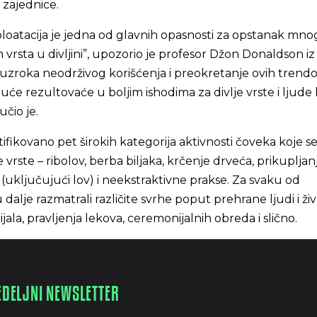
 zajednice.
oatacija je jedna od glavnih opasnosti za opstanak mno
 vrsta u divljini”, upozorio je profesor Džon Donaldson i
 uzroka neodrživog korišćenja i preokretanje ovih trend
će rezultovaće u boljim ishodima za divlje vrste i ljude 
učio je.
tifikovano pet širokih kategorija aktivnosti čoveka koje s
e vrste – ribolov, berba biljaka, krčenje drveća, prikupljan
 (uključujući lov) i neekstraktivne prakse. Za svaku od
u dalje razmatrali različite svrhe poput prehrane ljudi i živ
ala, pravljenja lekova, ceremonijalnih obreda i slično.
EDELJNI NEWSLETTER