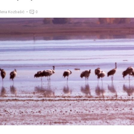
lena Kozbašić
0