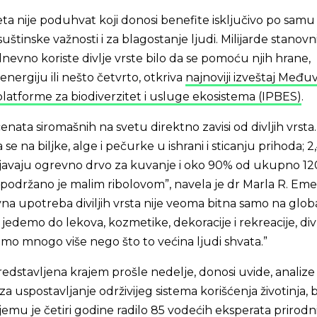
teta nije poduhvat koji donosi benefite isključivo po samu
suštinske važnosti i za blagostanje ljudi. Milijarde stanovn
nevno koriste divlje vrste bilo da se pomoću njih hrane,
energiju ili nešto četvrto, otkriva
najnoviji izveštaj Među
latforme za biodiverzitet i usluge ekosistema (IPBES)
.
ata siromašnih na svetu direktno zavisi od divljih vrsta
 se na biljke, alge i pečurke u ishrani i sticanju prihoda; 2
ljavaju ogrevno drvo za kuvanje i oko 90% od ukupno 12
 podržano je malim ribolovom”, navela je dr Marla R. Emer
vna upotreba diviljih vrsta nije veoma bitna samo na glo
 jedemo do lekova, kozmetike, dekoracije i rekreacije, div
mo mnogo više nego što to većina ljudi shvata.”
redstavljena krajem prošle nedelje, donosi uvide, analize 
a uspostavljanje održivijeg sistema korišćenja životinja, bi
njemu je četiri godine radilo 85 vodećih eksperata prirodni