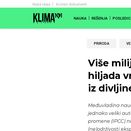
Naša ideja
Korisni dokumenti
NAUKA
REŠENJA
POSLEDIC
PRIRODA
VE
Više mili
hiljada v
iz divljin
Međuvladina naučn
jednako veliki aut
promene (IPCC) na
(ne)održivosti eksp