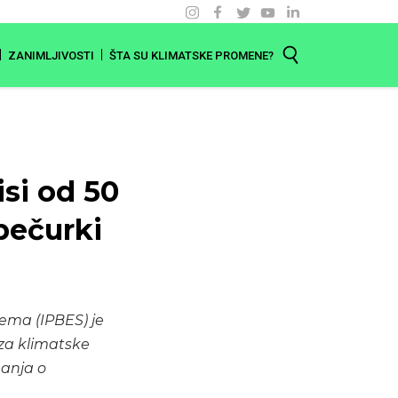
ZANIMLJIVOSTI
ŠTA SU KLIMATSKE PROMENE?
isi od 50
 pečurki
tema (IPBES) je
 za klimatske
nanja o