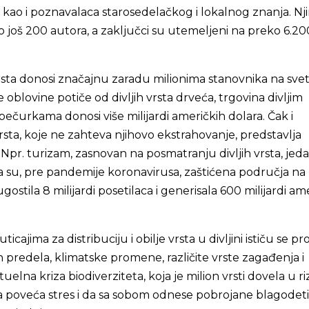
kao i poznavalaca starosedelačkog i lokalnog znanja. Nj
lo još 200 autora, a zaključci su utemeljeni na preko 6.20
rsta donosi značajnu zaradu milionima stanovnika na sve
e oblovine potiče od divljih vrsta drveća, trgovina divljim
pečurkama donosi više milijardi američkih dolara. Čak i
vrsta, koje ne zahteva njihovo ekstrahovanje, predstavlja
. Npr. turizam, zasnovan na posmatranju divljih vrsta, jed
a su, pre pandemije koronavirusa, zaštićena područja na
stila 8 milijardi posetilaca i generisala 600 milijardi am
cajima za distribuciju i obilje vrsta u divljini ističu se 
 predela, klimatske promene, različite vrste zagađenja i
tuelna kriza biodiverziteta, koja je milion vrsti dovela u ri
da poveća stres i da sa sobom odnese pobrojane blagodeti