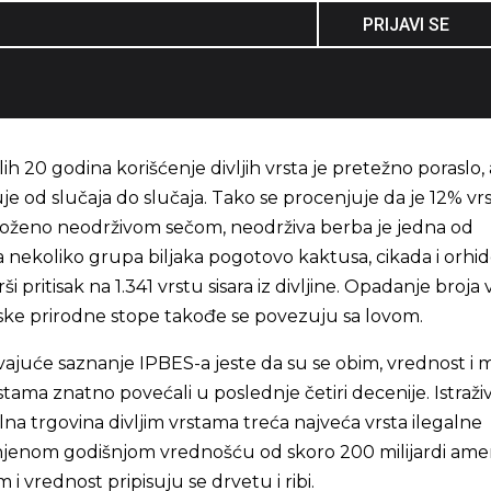
PRIJAVI SE
h 20 godina korišćenje divljih vrsta je pretežno poraslo, 
uje od slučaja do slučaja. Tako se procenjuje da je 12% vr
roženo neodrživom sečom, neodrživa berba je jedna od
a nekoliko grupa biljaka pogotovo kaktusa, cikada i orhid
i pritisak na 1.341 vrstu sisara iz divljine. Opadanje broja 
iske prirodne stope takođe se povezuju sa lovom.
vajuće saznanje IPBES-a jeste da su se obim, vrednost i 
stama znatno povećali u poslednje četiri decenije. Istraži
alna trgovina divljim vrstama treća najveća vrsta ilegalne
njenom godišnjom vrednošću od skoro 200 milijardi amer
m i vrednost pripisuju se drvetu i ribi.