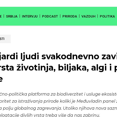
E
SRBIJA
INTERVJU
PODCAST
PRIRODA
VAZDUH
POLITIKA
STI
jardi ljudi svakodnevno zav
rsta životinja, biljaka, algi i
e
o-politička platforma za biodiverzitet i usluge ekosis
oritet za istraživanja prirode koliki je Međuvladin panel
 polju globalnog zagrevanja. Utoliko njihova nova saz
loatacije divljih vrsta treba više da nas zabrinu.