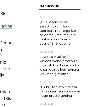
NAJNOVIJE
ika
06/08/2026
„Ove jeseni će se
vladine
zasaditi oko milion
sadnica”: Pre nego što
se obradujete, reč je o
naslovu iz novina iz
. Jedan
davne 1946. godine
,4
06/08/2026
0
Savet za vrućine je:
klimatizovane prostorije i
i iz
boravak kod kuće. Ali šta
balnom
je sa ljudima koji nemaju
krov nad glavom?
lje
05/08/2026
U Srbiji, toplotnih talasa
danas ima četiri puta više
i alate
nego pre 50 godina
ljaka,
04/08/2026
h i