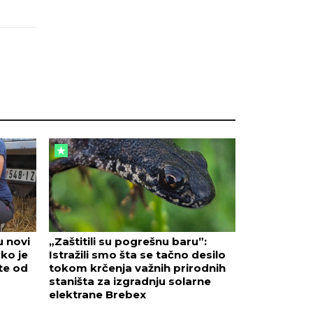
u novi
„Zaštitili su pogrešnu baru”:
ako je
Istražili smo šta se tačno desilo
te od
tokom krčenja važnih prirodnih
staništa za izgradnju solarne
elektrane Brebex