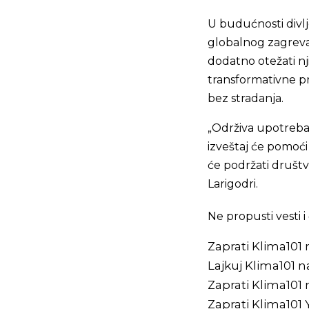
U budućnosti divlj
globalnog zagreva
dodatno otežati nj
transformativne pr
bez stradanja.
„Održiva upotreba d
izveštaj će pomoći
će podržati društvo
Larigodri.
Ne propusti vesti
Zaprati Klima101
Lajkuj Klima101 
Zaprati Klima101
Zaprati Klima101