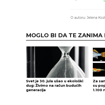
O autoru:
Jelena Koz
MOGLO BI DA TE ZANIMA I.
Svet je 30. jula ušao u ekološki
Za sam
dug: Živimo na račun budućih
su pop
generacija
1.100 