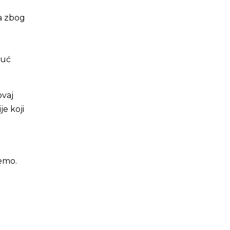
ga zbog
guć
ovaj
je koji
emo.