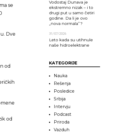
Vodostaj Dunava je
ima se
ekstremno nizak – i to
0
drugi put u samo četiri
godine. Da li je ovo
„nova normala”?
tu. Dve
31/07/2026
Leto kada su utihnule
naše hidroelektrane
KATEGORIJE
an od
Nauka
eričkih
Rešenja
Posledice
Srbija
promene
Intervju
Podcast
zik od
Priroda
Vazduh