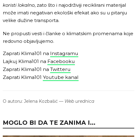
koristi lokalno
, zato što i najodrživiji reciklirani materijal
može imati negativan ekološki efekat ako su u pitanju
velike dužine transporta.
Ne propusti vesti i članke o klimatskim promenama koje
redovno objavljujemo.
Zaprati Klima101 na
Instagramu
Lajkuj Klima101 na
Facebooku
Zaprati Klima101 na
Twitteru
Zaprati Klima101
Youtube kanal
O autoru:
Jelena Kozbašić
—
Web urednica
MOGLO BI DA TE ZANIMA I...