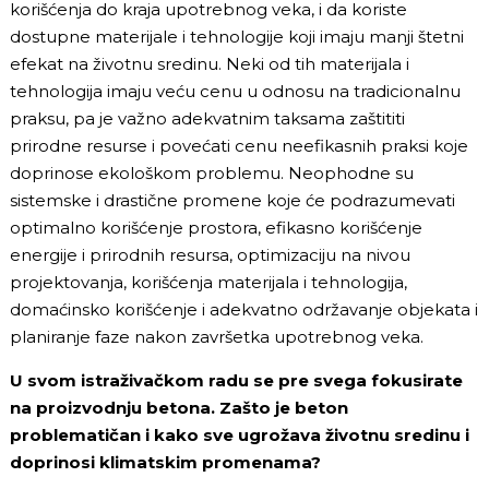
korišćenja do kraja upotrebnog veka, i da koriste
dostupne materijale i tehnologije koji imaju manji štetni
efekat na životnu sredinu. Neki od tih materijala i
tehnologija imaju veću cenu u odnosu na tradicionalnu
praksu, pa je važno adekvatnim taksama zaštititi
prirodne resurse i povećati cenu neefikasnih praksi koje
doprinose ekološkom problemu. Neophodne su
sistemske i drastične promene koje će podrazumevati
optimalno korišćenje prostora, efikasno korišćenje
energije i prirodnih resursa, optimizaciju na nivou
projektovanja, korišćenja materijala i tehnologija,
domaćinsko korišćenje i adekvatno održavanje objekata i
planiranje faze nakon završetka upotrebnog veka.
U svom istraživačkom radu se pre svega fokusirate
na proizvodnju betona. Zašto je beton
problematičan i kako sve ugrožava životnu sredinu i
doprinosi klimatskim promenama?