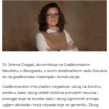
Dr Jelena Dragaš, docentkinja na Građevinskom
fakultetu u Beogradu, u svom istraživačkom radu fokusira
se na građevinske materijale i konstrukcije.
Građevinarstvo ima izražen negativan uticaj na životnu
sredinu, kako zbog velikih količina prirodnih resursa i
energije koje se koriste tako i zbog ogromnih emisija
ugljen-dioksida i hrpa otpada koje se generišu. Zbog