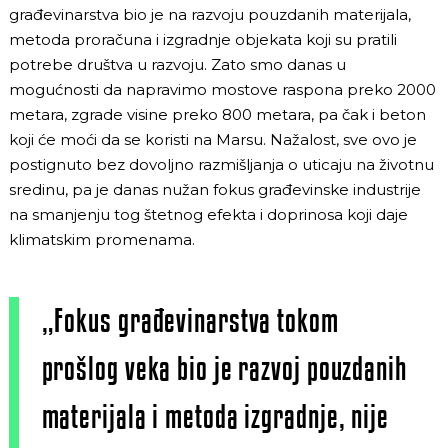
građevinarstva bio je na razvoju pouzdanih materijala,
metoda proračuna i izgradnje objekata koji su pratili
potrebe društva u razvoju. Zato smo danas u
mogućnosti da napravimo mostove raspona preko 2000
metara, zgrade visine preko 800 metara, pa čak i beton
koji će moći da se koristi na Marsu. Nažalost, sve ovo je
postignuto bez dovoljno razmišljanja o uticaju na životnu
sredinu, pa je danas nužan fokus građevinske industrije
na smanjenju tog štetnog efekta i doprinosa koji daje
klimatskim promenama.
„Fokus građevinarstva tokom
prošlog veka bio je razvoj pouzdanih
materijala i metoda izgradnje, nije