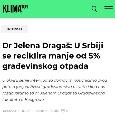
INTERVJU
Dr Jelena Dragaš: U Srbiji
se reciklira manje od 5%
građevinskog otpada
U okviru serije intervjua sa domaćim naučnicima ovog
puta o (ne)održivosti građevinarstva u svetu i kod nas
razgovaramo sa dr Jelenom Dragaš sa Građevinskog
fakulteta u Beogradu.
13/05/2022
autorka:
Jelena Kozbašić
0