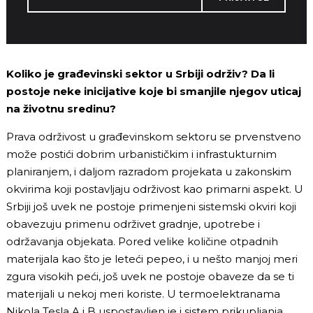
Koliko je građevinski sektor u Srbiji održiv? Da li
postoje neke inicijative koje bi smanjile njegov uticaj
na životnu sredinu?
Prava održivost u građevinskom sektoru se prvenstveno
može postići dobrim urbanističkim i infrastukturnim
planiranjem, i daljom razradom projekata u zakonskim
okvirima koji postavljaju održivost kao primarni aspekt. U
Srbiji još uvek ne postoje primenjeni sistemski okviri koji
obavezuju primenu održivet gradnje, upotrebe i
održavanja objekata. Pored velike količine otpadnih
materijala kao što je leteći pepeo, i u nešto manjoj meri
zgura visokih peći, još uvek ne postoje obaveze da se ti
materijali u nekoj meri koriste. U termoelektranama
Nikola Tesla A i B uspostavljen je i sistem prikupljanja