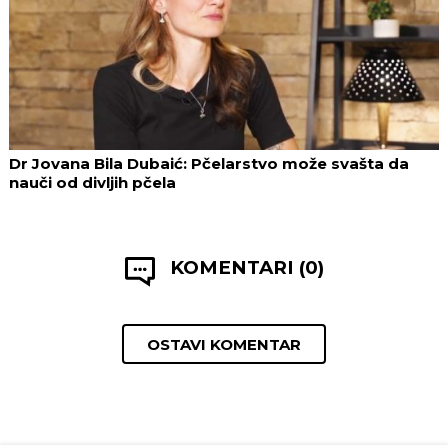
Dr Jovana Bila Dubaić: Pčelarstvo može svašta da
nauči od divljih pčela
KOMENTARI (0)
OSTAVI KOMENTAR