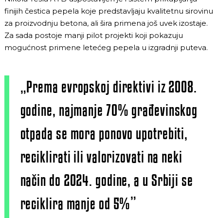
finijih čestica pepela koje predstavljaju kvalitetnu sirovinu
za proizvodnju betona, ali šira primena još uvek izostaje.
Za sada postoje manji pilot projekti koji pokazuju
mogućnost primene letećeg pepela u izgradnji puteva.
„Prema evropskoj direktivi iz 2008.
godine, najmanje 70% građevinskog
otpada se mora ponovo upotrebiti,
reciklirati ili valorizovati na neki
način do 2024. godine, a u Srbiji se
reciklira manje od 5%”