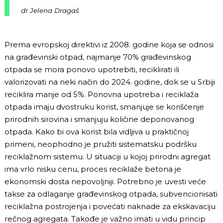
dr Jelena Dragaš
Prema evropskoj direktivi iz 2008. godine koja se odnosi
na građevinski otpad, najmanje 70% građevinskog
otpada se mora ponovo upotrebiti, reciklirati ili
valorizovati na neki način do 2024. godine, dok se u Srbiji
reciklira manje od 5%. Ponovna upotreba i reciklaža
otpada imaju dvostruku korist, smanjuje se korišćenje
prirodnih sirovina i smanjuju količine deponovanog
otpada. Kako bi ova korist bila vidljiva u praktičnoj
primeni, neophodno je pružiti sistematsku podršku
reciklažnom sistemu. U situaciji u kojoj prirodni agregat
ima vrlo nisku cenu, proces reciklaže betona je
ekonomski dosta nepovoljniji. Potrebno je uvesti veće
takse za odlaganje građevinskog otpada, subvencionisati
reciklažna postrojenja i povećati naknade za ekskavaciju
rečnog agregata. Takođe je važno imati u vidu princip