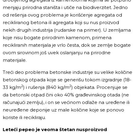
menjaju prirodna staništa i utiče na biodiverzitet. Jedno
od rešenja ovog problema je korišćenje agregata od
recikliranog betona ili agregata koji su nus proizvod
nekih drugih industrija (rudarske na primer). U zemljama
koje nisu bogate prirodnim kamenom, primena
recikliranih materijala je vrlo česta, dok se zemlje bogate
ovom sirovinom još uvek oslanjanju na prirodne
materijale.
Treći deo problema betonske industrije su velike količine
betonskog otpada koje se generišu tokom izgradnje (18-
2
2
33 kg/m
) i rušenja (840 kg/m
) objekata. Procenjuje se
da betonski otpad čini oko 40% građevinskog otada (ne
računajući zemlju), i on se većinom odlaže na uređene ili
neuređene deponije uz male količine koje se ponovo
koriste ili recikliraju.
Leteći pepeo je veoma štetan nusproizvod