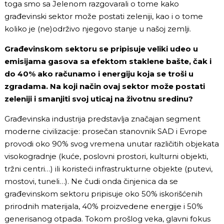
toga smo sa Jelenom razgovarali o tome kako
građevinski sektor može postati zeleniji, kao i o tome
koliko je (ne)održivo njegovo stanje u našoj zemlji.
Građevinskom sektoru se pripisuje veliki udeo u
emisijama gasova sa efektom staklene bašte, čak i
do 40% ako računamo i energiju koja se troši u
zgradama. Na koji način ovaj sektor može postati
zeleniji i smanjiti svoj uticaj na životnu sredinu?
Građevinska industrija predstavlja značajan segment
moderne civilizacije: prosečan stanovnik SAD i Evrope
provodi oko 90% svog vremena unutar različitih objekata
visokogradnje (kuće, poslovni prostori, kulturni objekti,
tržni centri…) ili koristeći infrastrukturne objekte (putevi,
mostovi, tuneli…). Ne čudi onda činjenica da se
građevinskom sektoru pripisuje oko 50% iskorišćenih
prirodnih materijala, 40% proizvedene energije i 50%
generisanog otpada. Tokom prošlog veka, glavni fokus