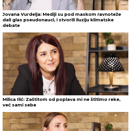
Jovana Vurdelja: Mediji su pod maskom ravnoteže
dali glas pseudonauci, i stvorili iluziju klimatske
debate
Milica Ilić: Zaštitom od poplava mi ne štitimo reke,
već sami sebe