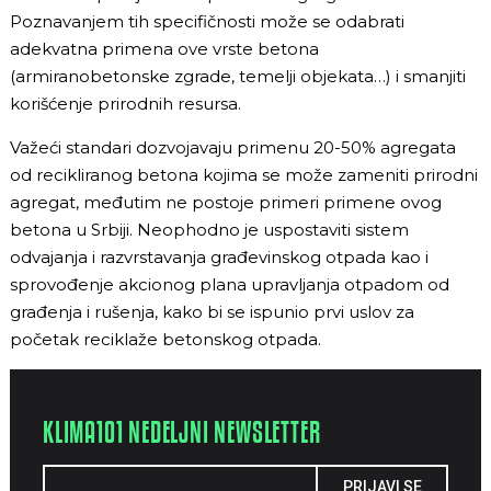
Poznavanjem tih specifičnosti može se odabrati
adekvatna primena ove vrste betona
(armiranobetonske zgrade, temelji objekata…) i smanjiti
korišćenje prirodnih resursa.
Važeći standari dozvojavaju primenu 20-50% agregata
od recikliranog betona kojima se može zameniti prirodni
agregat, međutim ne postoje primeri primene ovog
betona u Srbiji. Neophodno je uspostaviti sistem
odvajanja i razvrstavanja građevinskog otpada kao i
sprovođenje akcionog plana upravljanja otpadom od
građenja i rušenja, kako bi se ispunio prvi uslov za
početak reciklaže betonskog otpada.
KLIMA101 NEDELJNI NEWSLETTER
PRIJAVI SE