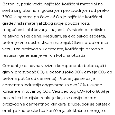
Beton je, posle vode, najčešće korišćeni materijal na
svetu sa globalnom godišnjom proizvodnjom od preko
3800 kilograma po čoveku! On je najčešće korišćeni
građevinski materijal zbog svoje pouzdanosti,
mogućnosti oblikovanja, trajnosti, čvrstoće pri pritisku i
relativno niske cene. Međutim, sa ekološkog aspekta,
beton je vrlo destruktivan materijal. Glavni problemi se
vezuju za proizvodnju cementa, korišćenje prirodnih
resursa i generisanje velikih količina otpada.
Cement je osnovna vezivna komponenta betona, ali i
glavni proizvođač CO
u betonu (oko 90% emisija CO
od
2
2
betona potiče od cementa). Procenjuje se da je
cementna industrija odgovorna za oko 10% ukupne
količine emitovanog CO
. Veći deo tog CO
(oko 60%) je
2
2
posledica hemijske reakcije koja se odvija tokom
proizvodnje cementnog klinkera iz rude, dok se ostatak
emituje kao posledica korišćenja električne energije u