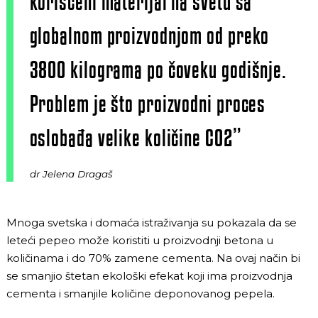
korišćeni materijal na svetu sa
globalnom proizvodnjom od preko
3800 kilograma po čoveku godišnje.
Problem je što proizvodni proces
oslobađa velike količine CO2”
dr Jelena Dragaš
Mnoga svetska i domaća istraživanja su pokazala da se
leteći pepeo može koristiti u proizvodnji betona u
količinama i do 70% zamene cementa. Na ovaj način bi
se smanjio štetan ekološki efekat koji ima proizvodnja
cementa i smanjile količine deponovanog pepela.