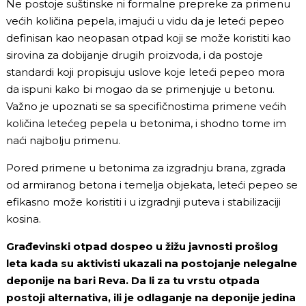
Ne postoje suštinske ni formalne prepreke za primenu
većih količina pepela, imajući u vidu da je leteći pepeo
definisan kao neopasan otpad koji se može koristiti kao
sirovina za dobijanje drugih proizvoda, i da postoje
standardi koji propisuju uslove koje leteći pepeo mora
da ispuni kako bi mogao da se primenjuje u betonu.
Važno je upoznati se sa specifičnostima primene većih
količina letećeg pepela u betonima, i shodno tome im
naći najbolju primenu.
Pored primene u betonima za izgradnju brana, zgrada
od armiranog betona i temelja objekata, leteći pepeo se
efikasno može koristiti i u izgradnji puteva i stabilizaciji
kosina.
Građevinski otpad dospeo u žižu javnosti prošlog
leta kada su aktivisti ukazali na postojanje nelegalne
deponije na bari Reva. Da li za tu vrstu otpada
postoji alternativa, ili je odlaganje na deponije jedina