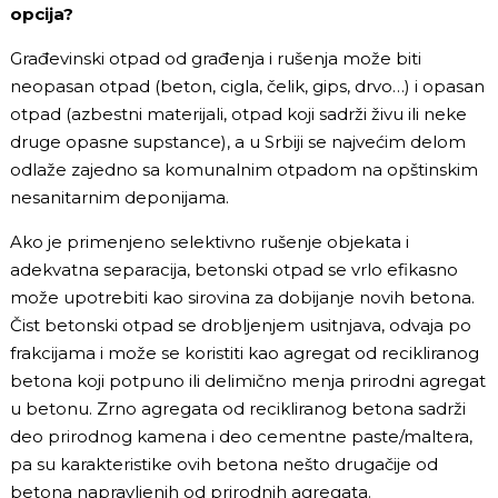
opcija?
Građevinski otpad od građenja i rušenja može biti
neopasan otpad (beton, cigla, čelik, gips, drvo…) i opasan
otpad (azbestni materijali, otpad koji sadrži živu ili neke
druge opasne supstance), a u Srbiji se najvećim delom
odlaže zajedno sa komunalnim otpadom na opštinskim
nesanitarnim deponijama.
Ako je primenjeno selektivno rušenje objekata i
adekvatna separacija, betonski otpad se vrlo efikasno
može upotrebiti kao sirovina za dobijanje novih betona.
Čist betonski otpad se drobljenjem usitnjava, odvaja po
frakcijama i može se koristiti kao agregat od recikliranog
betona koji potpuno ili delimično menja prirodni agregat
u betonu. Zrno agregata od recikliranog betona sadrži
deo prirodnog kamena i deo cementne paste/maltera,
pa su karakteristike ovih betona nešto drugačije od
betona napravljenih od prirodnih agregata.