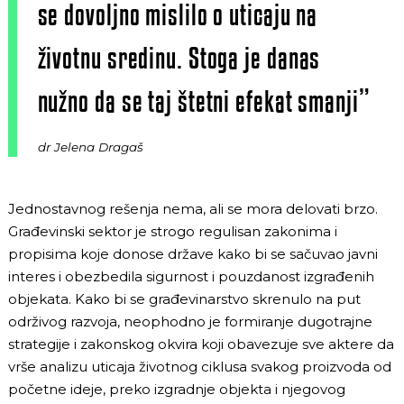
se dovoljno mislilo o uticaju na
životnu sredinu. Stoga je danas
nužno da se taj štetni efekat smanji”
dr Jelena Dragaš
Jednostavnog rešenja nema, ali se mora delovati brzo.
Građevinski sektor je strogo regulisan zakonima i
propisima koje donose države kako bi se sačuvao javni
interes i obezbedila sigurnost i pouzdanost izgrađenih
objekata. Kako bi se građevinarstvo skrenulo na put
održivog razvoja, neophodno je formiranje dugotrajne
strategije i zakonskog okvira koji obavezuje sve aktere da
vrše analizu uticaja životnog ciklusa svakog proizvoda od
početne ideje, preko izgradnje objekta i njegovog