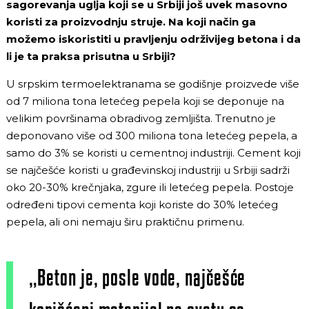
sagorevanja uglja koji se u Srbiji još uvek masovno
koristi za proizvodnju struje. Na koji način ga
možemo iskoristiti u pravljenju održivijeg betona i da
li je ta praksa prisutna u Srbiji?
U srpskim termoelektranama se godišnje proizvede više
od 7 miliona tona letećeg pepela koji se deponuje na
velikim površinama obradivog zemljišta. Trenutno je
deponovano više od 300 miliona tona letećeg pepela, a
samo do 3% se koristi u cementnoj industriji. Cement koji
se najčešće koristi u građevinskoj industriji u Srbiji sadrži
oko 20-30% krečnjaka, zgure ili letećeg pepela. Postoje
određeni tipovi cementa koji koriste do 30% letećeg
pepela, ali oni nemaju širu praktičnu primenu.
„Beton je, posle vode, najčešće