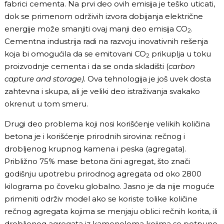
fabrici cementa. Na prvi deo ovih emisija je teško uticati,
dok se primenom održivih izvora dobijanja električne
energije može smanjiti ovaj manji deo emisija CO
.
2
Cementna industrija radi na razvoju inovativnih rešenja
koja bi omogućila da se emitovani CO
prikuplja u toku
2
proizvodnje cementa i da se onda skladišti (
carbon
capture and storage).
Ova tehnologija je još uvek dosta
zahtevna i skupa, ali je veliki deo istraživanja svakako
okrenut u tom smeru.
Drugi deo problema koji nosi korišćenje velikih količina
betona je i korišćenje prirodnih sirovina: rečnog i
drobljenog krupnog kamena i peska (agregata).
Približno 75% mase betona čini agregat, što znači
godišnju upotrebu prirodnog agregata od oko 2800
kilograma po čoveku globalno. Jasno je da nije moguće
primeniti održiv model ako se koriste tolike količine
rečnog agregata kojima se menjaju oblici rečnih korita, ili
drobljenog agregata iz kamenoloma kojima se potpuno