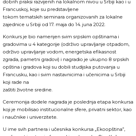
dobrih praksi razvijenih na lokalnom nivou u Srbiji kao i u
Francuskoj, koje su predstavljene
tokom tematskih seminara organizovanih za lokalne
zajednice u Srbiji od 17. maja do 14. juna 2022.
Konkurs je bio namenjen svim srpskim opštinama i
gradovima u 4 kategorije (održivo upravljanje otpadom,
održivo upravljanje vodom, energetska efikasnost
zgrada, pametni gradovi) i nagradio je ukupno 8 srpskih
opština i gradova koji su dobili studijska putovanja u
Francusku, kao i svim nastavnicima i učenicima u Srbiji
koji rade na
zaštiti životne sredine.
Ceremonija dodele nagrada je poslednja etapa konkursa
koji je mobilisao institucionalne sfere, privatni sektor, kao
i naučnike i univerzitete.
U ime svih partnera i učesnika konkursa „Ekoopština”,