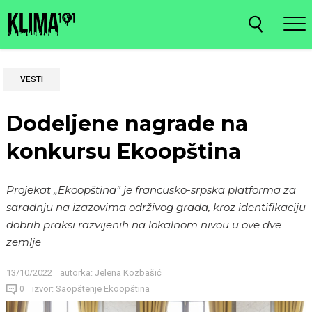
VESTI
Dodeljene nagrade na
konkursu Ekoopština
Projekat „Ekoopština” je francusko-srpska platforma za
saradnju na izazovima održivog grada, kroz identifikaciju
dobrih praksi razvijenih na lokalnom nivou u ove dve
zemlje
13/10/2022
autorka:
Jelena Kozbašić
izvor: Saopštenje Ekoopština
0