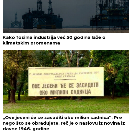
Kako fosilna industrija već 50 godina laže o
klimatskim promenama
„Ove jeseni će se zasaditi oko milion sadnica”: Pre
nego što se obradujete, reč je o naslovu iz novina iz
davne 1946. godine