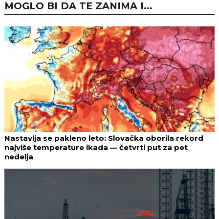
MOGLO BI DA TE ZANIMA I...
Nastavlja se pakleno leto: Slovačka oborila rekord
najviše temperature ikada — četvrti put za pet
nedelja