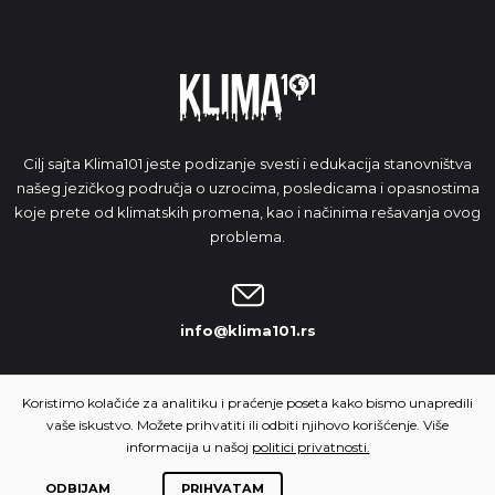
Cilj sajta Klima101 jeste podizanje svesti i edukacija stanovništva
našeg jezičkog područja o uzrocima, posledicama i opasnostima
koje prete od klimatskih promena, kao i načinima rešavanja ovog
problema.
info@klima101.rs
NAŠA IDEJA
Koristimo kolačiće za analitiku i praćenje poseta kako bismo unapredili
vaše iskustvo. Možete prihvatiti ili odbiti njihovo korišćenje. Više
informacija u našoj
politici privatnosti.
ODBIJAM
PRIHVATAM