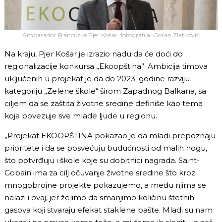
Ambasador Francuske Pjer Košar, fotografija: Goran Zlatković
Na kraju, Pjer Košar je izrazio nadu da će doći do
regionalizacije konkursa „Ekoopština”. Ambicija timova
uključenih u projekat je da do 2023. godine razviju
kategoriju „Zelene škole“ širom Zapadnog Balkana, sa
ciljem da se zaštita životne sredine definiše kao tema
koja povezuje sve mlade ljude u regionu.
„Projekat EKOOPŠTINA pokazao je da mladi prepoznaju
prioritete i da se posvećuju budućnosti od malih nogu,
što potvrđuju i škole koje su dobitnici nagrada. Saint-
Gobain ima za cilj očuvanje životne sredine što kroz
mnogobrojne projekte pokazujemo, a među njima se
nalazi i ovaj, jer želimo da smanjimo količinu štetnih
gasova koji stvaraju efekat staklene bašte. Mladi su nam