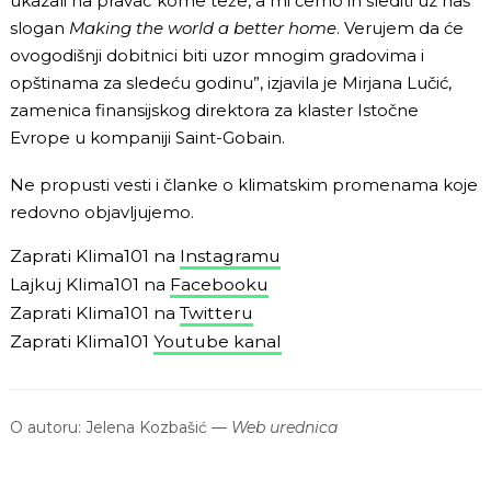
ukazali na pravac kome teže, a mi ćemo ih slediti uz naš
slogan
Making the world a better home
. Verujem da će
ovogodišnji dobitnici biti uzor mnogim gradovima i
opštinama za sledeću godinu”, izjavila je Mirjana Lučić,
zamenica finansijskog direktora za klaster Istočne
Evrope u kompaniji Saint-Gobain.
Ne propusti vesti i članke o klimatskim promenama koje
redovno objavljujemo.
Zaprati Klima101 na
Instagramu
Lajkuj Klima101 na
Facebooku
Zaprati Klima101 na
Twitteru
Zaprati Klima101
Youtube kanal
O autoru:
Jelena Kozbašić
—
Web urednica