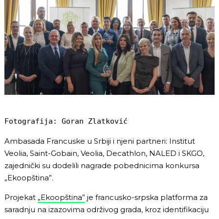
Fotografija: Goran Zlatković
Ambasada Francuske u Srbiji i njeni partneri: Institut
Veolia, Saint-Gobain, Veolia, Decathlon, NALED i SKGO,
zajednički su dodelili nagrade pobednicima konkursa
„Ekoopština”.
Projekat
„Ekoopština”
je francusko-srpska platforma za
saradnju na izazovima održivog grada, kroz identifikaciju