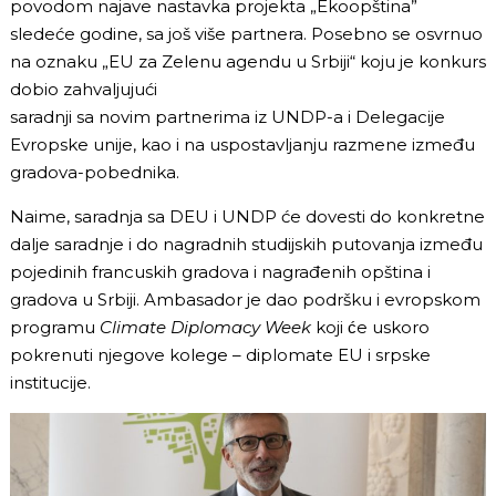
povodom najave nastavka projekta „Ekoopština”
sledeće godine, sa još više partnera. Posebno se osvrnuo
na oznaku „EU za Zelenu agendu u Srbiji“ koju je konkurs
dobio zahvaljujući
saradnji sa novim partnerima iz UNDP-a i Delegacije
Evropske unije, kao i na uspostavljanju razmene između
gradova-pobednika.
Naime, saradnja sa DEU i UNDP će dovesti do konkretne
dalje saradnje i do nagradnih studijskih putovanja između
pojedinih francuskih gradova i nagrađenih opština i
gradova u Srbiji. Ambasador je dao podršku i evropskom
programu
Climate Diplomacy Week
koji će uskoro
pokrenuti njegove kolege – diplomate EU i srpske
institucije.