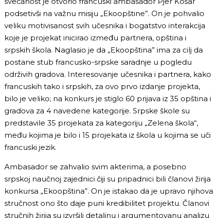
svečanost je otvorio francuski ambasador Pjer Košar
podsetivši na važnu misiju „Ekoopštine”. On je pohvalio
veliku motivisanost svih učesnika i bogatstvo interakcija
koje je projekat inicirao između partnera, opština i
srpskih škola. Naglasio je da „Ekoopština” ima za cilj da
postane stub francusko-srpske saradnje u pogledu
održivih gradova. Interesovanje učesnika i partnera, kako
francuskih tako i srpskih, za ovo prvo izdanje projekta,
bilo je veliko; na konkurs je stiglo 60 prijava iz 35 opština i
gradova za 4 navedene kategorije. Srpske škole su
predstavile 35 projekata za kategoriju „Zelena škola“,
među kojima je bilo i 15 projekata iz škola u kojima se uči
francuski jezik.
Ambasador se zahvalio svim akterima, a posebno
srpskoj naučnoj zajednici čiji su pripadnici bili članovi žirija
konkursa „Ekoopština”. On je istakao da je upravo njihova
stručnost ono što daje puni kredibilitet projektu. Članovi
stručnih žirija su izvršili detaljnu i argumentovanu analizu