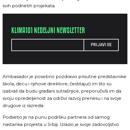
svih podnetih projekata.
KLIMA101 NEDELJNI NEWSLETTER
PRIJAVI SE
Ambasador je posebno pozdravio prisutne predstavnike
škola, decu i njihove direktore, čestitajući im što su
izabrali da budu građani sutrašnjice, preporučivši im da
svoju opredeljenost za održivi razvoj prenesu i na svoje
drugove iz razreda.
Podsetio je na punu podršku partnera od samog
nastanka projekta u Srbiji. Izrazio je svoje zadovoljstvo