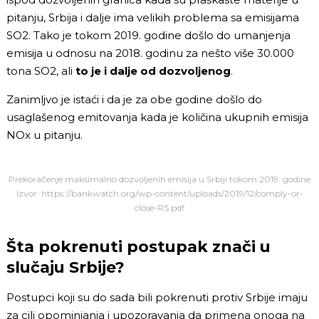
pitanju, Srbija i dalje ima velikih problema sa emisijama
SO2. Tako je tokom 2019. godine došlo do umanjenja
emisija u odnosu na 2018. godinu za nešto više 30.000
tona SO2, ali
to je i dalje od dozvoljenog
.
Zanimljvo je istaći i da je za obe godine došlo do
usaglašenog emitovanja kada je količina ukupnih emisija
NOx u pitanju.
Prekoračenje maksimalno dozvoljenih emisija u Srbiji tokom 2019. godine
Izvor: https://bankwatch.org/wp-content/uploads/2019/12/comply-or-
close-RS.pdf
Šta pokrenuti postupak znači u
slučaju Srbije?
Postupci koji su do sada bili pokrenuti protiv Srbije imaju
za cilj opominjanja i upozoravanja da primena onoga na