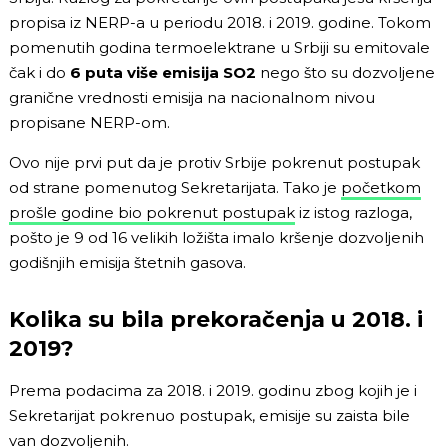
propisa iz NERP-a u periodu 2018. i 2019. godine. Tokom
pomenutih godina termoelektrane u Srbiji su emitovale
čak i do
6 puta više emisija SO2
nego što su dozvoljene
granične vrednosti emisija na nacionalnom nivou
propisane NERP-om.
Ovo nije prvi put da je protiv Srbije pokrenut postupak
od strane pomenutog Sekretarijata. Tako je
početkom
prošle godine bio pokrenut postupak
iz istog razloga,
pošto je 9 od 16 velikih ložišta imalo kršenje dozvoljenih
godišnjih emisija štetnih gasova.
Kolika su bila prekoračenja u 2018. i
2019?
Prema podacima za 2018. i 2019. godinu zbog kojih je i
Sekretarijat pokrenuo postupak, emisije su zaista bile
van dozvoljenih.