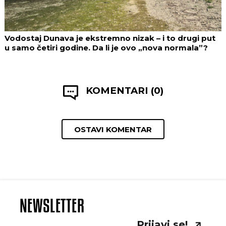
Vodostaj Dunava je ekstremno nizak – i to drugi put
u samo četiri godine. Da li je ovo „nova normala”?
KOMENTARI (0)
OSTAVI KOMENTAR
NEWSLETTER
Prijavi se!