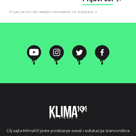
Prijavi se na naš nedeljni newsletter na Substack-u
Cilj sajta Klima101 jeste podizanje svesti i edukacija stanovništva