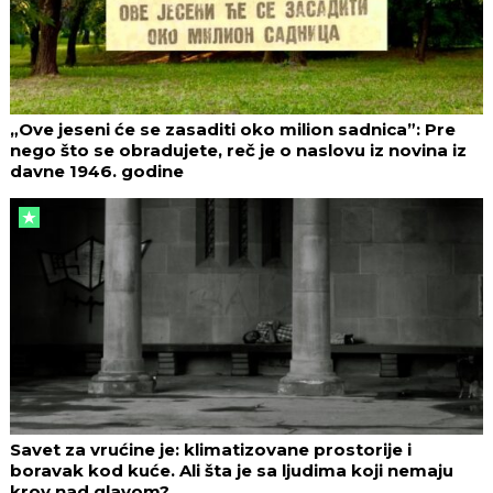
„Ove jeseni će se zasaditi oko milion sadnica”: Pre
nego što se obradujete, reč je o naslovu iz novina iz
davne 1946. godine
Savet za vrućine je: klimatizovane prostorije i
boravak kod kuće. Ali šta je sa ljudima koji nemaju
krov nad glavom?