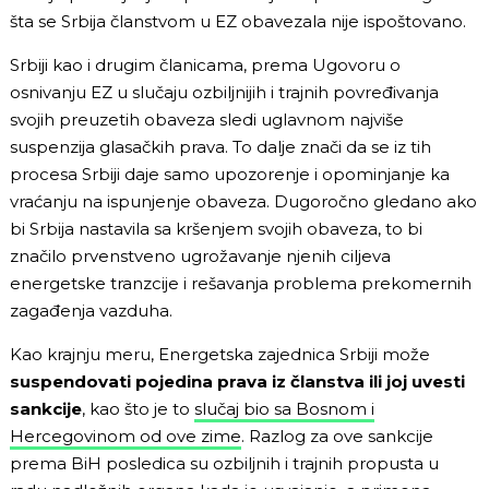
šta se Srbija članstvom u EZ obavezala nije ispoštovano.
Srbiji kao i drugim članicama, prema Ugovoru o
osnivanju EZ u slučaju ozbiljnijih i trajnih povređivanja
svojih preuzetih obaveza sledi uglavnom najviše
suspenzija glasačkih prava. To dalje znači da se iz tih
procesa Srbiji daje samo upozorenje i opominjanje ka
vraćanju na ispunjenje obaveza. Dugoročno gledano ako
bi Srbija nastavila sa kršenjem svojih obaveza, to bi
značilo prvenstveno ugrožavanje njenih ciljeva
energetske tranzcije i rešavanja problema prekomernih
zagađenja vazduha.
Kao krajnju meru, Energetska zajednica Srbiji može
suspendovati pojedina prava iz članstva ili joj uvesti
sankcije
, kao što je to
slučaj bio sa Bosnom i
Hercegovinom od ove zime
. Razlog za ove sankcije
prema BiH posledica su ozbiljnih i trajnih propusta u