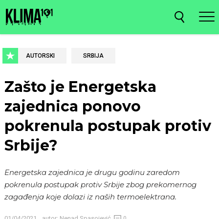
AUTORSKI
SRBIJA
Zašto je Energetska
zajednica ponovo
pokrenula postupak protiv
Srbije?
Energetska zajednica je drugu godinu zaredom
pokrenula postupak protiv Srbije zbog prekomernog
zagađenja koje dolazi iz naših termoelektrana.
01/04/2021
autor:
Nenad Spasojević
0