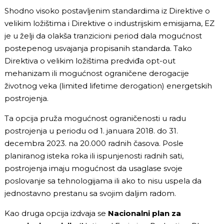
Shodno visoko postavljenim standardima iz Direktive o
velikim ložištima i Direktive o industrijskim emisijama, EZ
je u želji da olakša tranzicioni period dala mogućnost
postepenog usvajanja propisanih standarda. Tako
Direktiva o velikim ložištima predviđa opt-out
mehanizam ili mogućnost ograničene derogacije
životnog veka (limited lifetime derogation) energetskih
postrojenja.
Ta opcija pruža mogućnost ograničenosti u radu
postrojenja u periodu od 1. januara 2018. do 31.
decembra 2023. na 20.000 radnih časova. Posle
planiranog isteka roka ili ispunjenosti radnih sati,
postrojenja imaju mogućnost da usaglase svoje
poslovanje sa tehnologijama ili ako to nisu uspela da
jednostavno prestanu sa svojim daljim radom.
Kao druga opcija izdvaja se
Nacionalni plan za