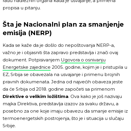
radu nadležnih organa kada je usvajanje, a primena
propisa u pitanju.
Šta je Nacionalni plan za smanjenje
emisija (NERP)
Kada se kaže da je došlo do nepoštovanja NERP-a,
važno je i objasniti šta zapravo predstavlja i znači ovaj
dokument. Potpisivanjem
Ugovora o osnivanju
Energetske zajednice
2005. godine, kojim je i pristupila u
EZ, Srbija se obavezala na usvajanje i primenu brojnih
pravnih dokumenata. Jedna od najvećih obaveza jeste
da će Srbija od 2018. godine započeti sa primenom
Direktive o velikim ložištima
. Ova kako je još nazivaju
majka Direktiva, predstavlja izazov za svaku državu, a
posebno za one koje imaju obavezu da smanje emisije iz
termoenergetskih postrojenja, što je i situacija u slučaju
Srbije.