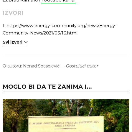
IZVORI
1.
https://www.energy-community.org/news/Energy-
Community-News/2021/03/16.html
Svi izvori
O autoru:
Nenad Spasojević
—
Gostujući autor
MOGLO BI DA TE ZANIMA I...