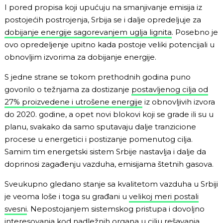
I pored propisa koji upućuju na smanjivanje emisija iz
postojećih postrojenja, Srbija se i dalje opredeljuje za
dobijanje energije sagorevanjem uglja lignita
. Posebno je
ovo opredeljenje upitno kada postoje veliki potencijali u
obnovljim izvorima za dobijanje energije.
S jedne strane se tokom prethodnih godina puno
govorilo o težnjama za dostizanje
postavljenog cilja od
27% proizvedene i utrošene energije
iz obnovljivih izvora
do 2020. godine, a opet novi blokovi koji se grade ili su u
planu, svakako da samo sputavaju dalje tranzicione
procese u energetici i postizanje pomenutog cilja.
Samim tim energetski sistem Srbije nastavlja i dalje da
doprinosi zagađenju vazduha, emisijama štetnih gasova.
Sveukupno gledano stanje sa kvalitetom vazduha u Srbiji
je veoma loše i toga su građani u
velikoj meri postali
svesni
. Nepostojanjem sistemskog pristupa i dovoljno
interesovanja kod nadležnih organa u cilju rešavanja