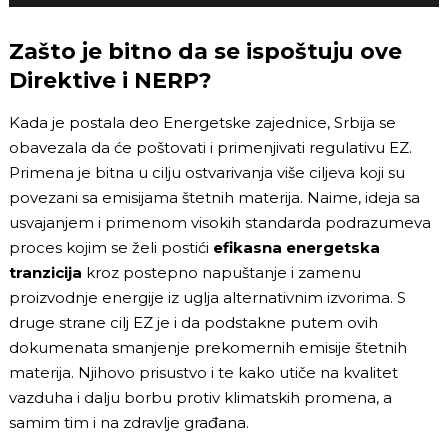
Zašto je bitno da se ispoštuju ove
Direktive i NERP?
Kada je postala deo Energetske zajednice, Srbija se
obavezala da će poštovati i primenjivati regulativu EZ.
Primena je bitna u cilju ostvarivanja više ciljeva koji su
povezani sa emisijama štetnih materija. Naime, ideja sa
usvajanjem i primenom visokih standarda podrazumeva
proces kojim se želi postići
efikasna energetska
tranzicija
kroz postepno napuštanje i zamenu
proizvodnje energije iz uglja alternativnim izvorima. S
druge strane cilj EZ je i da podstakne putem ovih
dokumenata smanjenje prekomernih emisije štetnih
materija. Njihovo prisustvo i te kako utiče na kvalitet
vazduha i dalju borbu protiv klimatskih promena, a
samim tim i na zdravlje građana.