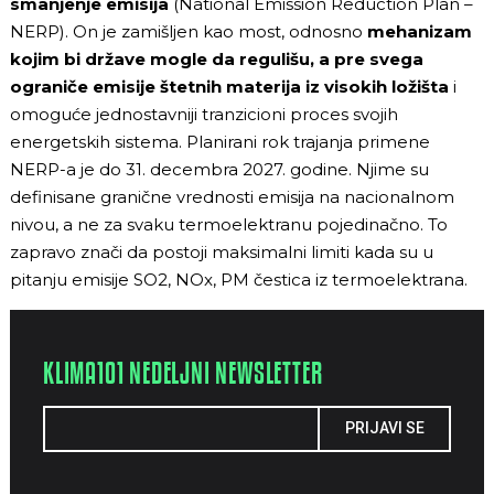
smanjenje emisija
(National Emission Reduction Plan –
NERP). On je zamišljen kao most, odnosno
mehanizam
kojim bi države mogle da regulišu, a pre svega
ograniče emisije štetnih materija iz visokih ložišta
i
omoguće jednostavniji tranzicioni proces svojih
energetskih sistema. Planirani rok trajanja primene
NERP-a je do 31. decembra 2027. godine. Njime su
definisane granične vrednosti emisija na nacionalnom
nivou, a ne za svaku termoelektranu pojedinačno. To
zapravo znači da postoji maksimalni limiti kada su u
pitanju emisije SO2, NOx, PM čestica iz termoelektrana.
KLIMA101 NEDELJNI NEWSLETTER
PRIJAVI SE