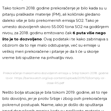
Tako tokom 2018. godine prekoračenje je bilo kada su u
pitanju praškaste materije (PM), ali količinski gledano
daleko više je bilo prekomernih emisija SO2. Tako je
umesto dozvoljenih skoro 55.000 tona SO2 na godišnjem
nivou, za 2018. godinu emitovano čak
6 puta više nego
što je to dozvoljeno
. Ovaj podatak i te kako zabrinajva s
obzirom da to nije malo odstupanje, već su emisije u
velikoj meri prekoračene i pitanje je da li će u skorije
vreme biti spuštene na prihvatljiv nivo.
Prekoračenje maksimalno dozvoljenih emisija u Srbiji tokom 2018. godine
Izvor: https://bankwatch.org/wp-content/uploads/2019/12/comply-or-
close-RS.pdf
Nešto bolja situacija je bila tokom 2019. godine, ali to nije
bilo dovoljno, jer je protiv Srbije i zbog ovih prekoračenja
pokrenut postupak. Naime, iako je došlo do spuštanja
ispod dozvoljenih granica kada su praškaste materije u