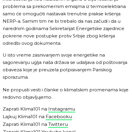
problema sa prekomernim emisijma iz termoelektrana
samo će omogućiti nastavak trenutne prakse kršenja
NERP-a. Samim tim ne bi trebalo da nas začudi i da u
narednim godinama Sekretarijat Energetske zajednice
pokrene nove postupke protiv Srbije zbog kršenja
odredbi ovog dokumenta.
U isto vreme zasnivanjem svoje energetike na
sagorevanju uglja naša država se udaljava od poštovanja
obaveza koje je preuzela potpisivanjem Pariskog
sporazuma.
Ne propusti vesti i članke o klimatskim promenama koje
redovno objavljujemo.
Zaprati Klima101 na
Instagramu
Lajkuj Klima101 na
Facebooku
Zaprati Klima101 na
Twitteru
Zaprati Klima101
Youtube kanal