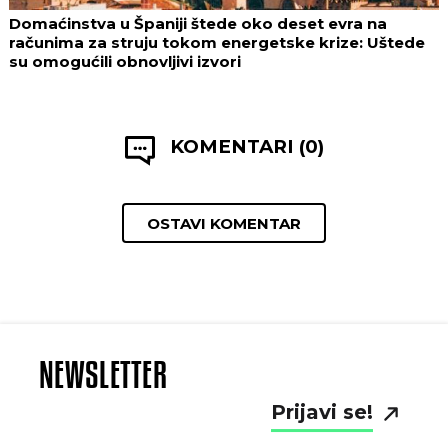
Domaćinstva u Španiji štede oko deset evra na
računima za struju tokom energetske krize: Uštede
su omogućili obnovljivi izvori
KOMENTARI (0)
OSTAVI KOMENTAR
NEWSLETTER
Prijavi se!