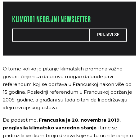
KLIMA101 NEDELJNI NEWSLETTER
PRIJAVI SE
O tome koliko je pitanje klimatskih promena važno
govori i činjenica da bi ovo mogao da bude prvi
referendum koji se održava u Francuskoj nakon više od
15 godina. Poslednji referendum u Francuskoj održan je
2005. godine, a građani su tada pitani da li podržavaju
ideju evropskog ustava.
Da podsetimo,
Francuska je 28. novembra 2019.
proglasila klimatsko vanredno stanje
i time se
pridružila velikom broju država koje su to učinile ranije u