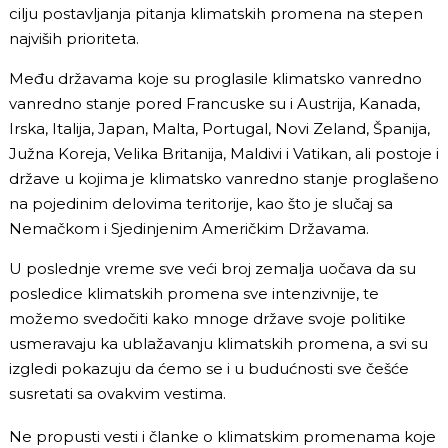
cilju postavljanja pitanja klimatskih promena na stepen
najviših prioriteta.
Među državama koje su proglasile klimatsko vanredno
vanredno stanje pored Francuske su i Austrija, Kanada,
Irska, Italija, Japan, Malta, Portugal, Novi Zeland, Španija,
Južna Koreja, Velika Britanija, Maldivi i Vatikan, ali postoje i
države u kojima je klimatsko vanredno stanje proglašeno
na pojedinim delovima teritorije, kao što je slučaj sa
Nemačkom i Sjedinjenim Američkim Državama.
U poslednje vreme sve veći broj zemalja uočava da su
posledice klimatskih promena sve intenzivnije, te
možemo svedočiti kako mnoge države svoje politike
usmeravaju ka ublažavanju klimatskih promena, a svi su
izgledi pokazuju da ćemo se i u budućnosti sve češće
susretati sa ovakvim vestima.
Ne propusti vesti i članke o klimatskim promenama koje