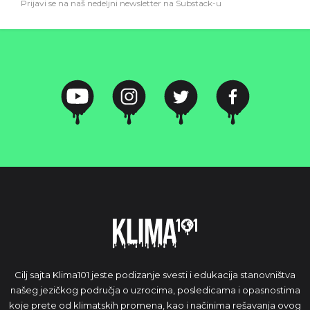
Prijavi se na naš nedeljni newsletter na Substack-u
Cilj sajta Klima101 jeste podizanje svesti i edukacija stanovništva
našeg jezičkog područja o uzrocima, posledicama i opasnostima
koje prete od klimatskih promena, kao i načinima rešavanja ovog