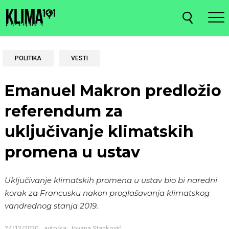
POLITIKA
VESTI
Emanuel Makron predložio
referendum za
uključivanje klimatskih
promena u ustav
Uključivanje klimatskih promena u ustav bio bi naredni
korak za Francusku nakon proglašavanja klimatskog
vandrednog stanja 2019.
24/12/2020
autorka:
Jovana Stanković