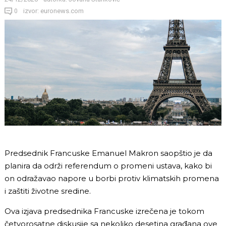
izvor: euronews.com
0
Predsednik Francuske Emanuel Makron saopštio je da
planira da održi referendum o promeni ustava, kako bi
on odražavao napore u borbi protiv klimatskih promena
i zaštiti životne sredine.
Ova izjava predsednika Francuske izrečena je tokom
četvorosatne diskusije sa nekoliko desetina građana ove