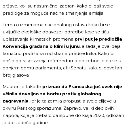
države, koji su nasumično izabrani kako bi dali svoje
predloge za moguće načine smanjenja emisija.
Tema o izmenama nacionalnog ustava kako bi se
uključile ekološke obaveze i odredbe koje se tiču
ublažavanja klimatskih promena
prvi put je predložila
Konvencija građana o klimi u junu
, a sada je ova ideja
konačno podržana i od strane predsednika. Kako bi
došlo do raspisivanja referenduma potrebno je da se u
donjem domu parlamenta, ali i Senatu, sakupi dovoljan
broj glasova.
Makron je takođe
priznao da Francuska još uvek nije
učinila dovoljno za borbu protiv globalnog
zagrevanja
, jer je ta zemlja propustila svoje ciljeve u
okviru Pariskog sporazuma. Zapravo, veliki deo ovih
napora, koje je trebalo da ispune do kraja 2020, odložen
je do sledeće godine.