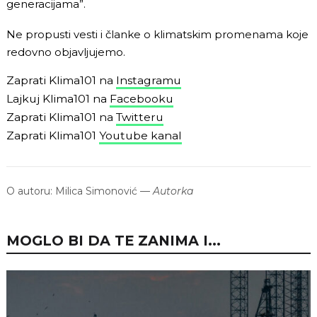
generacijama”.
Ne propusti vesti i članke o klimatskim promenama koje
redovno objavljujemo.
Zaprati Klima101 na
Instagramu
Lajkuj Klima101 na
Facebooku
Zaprati Klima101 na
Twitteru
Zaprati Klima101
Youtube kanal
O autoru:
Milica Simonović
—
Autorka
MOGLO BI DA TE ZANIMA I...