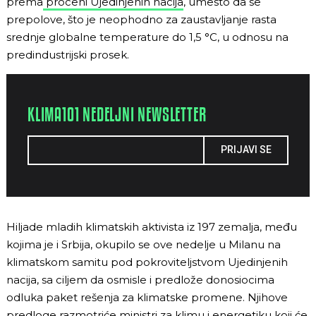
prema
proceni Ujedinjenih nacija
, umesto da se
prepolove, što je neophodno za zaustavljanje rasta
srednje globalne temperature do 1,5 °C, u odnosu na
predindustrijski prosek.
KLIMA101 NEDELJNI NEWSLETTER
PRIJAVI SE
Hiljade mladih klimatskih aktivista iz 197 zemalja, među
kojima je i Srbija, okupilo se ove nedelje u Milanu na
klimatskom samitu pod pokroviteljstvom Ujedinjenih
nacija, sa ciljem da osmisle i predlože donosiocima
odluka paket rešenja za klimatske promene. Njihove
predloge razmotriće ministri za klimu i energetiku koji će