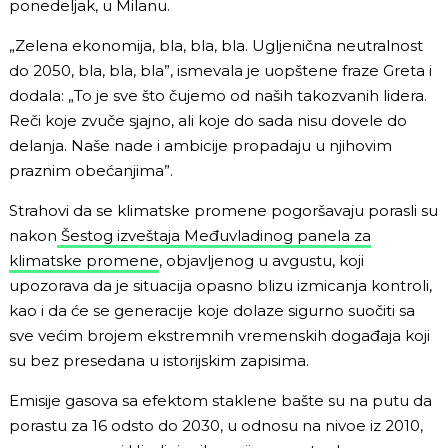
ponedeljak, u Milanu.
„Zelena ekonomija, bla, bla, bla. Ugljenična neutralnost
do 2050, bla, bla, bla”, ismevala je uopštene fraze Greta i
dodala: „To je sve što čujemo od naših takozvanih lidera.
Reči koje zvuče sjajno, ali koje do sada nisu dovele do
delanja. Naše nade i ambicije propadaju u njihovim
praznim obećanjima”.
Strahovi da se klimatske promene pogoršavaju porasli su
nakon
Šestog izveštaja Međuvladinog panela za
klimatske promene
, objavljenog u avgustu, koji
upozorava da je situacija opasno blizu izmicanja kontroli,
kao i da će se generacije koje dolaze sigurno suočiti sa
sve većim brojem ekstremnih vremenskih događaja koji
su bez presedana u istorijskim zapisima.
Emisije gasova sa efektom staklene bašte su na putu da
porastu za 16 odsto do 2030, u odnosu na nivoe iz 2010,