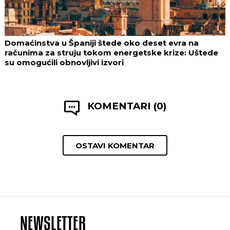
Domaćinstva u Španiji štede oko deset evra na
računima za struju tokom energetske krize: Uštede
su omogućili obnovljivi izvori
KOMENTARI (0)
OSTAVI KOMENTAR
NEWSLETTER