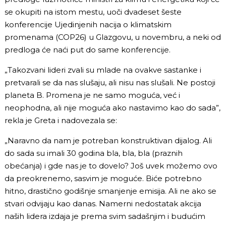
se okupiti na istom mestu, uoči dvadeset šeste
konferencije Ujedinjenih nacija o klimatskim
promenama (COP26) u Glazgovu, u novembru, a neki od
predloga će naći put do same konferencije.
„Takozvani lideri zvali su mlade na ovakve sastanke i
pretvarali se da nas slušaju, ali nisu nas slušali. Ne postoji
planeta B. Promena je ne samo moguća, već i
neophodna, ali nije moguća ako nastavimo kao do sada”,
rekla je Greta i nadovezala se:
„Naravno da nam je potreban konstruktivan dijalog. Ali
do sada su imali 30 godina bla, bla, bla (praznih
obećanja) i gde nas je to dovelo? Još uvek možemo ovo
da preokrenemo, sasvim je moguće. Biće potrebno
hitno, drastično godišnje smanjenje emisija. Ali ne ako se
stvari odvijaju kao danas. Namerni nedostatak akcija
naših lidera izdaja je prema svim sadašnjim i budućim