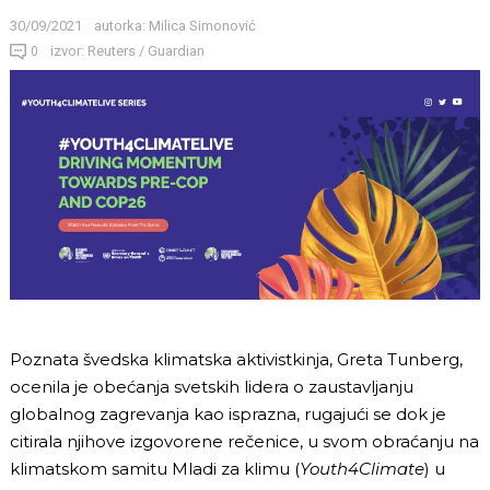
30/09/2021
autorka:
Milica Simonović
izvor: Reuters / Guardian
0
Poznata švedska klimatska aktivistkinja, Greta Tunberg,
ocenila je obećanja svetskih lidera o zaustavljanju
globalnog zagrevanja kao isprazna, rugajući se dok je
citirala njihove izgovorene rečenice, u svom obraćanju na
klimatskom samitu Mladi za klimu (
Youth4Climate
) u