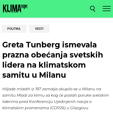
POLITIKA
VESTI
Greta Tunberg ismevala
prazna obećanja svetskih
lidera na klimatskom
samitu u Milanu
Hiljade mladih iz 197 zemalja okupilo se u Milanu na
samitu Mladi za klimu sa kog će poslati poruke svetskim
liderima pred Konferenciju Ujedinjenih nacija o
klimatskim promenama (COP26) u Glazgovu.