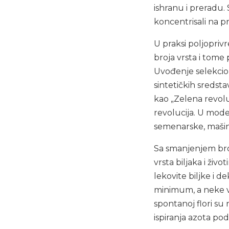
ishranu i preradu. 
koncentrisali na p
U praksi poljoprivr
broja vrsta i tome
Uvođenje selekcion
sintetičkih sredst
kao „Zelena revolu
revolucija. U mode
semenarske, mašin
Sa smanjenjem broj
vrsta biljaka i živ
lekovite biljke i 
minimum, a neke vrs
spontanoj flori su 
ispiranja azota po