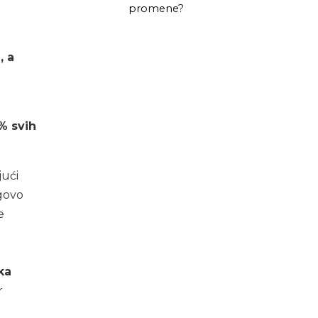
promene?
, a
% svih
ući
egovo
e
ka
r