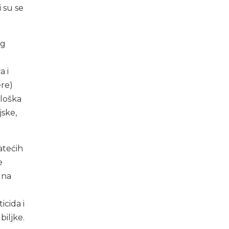
i su se
eg
a i
ere)
ološka
jske,
tećih
e
 na
icida i
biljke.