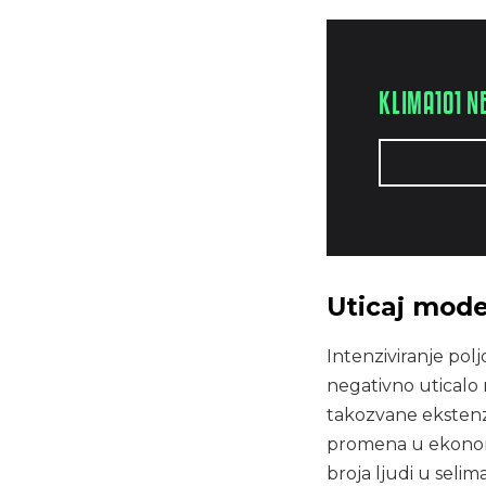
KLIMA101 N
Uticaj mode
Intenziviranje pol
negativno uticalo 
takozvane ekstenzi
promena u ekonomij
broja ljudi u selim