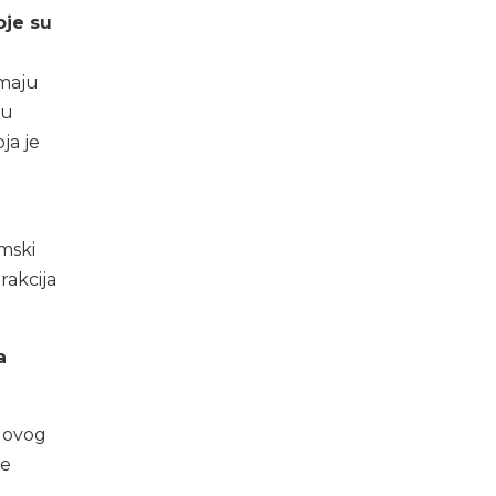
oje su
imaju
su
ja je
omski
rakcija
a
d ovog
́e