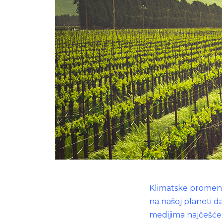
Klimatske promene i
na našoj planeti d
medijima najčešće 