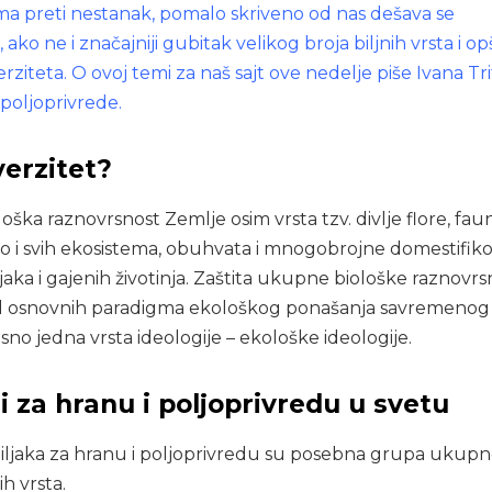
ma preti nestanak, pomalo skriveno od nas dešava se
ko ne i značajniji gubitak velikog broja biljnih vrsta i op
rziteta. O ovoj temi za naš sajt ove nedelje piše Ivana Tr
poljoprivrede.
verzitet?
iološka raznovrsnost Zemlje osim vrsta tzv. divlje flore, fau
kao i svih ekosistema, obuhvata i mnogobrojne domestifik
jaka i gajenih životinja. Zaštita ukupne biološke raznovrs
od osnovnih paradigma ekološkog ponašanja savremenog
no jedna vrsta ideologije – ekološke ideologije.
si za hranu i poljoprivredu u svetu
 biljaka za hranu i poljoprivredu su posebna grupa ukup
ih vrsta.