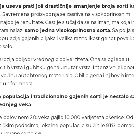
 useva prati još drastičnije smanjenje broja sorti k
e
. Savremena proizvodnja se zasniva na visokoprinosnim
najbolje rezultate. Čest je slučaj da se na imanjima koja 
tara nalazi
samo jedna visokoprinosna sorta
. Sa polja 
ulacije gajenih biljaka i velika raznolikost genotipova ko
a selo.
 erozija poljoprivrednog biodiverziteta. Ona se ogleda u
čitih vrsta i gubitku gena unutar vrsta. Intenzivni ekon
e većinu autohtonog materijala. Obilje gena i njihovih inte
a uniformnost.
populacija i tradicionalno gajenih sorti je nestalo s
lednjeg veka
.
 se polovinom 20. veka gajilo 10.000 varijeteta pšenice. O
stičkim podacima, lokalne populacije su činile 81%, domac
dukovane sorte 4%.