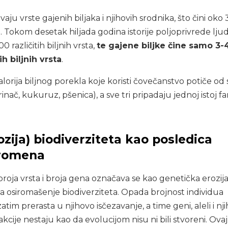
ju vrste gajenih biljaka i njihovih srodnika, što čini oko
ka. Tokom desetak hiljada godina istorije poljoprivrede ljud
00 različitih biljnih vrsta,
te gajene biljke čine samo 3
h biljnih vrsta
.
alorija biljnog porekla koje koristi čovečanstvo potiče od
rinač, kukuruz, pšenica), a sve tri pripadaju jednoj istoj fam
ozija) biodiverziteta kao posledica
promena
roja vrsta i broja gena označava se kao genetička erozij
a osiromašenje biodiverziteta. Opada brojnost individua
atim prerasta u njihovo isčezavanje, a time geni, aleli i nj
akcije nestaju kao da evolucijom nisu ni bili stvoreni. Ovaj