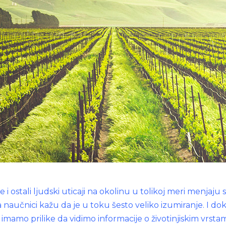
 ostali ljudski uticaji na okolinu u tolikoj meri menjaju 
a naučnici kažu da je u toku šesto veliko izumiranje. I do
imamo prilike da vidimo informacije o životinjiskim vrsta