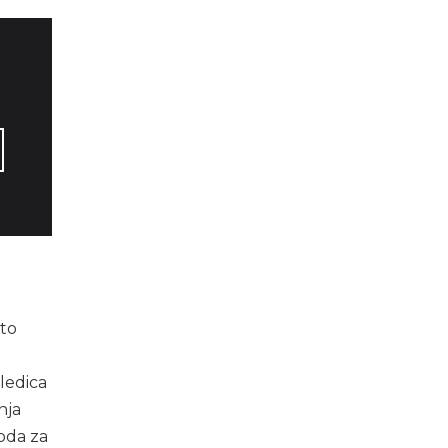
ito
a
ledica
nja
voda za