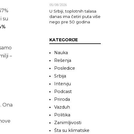
05/08/2026
 37%
U Srbiji, toplotnih talasa
danas ima četiri puta više
i su
nego pre 50 godina
-4%
KATEGORIJE
 samo
Nauka
ilji –
Rešenja
Posledice
Srbija
Intervju
Podcast
Priroda
a. Ona
Vazduh
Politika
ihove
Zanimljivosti
Šta su klimatske