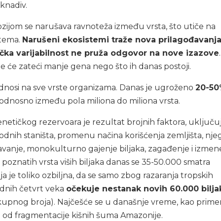
knadiv.
zijom se narušava ravnoteža između vrsta, što utiče na
stema.
Narušeni ekosistemi traže nova prilagođavanja
ka varijabilnost ne pruža odgovor na nove izazove
.
 će zateći manje gena nego što ih danas postoji.
dnosi na sve vrste organizama. Danas je ugroženo
20-50
 odnosno između pola miliona do miliona vrsta.
genetičkog rezervoara je rezultat brojnih faktora, uključuj
odnih staništa, promenu načina korišćenja zemljišta, nj
́avanje, monokulturno gajenje biljaka, zagađenje i izmen
poznatih vrsta viših biljaka danas se 35-50.000 smatra
a je toliko ozbiljna, da se samo zbog razaranja tropskih
dnih četvrt veka
očekuje nestanak novih 60.000 bilja
kupnog broja). Najčešće se u današnje vreme, kao prime
 od fragmentacije kišnih šuma Amazonije.