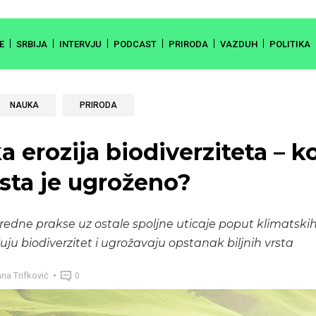
E
SRBIJA
INTERVJU
PODCAST
PRIRODA
VAZDUH
POLITIKA
NAUKA
PRIRODA
 erozija biodiverziteta – k
rsta je ugroženo?
redne prakse uz ostale spoljne uticaje poput klimatsk
uju biodiverzitet i ugrožavaju opstanak biljnih vrsta
ana Trifković
0