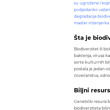
su ugrožene i koji
podjedanko važan, a
degradacija biodive
master inženjerka 
Šta je biodi
Biodiverzitet ili b
bakterija, virusa 
sorte kulturnih bil
postala je jedan 
čovečanstva, odnos
Biljni resur
Genetički resursi
biodiverziteta biljn