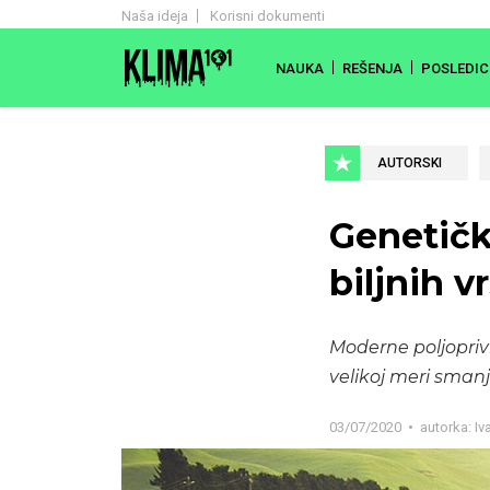
Naša ideja
Korisni dokumenti
NAUKA
REŠENJA
POSLEDIC
AUTORSKI
Genetička
biljnih v
Moderne poljopriv
velikoj meri smanj
03/07/2020
autorka:
Iv