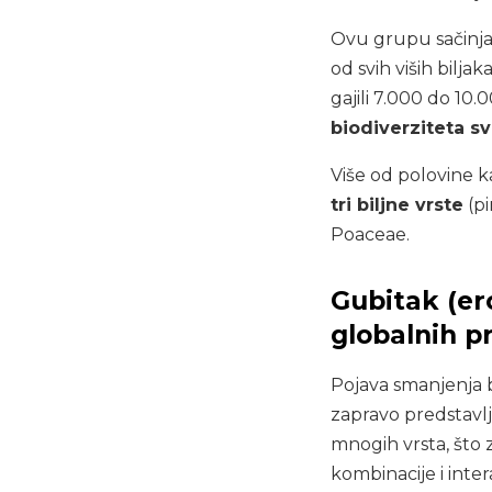
Ovu grupu sačinjava
od svih viših bilja
gajili 7.000 do 10.0
biodiverziteta svi
Više od polovine k
tri biljne vrste
(pi
Poaceae.
Gubitak (er
globalnih 
Pojava smanjenja b
zapravo predstavlj
mnogih vrsta, što z
kombinacije i inter