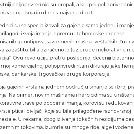
Sitniji poljoprivrednici su propali, a krupni poljoprivrednic
roizvodnju koja im donosi najveću dobit.
ednici su se specijalizovali za gajenje samo jedne ili manj
 prilagodili svoja imanja, opremu i tehnološke procese.
isanih genotipova, savremenih mašina, veštačkih đubriv
ava za zaštitu bilja označeno je (uz druge meliorativne m
cija”. Ovu revoluciju prati u poslednjoj deceniji biotehn
rnoj komercijalnoj poljoprivredi ritam diktiraju jake hemi
ske, bankarske, trgovačke i druge korporacije.
a gajenih vrsta na jednom području smanjio se i broj pra
otinja. Na primer, novim mašinama i herbicidima su uništen
dekorativne trave po obodima imanja, korovi su redukovani
te ptica i divljači, koje su bile prilagođene raznovrsnoj
nestale. U rekama, zbog izlivanja toksičnih rezidijuma pest
dzemnim tokovima, izumrle su mnoge ribe, alge i vodene 