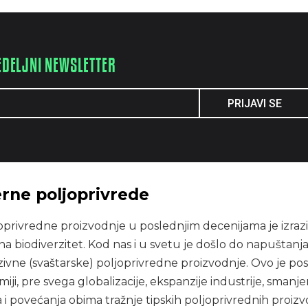
EDELJNI NEWSLETTER
PRIJAVI SE
rne poljoprivrede
joprivredne proizvodnje u poslednjim decenijama je izraz
na biodiverzitet. Kod nas i u svetu je došlo do napuštanj
vne (svaštarske) poljoprivredne proizvodnje. Ovo je pos
i, pre svega globalizacije, ekspanzije industrije, smanje
a i povećanja obima tražnje tipskih poljoprivrednih proiz