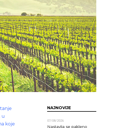
NAJNOVIJE
stanje
k u
07/08/2026
ma koje
Nastavlja se pakleno