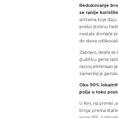
Redukovanje broja
se ranije koristil
sortama koje daju 
preko stotinu hek
nestale domaće pop
do skora odlikoval
Zapravo, desila se
gubitku gena razli
razvoj eliminisao j
zamenila je gensk
Oko 90% lokalnih 
polja u toku pos
U Kini, na primer,
broja, prema stati
sorte 15%, a intro