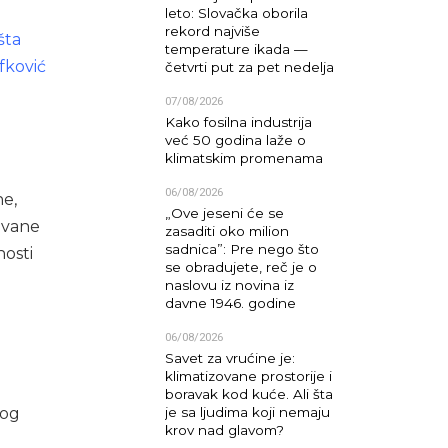
leto: Slovačka oborila
rekord najviše
šta
temperature ikada —
ifković
četvrti put za pet nedelja
07/08/2026
Kako fosilna industrija
već 50 godina laže o
klimatskim promenama
06/08/2026
ne,
„Ove jeseni će se
ovane
zasaditi oko milion
sadnica”: Pre nego što
nosti
se obradujete, reč je o
naslovu iz novina iz
davne 1946. godine
06/08/2026
Savet za vrućine je:
klimatizovane prostorije i
boravak kod kuće. Ali šta
nog
je sa ljudima koji nemaju
krov nad glavom?