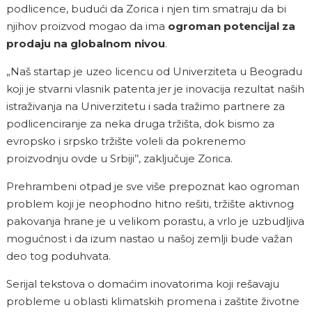
podlicence, budući da Zorica i njen tim smatraju da bi
njihov proizvod mogao da ima
ogroman potencijal za
prodaju na globalnom nivou
.
„Naš startap je uzeo licencu od Univerziteta u Beogradu
koji je stvarni vlasnik patenta jer je inovacija rezultat naših
istraživanja na Univerzitetu i sada tražimo partnere za
podlicenciranje za neka druga tržišta, dok bismo za
evropsko i srpsko tržište voleli da pokrenemo
proizvodnju ovde u Srbiji’’, zaključuje Zorica.
Prehrambeni otpad je sve više prepoznat kao ogroman
problem koji je neophodno hitno rešiti, tržište aktivnog
pakovanja hrane je u velikom porastu, a vrlo je uzbudljiva
mogućnost i da izum nastao u našoj zemlji bude važan
deo tog poduhvata.
Serijal tekstova o domaćim inovatorima koji rešavaju
probleme u oblasti klimatskih promena i zaštite životne