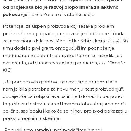
od projekata bio je razvoj biopolimera za aktivno
pakovanje
’’, priča Zorica o nastanku ideje.
Potencijal za uspeh proizvoda koji rešava problem
prehrambenog otpada, prepoznat je i od strane Fonda
za inovacionu delatnost Republike Srbije, koji je
B-FRESH
timu dodelio prvi grant, omogućivši im podnošenje
međunarodne patentne prijave. Potom su usledila još
dva granta, od strane evropskog programa,
EIT Climate-
KIC
.
„Uz pomoć ovih grantova nabavili smo opremu koja
nam je bila potrebna za neku manju, test proizvodnju’’,
dodaje Zorica i objašnjava da im je bilo važno da, pored
toga što su testovi u akreditovanim laboratorijama prošli
odlično, sagledaju i kako će se njihov proizvod pokazati u
praksi, u realnim uslovima.
„Ponudili smo saradnju proizvođačima hrane i