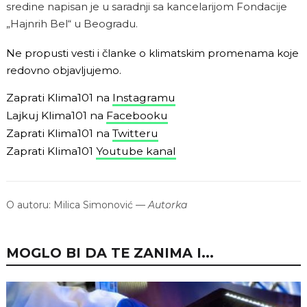
sredine napisan je u saradnji sa kancelarijom Fondacije
„Hajnrih Bel“ u Beogradu.
Ne propusti vesti i članke o klimatskim promenama koje
redovno objavljujemo.
Zaprati Klima101 na
Instagramu
Lajkuj Klima101 na
Facebooku
Zaprati Klima101 na
Twitteru
Zaprati Klima101
Youtube kanal
O autoru:
Milica Simonović
—
Autorka
MOGLO BI DA TE ZANIMA I...