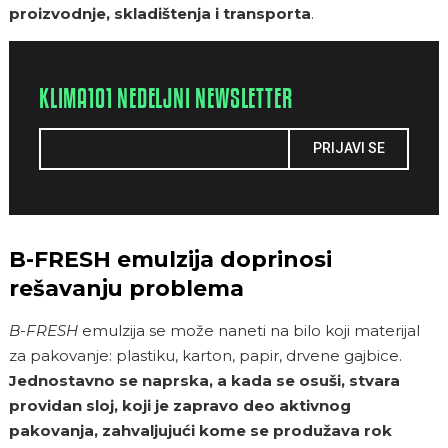
proizvodnje, skladištenja i transporta
.
KLIMA101 NEDELJNI NEWSLETTER
PRIJAVI SE
B-FRESH emulzija doprinosi
rešavanju problema
B-FRESH
emulzija se može naneti na bilo koji materijal
za pakovanje: plastiku, karton, papir, drvene gajbice.
Jednostavno se naprska, a kada se osuši, stvara
providan sloj, koji je zapravo deo aktivnog
pakovanja, zahvaljujući kome se produžava rok