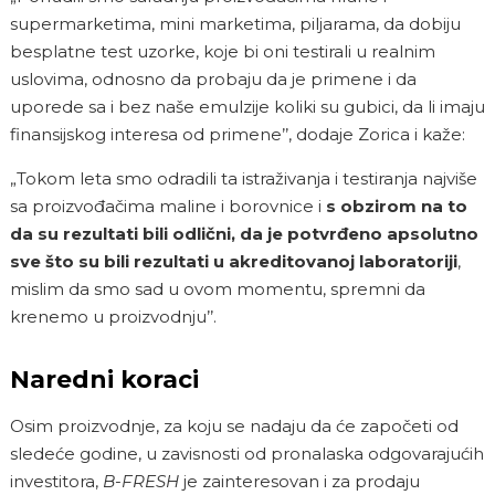
supermarketima, mini marketima, piljarama, da dobiju
besplatne test uzorke, koje bi oni testirali u realnim
uslovima, odnosno da probaju da je primene i da
uporede sa i bez naše emulzije koliki su gubici, da li imaju
finansijskog interesa od primene’’, dodaje Zorica i kaže:
„Tokom leta smo odradili ta istraživanja i testiranja najviše
sa proizvođačima maline i borovnice i
s obzirom na to
da su rezultati bili odlični, da je potvrđeno apsolutno
sve što su bili rezultati u akreditovanoj laboratoriji
,
mislim da smo sad u ovom momentu, spremni da
krenemo u proizvodnju’’.
Naredni koraci
Osim proizvodnje, za koju se nadaju da će započeti od
sledeće godine, u zavisnosti od pronalaska odgovarajućih
investitora,
B-FRESH
je zainteresovan i za prodaju