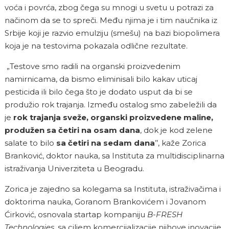
voća i povrća, zbog čega su mnogi u svetu u potrazi za
načinom da se to spreči. Među njima je i tim naučnika iz
Srbije koji je razvio emulziju (smešu) na bazi biopolimera
koja je na testovima pokazala odlične rezultate.
„Testove smo radili na organski proizvedenim
namirnicama, da bismo eliminisali bilo kakav uticaj
pesticida ili bilo čega što je dodato usput da bi se
produžio rok trajanja. Između ostalog smo zabeležili da
je
rok trajanja sveže, organski proizvedene maline,
produžen sa četiri na osam dana
, dok je kod zelene
salate to bilo
sa četiri na sedam dana
’’, kaže Zorica
Branković, doktor nauka, sa Instituta za multidisciplinarna
istraživanja Univerziteta u Beogradu.
Zorica je zajedno sa kolegama sa Instituta, istraživačima i
doktorima nauka, Goranom Brankovićem i Jovanom
Ćirković, osnovala startap kompaniju
B-FRESH
Technologies
, sa ciljem komercijalizacije njihove inovacije.