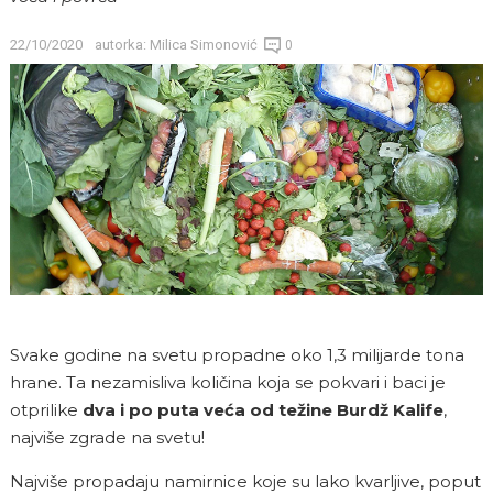
22/10/2020
autorka:
Milica Simonović
0
Svake godine na svetu propadne oko 1,3 milijarde tona
hrane. Ta nezamisliva količina koja se pokvari i baci je
otprilike
dva i po puta veća od težine Burdž Kalife
,
najviše zgrade na svetu!
Najviše propadaju namirnice koje su lako kvarljive, poput