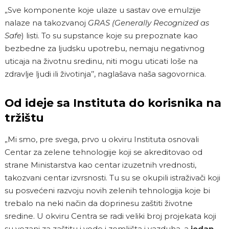
„Sve komponente koje ulaze u sastav ove emulzije
nalaze na takozvanoj
GRAS (Generally Recognized as
Safe
) listi. To su supstance koje su prepoznate kao
bezbedne za ljudsku upotrebu, nemaju negativnog
uticaja na životnu sredinu, niti mogu uticati loše na
zdravlje ljudi ili životinja’’, naglašava naša sagovornica.
Od ideje sa Instituta do korisnika na
tržištu
„Mi smo, pre svega, prvo u okviru Instituta osnovali
Centar za zelene tehnologije koji se akreditovao od
strane Ministarstva kao centar izuzetnih vrednosti,
takozvani centar izvrsnosti. Tu su se okupili istraživači koji
su posvećeni razvoju novih zelenih tehnologija koje bi
trebalo na neki način da doprinesu zaštiti životne
sredine. U okviru Centra se radi veliki broj projekata koji
su vezani za zaštitu i vode i zemljišta i vazduha, a
jedan