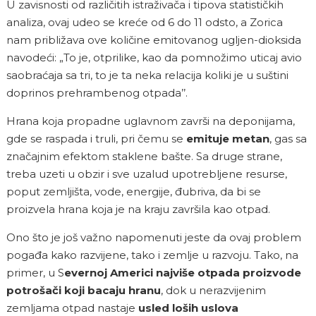
U zavisnosti od različitih istraživača i tipova statističkih
analiza, ovaj udeo se kreće od 6 do 11 odsto, a Zorica
nam približava ove količine emitovanog ugljen-dioksida
navodeći: „To je, otprilike, kao da pomnožimo uticaj avio
saobraćaja sa tri, to je ta neka relacija koliki je u suštini
doprinos prehrambenog otpada’’.
Hrana koja propadne uglavnom završi na deponijama,
gde se raspada i truli, pri čemu se
emituje metan
, gas sa
značajnim efektom staklene bašte. Sa druge strane,
treba uzeti u obzir i sve uzalud upotrebljene resurse,
poput zemljišta, vode, energije, đubriva, da bi se
proizvela hrana koja je na kraju završila kao otpad.
Ono što je još važno napomenuti jeste da ovaj problem
pogađa kako razvijene, tako i zemlje u razvoju. Tako, na
primer, u S
evernoj Americi najviše otpada proizvode
potrošači koji bacaju hranu
, dok u nerazvijenim
zemljama otpad nastaje
usled loših uslova