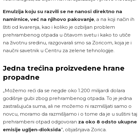
Emulzija koju su razvili se ne nanosi direktno na
namirnice, već na njihovo pakovanje
, a na koji način ih
štiti od kvarenja, kao i koliko je ozbiljan problem
prehrambenog otpada u čitavom svetu i kako to utiče
na životnu sredinu, razgovarali smo sa Zoricom, koja je i
naučni savetnik u Centru za zelene tehnologije.
Jedna trećina proizvedene hrane
propadne
„Možemo reći da se negde oko 1.200 milijardi dolara
godišnje gubi zbog prehrambenog otpada. To je jedna
zastrašujuća suma, ali ne možemo ni razmišljati samo o
novcu, moramo da razmišljamo i o tome da je u suštini taj
prehrambeni otpad odgovoran
za oko 8 odsto ukupne
emisije ugljen-dioksida
’’, objašnjava Zorica.