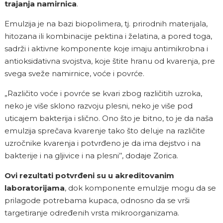
trajanja namirnica
.
Emulzija je na bazi biopolimera, tj. prirodnih materijala,
hitozana ili kombinacije pektina i želatina, a pored toga,
sadrži i aktivne komponente koje imaju antimikrobna i
antioksidativna svojstva, koje štite hranu od kvarenja, pre
svega sveže namirnice, voće i povrće.
„Različito voće i povrće se kvari zbog različitih uzroka,
neko je više sklono razvoju plesni, neko je više pod
uticajem bakterija i slično. Ono što je bitno, to je da naša
emulzija sprečava kvarenje tako što deluje na različite
uzročnike kvarenja i potvrđeno je da ima dejstvo i na
bakterije i na gljivice i na plesni’’, dodaje Zorica.
Ovi rezultati potvrđeni su u akreditovanim
laboratorijama
, dok komponente emulzije mogu da se
prilagode potrebama kupaca, odnosno da se vrši
targetiranje određenih vrsta mikroorganizama.