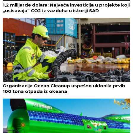
1,2 milijarde dolara: Najveća investicija u projekte koji
„usisavaju” CO2 iz vazduha u istoriji SAD
Organizacija Ocean Cleanup uspešno uklonila prvih
100 tona otpada iz okeana