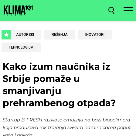
AUTORSKI
REŠENJA
INOVATORI
TEHNOLOGIJA
Kako izum naučnika iz
Srbije pomaže u
smanjivanju
prehrambenog otpada?
Startap B-FRESH razvio je emulziju na bazi biopolimera
koja produžava rok trajanja svežim namirnicama poput
voća i povrća