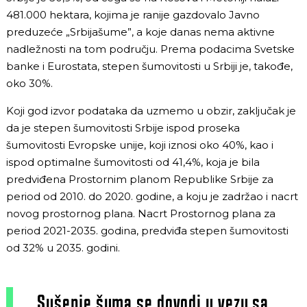
481.000 hektara, kojima je ranije gazdovalo Javno
preduzeće „Srbijašume”, a koje danas nema aktivne
nadležnosti na tom području. Prema podacima Svetske
banke i Eurostata, stepen šumovitosti u Srbiji je, takođe,
oko 30%.
Koji god izvor podataka da uzmemo u obzir, zaključak je
da je stepen šumovitosti Srbije ispod proseka
šumovitosti Evropske unije, koji iznosi oko 40%, kao i
ispod optimalne šumovitosti od 41,4%, koja je bila
predviđena Prostornim planom Republike Srbije za
period od 2010. do 2020. godine, a koju je zadržao i nacrt
novog prostornog plana. Nacrt Prostornog plana za
period 2021-2035. godina, predviđa stepen šumovitosti
od 32% u 2035. godini.
„Sušenje šuma se dovodi u vezu sa