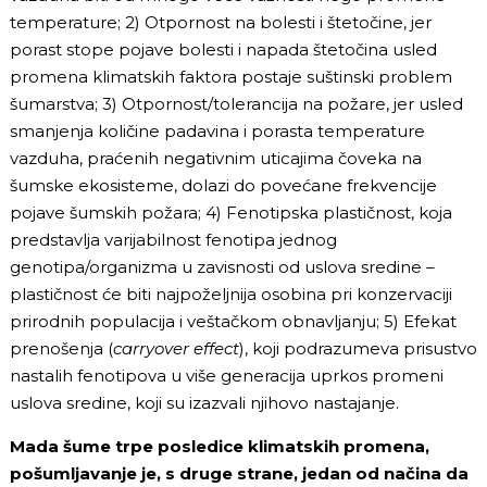
temperature; 2) Otpornost na bolesti i štetočine, jer
porast stope pojave bolesti i napada štetočina usled
promena klimatskih faktora postaje suštinski problem
šumarstva; 3) Otpornost/tolerancija na požare, jer usled
smanjenja količine padavina i porasta temperature
vazduha, praćenih negativnim uticajima čoveka na
šumske ekosisteme, dolazi do povećane frekvencije
pojave šumskih požara; 4) Fenotipska plastičnost, koja
predstavlja varijabilnost fenotipa jednog
genotipa/organizma u zavisnosti od uslova sredine –
plastičnost će biti najpoželjnija osobina pri konzervaciji
prirodnih populacija i veštačkom obnavljanju; 5) Efekat
prenošenja (
carryover effect
), koji podrazumeva prisustvo
nastalih fenotipova u više generacija uprkos promeni
uslova sredine, koji su izazvali njihovo nastajanje.
Mada šume trpe posledice klimatskih promena,
pošumljavanje je, s druge strane, jedan od načina da