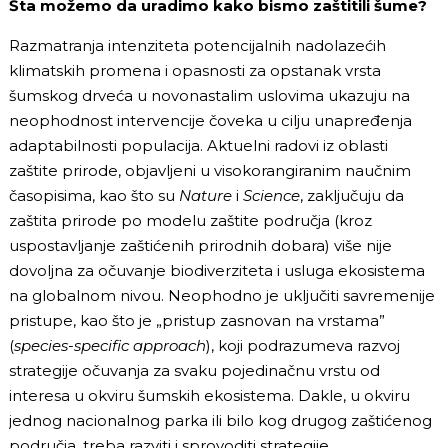
Šta možemo da uradimo kako bismo zaštitili šume?
Razmatranja intenziteta potencijalnih nadolazećih
klimatskih promena i opasnosti za opstanak vrsta
šumskog drveća u novonastalim uslovima ukazuju na
neophodnost intervencije čoveka u cilju unapređenja
adaptabilnosti populacija. Aktuelni radovi iz oblasti
zaštite prirode, objavljeni u visokorangiranim naučnim
časopisima, kao što su
Nature
i
Science
, zaključuju da
zaštita prirode po modelu zaštite područja (kroz
uspostavljanje zaštićenih prirodnih dobara) više nije
dovoljna za očuvanje biodiverziteta i usluga ekosistema
na globalnom nivou. Neophodno je uključiti savremenije
pristupe, kao što je „pristup zasnovan na vrstama”
(
species-specific approach
), koji podrazumeva razvoj
strategije očuvanja za svaku pojedinačnu vrstu od
interesa u okviru šumskih ekosistema. Dakle, u okviru
jednog nacionalnog parka ili bilo kog drugog zaštićenog
područja, treba razviti i sprovoditi strategije