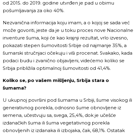
od 2015. do 2019. godine utvrđen je pad u obimu
pošumljavanja za oko 40%.
Nezvanična informacija koju imam, a o kojoj se sada već
može govoriti, jeste da je u toku proces nove Nacionalne
inventure šuma, koji će kao krajnji rezultat, vrlo izvesno,
pokazati stepen šumovitosti Srbije od najmanje 35%, a
šumarski stručnjaci očekuju i viši procenat. Svakako, kada
podaci budu i zvanično objavljeni, videćemo koliko se
Srbija približila optimalnoj šumovitosti od 41,4%.
Koliko se, po vašem mišljenju, Srbija stara o
šumama?
U ukupnoj površini pod šumama u Srbiji, šume visokog ili
generativnog porekla, odnosno šume obnovljene iz
semena, učestvuju sa, svega, 25,4%, dok je učešće
izdanačkih šuma ili šuma vegetativnog porekla
obnovljenih iz izdanaka ili izbojaka, čak, 68,1%. Ostatak