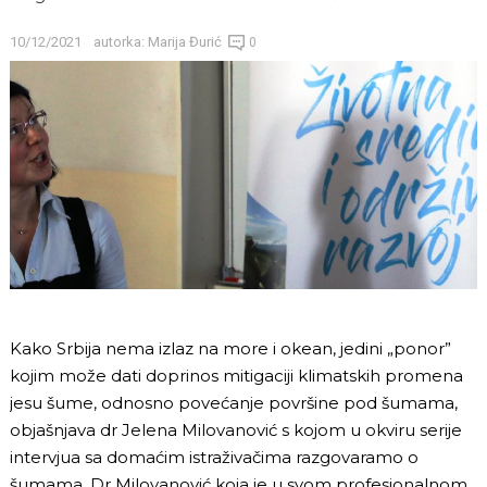
10/12/2021
autorka:
Marija Đurić
0
Kako Srbija nema izlaz na more i okean, jedini „ponor”
kojim može dati doprinos mitigaciji klimatskih promena
jesu šume, odnosno povećanje površine pod šumama,
objašnjava dr Jelena Milovanović s kojom u okviru serije
intervjua sa domaćim istraživačima razgovaramo o
šumama. Dr Milovanović koja je u svom profesionalnom