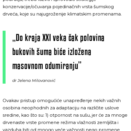
konzervacije/očuvanja pojedinačnih vrsta šumskog
drveća, koje su najugroženije klimatskim promenama.
„Do kraja XXI veka čak polovina
bukovih šuma biće izložena
masovnom odumiranju”
dr Jelena Milovanović
Ovakav pristup omogućiće unapređenje nekih važnih
osobina neophodnih za adaptaciju na različite uslove
sredine, kao što su: 1) otpornost na sušu, jer će za mnoge
drvenaste vrste promene režima vlažnosti zemljišta i
vazduha biti od mnogo veće važnosti nego promene