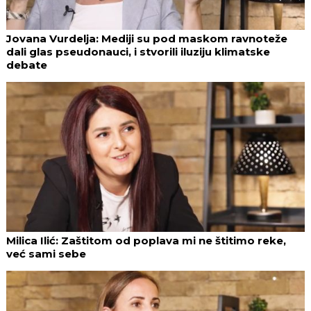
Jovana Vurdelja: Mediji su pod maskom ravnoteže
dali glas pseudonauci, i stvorili iluziju klimatske
debate
Milica Ilić: Zaštitom od poplava mi ne štitimo reke,
već sami sebe