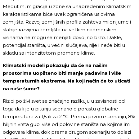
Međutim, migracija u zone sa unapređenim klimatskim
karakteristikama biće uvek ograničena uslovima
zemljišta. Razvoj zemljišnih profila zahteva milenijume i
slabije razvijena zemljišta na velikim nadmorskim
visinama ne mogu se menjati dovoljno brzo. Dakle,
potencijal staništa, u većini slučajeva, nije i neće biti u
skladu sa intenzitetom promene klime.
Klimatski modeli pokazuju da će na našim
prostorima uopšteno biti manje padavina i više
temperaturnih ekstrema. Na koji način će to uticati
na naše šume?
Rizici po živi svet se značajno razlikuju u zavisnosti od
toga da li je u pitanju scenario o porastu globalne
temperature za 1,5 ili za 2 °C. Prema prvom scenariju, 8%
biljnih vrsta gubi više od polovine staništa na kojima im
odgovara klima, dok prema drugom scenariju to dolazi