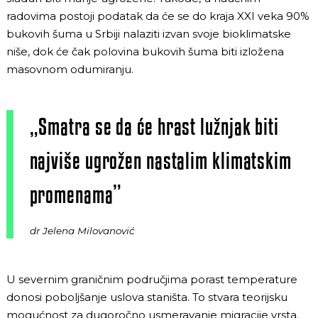
radovima postoji podatak da će se do kraja XXI veka 90%
bukovih šuma u Srbiji nalaziti izvan svoje bioklimatske
niše, dok će čak polovina bukovih šuma biti izložena
masovnom odumiranju.
„Smatra se da će hrast lužnjak biti
najviše ugrožen nastalim klimatskim
promenama”
dr Jelena Milovanović
U severnim graničnim područjima porast temperature
donosi poboljšanje uslova staništa. To stvara teorijsku
mogućnost za dugoročno usmeravanje migracije vrsta.