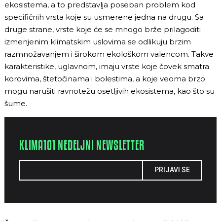
ekosistema, a to predstavlja poseban problem kod
specifičnih vrsta koje su usmerene jedna na drugu. Sa
druge strane, vrste koje će se mnogo brže prilagoditi
izmenjenim klimatskim uslovima se odlikuju brzim
razmnožavanjem i širokom ekološkom valencom. Takve
karakteristike, uglavnom, imaju vrste koje čovek smatra
korovima, štetočinama i bolestima, a koje veoma brzo
mogu narušiti ravnotežu osetljivih ekosistema, kao što su
šume.
KLIMA101 NEDELJNI NEWSLETTER
PRIJAVI SE