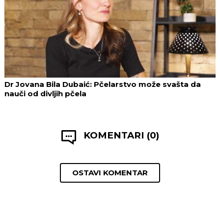
Dr Jovana Bila Dubaić: Pčelarstvo može svašta da
nauči od divljih pčela
KOMENTARI (0)
OSTAVI KOMENTAR