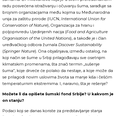
radu posvećena istraživanju i očuvanju šuma, sarađuje sa
brojnim organizacijama među kojima su Međunarodna
unija za zaštitu prirode (IUCN,
International Union for
Conservation of Nature
), Organizacija za hranu i
poljoprivredu Ujedinjenih nacija (
Food and Agriculture
Organisation of the United Nations
), a takođe je i član
uređivačkog odbora žurnala
Discover Sustainability
(
Springer Nature
). Ona objašnjava, između ostalog, na
koji način se šume u Srbiji prilagođavaju sve osetnijim
klimatskim promenama, šta znači termin „sušenje
šuma”, koje drveće će polako da nestaje, a koje može da
se prilagodi novim uslovima života sa manje kiša i češćim
temperaturnim ekstremima. I, naravno, šta je rešenje?
Možete li da opišete šumski fond Srbije? U kakvom je
on stanju?
Podaci koji se danas koriste za predstavljanje stanja