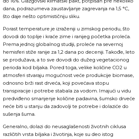
do 16%. Glazgovski klimatski pakt, potpisan pre nekoliko
dana, podrazumeva zaustavljanje zagrevanja na 1,5 °C,
što daje nešto optimističniju sliku.
Porast temperature je izraženiji u zimskog periodu, što
dovodi do toplije i kraće zime i ranijeg početka proleća.
Prema jednoj globalnog studiji, proleće na severnoj
hemisferi stiže ranije za 1,2 dana po deceniji. Takođe, leto
se produžava, a to sve dovodi do dužeg vegetacionog
perioda kod biljaka. Pored toga, velike količine CO2 u
atmosferi stvaraju mogućnost veće produkcije biomase,
odnosno brži rast drveća, koji povećava stopu
transpiracije i potrebe stabala za vodom. Imajući u vidu
predviđeno smanjenje količine padavina, šumsko drveće
neće biti u stanju da zadovolji te potrebe i dolaziće do
sušenja šuma.
Generalno, dolazi do neusaglašenosti životnih ciklusa
različitih vrsta biljaka i životinja, koje su deo istog