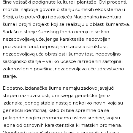
čine veštački podignute kulture i plantaže. Ovi procenti,
možda, najbolje govore o stanju šumskih ekosistema u
Srbiji, a to potvrđuju i postojeća Nacionalna inventura
šuma i brojni projekti koji se realizuju u oblasti šumarstva.
Sadašnje stanje šumskog fonda ocenjuje se kao
nezadovoljavajuće, jer ga karakteriše nedovoljan
proizvodni fond, nepovoljna starosna struktura,
nezadovoljavajuća obraslost i šumovitost, nepovoljno
sastojinsko stanje – veliko učešće razređenih sastojina i
zakorovljenih površina, nezadovoljavajuće zdravstveno
stanje.
Dodatno, izdanačke šume nemaju zadovoljavajući
stepen raznovrsnosti, pre svega genetičke (jer iz
izdanaka jednog stabla nastaje nekoliko novih, koja su
genetički identična), kako bi bile spremne da se
prilagode naglim promenama uslova sredine, koji su
jedna od osnovnih karakteristika klimatskih promena.
Genofond izdanačkih populacija je siromašan i takve