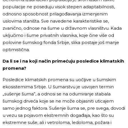
populacije ne poseduju visok stepen adaptabilnosti,
odnosno sposobnost prilagođavanja izmenjenim
uslovima staništa. Sve navedene karakteristike se,
zvanično, odnose na šume u državnom vlasništvu. Kada
uključimo i šume privatnih vlasnika, koje čine više od
polovine šumskog fonda Srbije, slika postaje još manje
optimistična.
Da li se i na koji način primećuju posledice klimatskih
promena?
Posledice klimatskih promena su uočljive u šumskim
ekosistemima Srbije. U šumarstvu je usvojen termin
„sušenje šuma”, a odnosi se na odumiranje stabala
šumskog drveća koje se ne može objasniti uticajem
samo jednog faktora. Sušenje šuma se, pre svega, dovodi
u vezu sa pojavom ekstremnih događaja, kao što su
ekstremne suše, ali i vetroloma, ledoloma, požara i