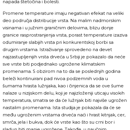
napada štetočina i bolesti.
Promene temperature imaju negativan efekat na veliki
deo područja distribucije vrsta. Na malim nadmorskim
visinama i u južnim graničnim delovima, blizu donje
granice rasprostranjenja vrsta, porast temperature izaziva
odumiranje slabijih vrsta pri konkurentskoj borbi sa
drugim vrstama. Istraživanje sprovedeno na devet
najzastupljenijih vrsta drveća u Srbiji je pokazalo da neće
sve vrste biti podjednako ugrožene klimatskim
promenama. S obzirom na to da se poslednjih godina
beleži kontinuirani pad nivoa podzemnih voda u
šumama hrasta lužnjaka, kao i činjenica da se ove šume
nalaze u nizijskom delu, koji je najizloženiji uticaju visokih
temperatura, smatra se da će lužnjak biti najviše ugrožen
nastalim promenama. Ista studija je pokazala da će se
među ugroženim vrstama drveća naći i hrast kitnjak, cer,
smrča, jela i bukva, dok će vrste kao što su crni bor i
sladun biti manje ugrožene. Takođe, u naučnim