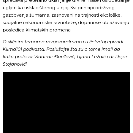
sprečava preterano uklanjanje drvne mase i oslobađanje
ugljenika uskladištenog u njoj. Svi principi održivog
gazdovanja šumama, zasnovani na trajnosti ekološke,
socijalne i ekonomske ravnoteže, doprinose ublažavanju
posledica klimatskih promena.
O sličnim temama razgovarali smo i u četvrtoj epizodi
Klima101 podkasta. Poslušajte šta su o tome imali da
kažu profesor Vladimir Đurđević, Tijana Ležaić i dr Dejan
Stojanović!