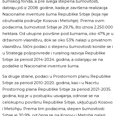
šumskog fonda, a pre svega stepena šumovitosti,
datiraju još iz 2008. godine, kada je završena realizacija
Nacionalne inventure šuma Republike Srbije (koja nije
obuhvatila područje Kosova i Metohije). Prema ovim
podacima, šumovitost Srbije je 29,1%, što iznosi 2.250.000
hektara. Od ukupne površine pod šumama, oko 47% je u
državnom vlasništvu, dok se oko 53% nalazi u privatnom
vlasništvu. Slični podaci o stepenu šumovitosti koriste se i
u Strategiji poljoprivrede i ruralnog razvoja Republike
Srbije za period 2014-2024. godina, a oslanjaju se na
podatke iz Nacionalne inventure šuma.
Sa druge strane, podaci u Prostornom planu Republike
Srbije za period 2010-2020. godina, kao i u Nacrtu
Prostornog plana Republike Srbije za period 2021-2035.
godina, koji je u postupku usvajanja, odnose se na
celokupnu površinu Republike Srbije, uključujući Kosovo
i Metohiju. Prema tim podacima, stepen šumovitosti
Srbije je 30,9%, od čega se na Kosovu i Metohiji nalazi