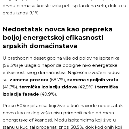
drvnu biomasu koristi svaki peti ispitanik na selu, dok to u
gradu iznosi 9,1%.
Nedostatak novca kao prepreka
boljoj energetskoj efikasnosti
srpskih domaćinstava
U prethodnih deset godina više od polovine ispitanika
(58,3%) je ulagalo napor da podigne nivo energetske
efikasnosti svog domaćinstva. Najčešće izvođeni radovi
su
zamena prozora
(68,7%),
zamena spoljnih vrata
(41,7%),
termička izolaciju zidova
(42,9%) i
termička
izolacija fasade
(40,9%).
Preko 50% ispitanika koji žive u kući navode nedostatak
novca kao razlog zašto nisu primenili neke od mera
energetske efikasnosti. Među ispitanicima koji žive u
stanu u kući taj procenat iznosi 38,5%, dok kod onih koji