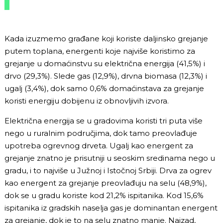
Kada izuzmemo građane koji koriste daljinsko grejanje
putem toplana, energenti koje najviše koristimo za
grejanje u domaćinstvu su električna energija (41,5%) i
drvo (29,3%). Slede gas (12,9%), drvna biomasa (12,3%) i
ugalj (3,4%), dok samo 0,6% domaćinstava za grejanje
koristi energiju dobijenu iz obnovljivih izvora.
Električna energija se u gradovima koristi tri puta više
nego u ruralnim područjima, dok tamo preovlađuje
upotreba ogrevnog drveta. Ugalj kao energent za
grejanje znatno je prisutniji u seoskim sredinama nego u
gradu, i to najviše u Južnoj i Istočnoj Srbiji. Drva za ogrev
kao energent za grejanje preovlađuju na selu (48,9%),
dok se u gradu koriste kod 21,2% ispitanika. Kod 15,6%
ispitanika iz gradskih naselja gas je dominantan energent
za grejanje, dok je to na selu znatno manje. Najzad,