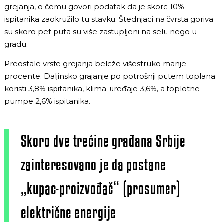
grejanja, o čemu govori podatak da je skoro 10%
ispitanika zaokružilo tu stavku. Štednjaci na čvrsta goriva
su skoro pet puta su više zastupljeni na selu nego u
gradu.
Preostale vrste grejanja beleže višestruko manje
procente. Daljinsko grajanje po potrošnji putem toplana
koristi 3,8% ispitanika, klima-uređaje 3,6%, a toplotne
pumpe 2,6% ispitanika.
Skoro dve trećine građana Srbije
zainteresovano je da postane
„kupac-proizvođač“ (prosumer)
električne energije