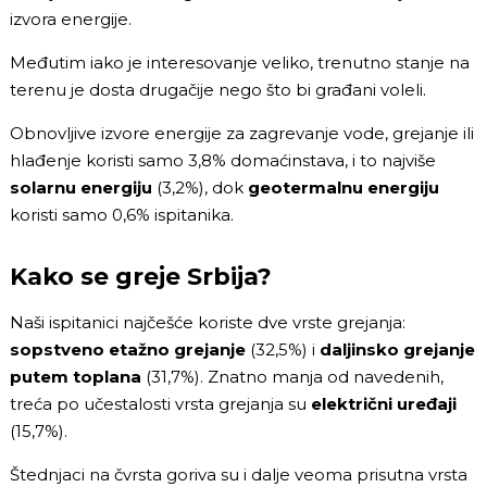
izvora energije.
Međutim iako je interesovanje veliko, trenutno stanje na
terenu je dosta drugačije nego što bi građani voleli.
Obnovljive izvore energije za zagrevanje vode, grejanje ili
hlađenje koristi samo 3,8% domaćinstava, i to najviše
solarnu energiju
(3,2%), dok
geotermalnu energiju
koristi samo 0,6% ispitanika.
Kako se greje Srbija?
Naši ispitanici najčešće koriste dve vrste grejanja:
sopstveno etažno grejanje
(32,5%) i
daljinsko grejanje
putem toplana
(31,7%). Znatno manja od navedenih,
treća po učestalosti vrsta grejanja su
električni uređaji
(15,7%).
Štednjaci na čvrsta goriva su i dalje veoma prisutna vrsta