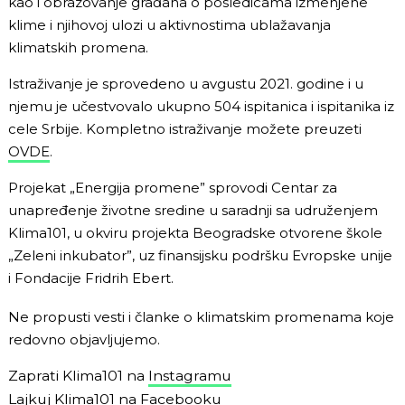
kao i obrazovanje građana o posledicama izmenjene
klime i njihovoj ulozi u aktivnostima ublažavanja
klimatskih promena.
Istraživanje je sprovedeno u avgustu 2021. godine i u
njemu je učestvovalo ukupno 504 ispitanica i ispitanika iz
cele Srbije. Kompletno istraživanje možete preuzeti
OVDE
.
Projekat „Energija promene” sprovodi Centar za
unapređenje životne sredine u saradnji sa udruženjem
Klima101, u okviru projekta Beogradske otvorene škole
„Zeleni inkubator”, uz finansijsku podršku Evropske unije
i Fondacije Fridrih Ebert.
Ne propusti vesti i članke o klimatskim promenama koje
redovno objavljujemo.
Zaprati Klima101 na
Instagramu
Lajkuj Klima101 na
Facebooku