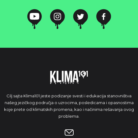
Cilj sajta Klima101 jeste podizanje svesti i edukacija stanovništva
našeg jezičkog područja o uzrocima, posledicama i opasnostima
koje prete od klimatskih promena, kao i načinima rešavanja ovog
problema.