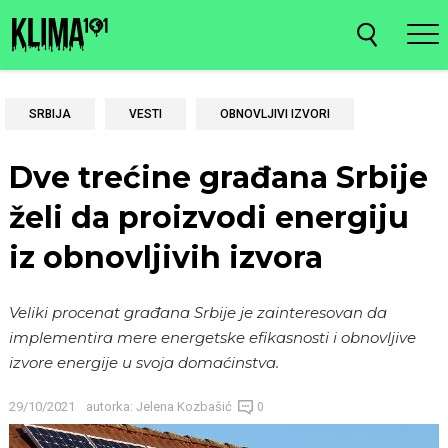
SRBIJA
VESTI
OBNOVLJIVI IZVORI
Dve trećine građana Srbije
želi da proizvodi energiju
iz obnovljivih izvora
Veliki procenat građana Srbije je zainteresovan da
implementira mere energetske efikasnosti i obnovljive
izvore energije u svoja domaćinstva.
29/10/2021
autorka:
Jelena Kozbašić
0