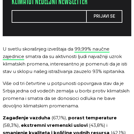
KLIMA101 NEDELJNI NEWSLETTER
PRIJAVI SE
U svetlu skorašnjeg izveštaja da
99,99% naučne
zajednice
smatra da su aktivnosti ljudi najvažniji uzrok
klimatskih promena, interesantno je pomenuti da je isti
stav u sklopu našeg istraživanja zauzelo 93% ispitanika.
Više od tri četvrtine u potpunosti opovrgava stav da je
Srbija jedna od vodećih zemalja u borbi protiv klimatskih
promena i smatra da se donosioci odluka ne bave
dovoljno klimatskim promenama.
Zagađenje vazduha
(67,1%),
porast temperature
(58,3%),
ekstremni vremenski uslovi
(43,8%) i
smanjenje kvaliteta i količine vodnih resursa
(42,1%)