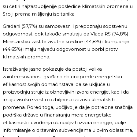
su četiri najzastupljenije posledice klimatskih promena u
Srbiji prema mišljenju ispitanika.
Građani (57,7%) su samosvesni i prepoznaju sopstvenu
odgovornost, dok takođe smatraju da Vlada RS (74,8%),
Ministarstvo zaštite životne sredine (44,8%) i kompanije
(44,65%) imaju najveću odgovornost u borbi protvi
klimatskih promena.
Istraživanje jasno pokazuje da postoji velika
zainteresovanost građana da unaprede energetsku
efikasnost svojih domaćinstava, da se uključe u
proizvodnju struje iz obnovljivih izvora energije, kao i da
imaju visoku svest o ozbiljnosti izazova klimatskih
promena. Pored toga, uočljivo je da je potrebna snažnija
podrška države u finansiranju mera energetske
efikasnosti i uvođenja obnovljivih izvora energije, bolje
informisanje o državnim subvencijama u ovim oblastima,