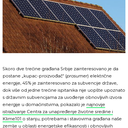
Skoro dve trećine građana Srbije zainteresovano je da
postane „kupac-proizvođač“ (
prosumer
) električne
energije, 45% je zainteresovano za subvencije države,
dok više od jedne trećine ispitanika nije uopšte upoznato
s državnim subvencijama za uvođenje obnovljivih izvora
energije u domaćinstvima, pokazalo je
najnovije
istraživanje Centra za unapređenje životne sredine i
Klime101
o stanju, potrebama i stavovima građana naše
zemlje u oblasti energetske efikasnosti i obnovljivih