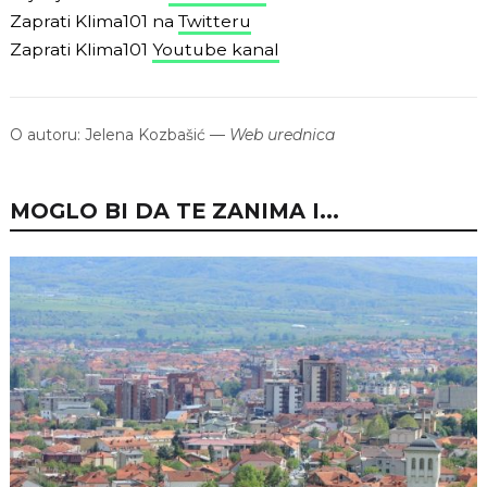
Zaprati Klima101 na
Twitteru
Zaprati Klima101
Youtube kanal
O autoru:
Jelena Kozbašić
—
Web urednica
MOGLO BI DA TE ZANIMA I...