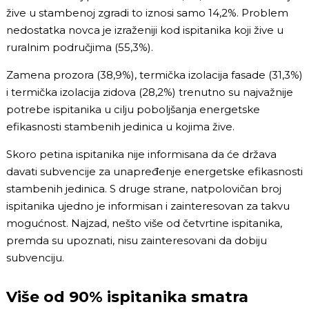
žive u stambenoj zgradi to iznosi samo 14,2%. Problem
nedostatka novca je izraženiji kod ispitanika koji žive u
ruralnim područjima (55,3%).
Zamena prozora (38,9%), termička izolacija fasade (31,3%)
i termička izolacija zidova (28,2%) trenutno su najvažnije
potrebe ispitanika u cilju poboljšanja energetske
efikasnosti stambenih jedinica u kojima žive.
Skoro petina ispitanika nije informisana da će država
davati subvencije za unapređenje energetske efikasnosti
stambenih jedinica. S druge strane, natpolovičan broj
ispitanika ujedno je informisan i zainteresovan za takvu
mogućnost. Najzad, nešto više od četvrtine ispitanika,
premda su upoznati, nisu zainteresovani da dobiju
subvenciju.
Više od 90% ispitanika smatra