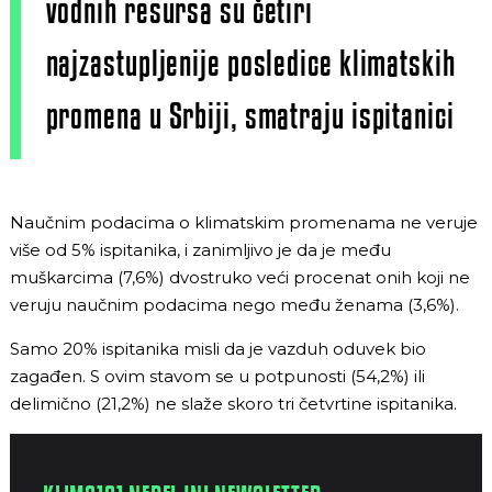
vodnih resursa su četiri
najzastupljenije posledice klimatskih
promena u Srbiji, smatraju ispitanici
Naučnim podacima o klimatskim promenama ne veruje
više od 5% ispitanika, i zanimljivo je da je među
muškarcima (7,6%) dvostruko veći procenat onih koji ne
veruju naučnim podacima nego među ženama (3,6%).
Samo 20% ispitanika misli da je vazduh oduvek bio
zagađen. S ovim stavom se u potpunosti (54,2%) ili
delimično (21,2%) ne slaže skoro tri četvrtine ispitanika.