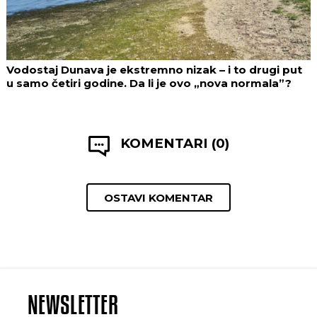
Vodostaj Dunava je ekstremno nizak – i to drugi put
u samo četiri godine. Da li je ovo „nova normala”?
KOMENTARI (0)
OSTAVI KOMENTAR
NEWSLETTER