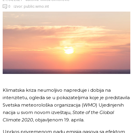
izvor: public.wmo.int
0
Klimatska kriza neumoljivo napreduje i dobija na
intenzitetu, ogleda se u pokazateljima koje je predstavila
Svetska meteorološka organizacija (
WMO
) Ujedinjenih
nacija u svom novom izveštaju,
State of the Global
Climate 2020
, objavljenom 19. aprila.
Uprkos privremenom padu emisija gasova sa efektom