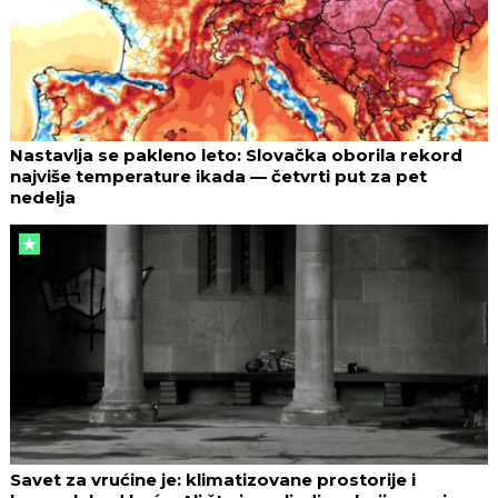
Nastavlja se pakleno leto: Slovačka oborila rekord
najviše temperature ikada — četvrti put za pet
nedelja
Savet za vrućine je: klimatizovane prostorije i