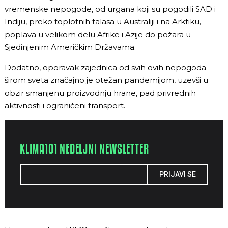
vremenske nepogode, od urgana koji su pogodili SAD i
Indiju, preko toplotnih talasa u Australiji i na Arktiku,
poplava u velikom delu Afrike i Azije do požara u
Sjedinjenim Američkim Državama.
Dodatno, oporavak zajednica od svih ovih nepogoda
širom sveta značajno je otežan pandemijom, uzevši u
obzir smanjenu proizvodnju hrane, pad privrednih
aktivnosti i ograničeni transport.
KLIMA101 NEDELJNI NEWSLETTER
PRIJAVI SE