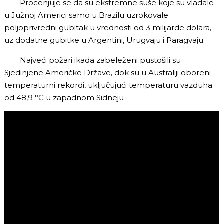
· Procenjuje se da su ekstremne suše koje su vladale
u Južnoj Americi samo u Brazilu uzrokovale
poljoprivredni gubitak u vrednosti od 3 milijarde dolara,
uz dodatne gubitke u Argentini, Urugvaju i Paragvaju
· Najveći požari ikada zabeleženi pustošili su
Sjedinjene Američke Države, dok su u Australiji oboreni
temperaturni rekordi, uključujući temperaturu vazduha
od 48,9 °C u zapadnom Sidneju