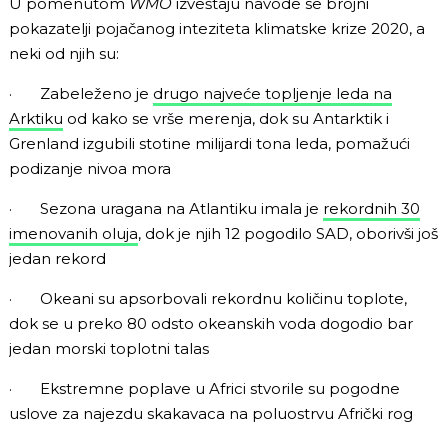
U pomenutom
WMO
izveštaju navode se brojni
pokazatelji pojačanog inteziteta klimatske krize 2020, a
neki od njih su:
· Zabeleženo je
drugo najveće topljenje leda na
Arktiku
od kako se vrše merenja, dok su Antarktik i
Grenland izgubili stotine milijardi tona leda, pomažući
podizanje nivoa mora
· Sezona uragana na Atlantiku imala je
rekordnih 30
imenovanih oluja
, dok je njih 12 pogodilo SAD, oborivši još
jedan rekord
· Okeani su apsorbovali rekordnu količinu toplote,
dok se u preko 80 odsto okeanskih voda dogodio bar
jedan morski toplotni talas
· Ekstremne poplave u Africi stvorile su pogodne
uslove za najezdu skakavaca na poluostrvu Afrički rog