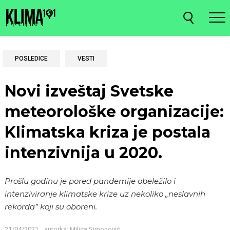
POSLEDICE
VESTI
Novi izveštaj Svetske
meteorološke organizacije:
Klimatska kriza je postala
intenzivnija u 2020.
Prošlu godinu je pored pandemije obeležilo i
intenziviranje klimatske krize uz nekoliko „neslavnih
rekorda” koji su oboreni.
21/04/2021
autorka:
Milica Simonović