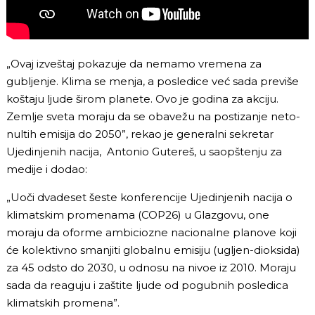
„Ovaj izveštaj pokazuje da nemamo vremena za
gubljenje. Klima se menja, a posledice već sada previše
koštaju ljude širom planete. Ovo je godina za akciju.
Zemlje sveta moraju da se obavežu na postizanje neto-
nultih emisija do 2050”, rekao je generalni sekretar
Ujedinjenih nacija, Antonio Gutereš, u saopštenju za
medije i dodao:
„Uoči dvadeset šeste konferencije Ujedinjenih nacija o
klimatskim promenama (COP26) u Glazgovu, one
moraju da oforme ambiciozne nacionalne planove koji
će kolektivno smanjiti globalnu emisiju (ugljen-dioksida)
za 45 odsto do 2030, u odnosu na nivoe iz 2010. Moraju
sada da reaguju i zaštite ljude od pogubnih posledica
klimatskih promena”.