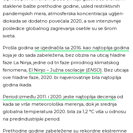
staklene bašte prethodne godine, usled restriktivnih
pandemijskih mera, atmosferska koncentracija ugljen-
dioksida se dodatno povećala 2020, a sve intenzivnije
posledice globalnog zagrevanja osetile su se širom
sveta.
Prošla godina
se izjednačila sa 2016. kao najtoplija godina
koja je do sada zabeležena, bez obzira na uticaj hladne
faze La Ninja, jedne od tri faze prirodnog klimatskog
fenomena,
El Ninjo – Južna oscilacije (
ENSO
)
. Bez uticaja
ove hladne faze, 2020. bi najverovatnije bila najtoplija
godina ikada.
Period između 2011. i 2020. jeste najtoplija decenija
od
kada se vrše meteorološka merenja, dok je srednja
globalna temperatura 2020. bila za 1,2 °C viša u odnosu
na predindustrijski period.
Prethodne godine zabeležene su rekordne ekstremne