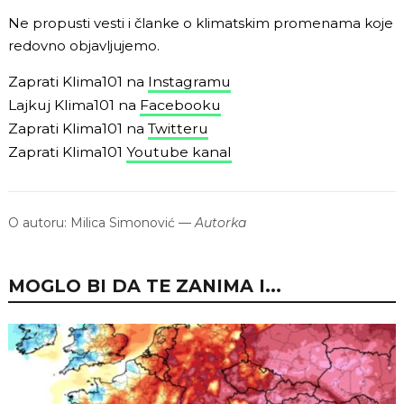
Ne propusti vesti i članke o klimatskim promenama koje
redovno objavljujemo.
Zaprati Klima101 na
Instagramu
Lajkuj Klima101 na
Facebooku
Zaprati Klima101 na
Twitteru
Zaprati Klima101
Youtube kanal
O autoru:
Milica Simonović
—
Autorka
MOGLO BI DA TE ZANIMA I...