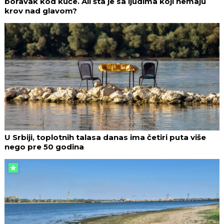
boravak kod kuće. Ali šta je sa ljudima koji nemaju
krov nad glavom?
U Srbiji, toplotnih talasa danas ima četiri puta više
nego pre 50 godina