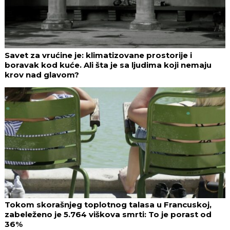
Savet za vrućine je: klimatizovane prostorije i
boravak kod kuće. Ali šta je sa ljudima koji nemaju
krov nad glavom?
Tokom skorašnjeg toplotnog talasa u Francuskoj,
zabeleženo je 5.764 viškova smrti: To je porast od
36%