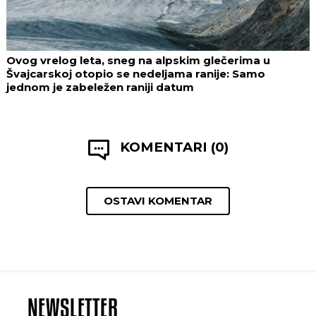
Ovog vrelog leta, sneg na alpskim glečerima u
Švajcarskoj otopio se nedeljama ranije: Samo
jednom je zabeležen raniji datum
KOMENTARI (0)
OSTAVI KOMENTAR
NEWSLETTER