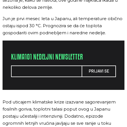
sezona je, kako se navodi, ove godine najkraća ikada u
nekoliko delova zemlje.
Jun je prvi mesec leta u Japanu, ali temperature obično
ostaju ispod 30 °C. Prognozira se da će toplota
gospodariti ovim podnebljem i naredne nedelje.
KLIMA101 NEDELJNI NEWSLETTER
PRIJAVI SE
Pod uticajem klimatske krize izazvane sagorevanjem
fosilnih goriva, toplotni talasi poput ovog u Japanu
postaju učestaliji i intenzivniji. Dodatno, epizode
ogromnih letnjih vrućina javljaju se sve ranije u toku