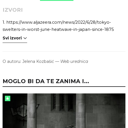
IZVORI
1.
https://www.aljazeera.com/news/2022/6/28/tokyo-
swelters-in-worst-june-heatwave-in-japan-since-1875
Svi izvori
O autoru:
Jelena Kozbašić
—
Web urednica
MOGLO BI DA TE ZANIMA I...