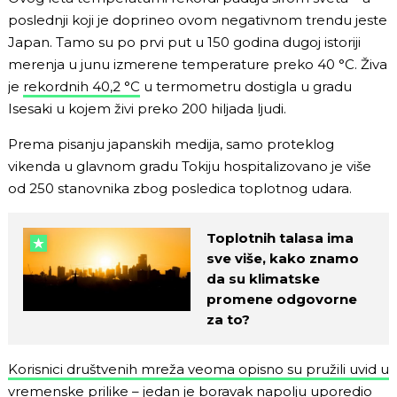
poslednji koji je doprineo ovom negativnom trendu jeste
Japan. Tamo su po prvi put u 150 godina dugoj istoriji
merenja u junu izmerene temperature preko 40 °C. Živa
je
rekordnih 40,2 °C
u termometru dostigla u gradu
Isesaki u kojem živi preko 200 hiljada ljudi.
Prema pisanju japanskih medija, samo proteklog
vikenda u glavnom gradu Tokiju hospitalizovano je više
od 250 stanovnika zbog posledica toplotnog udara.
Toplotnih talasa ima
sve više, kako znamo
da su klimatske
promene odgovorne
za to?
Korisnici društvenih mreža veoma opisno su pružili uvid u
vremenske prilike
– jedan je boravak napolju uporedio