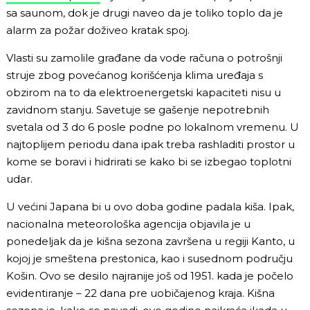
sa saunom, dok je drugi naveo da je toliko toplo da je
alarm za požar doživeo kratak spoj.
Vlasti su zamolile građane da vode računa o potrošnji
struje zbog povećanog korišćenja klima uređaja s
obzirom na to da elektroenergetski kapaciteti nisu u
zavidnom stanju. Savetuje se gašenje nepotrebnih
svetala od 3 do 6 posle podne po lokalnom vremenu. U
najtoplijem periodu dana ipak treba rashladiti prostor u
kome se boravi i hidrirati se kako bi se izbegao toplotni
udar.
U većini Japana bi u ovo doba godine padala kiša. Ipak,
nacionalna meteorološka agencija objavila je u
ponedeljak da je kišna sezona završena u regiji Kanto, u
kojoj je smeštena prestonica, kao i susednom području
Košin. Ovo se desilo najranije još od 1951. kada je počelo
evidentiranje – 22 dana pre uobičajenog kraja. Kišna