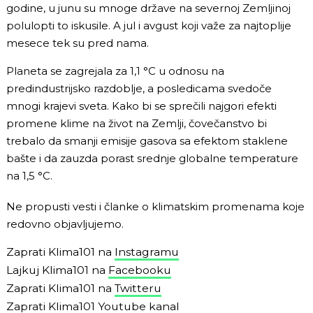
godine, u junu su mnoge države na severnoj Zemljinoj
polulopti to iskusile. A jul i avgust koji važe za najtoplije
mesece tek su pred nama.
Planeta se zagrejala za 1,1 °C u odnosu na
predindustrijsko razdoblje, a posledicama svedoče
mnogi krajevi sveta. Kako bi se sprečili najgori efekti
promene klime na život na Zemlji, čovečanstvo bi
trebalo da smanji emisije gasova sa efektom staklene
bašte i da zauzda porast srednje globalne temperature
na 1,5 °C.
Ne propusti vesti i članke o klimatskim promenama koje
redovno objavljujemo.
Zaprati Klima101 na
Instagramu
Lajkuj Klima101 na
Facebooku
Zaprati Klima101 na
Twitteru
Zaprati Klima101
Youtube kanal