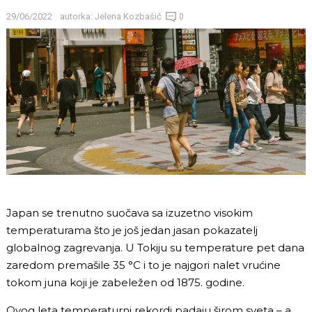
29/06/2022
autorka:
Jelena Kozbašić
0
Japan se trenutno suočava sa izuzetno visokim
temperaturama što je još jedan jasan pokazatelj
globalnog zagrevanja. U Tokiju su temperature pet dana
zaredom premašile 35 °C i to je najgori nalet vrućine
tokom juna koji je zabeležen od 1875. godine.
Ovog leta temperaturni rekordi padaju širom sveta – a