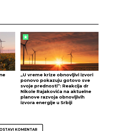
ane
„U vreme krize obnovljivi izvori
ponovo pokazuju gotovo sve
svoje prednosti”: Reakcija dr
Nikole Rajakovića na aktuelne
planove razvoja obnovljivih
izvora energije u Srbiji
OSTAVI KOMENTAR