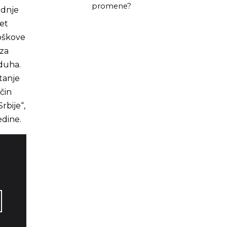
promene?
odnje
pet
roškove
 za
zduha.
tanje
ačin
rbije“,
edine.