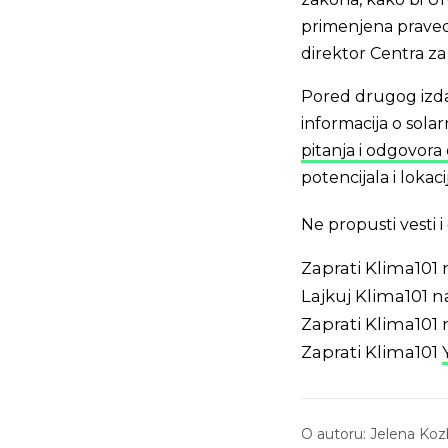
primenjena praved
direktor Centra za
Pored drugog izdan
informacija o sola
pitanja i odgovora 
potencijala i lokac
Ne propusti vesti
Zaprati Klima101
Lajkuj Klima101 
Zaprati Klima101
Zaprati Klima101
O autoru:
Jelena Koz