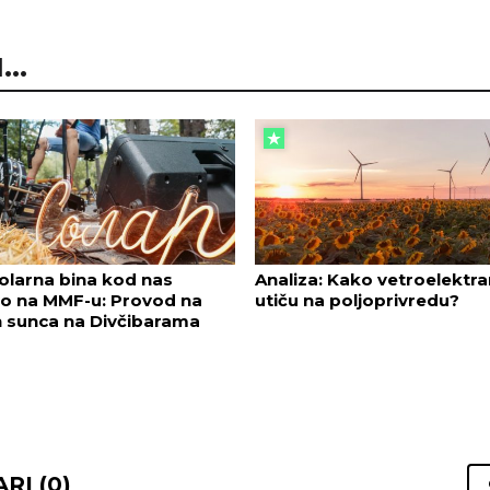
..
olarna bina kod nas
Analiza: Kako vetroelektr
o na MMF-u: Provod na
utiču na poljoprivredu?
 sunca na Divčibarama
RI (0)