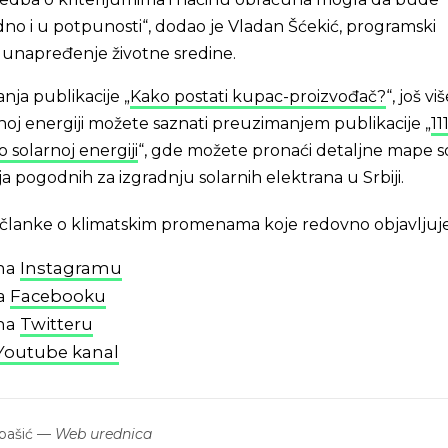
no i u potpunosti“, dodao je Vladan Šćekić, programski
 unapređenje životne sredine.
ja publikacije „
Kako postati kupac-proizvođač?
“, još vi
rnoj energiji možete saznati preuzimanjem publikacije „
11
o solarnoj energiji
“, gde možete pronaći detaljne mape s
ija pogodnih za izgradnju solarnih elektrana u Srbiji.
 i članke o klimatskim promenama koje redovno objavljuj
 na
Instagramu
na
Facebooku
 na
Twitteru
Youtube kanal
bašić
—
Web urednica