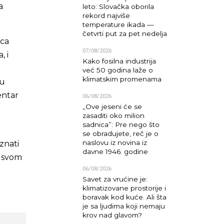
a
leto: Slovačka oborila
rekord najviše
temperature ikada —
četvrti put za pet nedelja
ica
07/08/2026
, i
Kako fosilna industrija
već 50 godina laže o
klimatskim promenama
ju
entar
06/08/2026
„Ove jeseni će se
zasaditi oko milion
sadnica”: Pre nego što
se obradujete, reč je o
naslovu iz novina iz
znati
davne 1946. godine
a svom
06/08/2026
Savet za vrućine je:
klimatizovane prostorije i
boravak kod kuće. Ali šta
je sa ljudima koji nemaju
krov nad glavom?