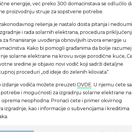
ične energije, već preko 300 domaćinstava se odlučilo d
e proizvodnju struje za sopstvene potrebe.
konodavnog rešenja je nastalo dosta pitanja i nedoum
zgradnje i rada solarnih elektrana, procedura priključenja
a za finansiranje uvođenja obnovljivih izvora energije u
omaćinstva. Kako bi pomogli građanima da bolje razume
nje solarne elektrane na krovu svoje porodične kuće, C
otne sredine je objavio novi vodič koji sadrži detaljne
kupnoj proceduri „od ideje do zelenih kilovata“.
 izdanje vodiča možete preuzeti
OVDE
. U njemu ćete sa
 potrebe i mogućnosti za izgradnju solarne elektrane n
je oprema neophodna. Pronaći ćete i primer okvirnog
 izgradnje, kao i informacije o subvencijama i kreditima
aka.