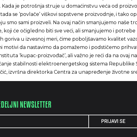
e’. Kada je potrošnja struje u domaćinstvu veća od proizv
tada se ‘povlače’ viškovi sopstvene proizvodnje, i tako o
oju smo sami proizveli. Na ovaj način smanjujemo naše t
, koji će očigledno biti sve veći, ali smanjujemo i potrebe
nih goriva u izvesnoj meri, čime poboljšavamo kvalitet va
ni motivi da nastavimo da pomažemo i podstičemo prihva
instituta ‘kupac-proizvođač’, ali važno je reći da na ovaj n
anje stabilnosti elektroenergetskog sistema Republike S
ovčić, izvršna direktorka Centra za unapređenje životne sr
EDELJNI NEWSLETTER
PRIJAVI SE