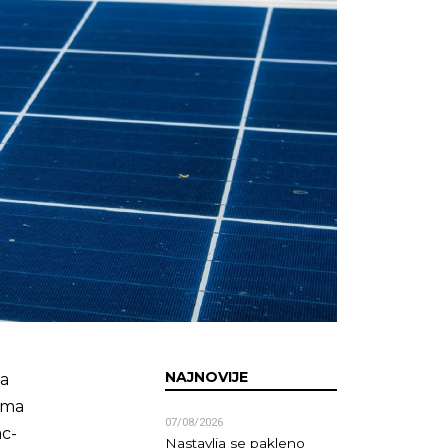
NAJNOVIJE
sa
ima
07/08/2026
ac-
Nastavlja se pakleno