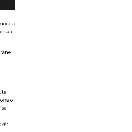
moraju
konska
trane
uta
kona o
 sa
ovih