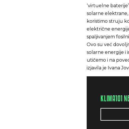
‘virtuelne baterij
solarne elektrane, 
koristimo struju k
električne energije
spaljivanjem fosil
Ovo su već dovolj
solarne energije i 
utičemo i na poveć
izjavila je Ivana J
KLIMA101 N