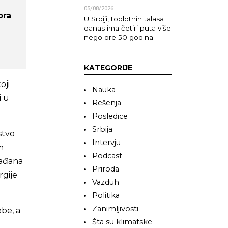
05/08/2026
ora
U Srbiji, toplotnih talasa
danas ima četiri puta više
nego pre 50 godina
KATEGORIJE
oji
Nauka
i u
Rešenja
Posledice
Srbija
stvo
Intervju
m
Podcast
rađana
Priroda
rgije
Vazduh
Politika
Zanimljivosti
be, a
Šta su klimatske