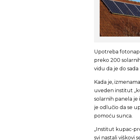
Upotreba fotonapon
preko 200 solarni
vidu da je do sada 
Kada je, izmenam
uveden institut „
solarnih panela je 
je odlučio da se 
pomoću sunca.
„Institut kupac-pr
svi nastali viškovi