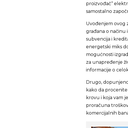
proizvođač“ elektr
samostalno započn
Uvođenjem ovog za
građana o načinu i
subvencija i kredit
energetski miks d
mogućnosti izgrad
za unapređenje živ
informacije o celo
Drugo, dopunjeno
kako da procenite
krovu i koja vam 
proračuna troškova
komercijalnih ban