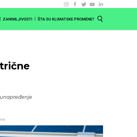
ZANIMLJIVOSTI
ŠTA SU KLIMATSKE PROMENE?
trične
a unapređenje
ine