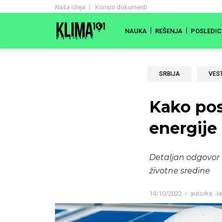
Naša ideja
Korisni dokumenti
NAUKA
REŠENJA
POSLEDIC
SRBIJA
VEST
Kako pos
energije 
Detaljan odgovor 
životne sredine
14/10/2022
autorka:
Je