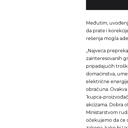
Međutim, uvođenj
da prate i korekci
rešenja mogla ade
„Najveća prepreka
zainteresovanih gr
pripadajućih troš
domaćinstva, umes
električne energij
obračuna. Ovakva s
‘kupca-proizvođač
akcizama. Dobra ok
Ministarstvom ruda
očekujemo da će d
zakona, kako bi U