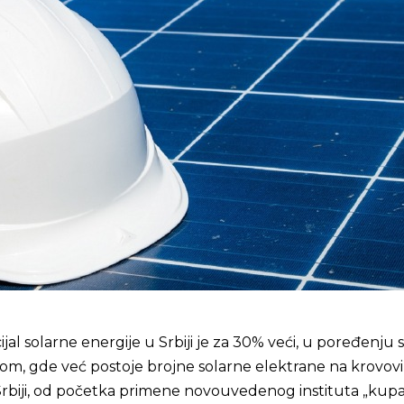
jal solarne energije u Srbiji je za 30% veći, u poređenju 
m, gde već postoje brojne solarne elektrane na krovov
Srbiji, od početka primene novouvedenog instituta „kup