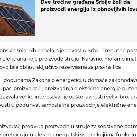
Dve trećine građana Srbije želi da
proizvodi energiju iz obnovljivih izv
skih solarnih panela nije novost u Srbiji. Trenutno post
h elektrana koje proizvode struju. Naravno, moramo imat
ovo bila oblast isključivo rezervisana za pravna lica.
a i dopunama Zakona o energetici, u domaće zakonodav
kupac-proizvođač“, proizvodnja električne energije pute
izazvala veliko interesovanje opšte javnosti i veliki broj g
upusti u poduhvat samostalne proizvodnje električne ene
oizvođač predviđa proizvodnju struje za sopstvene potre
 se prebacuju u elektroenergetski sistem koji ima funkciju