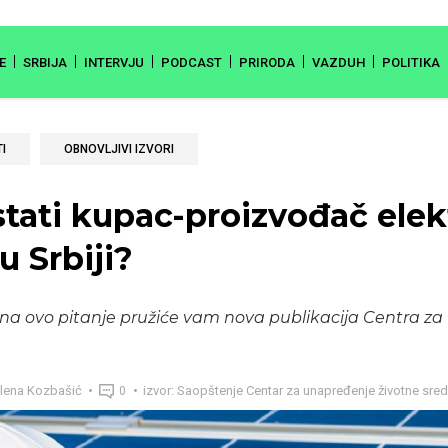
E
SRBIJA
INTERVJU
PODCAST
PRIRODA
VAZDUH
POLITIKA
I
OBNOVLJIVI IZVORI
tati kupac-proizvođač elek
u Srbiji?
na ovo pitanje pružiće vam nova publikacija Centra z
lena Kozbašić
izvor: Saopštenje Centar za unapređenje životne sred
0