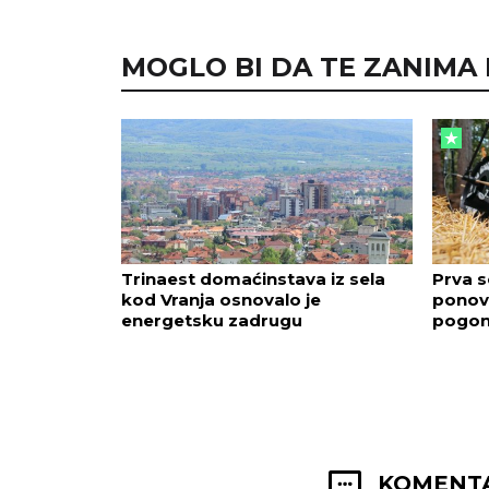
MOGLO BI DA TE ZANIMA I.
Trinaest domaćinstava iz sela
Prva s
kod Vranja osnovalo je
ponov
energetsku zadrugu
pogon
KOMENTA