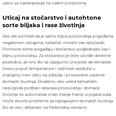
uslovi za nastanjivanje na našim prostorima.
Uticaj na stočarstvo i autohtone
sorte biljaka i rase životinja
Ako ste pomislili da je samo biljna proizvodnja pogođena
negativnim uticajima, nažalost, moram vas razočarati.
Promene klime pogađaju i stočarstvo podjednako kao i
biljnu proizvodnju. Za stočarstvo je teže utvrditi direktne
posledice, ali ono što se zasigurno zna jeste da klimatski
činioci poput temperature i vlažnosti vazduha u
značajnoj meri utiču na zdravlje i proizvodne osobine
domaćih životinja. Dodatno, ako usled klimatskih
nepogoda podbaci ratarska proizvodnja i domaće
životinje će automatski imati manje hrane, a pojava suša
može stvoriti probleme sa napajanjem domaćih životinja
što se već i dešavalo na Pešterskoj visoravni.