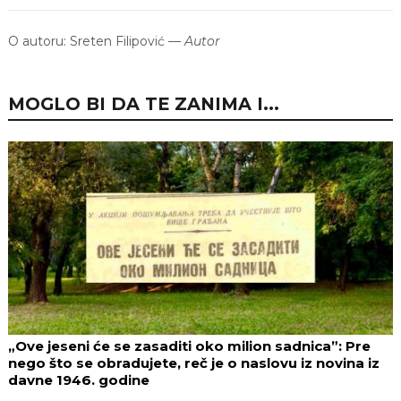
O autoru:
Sreten Filipović
—
Autor
MOGLO BI DA TE ZANIMA I...
„Ove jeseni će se zasaditi oko milion sadnica”: Pre
nego što se obradujete, reč je o naslovu iz novina iz
davne 1946. godine