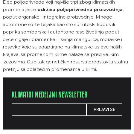
Deo poljoprivrede koji najviše trpi zbog klimatskih
promena jeste
održiva poljoprivredna proizvodnja
,
poput organske i integralne proizvodnje. Mnoge
autohtone sorte biljaka kao što su futoški kupus ili
paprika somborska i autohtone rase životinja poput
ovce cigaje i pramenke ili svinja mangulica, moravke i
resavke koje su adaptirane na klimatske uslove naših
krajeva, sa promenom klime nalaze se pred velikim
izazovima. Gubitak genetičkih resursa predstavlja stalnu
pretnju sa dolazećim promenama u klimi.
KLIMA101 NEDELJNI NEWSLETTER
PRIJAVI SE