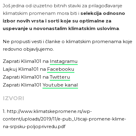
Još jedna od izuzetno bitnih stavki za prilagođavanje
klimatskim promenam mora biti i
selekcija odnosno
izbor novih vrsta i sorti koje su optimalne za
uspevanje u novonastalim klimatskim uslovima
.
Ne propusti vesti i članke o klimatskim promenama koje
redovno objavljujemo.
Zaprati Klima101 na
Instagramu
Lajkuj Klima101 na
Facebooku
Zaprati Klima101 na
Twitteru
Zaprati Klima101
Youtube kanal
IZVORI
1.
http://www.klimatskepromene.rs/wp-
content/uploads/2019/11/e-pub_Uticaji-promene-klime-
na-srpsku-poljoprivredu.pdf