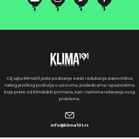
Cilj sajta Klima101 jeste podizanje svesti i edukacija stanovništva
našeg jezičkog područja o uzrocima, posledicama i opasnostima
koje prete od klimatskih promena, kao i načinima rešavanja ovog
problema.
info@klima101.rs