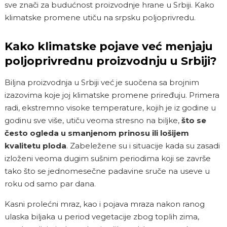
sve znači za budućnost proizvodnje hrane u Srbiji. Kako
klimatske promene utiču na srpsku poljoprivredu.
Kako klimatske pojave već menjaju
poljoprivrednu proizvodnju u Srbiji?
Biljna proizvodnja u Srbiji već je suočena sa brojnim
izazovima koje joj klimatske promene priređuju. Primera
radi, ekstremno visoke temperature, kojih je iz godine u
godinu sve više, utiču veoma stresno na biljke,
što se
često ogleda u smanjenom prinosu ili lošijem
kvalitetu ploda
. Zabeležene su i situacije kada su zasadi
izloženi veoma dugim sušnim periodima koji se završe
tako što se jednomesečne padavine sruče na useve u
roku od samo par dana.
Kasni prolećni mraz, kao i
pojava mraza nakon ranog
ulaska biljaka u period vegetacije zbog toplih zima,