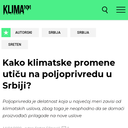
AUTORSKI
SRBIJA
SRBIJA
SRETEN
Kako klimatske promene
utiču na poljoprivredu u
Srbiji?
Poljoprivreda je delatnost koja u najvećoj meri zavisi od
klimatskih uslova, zbog toga je neophodno da se domaći
proizvođači prilagode na nove uslove