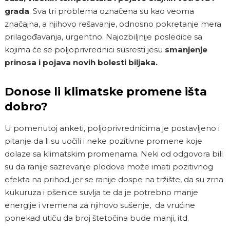
grada
. Sva tri problema označena su kao veoma
značajna, a njihovo rešavanje, odnosno pokretanje mera
prilagođavanja, urgentno. Najozbiljnije posledice sa
kojima će se poljoprivrednici susresti jesu
smanjenje
prinosa i pojava novih bolesti biljaka.
Donose li klimatske promene išta
dobro?
U pomenutoj anketi, poljoprivrednicima je postavljeno i
pitanje da li su uočili i neke pozitivne promene koje
dolaze sa klimatskim promenama. Neki od odgovora bili
su da ranije sazrevanje plodova može imati pozitivnog
efekta na prihod, jer se ranije dospe na tržište, da su zrna
kukuruza i pšenice suvlja te da je potrebno manje
energije i vremena za njihovo sušenje, da vrućine
ponekad utiču da broj štetočina bude manji, itd.