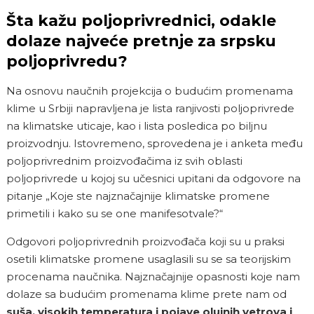
Šta kažu poljoprivrednici, odakle
dolaze najveće pretnje za srpsku
poljoprivredu?
Na osnovu naučnih projekcija o
budućim promenama
klime
u Srbiji napravljena je lista ranjivosti poljoprivrede
na klimatske uticaje, kao i lista posledica po biljnu
proizvodnju. Istovremeno, sprovedena je i anketa među
poljoprivrednim proizvođačima iz svih oblasti
poljoprivrede u kojoj su učesnici upitani da odgovore na
pitanje „Koje ste najznačajnije klimatske promene
primetili i kako su se one manifesotvale?“
Odgovori poljoprivrednih proizvođača koji su u praksi
osetili klimatske promene usaglasili su se sa teorijskim
procenama naučnika. Najznačajnije opasnosti koje nam
dolaze sa budućim promenama klime prete nam od
suša, visokih temperatura i pojave olujnih vetrova i