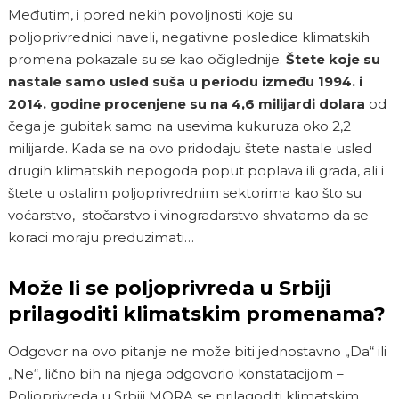
Međutim, i pored nekih povoljnosti koje su
poljoprivrednici naveli, negativne posledice klimatskih
promena pokazale su se kao očiglednije.
Štete koje su
nastale samo usled suša u periodu između 1994. i
2014. godine procenjene su na 4,6 milijardi dolara
od
čega je gubitak samo na usevima kukuruza oko 2,2
milijarde. Kada se na ovo pridodaju štete nastale usled
drugih klimatskih nepogoda poput poplava ili grada, ali i
štete u ostalim poljoprivrednim sektorima kao što su
voćarstvo, stočarstvo i vinogradarstvo shvatamo da se
koraci moraju preduzimati…
Može li se poljoprivreda u Srbiji
prilagoditi klimatskim promenama?
Odgovor na ovo pitanje ne može biti jednostavno „Da“ ili
„Ne“, lično bih na njega odgovorio konstatacijom –
Poljoprivreda u Srbiji MORA se prilagoditi klimatskim