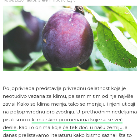
14/04/2020
autor:
Sreten Filipović
0
Poljoprivreda predstavlja privrednu delatnost koja je
neotuđivo vezana za klimu, pa samim tim od nje najviše i
zavisi. Kako se klima menja, tako se menjaju i njeni uticaji
na poljoprivrednu proizvodnju. U prethodnim nedeljama
pisali smo o
klimatskim promenama koje su se već
desile
, kao i o onima koje
će tek doći u našu zemlju
, a
danas prelistavamo literaturu kako bismo saznali šta to