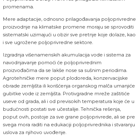
promenama.
Mere adaptacije, odnosno prilagođavanja poljoprivredne
proizvodnje na klimatske promene moraju se sprovoditi
sistematski uzimajući u obzir sve pretnje koje dolaze, kao
i sve ugrožene poljoprivredne sektore.
Izgradnja višenamenskih akumulacija vode i sistema za
navodnjavanje pomoći će poljoprivrednim
proizvođačima da se lakše nose sa sušnim periodima.
Agrotehničke mere poput plodoreda, konzervacijske
obrade zemljišta ili korišćenja organskog malča umanjiće
gubitke vode iz zemljišta. Protivgradne mreže zaštitiće
useve od grada, ali i od previsokih temperatura koje će u
budućnosti postati sve učestalije. Tehnička rešenja,
poput ovih, postoje za sve grane poljoprivrede, ali se pre
svega mora raditi na edukaciji poljoprivrednika i stvaranju
uslova za njihovo uvođenje.