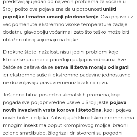
predstavljaju jedan od najvećih problema za voćare u
Srbiji pošto
ova pojava zna da u potpunosti
uništi
pupoljke i znatno umanji plodonošenje
. Ova pojava uz
već pomenute ekstremno visoke temperature zadaje
dodatnu glavobolju voćarima i zato što teško može biti
ublažen uticaj koji imaju na biljke.
Direktne štete, nažalost, nisu i jedini problemi koje
klimatske promene priređuju poljoprivrednicima. Sve
češće se dešava da se
setva ili žetva moraju odlagati
jer ekstremne suše ili ekstremne padavine jednostavno
ne dozvoljavaju pravovremeni izlazak na njivu.
Još jedna bitna posledica klimatskih promena, koja
pogađa sve poljoprivredne useve u Srbiji jeste
pojava
novih invazivnih vrsta korova i štetočina
, kao i pojava
novih bolesti biljaka. Zahvaljujući klimatskim promenama
mnogim insektima poput krompirovog moljca, braon i
zelene smrdibube, žilogriza i dr. stvoreni su pogodni