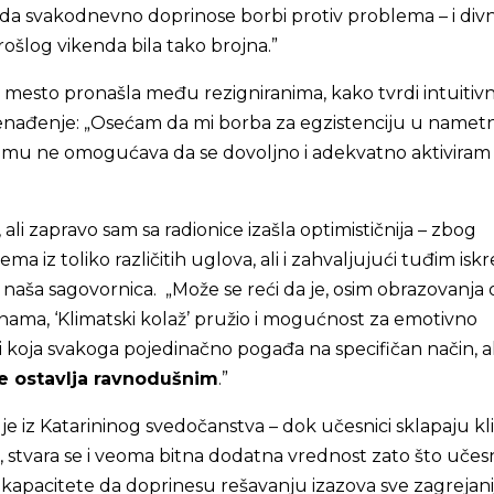
 da svakodnevno doprinose borbi protiv problema – i divn
rošlog vikenda bila tako brojna.”
 mesto pronašla među rezigniranima, kako tvrdi intuitivn
nenađenje: „Osećam da mi borba za egzistenciju u name
mu ne omogućava da se dovoljno i adekvatno aktiviram
 ali zapravo sam sa radionice izašla optimističnija – zbog
a iz toliko različitih uglova, ali i zahvaljujući tuđim isk
 naša sagovornica. „Može se reći da je, osim obrazovanja 
ama, ‘Klimatski kolaž’ pružio i mogućnost za emotivno
zi koja svakoga pojedinačno pogađa na specifičan način, a
ne ostavlja ravnodušnim
.”
je iz Katarininog svedočanstva – dok učesnici sklapaju kl
u, stvara se i veoma bitna dodatna vrednost zato što učesn
 i kapacitete da doprinesu rešavanju izazova sve zagrejani