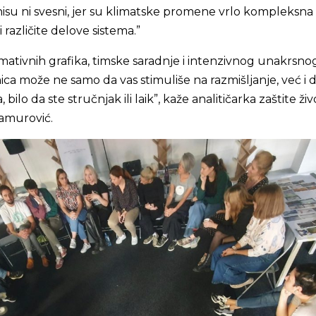
nisu ni svesni, jer su klimatske promene vrlo kompleksna
 različite delove sistema.”
mativnih grafika, timske saradnje i intenzivnog unakrsno
nica može ne samo da vas stimuliše na razmišljanje, već i 
ilo da ste stručnjak ili laik”, kaže analitičarka zaštite ži
Samurović.