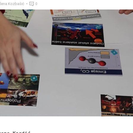
lena Kozbašić
0