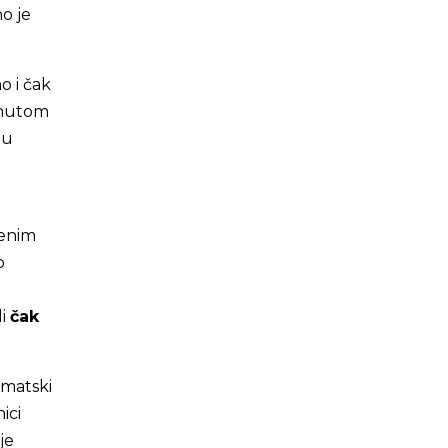
o je
o i čak
tnutom
 u
renim
o
li
čak
imatski
ici
je