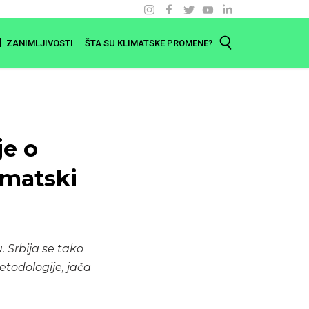
ZANIMLJIVOSTI
ŠTA SU KLIMATSKE PROMENE?
je o
imatski
 Srbija se tako
etodologije, jača