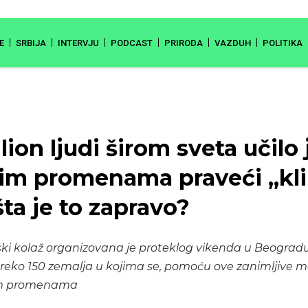
E
SRBIJA
INTERVJU
PODCAST
PRIRODA
VAZDUH
POLITIKA
ion ljudi širom sveta učilo 
im promenama praveći „kl
šta je to zapravo?
ki kolaž organizovana je proteklog vikenda u Beogradu.
d preko 150 zemalja u kojima se, pomoću ove zanimljive m
kim promenama