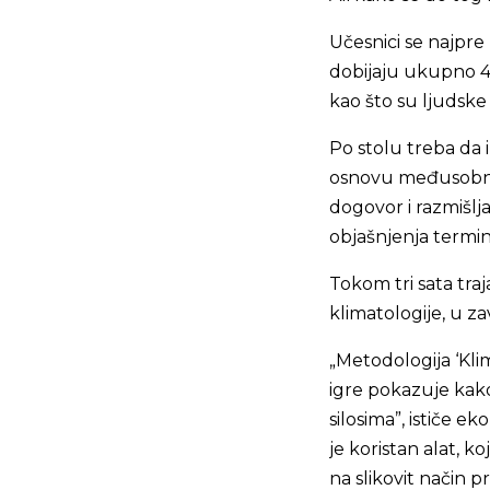
Učesnici se najpre
dobijaju ukupno 
kao što su ljudske 
Po stolu treba da 
osnovu međusobne 
dogovor i razmišlj
objašnjenja termi
Tokom tri sata traj
klimatologije, u z
„Metodologija ‘Klim
igre pokazuje kako
silosima”, ističe e
je koristan alat, k
na slikovit način 