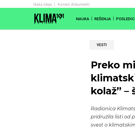
Naša ideja
Korisni dokumenti
NAUKA
REŠENJA
POSLEDIC
VESTI
Preko mil
klimatsk
kolaž” – 
Radionica Klimats
pridružila listi o
svest o klimats