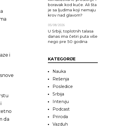
boravak kod kuće. Ali šta
je sa ljudima koji nemaju
ja
krov nad glavom?
ama
05/08/2026
U Srbiji, toplotnih talasa
danas ima četiri puta više
nego pre 50 godina
aze i
KATEGORIJE
Nauka
 osnove
Rešenja
Posledice
Srbija
rstu
Intervju
i
Podcast
uzetno
Priroda
im da
Vazduh