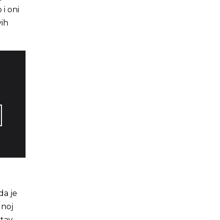
 i oni
vih
da je
dnoj
stav