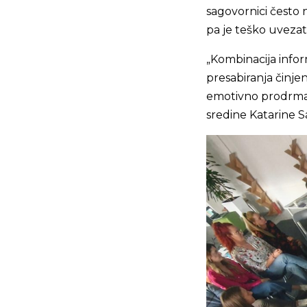
sagovornici često 
pa je teško uvezati
„Kombinacija infor
presabiranja činje
emotivno prodrma, b
sredine Katarine 