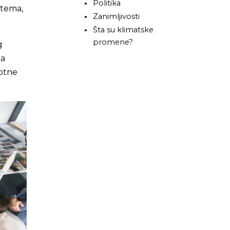
Politika
 tema,
Zanimljivosti
Šta su klimatske
promene?
g
da
votne