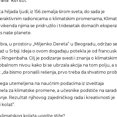
vana Kordić
sta hiljada ljudi, iz 156 zemalja širom sveta, do sada je
teraktivnim radionicama o klimatskim promenama, Klimat
 vikenda njima se pridružilo i tridesetak domaćih eksperat
as naše planete.
bra, u prostoru „Miljenko Dereta” u Beogradu, održao se
laž u Srbiji. Ideja o ovom događaju potekla je od francus
 Ringenbaha. Cilj je podizanje svesti i znanja o klimatski
alnom nivou kako bi se ubrzala akcija na tom polju, a 
 „da bismo pronašli rešenja, prvo treba da shvatimo pro
svega utemeljena na naučnim podacima iz izveštaja
la za klimatske promene, a učesnike podstiče na saradn
nje. Rezultat njihovog zajedničkog rada i kreativnosti je
 kolaž”.
 klimatskog kolaža uopšte stiže?