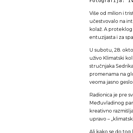
Fotografija: I
Više od milion i tri
učestvovalo na in
kolaž. A proteklog
entuzijasta i za sp
U subotu, 28. okto
uživo Klimatski ko
stručnjaka Sedrika
promenama na glob
veoma jasno geslo:
Radionica je pre 
Međuvladinog pane
kreativno razmišlja
upravo – „klimatski
Ali kako se do tog