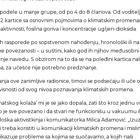
 podele u manje grupe, od po 4 do 8 članova. Od voditel
42 kartice sa osnovnim pojmovima o klimatskim promen
aktivnosti, fosilna goriva i koncentracije ugljen-dioksida.
ih rasporede po sopstvenom nahođenju, hronološki ili na
povezanosti – u suštini, kako god ih njihov međusobni
anje navedu. S obzirom na to da se na poleđini kartica nal
na, za učešće nije potrebno predznanje.
anja ove zanimljive radionice, timovi se podsećaju ili uče
avisnosti od svog nivoa poznavanja klimatskih promena.
atskog kolaža’ mi je se jako dopala, zati što kroz jednu v
 je sve povezano i da stvari ne funkcionišu u vakuumu il
kološka aktivistkinja i komunikatorka Milica Adamović. „Iz
oji treba koristiti u komunikaciji klimatskih promena i misl
prikazuje probleme sa kojima se suočavamo, a kojih naši