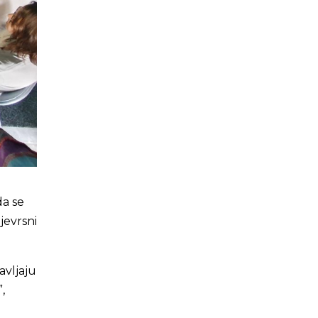
da se
jevrsni
avljaju
,