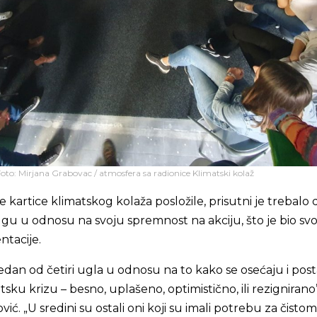
oto: Mirjana Grabovac / atmosfera sa radionice Klimatski kolaž
 kartice klimatskog kolaža posložile, prisutni je trebalo 
ugu u odnosu na svoju spremnost na akciju, što je bio svo
ntacije.
 jedan od četiri ugla u odnosu na to kako se osećaju i post
ku krizu – besno, uplašeno, optimistično, ili rezignirano”
ć. „U sredini su ostali oni koji su imali potrebu za čistom