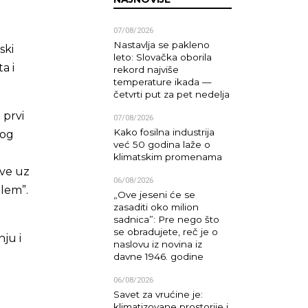
07/08/2026
Nastavlja se pakleno
ski
leto: Slovačka oborila
a i
rekord najviše
temperature ikada —
četvrti put za pet nedelja
 prvi
07/08/2026
Kako fosilna industrija
kog
već 50 godina laže o
m
klimatskim promenama
sve uz
06/08/2026
blem”.
„Ove jeseni će se
zasaditi oko milion
sadnica”: Pre nego što
se obradujete, reč je o
ju i
naslovu iz novina iz
davne 1946. godine
06/08/2026
Savet za vrućine je:
klimatizovane prostorije i