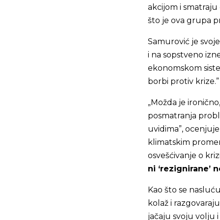
akcijom i smatraju
što je ova grupa p
Samurović je svoje
i na sopstveno iz
ekonomskom siste
borbi protiv krize.”
„Možda je ironično,
posmatranja problem
uvidima”, ocenjuje
klimatskim promen
osvešćivanje o kri
ni ‘rezignirane’ 
Kao što se nasluću
kolaž i razgovaraj
jačaju svoju volju