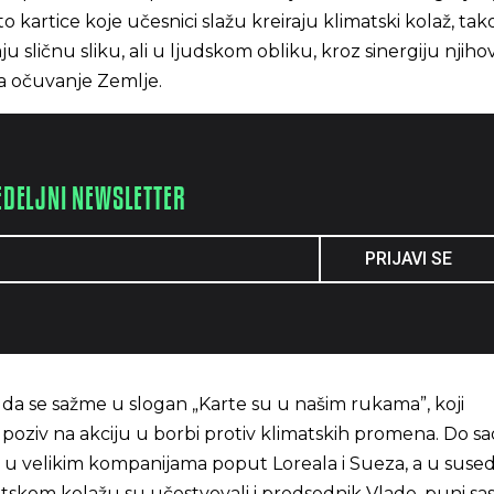
o kartice koje učesnici slažu kreiraju klimatski kolaž, tako
 sličnu sliku, ali u ljudskom obliku, kroz sinergiju njiho
za očuvanje Zemlje.
EDELJNI NEWSLETTER
PRIJAVI SE
da se sažme u slogan „Karte su u našim rukama”, koji
i poziv na akciju u borbi protiv klimatskih promena. Do sa
i u velikim kompanijama poput Loreala i Sueza, a u suse
tskom kolažu su učestvovali i predsednik Vlade, puni sa