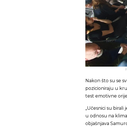
F
Nakon što su se sve
pozicioniraju u kr
test emotivne orije
„Učesnici su birali
u odnosu na klimats
objašnjava Samurovi