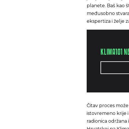
planete. Baš kao št
međusobno stvaraju
ekspertiza i želje 
KLIMA101 N
Čitav proces može 
istovremeno krije 
radionica održana 
Hrvatskoj na Klima