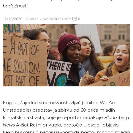
budućnosti.
12/10/2020
autorka:
Jovana Stanković
0
Knjiga „Zajedno smo nezaustavljivi“ (United We Are
Unstopable) predstavlja zbirku od 60 priča mladih
klimatskih aktivista, koje je reporter redakcije
Bloomberg
News
Akšat Rathi prikupio, pretočio u eseje i objavio
kako bi skrenuo pažnju javnosti da postoji mnogo mladih