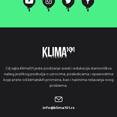
Cilj sajta Klima101 jeste podizanje svesti i edukacija stanovništva
našeg jezičkog područja o uzrocima, posledicama i opasnostima
koje prete od klimatskih promena, kao i načinima rešavanja ovog
problema.
info@klima101.rs