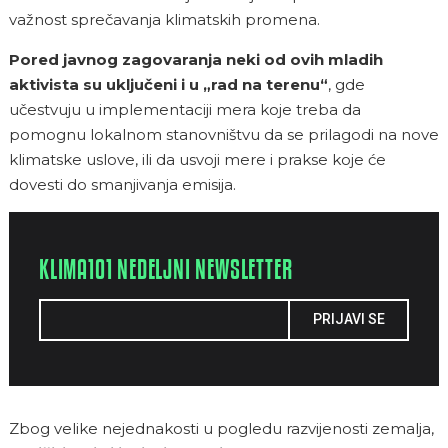
važnost sprečavanja klimatskih promena.
Pored javnog zagovaranja neki od ovih mladih
aktivista su uključeni i u „
rad na terenu“
, gde
učestvuju u implementaciji mera koje treba da
pomognu lokalnom stanovništvu da se prilagodi na nove
klimatske uslove, ili da usvoji mere i prakse koje će
dovesti do smanjivanja emisija.
KLIMA101 NEDELJNI NEWSLETTER
PRIJAVI SE
Zbog velike nejednakosti u pogledu razvijenosti zemalja,