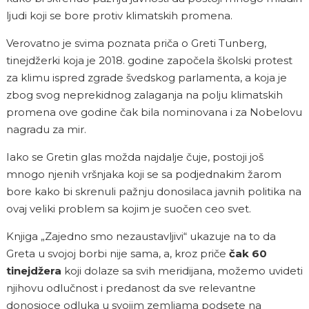
ljudi koji se bore protiv klimatskih promena.
Verovatno je svima poznata priča o Greti Tunberg,
tinejdžerki koja je 2018. godine započela školski protest
za klimu ispred zgrade švedskog parlamenta, a koja je
zbog svog neprekidnog zalaganja na polju klimatskih
promena ove godine čak bila nominovana i za Nobelovu
nagradu za mir.
Iako se Gretin glas možda najdalje čuje, postoji još
mnogo njenih vršnjaka koji se sa podjednakim žarom
bore kako bi skrenuli pažnju donosilaca javnih politika na
ovaj veliki problem sa kojim je suočen ceo svet.
Knjiga „Zajedno smo nezaustavljivi“ ukazuje na to da
Greta u svojoj borbi nije sama, a, kroz priče
čak 60
tinejdžera
koji dolaze sa svih meridijana, možemo uvideti
njihovu odlučnost i predanost da sve relevantne
donosioce odluka u svojim zemljama podsete na