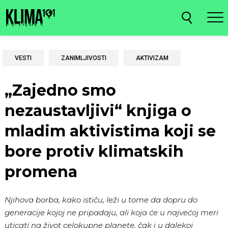
VESTI
ZANIMLJIVOSTI
AKTIVIZAM
„Zajedno smo
nezaustavljivi“ knjiga o
mladim aktivistima koji se
bore protiv klimatskih
promena
Njihova borba, kako ističu, leži u tome da dopru do
generacije kojoj ne pripadaju, ali koja će u najvećoj meri
uticati na život celokupne planete, čak i u dalekoj