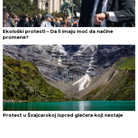
Ekološki protesti – Da li imaju moć da načine
promene?
Protest u Švajcarskoj ispred glečera koji nestaje