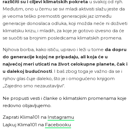
različiti su i ciljevi klimatskih pokreta
u svakoj od njih.
Međutim, ono u čemu se svi mladi aktivisti slažu jeste da
je veoma teško premostiti generacijski jaz između
generacije donosilaca odluka, koji možda neće ni doživeti
klimatsku krizu, i mladih, za koje je gotovo izvesno da će
se suočiti sa brojnim posledicama klimatskih promena.
Njihova borba, kako ističu, upravo i leži u tome
da dopru
do generacije kojoj ne pripadaju, ali koja će u
najvećoj meri uticati na život celokupne planete, čak i
u dalekoj budućnosti
. I baš zbog toga je važno da se i
njihov glas čuje daleko, što je i omogućeno knjigom
„Zajedno smo nezaustavljivi“.
Ne propusti vesti i članke o klimatskim promenama koje
redovno objavljujemo.
Zaprati Klima101 na
Instagramu
Lajkuj Klima101 na
Facebooku