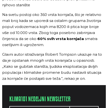
njihovo stanište
Na svetu postoji oko 360 vrsta kornjača, što je relativno
mali broj kada se uporedi sa ostalim grupama životinja
poput vodozemaca kojih ima 8200 ili ptica koje broje
više od 10.000 vrsta. Zbog toga posebno zabrinjava
činjenica da se oko
60% svih vrsta kornjača
smatra
osetljivim ili ugroženim.
Glavni autor istraživanja Robert Tompson ukazuje na to
da je opstanak mnogih vrsta koranjača u opasnosti.
„Kako se gubitak staništa, ljudska eksploatacija divljih
populacija i klimatske promene budu nastavili situacija
za kornjače će postajati sve teža.”, rekao je on.
KLIMA101 NEDELJNI NEWSLETTER