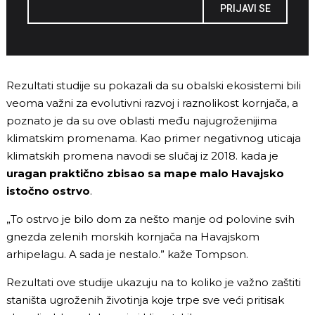
PRIJAVI SE
Rezultati studije su pokazali da su obalski ekosistemi bili
veoma važni za evolutivni razvoj i raznolikost kornjača, a
poznato je da su ove oblasti među najugroženijima
klimatskim promenama. Kao primer negativnog uticaja
klimatskih promena navodi se slučaj iz 2018. kada je
uragan
praktično zbisao sa mape malo Havajsko
istočno ostrvo
.
„To ostrvo je bilo dom za nešto manje od polovine svih
gnezda zelenih morskih kornjača na Havajskom
arhipelagu. A sada je nestalo.” kaže Tompson.
Rezultati ove studije ukazuju na to koliko je važno zaštiti
staništa ugroženih životinja koje trpe sve veći pritisak