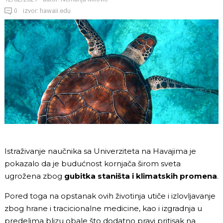
izvor: hawaii.edu
0
Istraživanje naučnika sa Univerziteta na Havajima je
pokazalo da je budućnost kornjača širom sveta
ugrožena zbog
gubitka staništa i klimatskih promena
.
Pored toga na opstanak ovih životinja utiče i izlovljavanje
zbog hrane i tracicionalne medicine, kao i izgradnja u
predelima blizu obale što dodatno pravi pritisak na