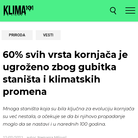
PRIRODA
VESTI
60% svih vrsta kornjača je
ugroženo zbog gubitka
staništa i klimatskih
promena
Mnoga staništa koja su bila ključna za evoluciju kornjača
su već nestala, a očekuje se da bi njihovo propadanje
moglo da se nastavi i u narednih 100 godina.
12/02/2021
autor:
Nemanja Milović