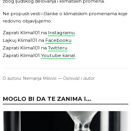
zbog ljudskog delovanja i klimatskih promena.
Ne propusti vesti i članke o klimatskim promenama koje
redovno objavljujemo.
Zaprati Klima101 na
Instagramu
Lajkuj Klima101 na
Facebooku
Zaprati Klima101 na
Twitteru
Zaprati Klima101
Youtube kanal
O autoru:
Nemanja Milović
—
Osnivač i autor
MOGLO BI DA TE ZANIMA I...