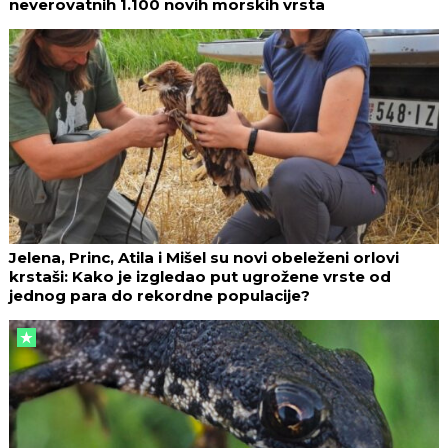
neverovatnih 1.100 novih morskih vrsta
Jelena, Princ, Atila i Mišel su novi obeleženi orlovi
krstaši: Kako je izgledao put ugrožene vrste od
jednog para do rekordne populacije?