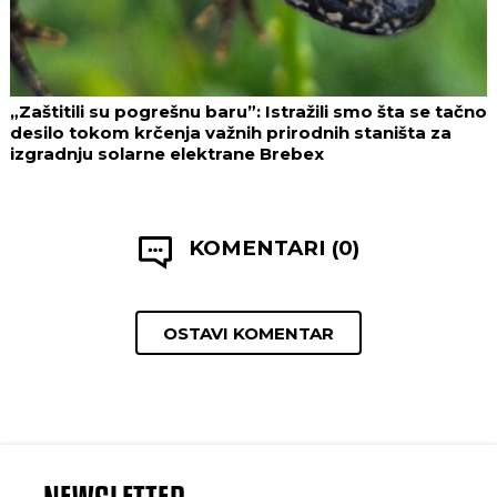
„Zaštitili su pogrešnu baru”: Istražili smo šta se tačno
desilo tokom krčenja važnih prirodnih staništa za
izgradnju solarne elektrane Brebex
KOMENTARI (0)
OSTAVI KOMENTAR