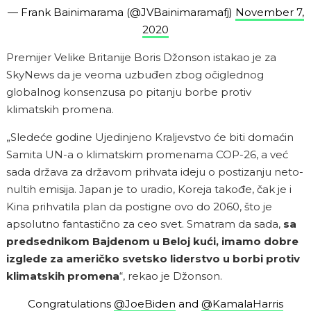
— Frank Bainimarama (@JVBainimaramafj)
November 7,
2020
Premijer Velike Britanije Boris Džonson istakao je za
SkyNews da je veoma uzbuđen zbog očiglednog
globalnog konsenzusa po pitanju borbe protiv
klimatskih promena.
„Sledeće godine Ujedinjeno Kraljevstvo će biti domaćin
Samita UN-a o klimatskim promenama COP-26, a već
sada država za državom prihvata ideju o postizanju neto-
nultih emisija. Japan je to uradio, Koreja takođe, čak je i
Kina prihvatila plan da postigne ovo do 2060, što je
apsolutno fantastično za ceo svet. Smatram da sada,
sa
predsednikom Bajdenom u Beloj kući, imamo dobre
izglede za američko svetsko liderstvo u borbi protiv
klimatskih promena
“, rekao je Džonson.
Congratulations
@JoeBiden
and
@KamalaHarris