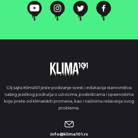
Cilj sajta Klima101 jeste podizanje svesti i edukacija stanovništva
našeg jezičkog područja o uzrocima, posledicama i opasnostima
koje prete od klimatskih promena, kao i načinima rešavanja ovog
problema.
info@klima101.rs