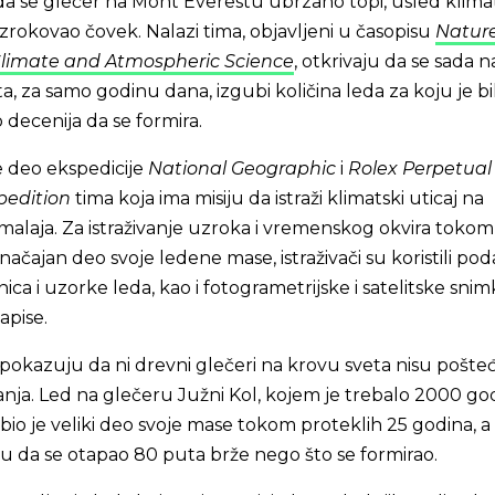
da se glečer na Mont Everestu ubrzano topi, usled klima
rokovao čovek. Nalazi tima, objavljeni u časopisu
Natur
 Climate and Atmospheric Science
, otkrivaju da se sada n
a, za samo godinu dana, izgubi količina leda za koju je bi
decenija da se formira.
je deo ekspedicije
National Geographic
i
Rolex Perpetual
pedition
tima koja ima misiju da istraži klimatski uticaj na
imalaja. Za istraživanje uzroka i vremenskog okvira toko
načajan deo svoje ledene mase, istraživači su koristili po
ca i uzorke leda, kao i fotogrametrijske i satelitske snimk
pise.
pokazuju da ni drevni glečeri na krovu sveta nisu pošte
nja. Led na glečeru Južni Kol, kojem je trebalo 2000 go
ubio je veliki deo svoje mase tokom proteklih 25 godina, a
u da se otapao 80 puta brže nego što se formirao.