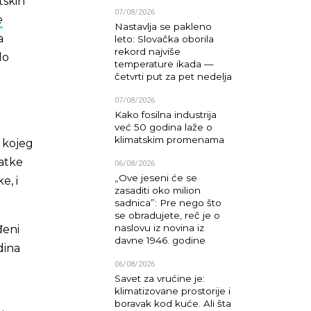
tskih
07/08/2026
e
Nastavlja se pakleno
a
leto: Slovačka oborila
rekord najviše
lo
temperature ikada —
četvrti put za pet nedelja
07/08/2026
Kako fosilna industrija
već 50 godina laže o
klimatskim promenama
m kojeg
datke
06/08/2026
„Ove jeseni će se
e, i
zasaditi oko milion
sadnica”: Pre nego što
se obradujete, reč je o
naslovu iz novina iz
đeni
davne 1946. godine
dina
06/08/2026
Savet za vrućine je:
klimatizovane prostorije i
boravak kod kuće. Ali šta