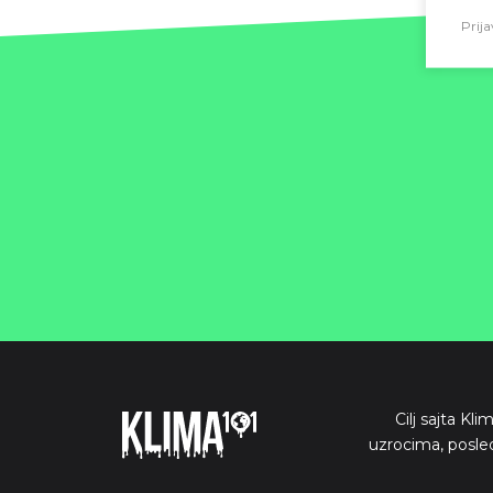
Prija
Cilj sajta Kl
uzrocima, posle