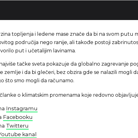
brzina topljenja i ledene mase znače da bi na svom putu 
vitog područija nego ranije, ali takođe postoji zabrinutos
orilo put i učetalijim lavinama.
najviše tačke sveta pokazuje da globalno zagrevanje po
e zemlje i da bi glečeri, bez obzira gde se nalazili mogli d
go što smo mogli da računamo.
 i članke o klimatskim promenama koje redovno objavljuj
 na
Instagramu
na
Facebooku
 na
Twitteru
Youtube kanal