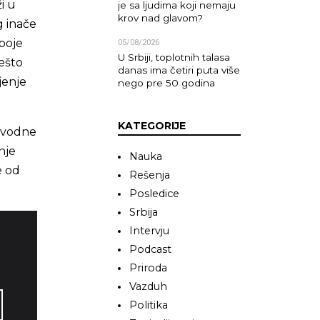
i u
je sa ljudima koji nemaju
krov nad glavom?
g inače
boje
05/08/2026
U Srbiji, toplotnih talasa
nešto
danas ima četiri puta više
jenje
nego pre 50 godina
KATEGORIJE
a vodne
nje
Nauka
e od
Rešenja
Posledice
Srbija
Intervju
Podcast
Priroda
Vazduh
Politika