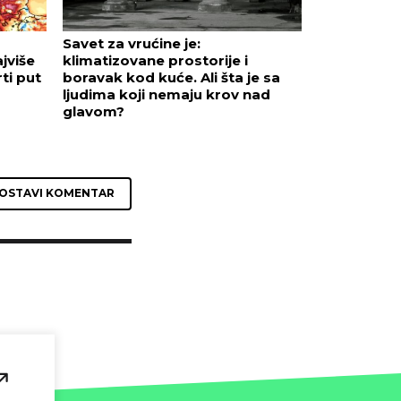
Savet za vrućine je:
jviše
klimatizovane prostorije i
ti put
boravak kod kuće. Ali šta je sa
ljudima koji nemaju krov nad
glavom?
OSTAVI KOMENTAR