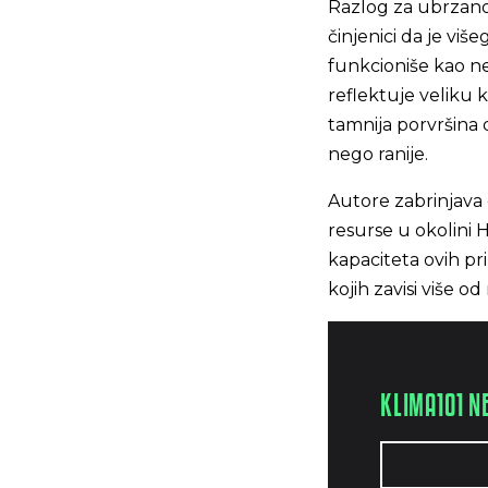
Razlog za ubrzano 
činjenici da je vi
funkcioniše kao ne
reflektuje veliku 
tamnija porvršina 
nego ranije.
Autore zabrinjava
resurse u okolini H
kapaciteta ovih pr
kojih zavisi više od 
KLIMA101 N