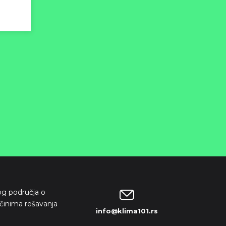
kog područja o
činima rešavanja
info@klima101.rs