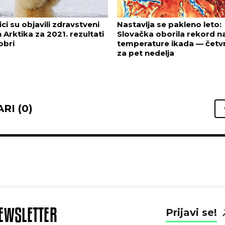
ci su objavili zdravstveni
Nastavlja se pakleno leto:
 Arktika za 2021. rezultati
Slovačka oborila rekord na
obri
temperature ikada — četvr
za pet nedelja
RI (0)
EWSLETTER
Prijavi se!