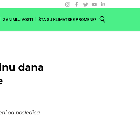
ZANIMLJIVOSTI
ŠTA SU KLIMATSKE PROMENE?
dinu dana
e
eni od posledica