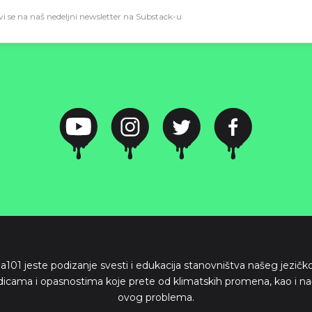
vi se na naš nedeljni newsletter na Substack-u
ima101 jeste podizanje svesti i edukacija stanovništva našeg jezič
dicama i opasnostima koje prete od klimatskih promena, kao i na
ovog problema.