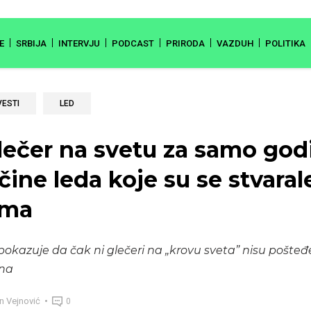
E
SRBIJA
INTERVJU
PODCAST
PRIRODA
VAZDUH
POLITIKA
VESTI
LED
glečer na svetu za samo go
čine leda koje su se stvaral
ama
pokazuje da čak ni glečeri na „krovu sveta” nisu pošteđ
ena
n Vejnović
0