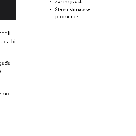
Zanimljivosti
Šta su klimatske
promene?
mogli
t da bi
gađa i
a
emo.