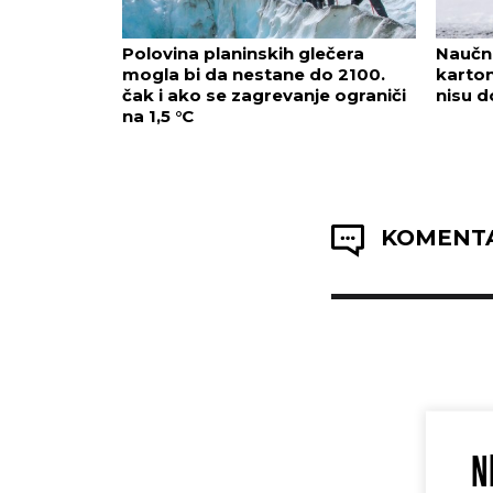
Polovina planinskih glečera
Naučni
mogla bi da nestane do 2100.
karton
čak i ako se zagrevanje ograniči
nisu d
na 1,5 °C
KOMENTA
N