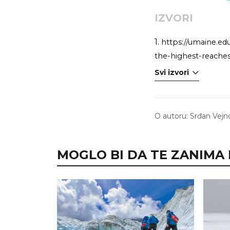
IZVORI
1.
https://umaine.e
the-highest-reache
Svi izvori
O autoru:
Srđan Vejn
MOGLO BI DA TE ZANIMA I.