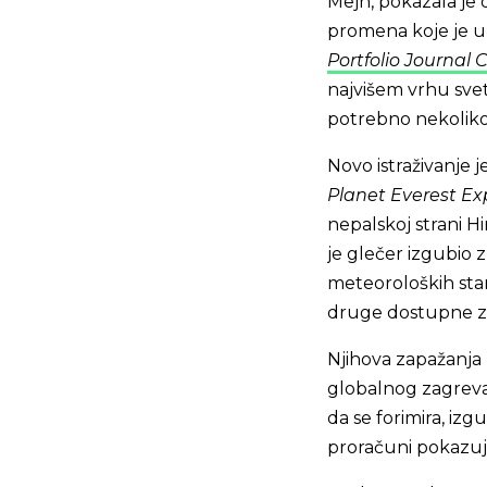
Mejn, pokazala je 
promena koje je uz
Portfolio Journal
najvišem vrhu svet
potrebno nekoliko 
Novo istraživanje 
Planet Everest Ex
nepalskoj strani H
je glečer izgubio z
meteoroloških stani
druge dostupne za
Njihova zapažanja 
globalnog zagreva
da se forimira, izg
proračuni pokazuj