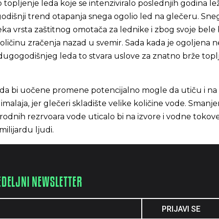
topljenje leda koje se intenziviralo poslednjih godina lež
šegodišnji trend otapanja snega ogolio led na glečeru. Sne
ka vrsta zaštitnog omotača za lednike i zbog svoje bele 
količinu zračenja nazad u svemir. Sada kada je ogoljena 
dugogodišnjeg leda to stvara uslove za znatno brže topl
 da bi uočene promene potencijalno mogle da utiču i n
imalaja, jer glečeri skladište velike količine vode. Smanje
irodnih rezrvoara vode uticalo bi na izvore i vodne tokov
milijardu ljudi.
EDELJNI NEWSLETTER
PRIJAVI SE