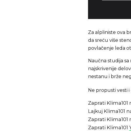
Za alpliniste ova 
da sreću više steno
povlačenje leda otv
Naučna studija sa 
najskrivenije delov
nestanu i brže ne
Ne propusti vesti
Zaprati Klima101
Lajkuj Klima101 
Zaprati Klima101
Zaprati Klima101