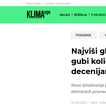
Naša ideja
Korisni dokumenti
NAUKA
REŠENJA
POSLEDIC
POSLEDICE
Najviši 
gubi koli
decenij
Novo istraživanje 
klimatskih prom
07/02/2022
autor:
Srđa