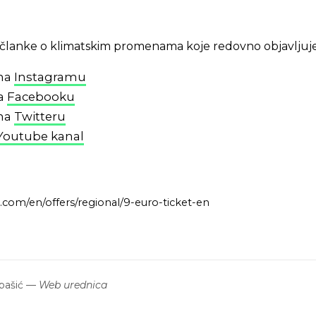
 i članke o klimatskim promenama koje redovno objavljuj
 na
Instagramu
na
Facebooku
 na
Twitteru
Youtube kanal
com/en/offers/regional/9-euro-ticket-en
bašić
—
Web urednica