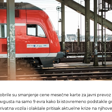
obrile su smanjenje cene mesečne karte za javni prevoz
i avgusta na samo 9 evra kako bi istovremeno podstakle 
ivatna vozila i olakšale pritisak aktuelne krize na njihov