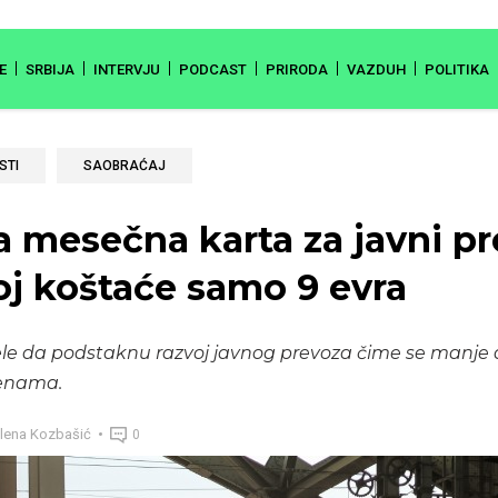
E
SRBIJA
INTERVJU
PODCAST
PRIRODA
VAZDUH
POLITIKA
STI
SAOBRAĆAJ
a mesečna karta za javni pr
 koštaće samo 9 evra
le da podstaknu razvoj javnog prevoza čime se manje 
enama.
lena Kozbašić
0