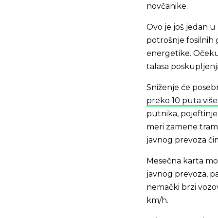
novčanike.
Ovo je još jedan 
potrošnje fosilnih 
energetike. Očeku
talasa poskupljen
Sniženje će posebn
preko 10 puta viš
putnika, pojeftinje
meri zamene tramva
javnog prevoza či
Mesečna karta moći
javnog prevoza, p
nemački brzi vozovi
km/h.