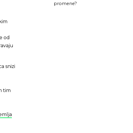
promene?
ikim
pe od
ravaju
a snizi
m tim
emlja