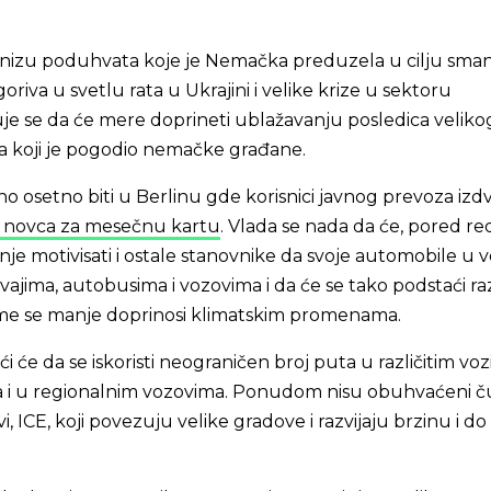
u nizu poduhvata koje je Nemačka preduzela u cilju sman
goriva u svetlu rata u Ukrajini i velike krize u sektoru
je se da će mere doprineti ublažavanju posledica veliko
ja koji je pogodio nemačke građane.
o osetno biti u Berlinu gde korisnici javnog prevoza izdv
e novca za mesečnu kartu
. Vlada se nada da će, pored r
nje motivisati i ostale stanovnike da svoje automobile u 
jima, autobusima i vozovima i da će se tako podstaći ra
me se manje doprinosi klimatskim promenama.
 će da se iskoristi neograničen broj puta u različitim voz
a i u regionalnim vozovima. Ponudom nisu obuhvaćeni č
, ICE, koji povezuju velike gradove i razvijaju brzinu i d