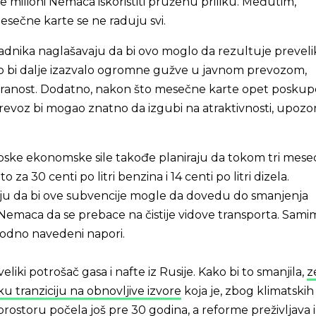
e milioni Nemaca iskoristiti pruženu priliku. Međutim,
sečne karte se ne raduju svi.
radnika naglašavaju da bi ovo moglo da rezultuje prevel
o bi dalje izazvalo ogromne gužve u javnom prevozom,
triranost. Dodatno, nakon što mesečne karte opet posku
revoz bi mogao znatno da izgubi na atraktivnosti, upozo
pske ekonomske sile takođe planiraju da tokom tri mesec
to za 30 centi po litri benzina i 14 centi po litri dizela.
ju da bi ove subvencije mogle da dovedu do smanjenja
Nemaca da se prebace na čistije vidove transporta. Sami
thodno navedeni napori.
liki potrošač gasa i nafte iz Rusije. Kako bi to smanjila,
z
 tranziciju na obnovljive izvore
koja je, zbog klimatskih
ostoru počela još pre 30 godina, a reforme preživljava i