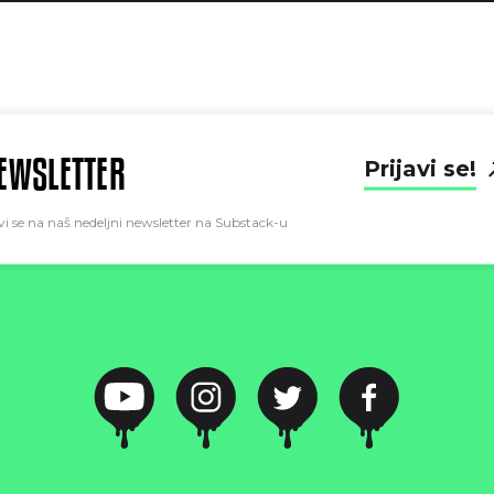
EWSLETTER
Prijavi se!
vi se na naš nedeljni newsletter na Substack-u