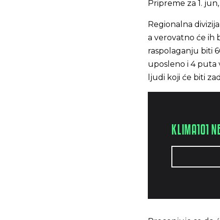
Pripreme za 1. jun
Regionalna divizi
a verovatno će ih 
raspolaganju biti 6
uposleno i 4 puta
ljudi koji će biti 
KLIMA101 N