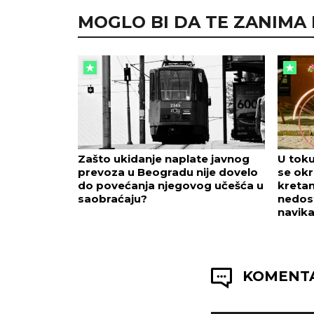
MOGLO BI DA TE ZANIMA I.
Zašto ukidanje naplate javnog
U toku
prevoza u Beogradu nije dovelo
se okr
do povećanja njegovog učešća u
kretan
saobraćaju?
nedost
navik
KOMENTA