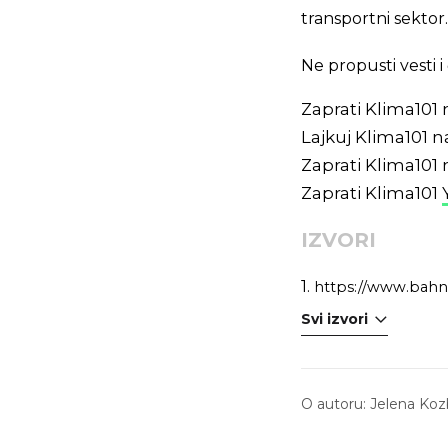
transportni sektor.
Ne propusti vesti
Zaprati Klima101
Lajkuj Klima101 
Zaprati Klima101
Zaprati Klima101
IZVORI
1.
https://www.bahn.
Svi izvori
O autoru:
Jelena Koz