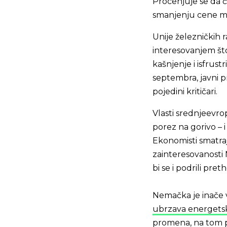
Procenjuje se da ć
smanjenju cene me
Unije železničkih 
interesovanjem št
kašnjenje i isfrus
septembra, javni p
pojedini kritičari.
Vlasti srednjeevro
porez na gorivo – i 
Ekonomisti smatra
zainteresovanosti 
bi se i podrili pre
Nemačka je inače ve
ubrzava energetsku
promena, na tom pr