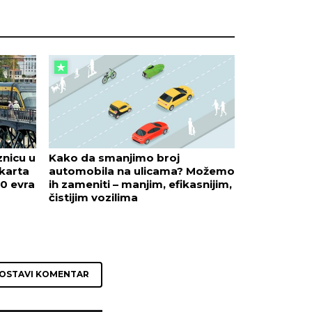
znicu u
Kako da smanjimo broj
karta
automobila na ulicama? Možemo
0 evra
ih zameniti – manjim, efikasnijim,
čistijim vozilima
OSTAVI KOMENTAR