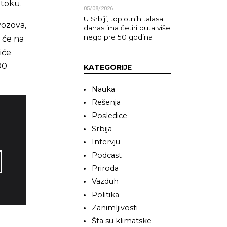
 toku.
05/08/2026
U Srbiji, toplotnih talasa
vozova,
danas ima četiri puta više
nego pre 50 godina
 će na
iće
00
KATEGORIJE
Nauka
Rešenja
Posledice
Srbija
Intervju
Podcast
Priroda
Vazduh
Politika
Zanimljivosti
Šta su klimatske