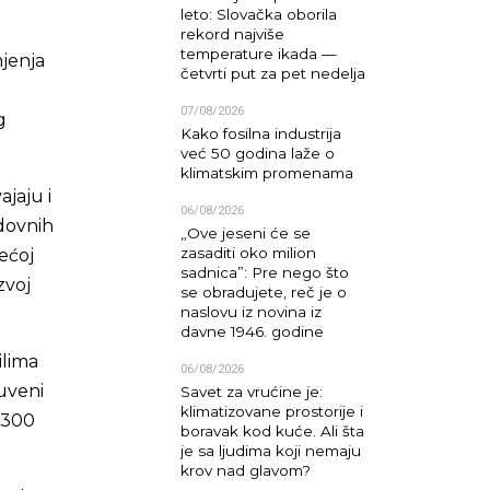
leto: Slovačka oborila
rekord najviše
temperature ikada —
jenja
četvrti put za pet nedelja
07/08/2026
g
Kako fosilna industrija
već 50 godina laže o
klimatskim promenama
ajaju i
06/08/2026
edovnih
„Ove jeseni će se
zasaditi oko milion
većoj
sadnica”: Pre nego što
zvoj
se obradujete, reč je o
naslovu iz novina iz
davne 1946. godine
ilima
06/08/2026
uveni
Savet za vrućine je:
klimatizovane prostorije i
o 300
boravak kod kuće. Ali šta
je sa ljudima koji nemaju
krov nad glavom?