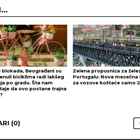
..
 blokada, Beograđani su
Zelena propusnica za žele
enuli biciklima radi lakšeg
Portugalu: Nova mesečna 
ja po gradu. Šta nam
za vozove koštaće samo 2
aje da ovo postane trajna
a?
RI (0)