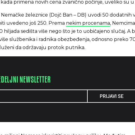
, kada primena novih cena zvanično počinje, uveliko su u
ja Nemačke železnice (Dojč Ban – DB) uvodi 50 dodatnih 
biti uvedeno još 250. Prema
nekim procenama
, Nemcima
0 hiljada sedišta više nego što je to uobičajeno slučaj. A b
 više službenika i radnika obezbeđenja, odnosno preko 7
zaduženi da održavaju protok putnika.
EDELJNI NEWSLETTER
PRIJAVI SE