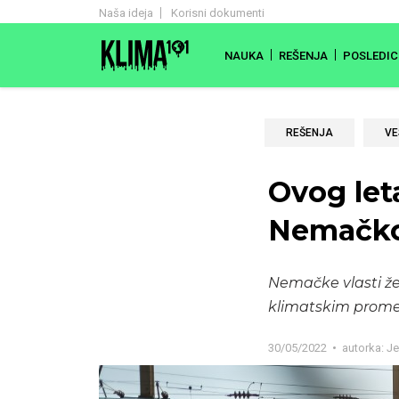
Naša ideja
Korisni dokumenti
NAUKA
REŠENJA
POSLEDIC
REŠENJA
VE
Ovog let
Nemačkoj
Nemačke vlasti že
klimatskim prom
30/05/2022
autorka:
Je