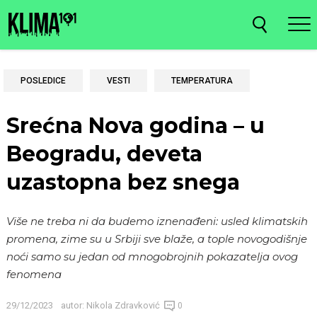
POSLEDICE
VESTI
TEMPERATURA
Srećna Nova godina – u
Beogradu, deveta
uzastopna bez snega
Više ne treba ni da budemo iznenađeni: usled klimatskih
promena, zime su u Srbiji sve blaže, a tople novogodišnje
noći samo su jedan od mnogobrojnih pokazatelja ovog
fenomena
29/12/2023
autor:
Nikola Zdravković
0