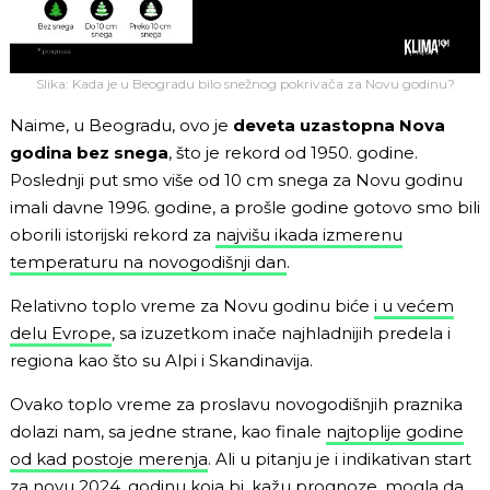
Slika: Kada je u Beogradu bilo snežnog pokrivača za Novu godinu?
Naime, u Beogradu, ovo je
deveta uzastopna Nova
godina bez snega
, što je rekord od 1950. godine.
Poslednji put smo više od 10 cm snega za Novu godinu
imali davne 1996. godine, a prošle godine gotovo smo bili
oborili istorijski rekord za
najvišu ikada izmerenu
temperaturu na novogodišnji dan
.
Relativno toplo vreme za Novu godinu biće
i u većem
delu Evrope
, sa izuzetkom inače najhladnijih predela i
regiona kao što su Alpi i Skandinavija.
Ovako toplo vreme za proslavu novogodišnjih praznika
dolazi nam, sa jedne strane, kao finale
najtoplije godine
od kad postoje merenja
. Ali u pitanju je i indikativan start
za novu 2024. godinu koja bi, kažu prognoze,
mogla da