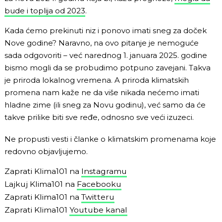
bude i toplija od 2023
.
Kada ćemo prekinuti niz i ponovo imati sneg za doček
Nove godine? Naravno, na ovo pitanje je nemoguće
sada odgovoriti – već narednog 1. januara 2025. godine
bismo mogli da se probudimo potpuno zavejani. Takva
je priroda lokalnog vremena. A priroda klimatskih
promena nam kaže ne da više nikada nećemo imati
hladne zime (ili sneg za Novu godinu), već samo da će
takve prilike biti sve ređe, odnosno sve veći izuzeci.
Ne propusti vesti i članke o klimatskim promenama koje
redovno objavljujemo.
Zaprati Klima101 na
Instagramu
Lajkuj Klima101 na
Facebooku
Zaprati Klima101 na
Twitteru
Zaprati Klima101
Youtube kanal