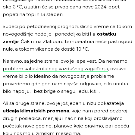
oko 6 °C, a zatim će se prvog dana nove 2024. opet
popeti na toplih 13 stepeni.
Sudeći po petodnevnoj prognozi, slično vreme će tokom
novogodišnje nedelje i ponedeljka biti
i u ostatku
zemlje
. Čak ni na Zlatiboru temperatura neće pasti ispod
nule, a tokom vikenda će dostići 10 °C.
Naravno, sa jedne strane, ovo je lepa vest. Da nemamo
problem katastrofalnog vazdušnog zagađenja
, ovakvo
vreme bi bilo idealno da novogodišnje probleme
provedemo gde god nam najviše odgovara, bilo unutra
bilo napolju, i bez brige o snegu, ledu, kiši…
Ali sa druge strane, ovo je još jedan u nizu pokazatelja
uticaja klimatskih promena
, koje nam pored bezbroj
drugih posledica, menjaju i način na koji proslavljamo
početak nove godine, planove koje pravimo, pa i odeću
koju nosimo u zimskim mesecima.