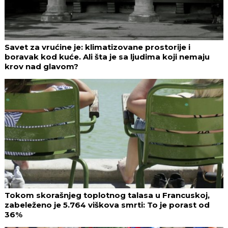
Savet za vrućine je: klimatizovane prostorije i
boravak kod kuće. Ali šta je sa ljudima koji nemaju
krov nad glavom?
Tokom skorašnjeg toplotnog talasa u Francuskoj,
zabeleženo je 5.764 viškova smrti: To je porast od
36%