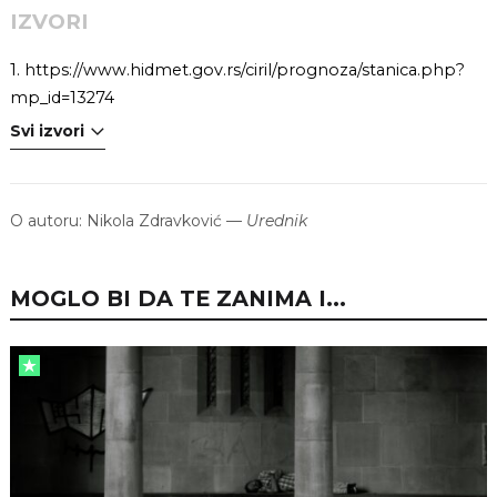
IZVORI
1.
https://www.hidmet.gov.rs/ciril/prognoza/stanica.php?
mp_id=13274
Svi izvori
O autoru:
Nikola Zdravković
—
Urednik
MOGLO BI DA TE ZANIMA I...