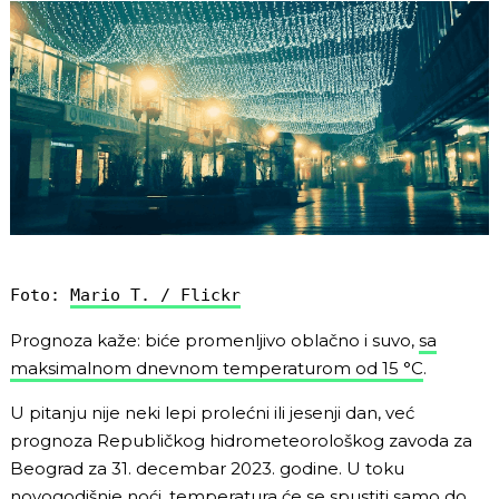
Foto: 
Mario T. / Flickr
Prognoza kaže: biće promenljivo oblačno i suvo,
sa
maksimalnom dnevnom temperaturom od 15 °C
.
U pitanju nije neki lepi prolećni ili jesenji dan, već
prognoza Republičkog hidrometeorološkog zavoda za
Beograd za 31. decembar 2023. godine. U toku
novogodišnje noći, temperatura će se spustiti samo do