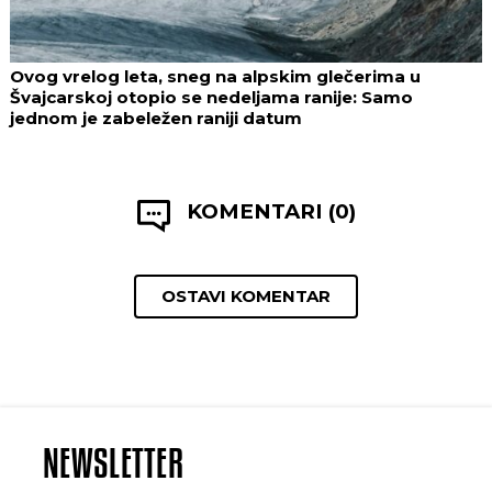
Ovog vrelog leta, sneg na alpskim glečerima u
Švajcarskoj otopio se nedeljama ranije: Samo
jednom je zabeležen raniji datum
KOMENTARI (0)
OSTAVI KOMENTAR
NEWSLETTER