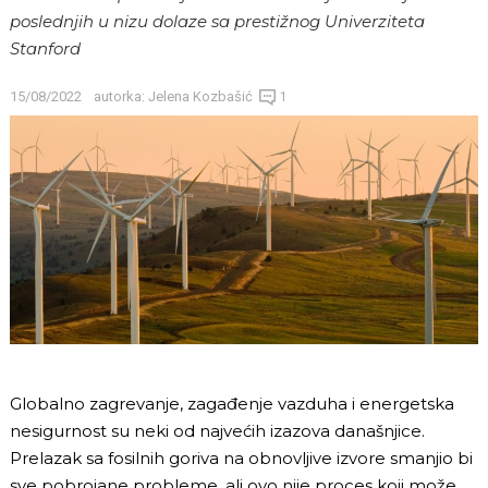
poslednjih u nizu dolaze sa prestižnog Univerziteta
Stanford
15/08/2022
autorka:
Jelena Kozbašić
1
Globalno zagrevanje, zagađenje vazduha i energetska
nesigurnost su neki od najvećih izazova današnjice.
Prelazak sa fosilnih goriva na obnovljive izvore smanjio bi
sve pobrojane probleme, ali ovo nije proces koji može