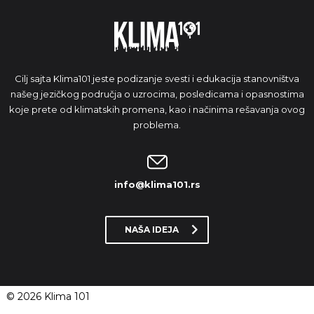
Cilj sajta Klima101 jeste podizanje svesti i edukacija stanovništva
našeg jezičkog područja o uzrocima, posledicama i opasnostima
koje prete od klimatskih promena, kao i načinima rešavanja ovog
problema.
info@klima101.rs
NAŠA IDEJA
© 2026 Klima 101