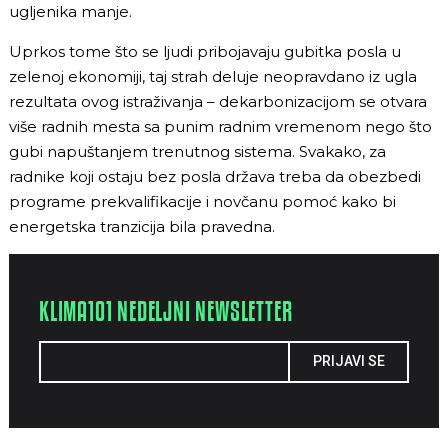
ugljenika manje.
Uprkos tome što se ljudi pribojavaju gubitka posla u
zelenoj ekonomiji, taj strah deluje neopravdano iz ugla
rezultata ovog istraživanja – dekarbonizacijom se otvara
više radnih mesta sa punim radnim vremenom nego što
gubi napuštanjem trenutnog sistema. Svakako, za
radnike koji ostaju bez posla država treba da obezbedi
programe prekvalifikacije i novčanu pomoć kako bi
energetska tranzicija bila pravedna.
KLIMA101 NEDELJNI NEWSLETTER
PRIJAVI SE