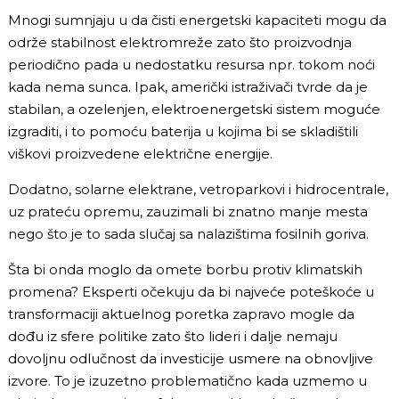
Mnogi sumnjaju u da čisti energetski kapaciteti mogu da
održe stabilnost elektromreže zato što proizvodnja
periodično pada u nedostatku resursa npr. tokom noći
kada nema sunca. Ipak, američki istraživači tvrde da je
stabilan, a ozelenjen, elektroenergetski sistem moguće
izgraditi, i to pomoću baterija u kojima bi se skladištili
viškovi proizvedene električne energije.
Dodatno, solarne elektrane, vetroparkovi i hidrocentrale,
uz prateću opremu, zauzimali bi znatno manje mesta
nego što je to sada slučaj sa nalazištima fosilnih goriva.
Šta bi onda moglo da omete borbu protiv klimatskih
promena? Eksperti očekuju da bi najveće poteškoće u
transformaciji aktuelnog poretka zapravo mogle da
dođu iz sfere politike zato što lideri i dalje nemaju
dovoljnu odlučnost da investicije usmere na obnovljive
izvore. To je izuzetno problematično kada uzmemo u