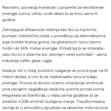
Navodno, povraćaj investicije u projekte za iskorišćenje
energije sunca, vetra i vode desio bi se kroz samo 6
godina.
Zahvaljujući efikasnosti rešenja kao što su toplotne
pumpe i električna vozila u poređenju sa alternativama
koje koriste fosilna goriva, na globalnom nivou bismo
trošili i do 56% manje energije. Potražnja bi se smanjila i
zato što bi iz sistema bio uklonjen veliki potrošač – sama
industrija nafte, gasa i uglja.
Kada je reč o Srbiji, početno ulaganje se procenjuje na 61
milion dolara, a ono bi se nadoknadilo kroz prodaju
energije. Proces bi doneo znatno smanjenje smrtnosti
pod uticajem zagađenja vazduha: prema proračunima
eksperata sa Stanforda, u našoj zemlji godišnje bi se
beležilo 4.208 smrtnih slučajeva manje. Transformisana
zemlja bi u atmosferu ispuštala na desetine miliona tona