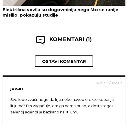
Električna vozila su dugovečnija nego što se ranije
mislilo, pokazuju studije
KOMENTARI (1)
OSTAVI KOMENTAR
16:34
18/08/2022
jovan
Sve lepo zvuči, nego da li je neko naveo efekte kopanja
litijuma? Em zagađuje, em ga nema puno, a dosta toga u
zelenoj agendi je bazirano na litijumu.