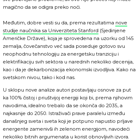
magično da se odigra preko noći.
Međutim, dobre vesti su da, prema rezultatima
nove
studije naučnika sa Univerziteta Stanford
(Sjedinjene
Američke Države), koja je sprovedena na uzorku od 145
zemalja, čovečanstvo već sada poseduje gotovo svu
neophodnu tehnologiju za energetsku tranziciju i
elektrifikaciju svih sektora u narednih nekoliko decenija,
kao i da je dekarbonizacija ekonomski izvodljiva. Kako na
svetskom nivou, tako i kod nas.
U sklopu nove analize autori postavljaju osnove za put
ka 100% čistoj i priuštvijoj energiji koji bi, prema njihovim
navodima, idealno trebalo da se okonča do 2035, a
najkasnije do 2050. Istraživači prave paralelu između
današnjeg sveta i sveta koji je potpuno napustio prljave
energente zamenivši ih zelenom energijom, navodeći
nekoliko bitnih argumenata u korist obnovljivih izvora.