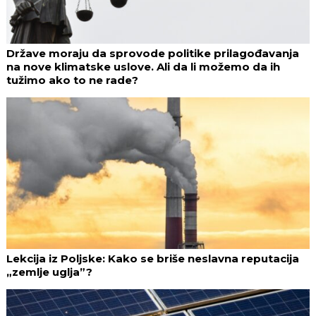
Države moraju da sprovode politike prilagođavanja
na nove klimatske uslove. Ali da li možemo da ih
tužimo ako to ne rade?
Lekcija iz Poljske: Kako se briše neslavna reputacija
„zemlje uglja”?