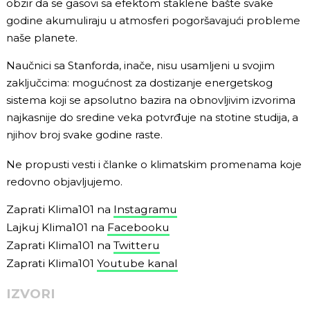
obzir da se gasovi sa efektom staklene bašte svake
godine akumuliraju u atmosferi pogoršavajući probleme
naše planete.
Naučnici sa Stanforda, inače, nisu usamljeni u svojim
zaključcima: mogućnost za dostizanje energetskog
sistema koji se apsolutno bazira na obnovljivim izvorima
najkasnije do sredine veka potvrđuje na stotine studija, a
njihov broj svake godine raste.
Ne propusti vesti i članke o klimatskim promenama koje
redovno objavljujemo.
Zaprati Klima101 na
Instagramu
Lajkuj Klima101 na
Facebooku
Zaprati Klima101 na
Twitteru
Zaprati Klima101
Youtube kanal
IZVORI