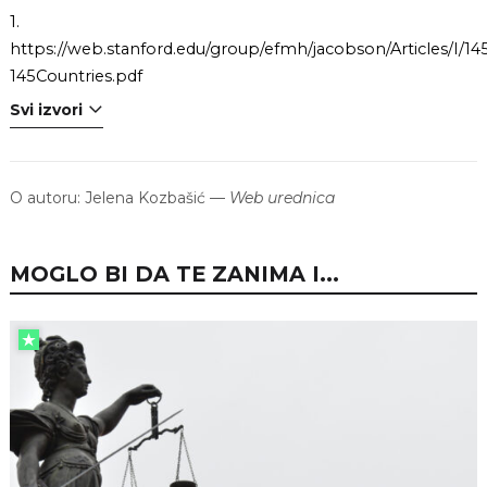
1.
https://web.stanford.edu/group/efmh/jacobson/Articles/I/14
145Countries.pdf
Svi izvori
O autoru:
Jelena Kozbašić
—
Web urednica
MOGLO BI DA TE ZANIMA I...