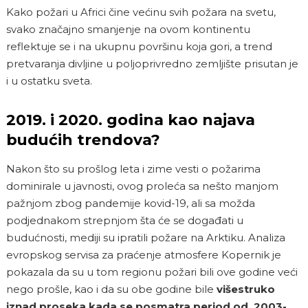
Kako požari u Africi čine većinu svih požara na svetu,
svako značajno smanjenje na ovom kontinentu
reflektuje se i na ukupnu površinu koja gori, a trend
pretvaranja divljine u poljoprivredno zemljište prisutan je
i u ostatku sveta.
2019. i 2020. godina kao najava
budućih trendova?
Nakon što su prošlog leta i zime vesti o požarima
dominirale u javnosti, ovog proleća sa nešto manjom
pažnjom zbog pandemije kovid-19, ali sa možda
podjednakom strepnjom šta će se događati u
budućnosti, mediji su ipratili požare na Arktiku. Analiza
evropskog servisa za praćenje atmosfere Kopernik je
pokazala da su u tom regionu požari bili ove godine veći
nego prošle, kao i da su obe godine bile
višestruko
iznad proseka kada se posmatra period od 2003-