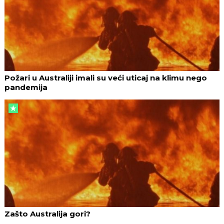
Požari u Australiji imali su veći uticaj na klimu nego
pandemija
Zašto Australija gori?