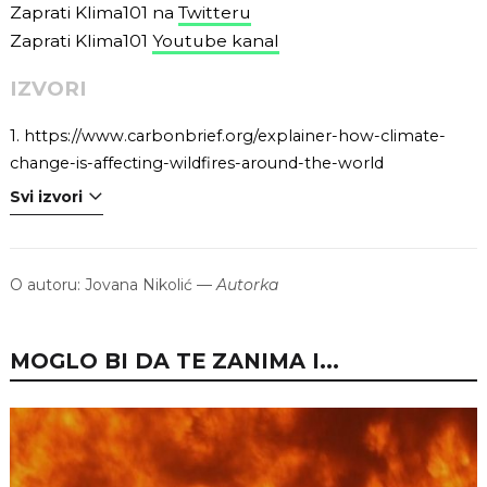
Zaprati Klima101 na
Twitteru
Zaprati Klima101
Youtube kanal
IZVORI
1.
https://www.carbonbrief.org/explainer-how-climate-
change-is-affecting-wildfires-around-the-world
Svi izvori
O autoru:
Jovana Nikolić
—
Autorka
MOGLO BI DA TE ZANIMA I...