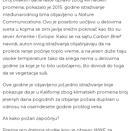
promena, pokazalo je 2015. godine istraživanje
međunarodnog tima objavljeno u
Nature
Communications
. Ovo je posebno uočljivo u delovima
sveta u kojima se zimi javlja snežni pokrivač kao što su
sever Amerike i Evrope. Kako se na sajtu
Carbon Brief
navodi, autori ovog istraživanja objašnjavaju da na
proleće ranije počinje toplo vreme, a na jesen duže traju
visoke temperature tako da snega nema u delovima
godine za koje je to bilo uobičajeno, što dovodi do toga
da se vegetacija suši.
Ove godine je objavljeno još jedno istraživanje koje
pokazuje da je u Kaliforniji zbog klimatskih promena broj
jesenjih dana pogodnih za izbijanje požara dupliran u
odnosu na osamdesete godine prošlog veka.
Ali kako požari započinju?
Prema rezultatima studije koju je objavio
WWF
za