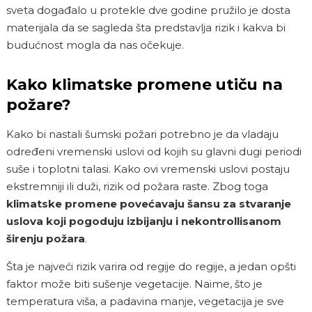
sveta događalo u protekle dve godine pružilo je dosta
materijala da se sagleda šta predstavlja rizik i kakva bi
budućnost mogla da nas očekuje.
Kako klimatske promene utiču na
požare?
Kako bi nastali šumski požari potrebno je da vladaju
određeni vremenski uslovi od kojih su glavni dugi periodi
suše i toplotni talasi. Kako ovi vremenski uslovi postaju
ekstremniji ili duži, rizik od požara raste. Zbog toga
klimatske promene povećavaju šansu za stvaranje
uslova koji pogoduju izbijanju i nekontrollisanom
širenju požara
.
Šta je najveći rizik varira od regije do regije, a jedan opšti
faktor može biti sušenje vegetacije. Naime, što je
temperatura viša, a padavina manje, vegetacija je sve