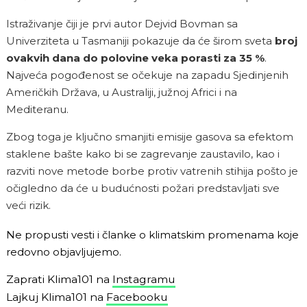
Istraživanje čiji je prvi autor Dejvid Bovman sa
Univerziteta u Tasmaniji pokazuje da će širom sveta
broj
ovakvih dana do polovine veka porasti za 35 %
.
Najveća pogođenost se očekuje na zapadu Sjedinjenih
Američkih Država, u Australiji, južnoj Africi i na
Mediteranu.
Zbog toga je ključno smanjiti emisije gasova sa efektom
staklene bašte kako bi se zagrevanje zaustavilo, kao i
razviti nove metode borbe protiv vatrenih stihija pošto je
očigledno da će u budućnosti požari predstavljati sve
veći rizik.
Ne propusti vesti i članke o klimatskim promenama koje
redovno objavljujemo.
Zaprati Klima101 na
Instagramu
Lajkuj Klima101 na
Facebooku