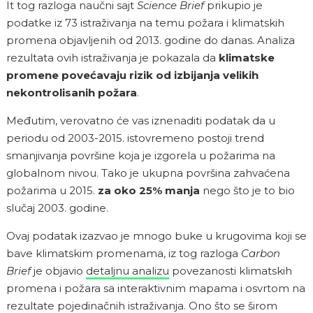
It tog razloga naučni sajt
Science Brief
prikupio je
podatke iz 73 istraživanja na temu požara i klimatskih
promena objavljenih od 2013. godine do danas. Analiza
rezultata ovih istraživanja je pokazala da
klimatske
promene povećavaju rizik od izbijanja velikih
nekontrolisanih požara
.
Međutim, verovatno će vas iznenaditi podatak da u
periodu od 2003-2015. istovremeno postoji trend
smanjivanja površine koja je izgorela u požarima na
globalnom nivou. Tako je ukupna površina zahvaćena
požarima u 2015.
za oko 25% manja
nego što je to bio
slučaj 2003. godine.
Ovaj podatak izazvao je mnogo buke u krugovima koji se
bave klimatskim promenama, iz tog razloga
Carbon
Brief
je objavio
detaljnu analizu
povezanosti klimatskih
promena i požara sa interaktivnim mapama i osvrtom na
rezultate pojedinačnih istraživanja. Ono što se širom