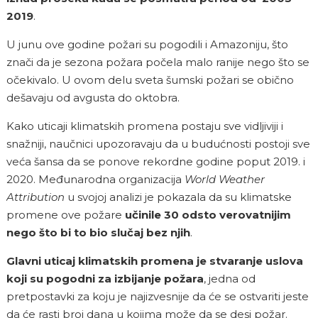
2019
.
U junu ove godine požari su pogodili i Amazoniju, što
znači da je sezona požara počela malo ranije nego što se
očekivalo. U ovom delu sveta šumski požari se obično
dešavaju od avgusta do oktobra.
Kako uticaji klimatskih promena postaju sve vidljiviji i
snažniji, naučnici upozoravaju da u budućnosti postoji sve
veća šansa da se ponove rekordne godine poput 2019. i
2020. Međunarodna organizacija
World Weather
Attribution
u svojoj analizi je pokazala da su klimatske
promene ove požare
učinile 30 odsto verovatnijim
nego što bi to bio slučaj bez njih
.
Glavni uticaj klimatskih promena je stvaranje uslova
koji su pogodni za izbijanje požara
, jedna od
pretpostavki za koju je najizvesnije da će se ostvariti jeste
da će rasti broj dana u kojima može da se desi požar.