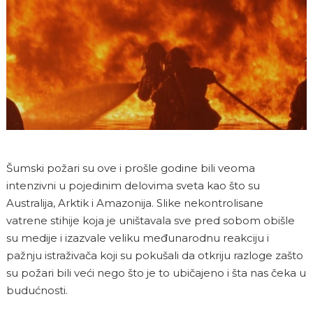
Šumski požari su ove i prošle godine bili veoma
intenzivni u pojedinim delovima sveta kao što su
Australija, Arktik i Amazonija. Slike nekontrolisane
vatrene stihije koja je uništavala sve pred sobom obišle
su medije i izazvale veliku međunarodnu reakciju i
pažnju istraživača koji su pokušali da otkriju razloge zašto
su požari bili veći nego što je to ubičajeno i šta nas čeka u
budućnosti.