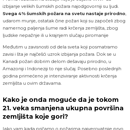
izbijanje velikih šumskih požara najodgovorniji su ljudi.
Svega 4% šumskih požara na svetu nastaje prirodno
,
udarom munje, ostatak čine požari koji su započeli zbog
namernog paljenja šume radi krčenja zemljišta, zbog
ljudske nepažnje ili u krajnjem slučaju piromanije
Međutim u zavisnosti od dela sveta koji posmatramo
zavisi i šta je najčešći uzrok izbijanja požara. Dok se u
Kanadi požari dobrim delom dešavaju prirodno, u
Amazoniji i Indoneziji to nije slučaj. Posebno poslednjih
godina primećeno je intenziviranje aktivnosti krčenja
zemljišta u ovim državama.
Kako je onda moguće da je tokom
21. veka smanjena ukupna površina
zemljišta koje gori?
Iako vam kada pričamo o požarima najverovatnije prvo