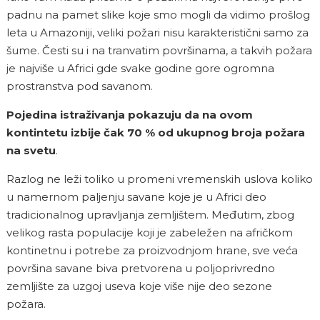
padnu na pamet slike koje smo mogli da vidimo prošlog
leta u Amazoniji, veliki požari nisu karakteristični samo za
šume. Česti su i na tranvatim površinama, a takvih požara
je najviše u Africi gde svake godine gore ogromna
prostranstva pod savanom.
Pojedina istraživanja pokazuju da na ovom
kontintetu izbije čak 70 % od ukupnog broja požara
na svetu
.
Razlog ne leži toliko u promeni vremenskih uslova koliko
u namernom paljenju savane koje je u Africi deo
tradicionalnog upravljanja zemljištem. Međutim, zbog
velikog rasta populacije koji je zabeležen na afričkom
kontinetnu i potrebe za proizvodnjom hrane, sve veća
površina savane biva pretvorena u poljoprivredno
zemljište za uzgoj useva koje više nije deo sezone
požara.