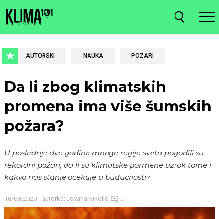
AUTORSKI
NAUKA
POZARI
Da li zbog klimatskih
promena ima više šumskih
požara?
U poslednje dve godine mnoge regije sveta pogodili su
rekordni požari, da li su klimatske pormene uzrok tome i
kakvo nas stanje očekuje u budućnosti?
18/08/2020
autorka:
Jovana Nikolić
0