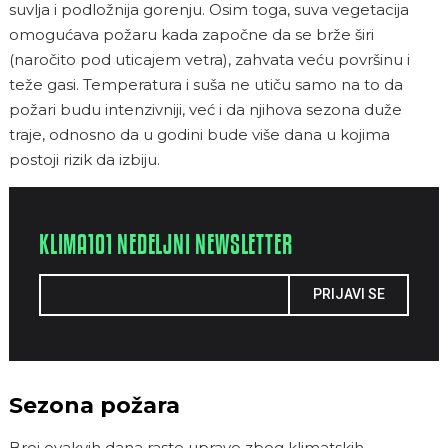
suvlja i podložnija gorenju. Osim toga, suva vegetacija
omogućava požaru kada započne da se brže širi
(naročito pod uticajem vetra), zahvata veću površinu i
teže gasi. Temperatura i suša ne utiču samo na to da
požari budu intenzivniji, već i da njihova sezona duže
traje, odnosno da u godini bude više dana u kojima
postoji rizik da izbiju.
KLIMA101 NEDELJNI NEWSLETTER
PRIJAVI SE
Sezona požara
Broj ovakvih dana raste upravo zbog klimatskih