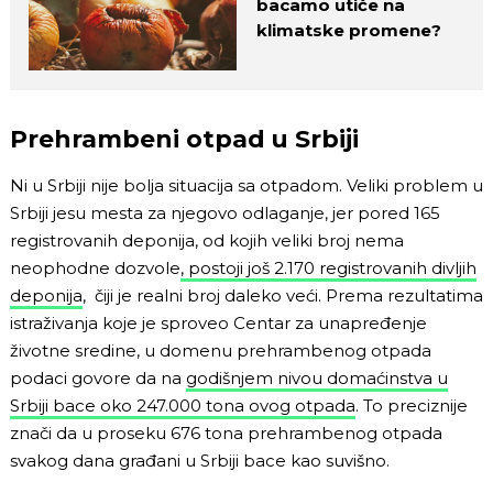
bacamo utiče na
klimatske promene?
Prehrambeni otpad u Srbiji
Ni u Srbiji nije bolja situacija sa otpadom. Veliki problem u
Srbiji jesu mesta za njegovo odlaganje, jer pored 165
registrovanih deponija, od kojih veliki broj nema
neophodne dozvole
, postoji još 2.170 registrovanih divljih
deponija
, čiji je realni broj daleko veći. Prema rezultatima
istraživanja koje je sproveo Centar za unapređenje
životne sredine, u domenu prehrambenog otpada
podaci govore da na
godišnjem nivou domaćinstva u
Srbiji bace oko 247.000 tona ovog otpada
. To preciznije
znači da u proseku 676 tona prehrambenog otpada
svakog dana građani u Srbiji bace kao suvišno.