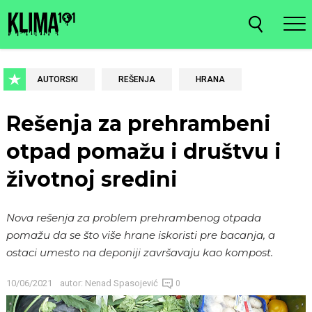
AUTORSKI
REŠENJA
HRANA
Rešenja za prehrambeni
otpad pomažu i društvu i
životnoj sredini
Nova rešenja za problem prehrambenog otpada
pomažu da se što više hrane iskoristi pre bacanja, a
ostaci umesto na deponiji završavaju kao kompost.
10/06/2021
autor:
Nenad Spasojević
0