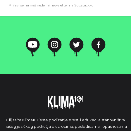
Prijavi se na naš nedeljni newsletter na Substack-u
Cilj sajta Klima101 jeste podizanje svesti i edukacija stanovništva
našeg jezičkog područja o uzrocima, posledicama i opasnostima