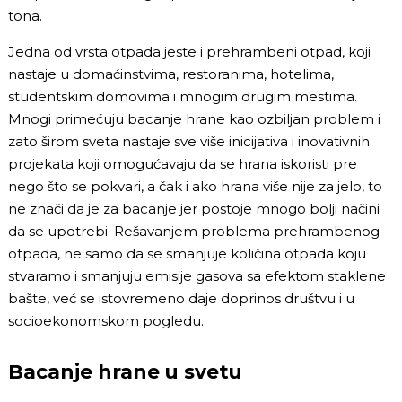
tona.
Jedna od vrsta otpada jeste i prehrambeni otpad, koji
nastaje u domaćinstvima, restoranima, hotelima,
studentskim domovima i mnogim drugim mestima.
Mnogi primećuju bacanje hrane kao ozbiljan problem i
zato širom sveta nastaje sve više inicijativa i inovativnih
projekata koji omogućavaju da se hrana iskoristi pre
nego što se pokvari, a čak i ako hrana više nije za jelo, to
ne znači da je za bacanje jer postoje mnogo bolji načini
da se upotrebi. Rešavanjem problema prehrambenog
otpada, ne samo da se smanjuje količina otpada koju
stvaramo i smanjuju emisije gasova sa efektom staklene
bašte, već se istovremeno daje doprinos društvu i u
socioekonomskom pogledu.
Bacanje hrane u svetu