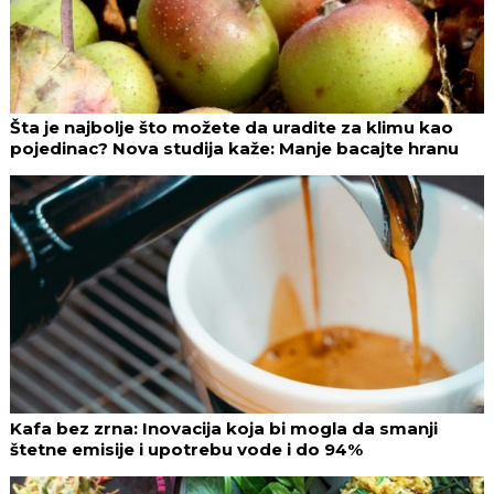
Šta je najbolje što možete da uradite za klimu kao
pojedinac? Nova studija kaže: Manje bacajte hranu
Kafa bez zrna: Inovacija koja bi mogla da smanji
štetne emisije i upotrebu vode i do 94%