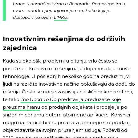
hrane u domaćinstvima u Beogradu. Pomozimo im u
ovom zadatku popunjavanjem upitnika koji je
dostupan na ovom
LINKU
.
Inovativnim rešenjima do održivih
zajednica
Kada su ekološki problemi u pitanju, vrlo često se
poseže za kreativnim rešenjima, a doprinos daju i nove
tehnologije. U poslednjih nekoliko godina preduzimljivi
ljudi na različite inovativne načine pokušavaju da dođu do
rešenja. Često se i ideje zasnivaju na sličnim konceptima,
te tako
Too Good To Go
predstavlja preduzeće koje
preuzima hranu
od prodajnih objekata i prodaje je po
sniženim cenama putem istoimene aplikacije. Korisnici
mogu da naruče hranu pola sata pre nego što prodajni
objekti završe sa svojim pružanjem usluga. Počevši od
2016. godine, ova aplikacija je usmerila preko pola