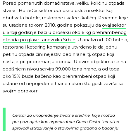
Pored pomenutih domaćinstava, veliku količinu otpada
stvara i HoReCa sektor odnosno uslužni sektor koji
obuhvata hotele, restorane i kafee (kafiće). Procene koje
su urađene tokom 2018. godine pokazuju da
ovaj sektor
u Srbiji godišnje baci u proseku oko 6 kg prehrambenog
otpada po glavi stanovnika Srbije
. U analizi od 100 hotela,
restorana i ketering kompanija utvrđeno je da jednu
petinu otpada čini nejestivi deo hrane, tj. otpad koji
nastaje pri pripremanju obroka. U ovim objektima se na
godišnjem nivou servira 99.000 tona hrane, a od toga
oko 15% bude bačeno kao prehrambeni otpad koji
ostane od nepojedene hrane nakon što gosti završe sa
svojim obrokom.
Centar za unapređenje životne sredine, koje možda
pre poznajete kao organizatore
Green Festa
trenutno
sprovodi istraživanje o stavovima građana o bacanju