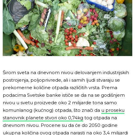
Širom sveta na dnevnom nivou delovanjem industrijskih
postrojenja, poljoprivrede, ali i samih ljudi stvaraju se
prekomerne količine otpada različitih vrsta. Prema
podacima Svetske banke ističe se da na se godišnjem
nivou u svetu proizvede oko 2 milijarde tona samo
komunlanog (kućnog) otpada, što znači da
u proseku
stanovnik planete stvori oko 0,74kg
tog otpada na
dnevnom nivou. Procene su da će do 2050 godine
ukupna količina ovog otpada narasti na oko 3,4 milijardi