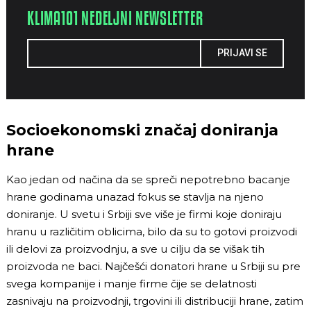
KLIMA101 NEDELJNI NEWSLETTER
PRIJAVI SE
Socioekonomski značaj doniranja
hrane
Kao jedan od načina da se spreči nepotrebno bacanje
hrane godinama unazad fokus se stavlja na njeno
doniranje. U svetu i Srbiji sve više je firmi koje doniraju
hranu u različitim oblicima, bilo da su to gotovi proizvodi
ili delovi za proizvodnju, a sve u cilju da se višak tih
proizvoda ne baci. Najčešći donatori hrane u Srbiji su pre
svega kompanije i manje firme čije se delatnosti
zasnivaju na proizvodnji, trgovini ili distribuciji hrane, zatim