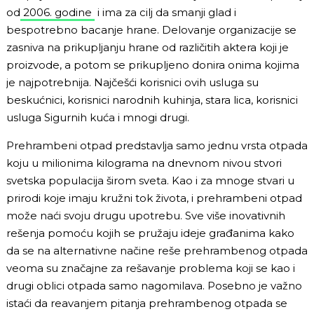
od
2006. godine
i ima za cilj da smanji glad i
bespotrebno bacanje hrane. Delovanje organizacije se
zasniva na prikupljanju hrane od različitih aktera koji je
proizvode, a potom se prikupljeno donira onima kojima
je najpotrebnija. Najčešći korisnici ovih usluga su
beskućnici, korisnici narodnih kuhinja, stara lica, korisnici
usluga Sigurnih kuća i mnogi drugi.
Prehrambeni otpad predstavlja samo jednu vrsta otpada
koju u milionima kilograma na dnevnom nivou stvori
svetska populacija širom sveta. Kao i za mnoge stvari u
prirodi koje imaju kružni tok života, i prehrambeni otpad
može naći svoju drugu upotrebu. Sve više inovativnih
rešenja pomoću kojih se pružaju ideje građanima kako
da se na alternativne načine reše prehrambenog otpada
veoma su značajne za rešavanje problema koji se kao i
drugi oblici otpada samo nagomilava. Posebno je važno
istaći da reavanjem pitanja prehrambenog otpada se