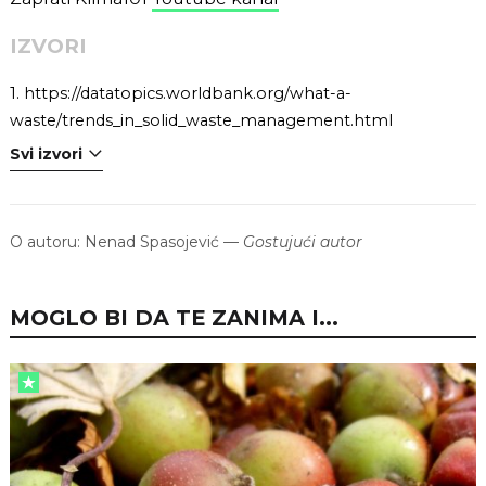
IZVORI
1.
https://datatopics.worldbank.org/what-a-
waste/trends_in_solid_waste_management.html
Svi izvori
O autoru:
Nenad Spasojević
—
Gostujući autor
MOGLO BI DA TE ZANIMA I...