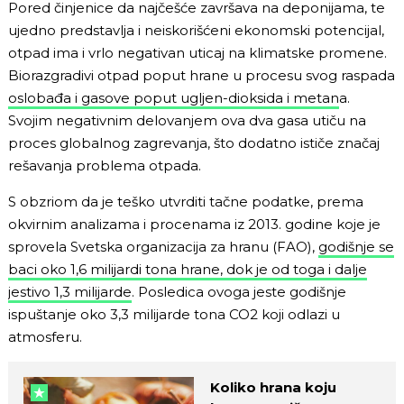
Pored činjenice da najčešće završava na deponijama, te
ujedno predstavlja i neiskorišćeni ekonomski potencijal,
otpad ima i vrlo negativan uticaj na klimatske promene.
Biorazgradivi otpad poput hrane u procesu svog raspada
oslobađa i gasove poput ugljen-dioksida i metan
a.
Svojim negativnim delovanjem ova dva gasa utiču na
proces globalnog zagrevanja, što dodatno ističe značaj
rešavanja problema otpada.
S obzriom da je teško utvrditi tačne podatke, prema
okvirnim analizama i procenama iz 2013. godine koje je
sprovela Svetska organizacija za hranu (FAO),
godišnje se
baci oko 1,6 milijardi tona hrane, dok je od toga i dalje
jestivo 1,3 milijarde
. Posledica ovoga jeste godišnje
ispuštanje oko 3,3 milijarde tona CO2 koji odlazi u
atmosferu.
Koliko hrana koju