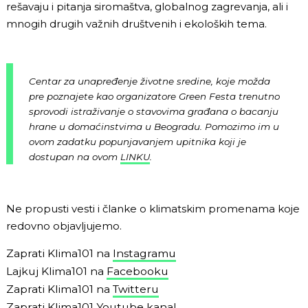
rešavaju i pitanja siromaštva, globalnog zagrevanja, ali i
mnogih drugih važnih društvenih i ekoloških tema.
Centar za unapređenje životne sredine, koje možda
pre poznajete kao organizatore
Green Festa
trenutno
sprovodi istraživanje o stavovima građana o bacanju
hrane u domaćinstvima u Beogradu. Pomozimo im u
ovom zadatku popunjavanjem upitnika koji je
dostupan na ovom
LINKU
.
Ne propusti vesti i članke o klimatskim promenama koje
redovno objavljujemo.
Zaprati Klima101 na
Instagramu
Lajkuj Klima101 na
Facebooku
Zaprati Klima101 na
Twitteru
Zaprati Klima101
Youtube kanal