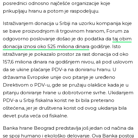
posrednici odnosno najčešće organizacije koje
prikupljaju hranu a potom je raspodeljuju.
Istraživanjem donacija u Srbiji na uzorku kompanija koje
se bave proizvodnjom ili trgovinom hranom, Forum za
odgovorno poslovanje došao je do podatka da
taj obim
donacija iznosi oko 525 miliona dinara
godišnje. Isto
istraživanje je pokazalo prostor za rast donacija od oko
157,6 miliona dinara na godišnjem nivou, ali pod uslovom
da se ukine plaćanje PDV-a na doniranu hranu. U
državama Evropske unije ovo pitanje je uređeno
Direktivom o PDV-u, gde se pružaju olakšice kada je u
pitanju doniranje hrane u dobrotvorne svrhe. Ukidanjem
PDV-a u Srbiji fiskalna korist ne bi bila preterano
oštećena, jer je društvena korist od ovog ukidanja bila
devet puta veća od fiskalne.
Banka hrane Beograd predstavlja još jedan od načina da
se spoji humano i ekološko delovanje. Ova Banka postoji