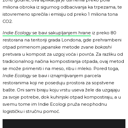
miliona obroka iz sigurnog odbacivanja ka trpezama, te
istovremeno sprečila i emisiju od preko 1 miliona tona
CO2.
Indie Ecology
se bavi sakupljanjem hrane
iz preko 80
restorana na teritoriji grada Londona, gde prehrambeni
otpad primenom japanske metode zvane
bokashi
pretvara u kompost za uzgoj voća i povrća. Za razliku od
tradicionalnog načina kompostiranja otpada, ovaj metod
se može primeniti i na meso, ribu i mleko. Pored toga,
Indie Ecology
se bavi i iznajmljivanjem parcela
restoranima koji ne poseduju prostora za sopstvene
bašte. Oni sami biraju koju vrstu useva žele da uzgajaju
za svoje potrebe, dok kuhinjski otpad kompostiraju, a u
svemu tome im Indie Ecologi pruža neophodnu
logističku i stručnu pomoć.