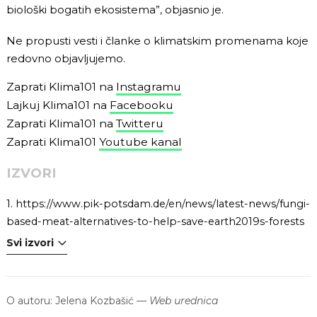
biološki bogatih ekosistema”, objasnio je.
Ne propusti vesti i članke o klimatskim promenama koje
redovno objavljujemo.
Zaprati Klima101 na
Instagramu
Lajkuj Klima101 na
Facebooku
Zaprati Klima101 na
Twitteru
Zaprati Klima101
Youtube kanal
IZVORI
1.
https://www.pik-potsdam.de/en/news/latest-news/fungi-
based-meat-alternatives-to-help-save-earth2019s-forests
Svi izvori
O autoru:
Jelena Kozbašić
—
Web urednica