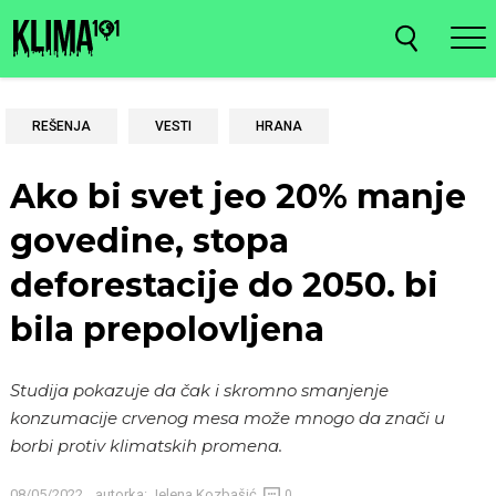
REŠENJA
VESTI
HRANA
Ako bi svet jeo 20% manje
govedine, stopa
deforestacije do 2050. bi
bila prepolovljena
Studija pokazuje da čak i skromno smanjenje
konzumacije crvenog mesa može mnogo da znači u
borbi protiv klimatskih promena.
08/05/2022
autorka:
Jelena Kozbašić
0