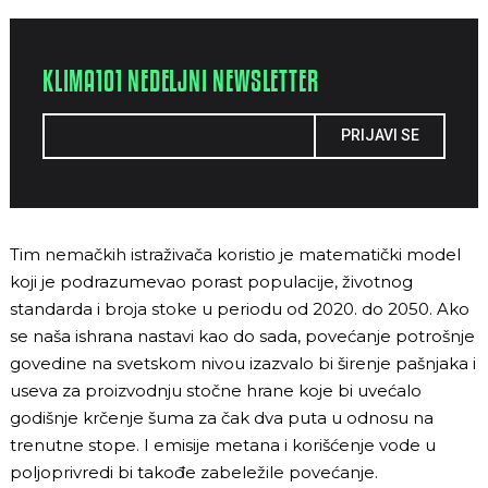
KLIMA101 NEDELJNI NEWSLETTER
PRIJAVI SE
Tim nemačkih istraživača koristio je matematički model
koji je podrazumevao porast populacije, životnog
standarda i broja stoke u periodu od 2020. do 2050. Ako
se naša ishrana nastavi kao do sada, povećanje potrošnje
govedine na svetskom nivou izazvalo bi širenje pašnjaka i
useva za proizvodnju stočne hrane koje bi uvećalo
godišnje krčenje šuma za čak dva puta u odnosu na
trenutne stope. I emisije metana i korišćenje vode u
poljoprivredi bi takođe zabeležile povećanje.