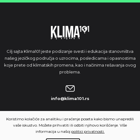
Cilj sajta Klima101 jeste podizanje svesti i edukacija stanovništva
našeg jezičkog područja o uzrocima, posledicama i opasnostima
koje prete od klimatskih promena, kao i načinima rešavanja ovog
problema.
info@klima101.rs
NAŠA IDEJA
Koristimo kolačiće za analitiku i praćenje poseta kako bismo unapredili
vaše iskustvo. Možete prihvatiti ili odbiti njihovo korišćenje. Više
informacija u našoj
politici privatnosti.