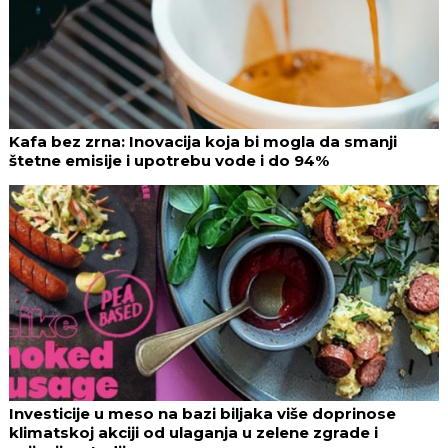
Kafa bez zrna: Inovacija koja bi mogla da smanji
štetne emisije i upotrebu vode i do 94%
Investicije u meso na bazi biljaka više doprinose
klimatskoj akciji od ulaganja u zelene zgrade i