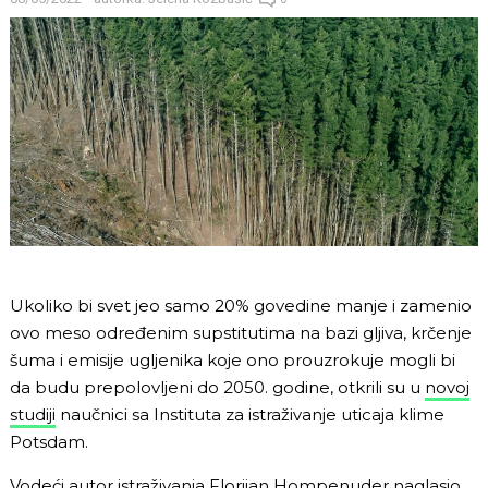
Ukoliko bi svet jeo samo 20% govedine manje i zamenio
ovo meso određenim supstitutima na bazi gljiva, krčenje
šuma i emisije ugljenika koje ono prouzrokuje mogli bi
da budu prepolovljeni do 2050. godine, otkrili su u
novoj
studiji
naučnici sa Instituta za istraživanje uticaja klime
Potsdam.
Vodeći autor istraživanja Florijan Hompenuder naglasio