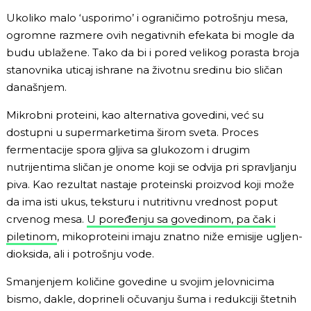
Ukoliko malo ‘usporimo’ i ograničimo potrošnju mesa,
ogromne razmere ovih negativnih efekata bi mogle da
budu ublažene. Tako da bi i pored velikog porasta broja
stanovnika uticaj ishrane na životnu sredinu bio sličan
današnjem.
Mikrobni proteini, kao alternativa govedini, već su
dostupni u supermarketima širom sveta. Proces
fermentacije spora gljiva sa glukozom i drugim
nutrijentima sličan je onome koji se odvija pri spravljanju
piva. Kao rezultat nastaje proteinski proizvod koji može
da ima isti ukus, teksturu i nutritivnu vrednost poput
crvenog mesa.
U poređenju sa govedinom, pa čak i
piletinom
, mikoproteini imaju znatno niže emisije ugljen-
dioksida, ali i potrošnju vode.
Smanjenjem količine govedine u svojim jelovnicima
bismo, dakle, doprineli očuvanju šuma i redukciji štetnih