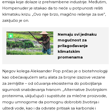
emisija koje dolaze iz prehrambene industrije. Međutim,
Hompenuder je istakao da to neće u potpunosti rešiti
klimatsku krizu. „Ovo nije brzo, magično rešenje za sve”,
zaključio je on.
Nemaju svi jednaku
mogućnost za
prilagođavanje
klimatskim
promenama
Njegov kolega Aleksander Pop pričao je o biotehnologiji
kao obećavajućem setu alata za brojne izazove vezane
za zemljište – od očuvanja ekosistema do poboljšanja
sigurnosti snabdevanja hranom. „Alternative životinjskim
proteinima, uključujući i supstitute za mlečne proizvode,
mogu umnogome da pomognu dobrobiti životinja i
uštedi vode, kao i da odvrate pritisak sa karbonski i