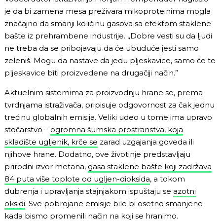
je da bi zamena mesa preživara mikoproteinima mogla
značajno da smanji količinu gasova sa efektom staklene
bašte iz prehrambene industrije. „Dobre vesti su da ljudi
ne treba da se pribojavaju da će ubuduće jesti samo
zeleniš. Mogu da nastave da jedu pljeskavice, samo će te
pljeskavice biti proizvedene na drugačiji način.”
Aktuelnim sistemima za proizvodnju hrane se, prema
tvrdnjama istraživača, pripisuje odgovornost za čak jednu
trećinu globalnih emisija. Veliki udeo u tome ima upravo
stočarstvo –
ogromna šumska prostranstva, koja
skladište ugljenik, krče se
zarad uzgajanja goveda ili
njihove hrane. Dodatno, ove životinje predstavljaju
prirodni izvor metana,
gasa staklene bašte koji zadržava
84 puta više toplote od ugljen-dioksida
, a tokom
đubrenja i upravljanja stajnjakom ispuštaju se
azotni
oksidi
. Sve pobrojane emisije bile bi osetno smanjene
kada bismo promenili način na koji se hranimo.