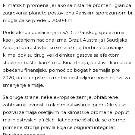
klimatskih promena, jer ako se ništa ne promeni, granica
zagrevanja planete postavljena Pariskim sporazumom bi
mogla da se pređe u 2030-tim.
Podstaknuti povlačenjem SAD iz Pariskog sporazuma,
kao i jačanjem nacionalizma, Brazil, Australija i Saudijska
Arabija suprostavljali su se snažnijoj borbi za očuvanje
klime, dok su drugi veliki emiteri gasova sa efektom
staklene bašte, kao što su Kina i Indija, postavili kao uslov
obećanu finansijsku pomoć od bogatih zemalja pre
2020, da bi uopšte razmotrili postavljene novih ciljeva za
smanjenje emisije.
Sa druge strane, neke evropske zemlje, ohrabrene
zahtevima javnosti i mladim aktivistima, pridružile su se
pozivu zemalja osetljivim na klimatske promene, poput
malih ostrvskih, afričkih i latinoameričkih, da se oforme i
primene strožija pravila koja će osigurati integritet
Pariskog dogovora.