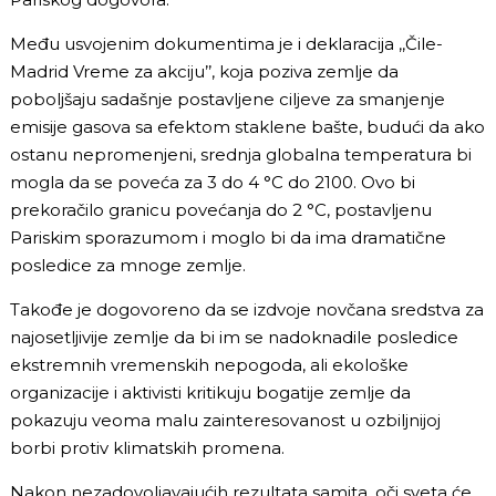
Među usvojenim dokumentima je i deklaracija ,,Čile-
Madrid Vreme za akciju’’, koja poziva zemlje da
poboljšaju sadašnje postavljene ciljeve za smanjenje
emisije gasova sa efektom staklene bašte, budući da ako
ostanu nepromenjeni, srednja globalna temperatura bi
mogla da se poveća za 3 do 4
°C
do 2100. Ovo bi
prekoračilo granicu povećanja do 2
°C
, postavljenu
Pariskim sporazumom i moglo bi da ima dramatične
posledice za mnoge zemlje.
Takođe je dogovoreno da se izdvoje novčana sredstva za
najosetljivije zemlje da bi im se nadoknadile posledice
ekstremnih vremenskih nepogoda, ali ekološke
organizacije i aktivisti kritikuju bogatije zemlje da
pokazuju veoma malu zainteresovanost u ozbiljnijoj
borbi protiv klimatskih promena.
Nakon nezadovoljavajućih rezultata samita, oči sveta će