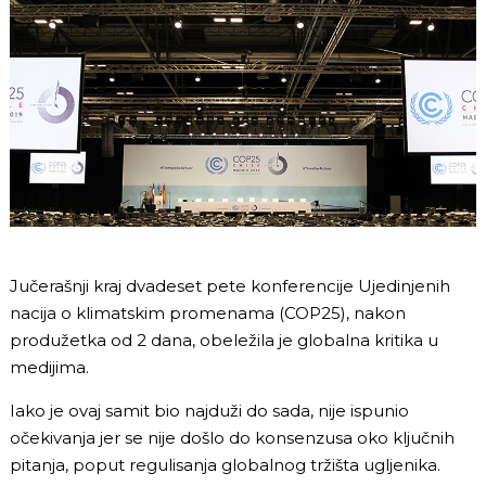
Jučerašnji kraj dvadeset pete konferencije Ujedinjenih
nacija o klimatskim promenama (COP25), nakon
produžetka od 2 dana, obeležila je globalna kritika u
medijima.
Iako je ovaj samit bio najduži do sada, nije ispunio
očekivanja jer se nije došlo do konsenzusa oko ključnih
pitanja, poput regulisanja globalnog tržišta ugljenika.