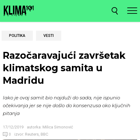
POLITIKA
VESTI
Razočaravajući završetak
klimatskog samita u
Madridu
Iako je ovaj samit bio najduži do sada, nije ispunio
očekivanja jer se nije došlo do konsenzusa oko ključnih
pitanja
17/12/2019
autorka:
Milica Simonović
izvor: Reuters, BBC
0