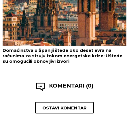
Domaćinstva u Španiji štede oko deset evra na
računima za struju tokom energetske krize: Uštede
su omogućili obnovljivi izvori
KOMENTARI (0)
OSTAVI KOMENTAR