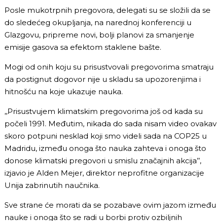
Posle mukotrpnih pregovora, delegati su se složili da se
do sledećeg okupljanja, na narednoj konferenciji u
Glazgovu, pripreme novi, bolji planovi za smanjenje
emisije gasova sa efektom staklene bašte.
Mogi od onih koju su prisustvovali pregovorima smatraju
da postignut dogovor nije u skladu sa upozorenjima i
hitnošću na koje ukazuje nauka.
,,Prisustvujem klimatskim pregovorima još od kada su
počeli 1991. Međutim, nikada do sada nisam video ovakav
skoro potpuni nesklad koji smo videli sada na COP25 u
Madridu, između onoga što nauka zahteva i onoga što
donose klimatski pregovori u smislu značajnih akcija’’,
izjavio je Alden Mejer, direktor neprofitne organizacije
Unija zabrinutih naučnika.
Sve strane će morati da se pozabave ovim jazom između
nauke i onoga što se radi u borbi protiv ozbiljnih