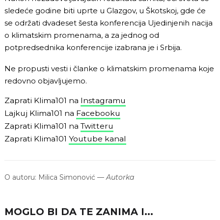
sledeće godine biti uprte u Glazgov, u Škotskoj, gde će
se održati dvadeset šesta konferencija Ujedinjenih nacija
o klimatskim promenama, a za jednog od
potpredsednika konferencije izabrana je i Srbija.
Ne propusti vesti i članke o klimatskim promenama koje
redovno objavljujemo.
Zaprati Klima101 na
Instagramu
Lajkuj Klima101 na
Facebooku
Zaprati Klima101 na
Twitteru
Zaprati Klima101
Youtube kanal
O autoru:
Milica Simonović
—
Autorka
MOGLO BI DA TE ZANIMA I...