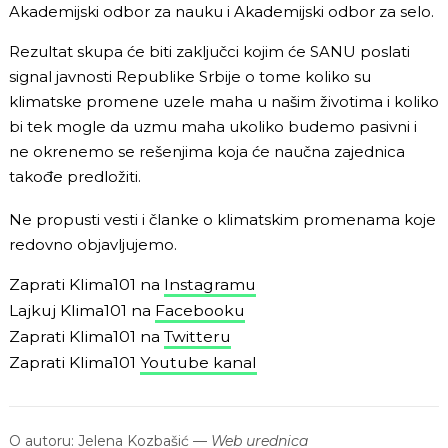
Akademijski odbor za nauku i Akademijski odbor za selo.
Rezultat skupa će biti zaključci kojim će SANU poslati
signal javnosti Republike Srbije o tome koliko su
klimatske promene uzele maha u našim životima i koliko
bi tek mogle da uzmu maha ukoliko budemo pasivni i
ne okrenemo se rešenjima koja će naučna zajednica
takođe predložiti.
Ne propusti vesti i članke o klimatskim promenama koje
redovno objavljujemo.
Zaprati Klima101 na
Instagramu
Lajkuj Klima101 na
Facebooku
Zaprati Klima101 na
Twitteru
Zaprati Klima101
Youtube kanal
O autoru:
Jelena Kozbašić
—
Web urednica