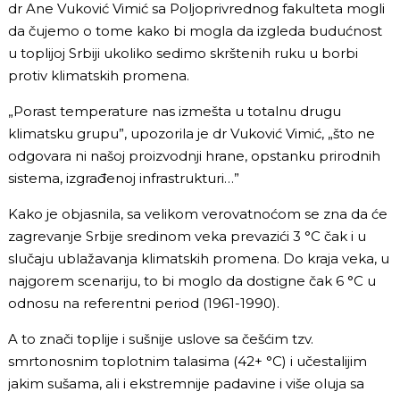
dr Ane Vuković Vimić sa Poljoprivrednog fakulteta mogli
da čujemo o tome kako bi mogla da izgleda budućnost
u toplijoj Srbiji ukoliko sedimo skrštenih ruku u borbi
protiv klimatskih promena.
„Porast temperature nas izmešta u totalnu drugu
klimatsku grupu”, upozorila je dr Vuković Vimić, „što ne
odgovara ni našoj proizvodnji hrane, opstanku prirodnih
sistema, izgrađenoj infrastrukturi…”
Kako je objasnila, sa velikom verovatnoćom se zna da će
zagrevanje Srbije sredinom veka prevazići 3 °C čak i u
slučaju ublažavanja klimatskih promena. Do kraja veka, u
najgorem scenariju, to bi moglo da dostigne čak 6 °C u
odnosu na referentni period (1961-1990).
A to znači toplije i sušnije uslove sa češćim tzv.
smrtonosnim toplotnim talasima (42+ °C) i učestalijim
jakim sušama, ali i ekstremnije padavine i više oluja sa