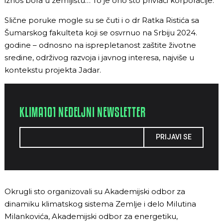
iznos bora u zemljištu… To je ono što privlači korporacije.”
Slične poruke mogle su se čuti i o dr Ratka Ristića sa
Šumarskog fakulteta koji se osvrnuo na Srbiju 2024.
godine – odnosno na isprepletanost zaštite životne
sredine, održivog razvoja i javnog interesa, najviše u
kontekstu projekta Jadar.
KLIMA101 NEDELJNI NEWSLETTER
PRIJAVI SE
Okrugli sto organizovali su Akademijski odbor za
dinamiku klimatskog sistema Zemlje i delo Milutina
Milankovića, Akademijski odbor za energetiku,