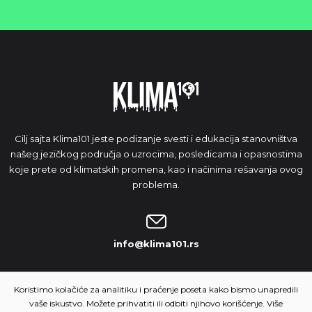
Cilj sajta Klima101 jeste podizanje svesti i edukacija stanovništva
našeg jezičkog područja o uzrocima, posledicama i opasnostima
koje prete od klimatskih promena, kao i načinima rešavanja ovog
problema.
info@klima101.rs
NAŠA IDEJA
Koristimo kolačiće za analitiku i praćenje poseta kako bismo unapredili
vaše iskustvo. Možete prihvatiti ili odbiti njihovo korišćenje. Više