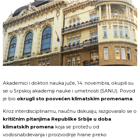
Akademici i doktori nauka juče, 14. novembra, okupili su
se u Srpskoj akademiji nauke i umetnosti (SANU). Povod
je bio
okrugli sto posvećen klimatskim promenama
.
Kroz interdisciplinarnu, naučnu diskusiju, razgovaralo se o
kritičnim pitanjima Republike Srbije u doba
klimatskih promena
koja se protežu od
vodosnabdevanja i proizvodnje hrane preko