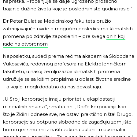
napretka. Procenjuje se da je ugroženo prosečno
trajanje dužine života koje je poslednjih sto godina raslo.”
Dr Petar Bulat sa Medicinskog fakulteta pružio
zabrinjavajuće uvide o mogućim posledicama klimatskih
promena po zdravlje zaposlenih – pre svega
onih koji
rade na otvorenom
.
Naposletku, sudeći prema rečima akademika Slobodana
Vukosavića, redovnog profesora na Elektrotehničkom
fakultetu, u našoj zemlji izazov klimatskih promena
udružuje se sa lošim propisima u oblasti životne sredine
– a koji bi mogli dodatno da nas devastiraju.
„U Srbiji korporacije imaju prioritet u eksploataciji
mineralnih resursa”, smatra on. „Dođe korporacija kao
što je Ziđin i odnese sve, ne ostavi praktično ništa! Drugo,
korporacije su potpuno slobodne da zagađuju zemljište
borom jer smo mi iz naših zakona uklonili maksimalni