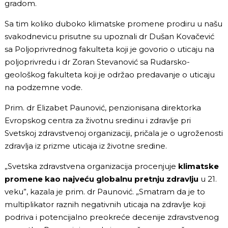
gradom.
Sa tim koliko duboko klimatske promene prodiru u našu
svakodnevicu prisutne su upoznali dr Dušan Kovačević
sa Poljoprivrednog fakulteta koji je govorio o uticaju na
poljoprivredu i dr Zoran Stevanović sa Rudarsko-
geološkog fakulteta koji je održao predavanje o uticaju
na podzemne vode.
Prim. dr Elizabet Paunović, penzionisana direktorka
Evropskog centra za životnu sredinu i zdravlje pri
Svetskoj zdravstvenoj organizaciji, pričala je o ugroženosti
zdravlja iz prizme uticaja iz životne sredine.
„Svetska zdravstvena organizacija procenjuje
klimatske
promene kao najveću globalnu pretnju zdravlju
u 21.
veku”, kazala je prim. dr Paunović. „Smatram da je to
multiplikator raznih negativnih uticaja na zdravlje koji
podriva i potencijalno preokreće decenije zdravstvenog