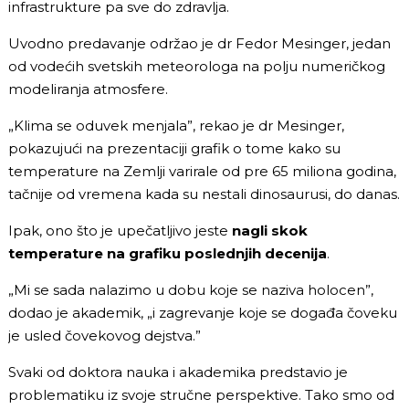
infrastrukture pa sve do zdravlja.
Uvodno predavanje održao je dr Fedor Mesinger, jedan
od vodećih svetskih meteorologa na polju numeričkog
modeliranja atmosfere.
„Klima se oduvek menjala”, rekao je dr Mesinger,
pokazujući na prezentaciji grafik o tome kako su
temperature na Zemlji varirale od pre 65 miliona godina,
tačnije od vremena kada su nestali dinosaurusi, do danas.
Ipak, ono što je upečatljivo jeste
nagli skok
temperature na grafiku poslednjih decenija
.
„Mi se sada nalazimo u dobu koje se naziva holocen”,
dodao je akademik, „i zagrevanje koje se događa čoveku
je usled čovekovog dejstva.”
Svaki od doktora nauka i akademika predstavio je
problematiku iz svoje stručne perspektive. Tako smo od