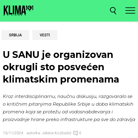
SRBIJA
VESTI
U SANU je organizovan
okrugli sto posvećen
klimatskim promenama
Kroz interdisciplinarnu, naučnu diskusiju, razgovaralo se
o kritičnim pitanjima Republike Srbije u doba klimatskih
promena koja se protežu od vodosnabdevanja i
proizvodnje hrane preko infrastrukture pa sve do zdravlja
15/11/2024
autorka:
Jelena Kozbašić
0