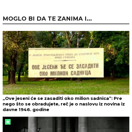
MOGLO BI DA TE ZANIMA I...
„Ove jeseni će se zasaditi oko milion sadnica”: Pre
nego što se obradujete, reč je o naslovu iz novina iz
davne 1946. godine