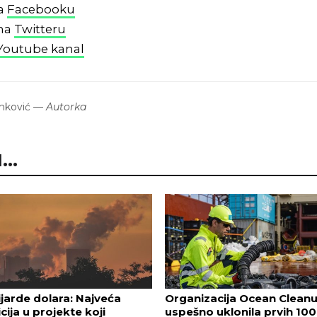
na
Facebooku
 na
Twitteru
Youtube kanal
nković
—
Autorka
..
lijarde dolara: Najveća
Organizacija Ocean Clean
icija u projekte koji
uspešno uklonila prvih 100