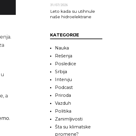
31/07/2026
Leto kada su utihnule
naše hidroelektrane
KATEGORIJE
enja.
za
Nauka
Rešenja
Posledice
Srbija
 u
Intervju
Podcast
Priroda
e, a
Vazduh
Politika
emo.
Zanimljivosti
Šta su klimatske
promene?