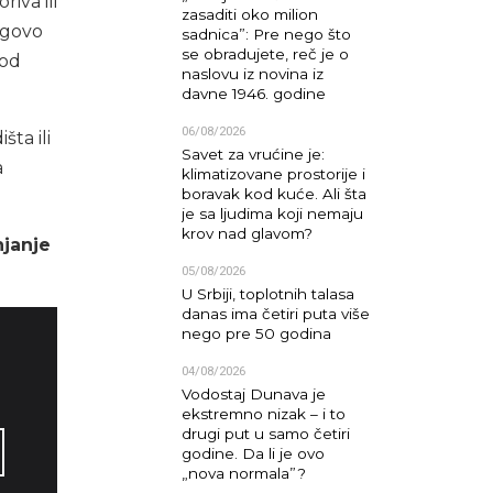
iva ili
zasaditi oko milion
egovo
sadnica”: Pre nego što
se obradujete, reč je o
pod
naslovu iz novina iz
davne 1946. godine
06/08/2026
ta ili
Savet za vrućine je:
a
klimatizovane prostorije i
boravak kod kuće. Ali šta
je sa ljudima koji nemaju
krov nad glavom?
njanje
05/08/2026
U Srbiji, toplotnih talasa
danas ima četiri puta više
nego pre 50 godina
04/08/2026
Vodostaj Dunava je
ekstremno nizak – i to
drugi put u samo četiri
godine. Da li je ovo
„nova normala”?