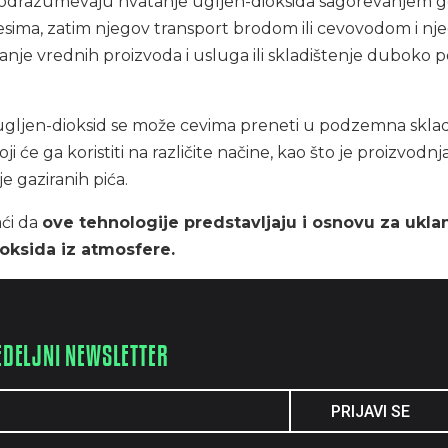
odrazumevaju hvatanje ugljen-dioksida sagorevanjem gor
esima, zatim njegov transport brodom ili cevovodom i nj
ranje vrednih proizvoda i usluga ili skladištenje duboko 
gljen-dioksid se može cevima preneti u podzemna skladiš
i će ga koristiti na različite načine, kao što je proizvodnj
nje gaziranih pića.
aći da
ove tehnologije predstavljaju i osnovu za ukla
ioksida iz atmosfere.
EDELJNI NEWSLETTER
PRIJAVI SE