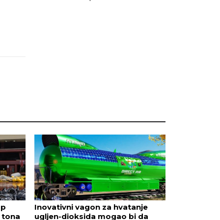
up
Inovativni vagon za hvatanje
 tona
ugljen-dioksida mogao bi da