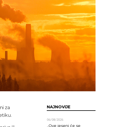
NAJNOVIJE
ni za
etiku.
06/08/2026
„Ove jeseni će se