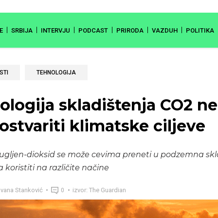
E
SRBIJA
INTERVJU
PODCAST
PRIRODA
VAZDUH
POLITIKA
STI
TEHNOLOGIJA
ologija skladištenja CO2 ne
stvariti klimatske ciljeve
ugljen-dioksid se može cevima preneti u podzemna sklad
koristiti na različite načine
vana Stanković
izvor: The Guardian
0