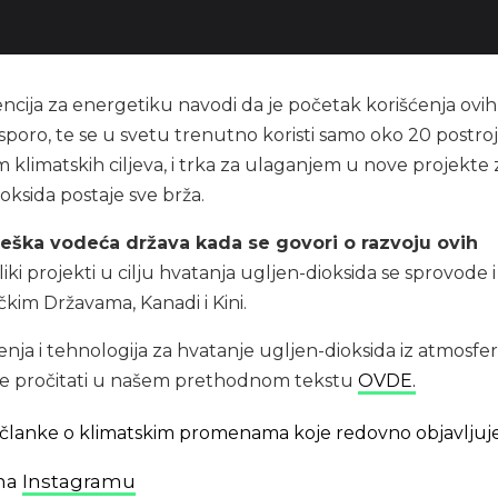
ija za energetiku navodi da je početak korišćenja ovih
sporo, te se u svetu trenutno koristi samo oko 20 postroj
m klimatskih ciljeva, i trka za ulaganjem u nove projekte 
oksida postaje sve brža.
eška vodeća država kada se govori o razvoju ovih
veliki projekti u cilju hvatanja ugljen-dioksida se sprovode i
kim Državama, Kanadi i Kini.
nja i tehnologija za hvatanje ugljen-dioksida iz atmosfer
te pročitati u našem prethodnom tekstu
OVDE.
 i članke o klimatskim promenama koje redovno objavljuj
 na
Instagramu