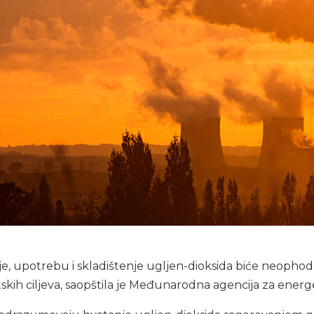
je, upotrebu i skladištenje ugljen-dioksida biće neophod
tskih ciljeva, saopštila je Međunarodna agencija za energ