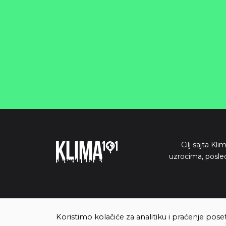
Cilj sajta Kl
uzrocima, posle
Koristimo kolačiće za analitiku i praćenje pose