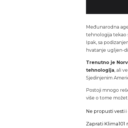
Međunarodna agenc
tehnologija tekao 
Ipak, sa podizanje
hvatanje ugljen-di
Trenutno je Norv
tehnologija
, ali 
Sjedinjenim Američ
Postoji mnogo reše
više o tome može
Ne propusti vesti
Zaprati Klima101