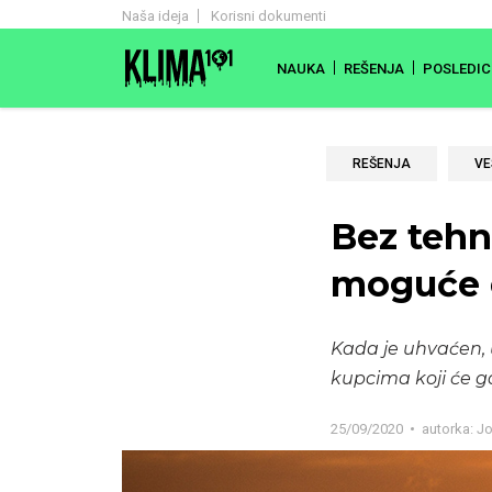
Naša ideja
Korisni dokumenti
NAUKA
REŠENJA
POSLEDIC
REŠENJA
VE
Bez tehn
moguće o
Kada je uhvaćen, 
kupcima koji će ga 
25/09/2020
autorka:
Jo