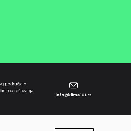
kog područja o
činima rešavanja
info@klima101.rs