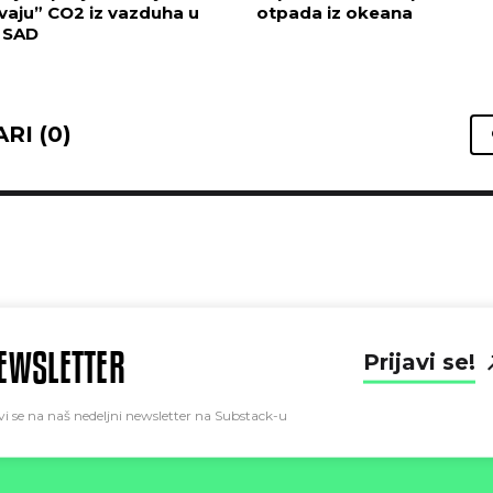
vaju” CO2 iz vazduha u
otpada iz okeana
i SAD
RI (0)
EWSLETTER
Prijavi se!
vi se na naš nedeljni newsletter na Substack-u