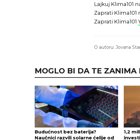
Lajkuj Klima101 
Zaprati Klima101
Zaprati Klima101
O autoru:
Jovana Sta
MOGLO BI DA TE ZANIMA I.
Budućnost bez baterija?
1,2 mi
Naučnici razvili solarne ćelije od
invest