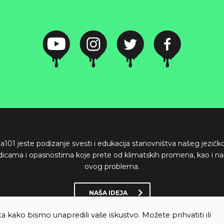
ima101 jeste podizanje svesti i edukacija stanovništva našeg jezič
dicama i opasnostima koje prete od klimatskih promena, kao i na
ovog problema.
NAŠA IDEJA
ta kako bismo unapredili vaše iskustvo. Možete prihvatiti ili