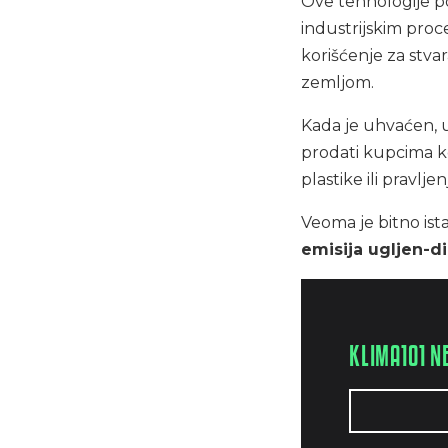
Ove tehnologije p
industrijskim proc
korišćenje za stva
zemljom.
Kada je uhvaćen, u
prodati kupcima koj
plastike ili pravlje
Veoma je bitno ist
emisija ugljen-d
KLIMA101 N