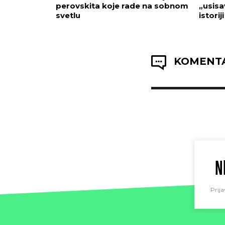
perovskita koje rade na sobnom
„usisa
svetlu
istorij
KOMENTA
N
Prija