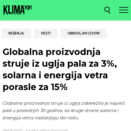
REŠENJA
VESTI
OBNOVLJIVI IZVORI
Globalna proizvodnja
struje iz uglja pala za 3%,
solarna i energija vetra
porasle za 15%
Globalna proizvodnja struje iz uglja zabeležila je najveći
pad u poslednjih 30 godina, sa druge strane solarna i
energija vetra nastavljaju da rastu
09/03/2020
autorka:
Milica Simonović