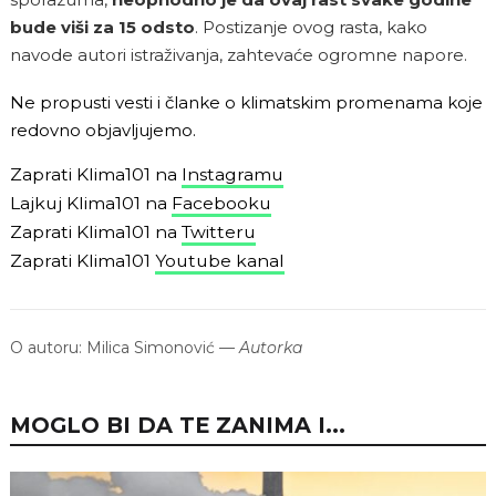
bude viši za 15 odsto
. Postizanje ovog rasta, kako
navode autori istraživanja, zahtevaće ogromne napore.
Ne propusti vesti i članke o klimatskim promenama koje
redovno objavljujemo.
Zaprati Klima101 na
Instagramu
Lajkuj Klima101 na
Facebooku
Zaprati Klima101 na
Twitteru
Zaprati Klima101
Youtube kanal
O autoru:
Milica Simonović
—
Autorka
MOGLO BI DA TE ZANIMA I...