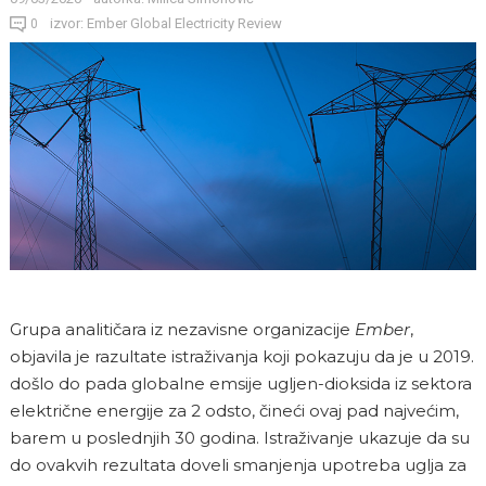
izvor: Ember Global Electricity Review
0
Grupa analitičara iz nezavisne organizacije
Ember
,
objavila je razultate istraživanja koji pokazuju da je u 2019.
došlo do pada globalne emsije ugljen-dioksida iz sektora
električne energije za 2 odsto, čineći ovaj pad najvećim,
barem u poslednjih 30 godina. Istraživanje ukazuje da su
do ovakvih rezultata doveli smanjenja upotreba uglja za