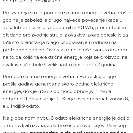
do emisije ugljen-dioksida.
Proizvodnja struje pomoću solarne i energije vetra prošle
godine je zabeležila drugo najveće povećanje ikada u
apsolutnom smislu sa dodatnih 270TWh, procentualno
gledano proizvodnja struje iz ova dva izvora porasla je za
15% što predstavlja blago usporavanje u odnosu na
prethodne godine. Ovakav trend je očekivan, s obzirom
na to da količina električne energije koja se proizvodi na
ovakav način beleži veliki rast u poslednjih 7 godina.
Pomoću solarne i energije vetra u Evropskoj uniji je
prošle godine generesina skoro petina električne
energije, dok je u SAD pomoću obnovljivih izvora
dobijeno 11 odsto struje. U Kini je ovaj procenat iznosio 8,
a u Indiji 9 odsto.
Na globalnom nivou, 8 odsto električne energije je došlo
iz obnovljivih izvora, a da bi se ispoštovali ciljevi Pariskog
sporazuma,
neophodno je da ovaj rast svake godine