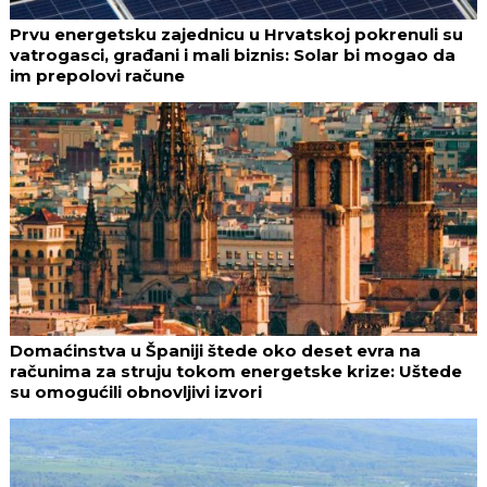
Prvu energetsku zajednicu u Hrvatskoj pokrenuli su
vatrogasci, građani i mali biznis: Solar bi mogao da
im prepolovi račune
Domaćinstva u Španiji štede oko deset evra na
računima za struju tokom energetske krize: Uštede
su omogućili obnovljivi izvori