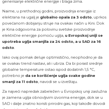
generisanje električne energije i blaga zima.
Naime, u prethodnoj godini, proizvodnja energije iz
elektrana na ugalj je
globalno opala za 3 odsto
, uprkos
povećanom dobijanju struje na ovakav način u Kini. Dok
je Kina odgovorna za polovinu svetske proizvodnje
električne energije pomoću uglja,
u Evropskoj uniji se
upotreba uglja smanjila za 24 odsto, a u SAD za 16
odsto
.
Iako ovaj pomak deluje optimistično, neophodno je da
se ovakav trend nastavi, ali i ubrza. Da bi porast srednje
globalne temperature ostao ispod dodatnih 1,5
°C
,
potrebno je
da se korišćenje uglja svake godine
smanji za 11 odsto
, navodi se u izveštaju.
Za najveći napredak zabeležen u Evropskoj uniji zaslužna
je zamena uglja obnovljivim izvorima energije, dok se u
SAD i dalje znatno koristi prirodni gas, koji takođe dovodi