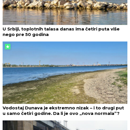
U Srbiji, toplotnih talasa danas ima četiri puta više
nego pre 50 godina
Vodostaj Dunava je ekstremno nizak – i to drugi put
u samo četiri godine. Da li je ovo „nova normala”?