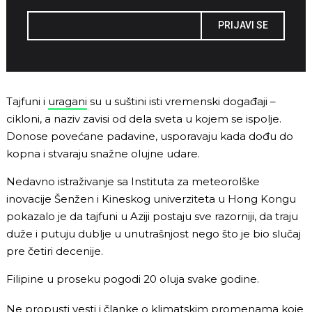
PRIJAVI SE
Tajfuni i
uragani
su u suštini isti vremenski događaji –
cikloni, a naziv zavisi od dela sveta u kojem se ispolje.
Donose povećane padavine, usporavaju kada dođu do
kopna i stvaraju snažne olujne udare.
Nedavno istraživanje sa Instituta za meteorolške
inovacije Šenžen i Kineskog univerziteta u Hong Kongu
pokazalo je da tajfuni u Aziji postaju sve razorniji, da traju
duže i putuju dublje u unutrašnjost nego što je bio slučaj
pre četiri decenije.
Filipine u proseku pogodi 20 oluja svake godine.
Ne propusti vesti i članke o klimatskim promenama koje