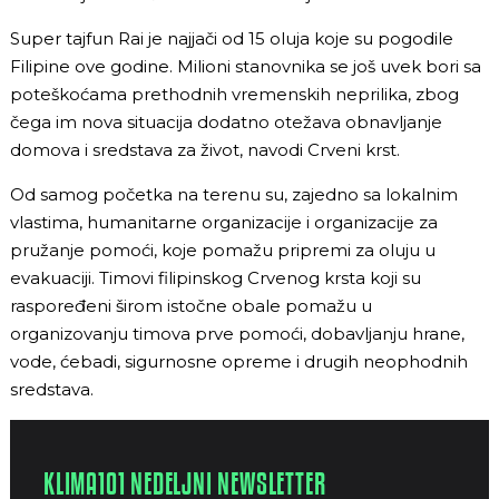
Super tajfun Rai je najjači od 15 oluja koje su pogodile
Filipine ove godine. Milioni stanovnika se još uvek bori sa
poteškoćama prethodnih vremenskih neprilika, zbog
čega im nova situacija dodatno otežava obnavljanje
domova i sredstava za život, navodi Crveni krst.
Od samog početka na terenu su, zajedno sa lokalnim
vlastima, humanitarne organizacije i organizacije za
pružanje pomoći, koje pomažu pripremi za oluju u
evakuaciji. Timovi filipinskog Crvenog krsta koji su
raspoređeni širom istočne obale pomažu u
organizovanju timova prve pomoći, dobavljanju hrane,
vode, ćebadi, sigurnosne opreme i drugih neophodnih
sredstava.
KLIMA101 NEDELJNI NEWSLETTER