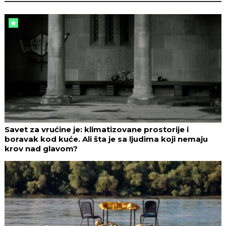
Savet za vrućine je: klimatizovane prostorije i
boravak kod kuće. Ali šta je sa ljudima koji nemaju
krov nad glavom?