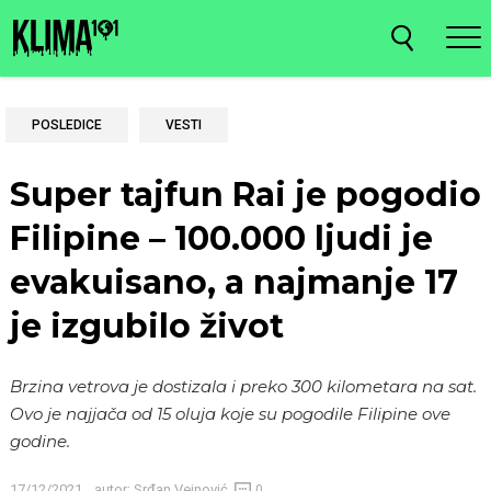
POSLEDICE
VESTI
Super tajfun Rai je pogodio
Filipine – 100.000 ljudi je
evakuisano, a najmanje 17
je izgubilo život
Brzina vetrova je dostizala i preko 300 kilometara na sat.
Ovo je najjača od 15 oluja koje su pogodile Filipine ove
godine.
17/12/2021
autor:
Srđan Vejnović
0