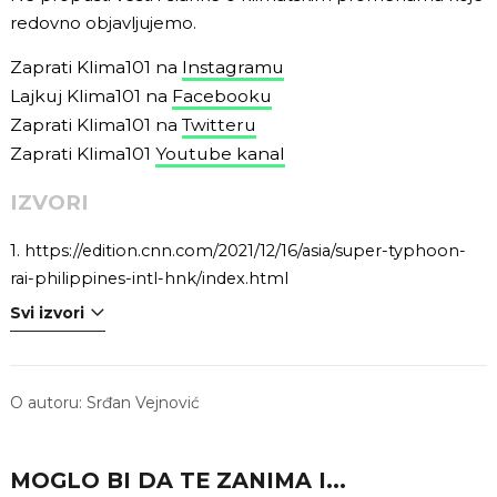
redovno objavljujemo.
Zaprati Klima101 na
Instagramu
Lajkuj Klima101 na
Facebooku
Zaprati Klima101 na
Twitteru
Zaprati Klima101
Youtube kanal
IZVORI
1.
https://edition.cnn.com/2021/12/16/asia/super-typhoon-
rai-philippines-intl-hnk/index.html
Svi izvori
O autoru:
Srđan Vejnović
MOGLO BI DA TE ZANIMA I...