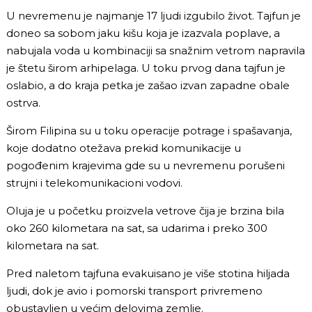
U nevremenu je najmanje 17 ljudi izgubilo život. Tajfun je
doneo sa sobom jaku kišu koja je izazvala poplave, a
nabujala voda u kombinaciji sa snažnim vetrom napravila
je štetu širom arhipelaga. U toku prvog dana tajfun je
oslabio, a do kraja petka je zašao izvan zapadne obale
ostrva.
Širom Filipina su u toku operacije potrage i spašavanja,
koje dodatno otežava prekid komunikacije u
pogođenim krajevima gde su u nevremenu porušeni
strujni i telekomunikacioni vodovi.
Oluja je u početku proizvela vetrove čija je brzina bila
oko 260 kilometara na sat, sa udarima i preko 300
kilometara na sat.
Pred naletom tajfuna evakuisano je više stotina hiljada
ljudi, dok je avio i pomorski transport privremeno
obustavljen u većim delovima zemlje.