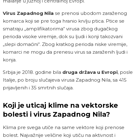
malarije u južnoj i centralnoj Evropi.
Virus Zapadnog Nila
se prenosi ubodom zaraženog
komarca koji se pre toga hranio krvlju ptica. Ptice se
smatraju „amplifikatorima“ virusa zbog dugačkog
perioda visoke viremije, dok su ljudi i konji takozvani
„slepi domaćini“. Zbog kratkog perioda niske viremije,
komarci ne mogu da prenesu virus sa zaraženih ljudi i
konja.
Srbija je 2018. godine bila
druga država u Evropi
, posle
Italije, po broju slučajeva virusa Zapadnog Nila, sa 415
prijavljenih i 35 smrtnih slučaja.
Koji je uticaj klime na vektorske
bolesti i virus Zapadnog Nila?
Klima pre svega utiče na same vektore koji prenose
bolest. Najvažnije veličine koji utiču na aktivnost i