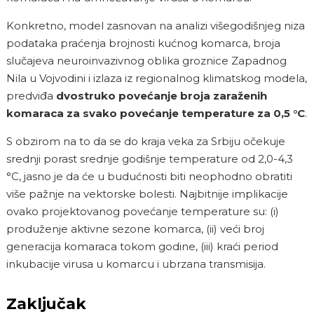
Konkretno, model zasnovan na analizi višegodišnjeg niza
podataka praćenja brojnosti kućnog komarca, broja
slučajeva neuroinvazivnog oblika groznice Zapadnog
Nila u Vojvodini i izlaza iz regionalnog klimatskog modela,
predviđa
dvostruko povećanje broja zaraženih
komaraca za svako povećanje
temperature za 0,5 °C
.
S obzirom na to da se do kraja veka za Srbiju očekuje
srednji porast srednje godišnje temperature od 2,0-4,3
°C, jasno je da će u budućnosti biti neophodno obratiti
više pažnje na vektorske bolesti. Najbitnije implikacije
ovako projektovanog povećanje temperature su: (i)
produženje aktivne sezone komarca, (ii) veći broj
generacija komaraca tokom godine, (iii) kraći period
inkubacije virusa u komarcu i ubrzana transmisija.
Zaključak