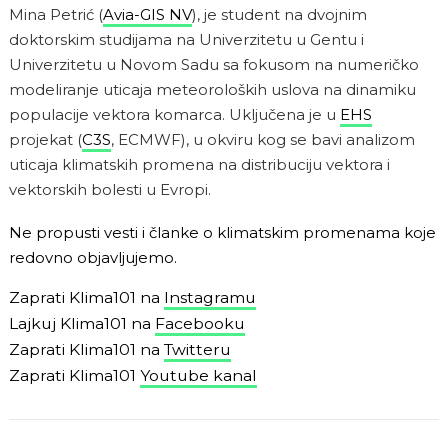
Mina Petrić (
Avia-GIS NV
), je student na dvojnim
doktorskim studijama na Univerzitetu u Gentu i
Univerzitetu u Novom Sadu sa fokusom na numeričko
modeliranje uticaja meteoroloških uslova na dinamiku
populacije vektora komarca. Uključena je u
EHS
projekat (
C3S
, ECMWF), u okviru kog se bavi analizom
uticaja klimatskih promena na distribuciju vektora i
vektorskih bolesti u Evropi.
Ne propusti vesti i članke o klimatskim promenama koje
redovno objavljujemo.
Zaprati Klima101 na
Instagramu
Lajkuj Klima101 na
Facebooku
Zaprati Klima101 na
Twitteru
Zaprati Klima101
Youtube kanal