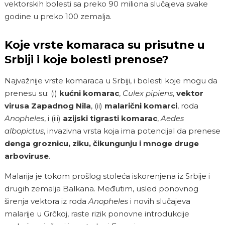
vektorskih bolesti sa preko 90 miliona slučajeva svake
godine u preko 100 zemalja.
Koje vrste komaraca su prisutne u
Srbiji i koje bolesti prenose?
Najvažnije vrste komaraca u Srbiji, i bolesti koje mogu da
prenesu su: (i)
kućni komarac
,
Culex pipiens
,
vektor
virusa Zapadnog Nila
, (ii)
malarični komarci
, roda
Anopheles
, i (iii)
azijski tigrasti komarac
,
Aedes
albopictus
, invazivna vrsta koja ima potencijal da prenese
denga groznicu, ziku, čikungunju i mnoge druge
arboviruse
.
Malarija je tokom prošlog stoleća iskorenjena iz Srbije i
drugih zemalja Balkana. Međutim, usled ponovnog
širenja vektora iz roda
Anopheles
i novih slučajeva
malarije u Grčkoj, raste rizik ponovne introdukcije