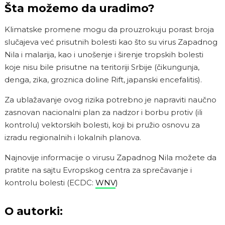
Šta možemo da uradimo?
Klimatske promene mogu da prouzrokuju porast broja
slučajeva već prisutnih bolesti kao što su virus Zapadnog
Nila i malarija, kao i unošenje i širenje tropskih bolesti
koje nisu bile prisutne na teritoriji Srbije (čikungunja,
denga, zika, groznica doline Rift, japanski encefalitis).
Za ublažavanje ovog rizika potrebno je napraviti naučno
zasnovan nacionalni plan za nadzor i borbu protiv (ili
kontrolu) vektorskih bolesti, koji bi pružio osnovu za
izradu regionalnih i lokalnih planova.
Najnovije informacije o virusu Zapadnog Nila možete da
pratite na sajtu Evropskog centra za sprečavanje i
kontrolu bolesti (ECDC:
WNV
)
O autorki: