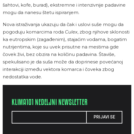
šahtovi, kofe, burad), ekstremne i intenzivnije padavine
mogu da nanesu štetu ispiranjem.
Nova istraživanja ukazuju da čak i uslovi suše mogu da
pogoduju komarcima roda
Culex
, zbog njihove sklonosti
ka eutropskim (zagađenim), stajaćim vodama, bogatim
nutrijentima, koje su uvek prisutne na mestima gde
čovek živi, bez obzira na količinu padavina. Štaviše,
spekulisano je da suša može da doprinese povećanoj
interakciji između vektora komarca i čoveka zbog
nedostatka vode.
KLIMA101 NEDELJNI NEWSLETTER
PRIJAVI SE