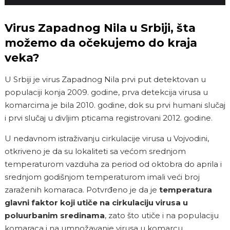
Virus Zapadnog Nila u Srbiji, šta
možemo da očekujemo do kraja
veka?
U Srbiji je virus Zapadnog Nila prvi put detektovan u
populaciji konja 2009. godine, prva detekcija virusa u
komarcima je bila 2010. godine, dok su prvi humani slučaj
i prvi slučaj u divljim pticama registrovani 2012. godine.
U nedavnom istraživanju cirkulacije virusa u Vojvodini,
otkriveno je da su lokaliteti sa većom srednjom
temperaturom vazduha za period od oktobra do aprila i
srednjom godišnjom temperaturom imali veći broj
zaraženih komaraca. Potvrđeno je da je
temperatura
glavni faktor koji utiče na cirkulaciju virusa u
poluurbanim sredinama
, zato što utiče i na populaciju
komaraca i na umnožavanje virusa u komarcu.