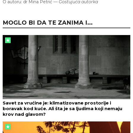
O autoru:
dr Mina Petrić
—
Gostujuća autorka
MOGLO BI DA TE ZANIMA I...
Savet za vrućine je: klimatizovane prostorije i
boravak kod kuće. Ali šta je sa ljudima koji nemaju
krov nad glavom?