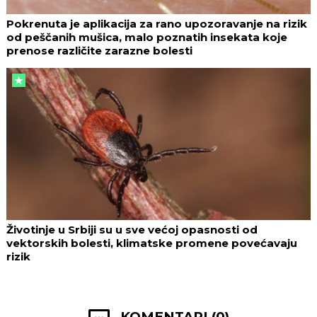
Pokrenuta je aplikacija za rano upozoravanje na rizik
od peščanih mušica, malo poznatih insekata koje
prenose različite zarazne bolesti
Životinje u Srbiji su u sve većoj opasnosti od
vektorskih bolesti, klimatske promene povećavaju
rizik
KOMENTARI (0)