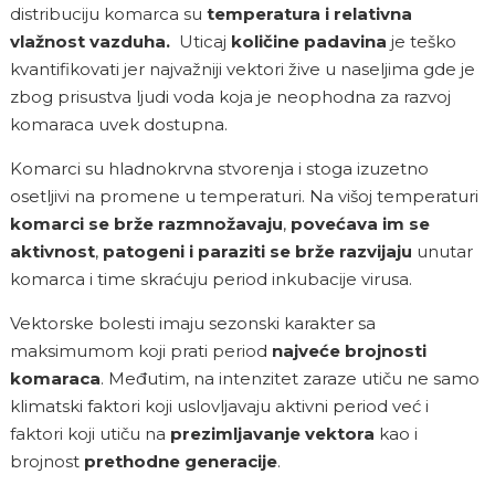
distribuciju komarca su
temperatura i relativna
vlažnost vazduha.
Uticaj
količine padavina
je teško
kvantifikovati jer najvažniji vektori žive u naseljima gde je
zbog prisustva ljudi voda koja je neophodna za razvoj
komaraca uvek dostupna.
Komarci su hladnokrvna stvorenja i stoga izuzetno
osetljivi na promene u temperaturi. Na višoj temperaturi
komarci se brže razmnožavaju
,
povećava im se
aktivnost
,
patogeni i paraziti se brže razvijaju
unutar
komarca i time skraćuju period inkubacije virusa.
Vektorske bolesti imaju sezonski karakter sa
maksimumom koji prati period
najveće brojnosti
komaraca
. Međutim, na intenzitet zaraze utiču ne samo
klimatski faktori koji uslovljavaju aktivni period već i
faktori koji utiču na
prezimljavanje vektora
kao i
brojnost
prethodne generacije
.