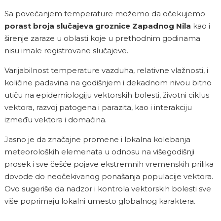
Sa povećanjem temperature možemo da očekujemo
porast broja slučajeva groznice Zapadnog Nila
kao i
širenje zaraze u oblasti koje u prethodnim godinama
nisu imale registrovane slučajeve.
Varijabilnost temperature vazduha, relativne vlažnosti, i
količine padavina na godišnjem i dekadnom nivou bitno
utiču na epidemiologiju vektorskih bolesti, životni ciklus
vektora, razvoj patogena i parazita, kao i interakciju
između vektora i domaćina.
Jasno je da značajne promene i lokalna kolebanja
meteoroloških elemenata u odnosu na višegodišnji
prosek i sve češće pojave ekstremnih vremenskih prilika
dovode do neočekivanog ponašanja populacije vektora.
Ovo sugeriše da nadzor i kontrola vektorskih bolesti sve
više poprimaju lokalni umesto globalnog karaktera.