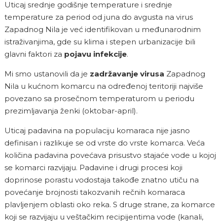
Uticaj srednje godišnje temperature i srednje
temperature za period od juna do avgusta na virus
Zapadnog Nila je već identifikovan u međunarodnim
istraživanjima, gde su klima i stepen urbanizacije bili
glavni faktori za
pojavu infekcije
.
Mi smo ustanovili da je
zadržavanje virusa
Zapadnog
Nila u kućnom komarcu na određenoj teritoriji najviše
povezano sa prosečnom temperaturom u periodu
prezimljavanja ženki (oktobar-april).
Uticaj padavina na populaciju komaraca nije jasno
definisan i razlikuje se od vrste do vrste komarca. Veća
količina padavina povećava prisustvo stajaće vode u kojoj
se komarci razvijaju. Padavine i drugi procesi koji
doprinose porastu vodostaja takođe znatno utiču na
povećanje brojnosti takozvanih rečnih komaraca
plavljenjem oblasti oko reka. S druge strane, za komarce
koji se razvijaju u veštačkim recipijentima vode (kanali,