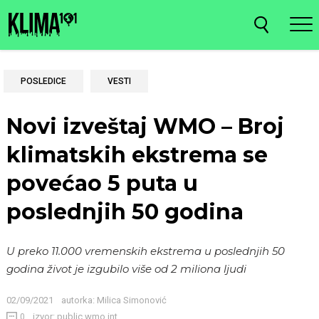
POSLEDICE
VESTI
Novi izveštaj WMO – Broj
klimatskih ekstrema se
povećao 5 puta u
poslednjih 50 godina
U preko 11.000 vremenskih ekstrema u poslednjih 50
godina život je izgubilo više od 2 miliona ljudi
02/09/2021
autorka:
Milica Simonović
izvor: public.wmo.int
0