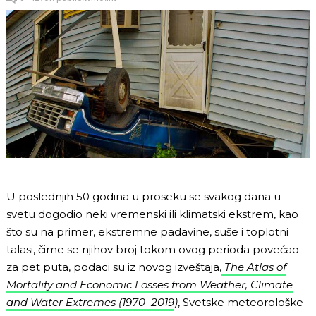
U poslednjih 50 godina u proseku se svakog dana u
svetu dogodio neki vremenski ili klimatski ekstrem, kao
što su na primer, ekstremne padavine, suše i toplotni
talasi, čime se njihov broj tokom ovog perioda povećao
za pet puta, podaci su iz novog izveštaja,
The Atlas of
Mortality and Economic Losses from Weather, Climate
and Water Extremes (1970–2019
)
, Svetske meteorološke