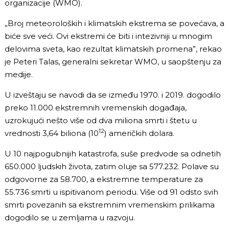
organizacije (WMO).
„Broj meteoroloških i klimatskih ekstrema se povećava, a
biće sve veći. Ovi ekstremi će biti i intezivniji u mnogim
delovima sveta, kao rezultat klimatskih promena”, rekao
je Peteri Talas, generalni sekretar WMO, u saopštenju za
medije.
U izveštaju se navodi da se između 1970. i 2019. dogodilo
preko 11.000 ekstremnih vremenskih događaja,
uzrokujući nešto više od dva miliona smrti i štetu u
12
vrednosti 3,64 biliona (10
) američkih dolara.
U 10 najpogubnijih katastrofa, suše predvode sa odnetih
650.000 ljudskih života, zatim oluje sa 577.232. Polave su
odgovorne za 58.700, a ekstremne temperature za
55.736 smrti u ispitivanom periodu. Više od 91 odsto svih
smrti povezanih sa ekstremnim vremenskim prilikama
dogodilo se u zemljama u razvoju.