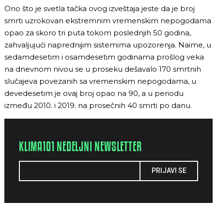
Ono što je svetla tačka ovog izveštaja jeste da je broj
smrti uzrokovan ekstremnim vremenskim nepogodama
opao za skoro tri puta tokom poslednjih 50 godina,
zahvaljujući naprednijim sistemima upozorenja. Naime, u
sedamdesetim i osamdesetim godinama prošlog veka
na dnevnom nivou se u proseku dešavalo 170 smrtnih
slučajeva povezanih sa vremenskim nepogodama, u
devedesetim je ovaj broj opao na 90, a u periodu
između 2010. i 2019. na prosečnih 40 smrti po danu.
KLIMA101 NEDELJNI NEWSLETTER
PRIJAVI SE