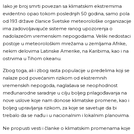
Iako je broj smrti povezan sa klimatskim ekstremima
evidentno opao tokom poslednjih 50 godina, samo pola
od 193 države članice Svetske meteorološke organizacije
ima zadovoljavajuće sisteme ranog upozorenja o
nadolazećim vremenskim nepogodama. Veliki nedostaci
postoje u meteorološkim mrežama u zemljama Afrike,
nekim delovima Latinske Amerike, na Karibima, kao i na
ostrvima u Tihom okeanu.
Zbog toga, ali i zbog rasta populacije u predelima koji se
nalaze pod povećanim rizikom od ekstremnih
vremenskih nepogoda, naglašava se neophodnost
međunarodne saradnje u cilju boljeg prilagođavanja na
nove uslove koje nam donose klimatske promene, kao i
boljeg upravljanja rizikom, za koje se savetuje da bi
trebalo da se nađu i u nacionalnim i lokalnim planovima.
Ne propusti vesti i članke o klimatskim promenama koje