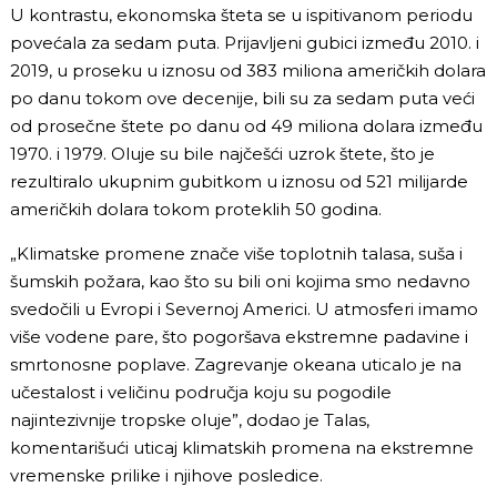
U kontrastu, ekonomska šteta se u ispitivanom periodu
povećala za sedam puta. Prijavljeni gubici između 2010. i
2019, u proseku u iznosu od 383 miliona američkih dolara
po danu tokom ove decenije, bili su za sedam puta veći
od prosečne štete po danu od 49 miliona dolara između
1970. i 1979. Oluje su bile najčešći uzrok štete, što je
rezultiralo ukupnim gubitkom u iznosu od 521 milijarde
američkih dolara tokom proteklih 50 godina.
„Klimatske promene znače više toplotnih talasa, suša i
šumskih požara, kao što su bili oni kojima smo nedavno
svedočili u Evropi i Severnoj Americi. U atmosferi imamo
više vodene pare, što pogoršava ekstremne padavine i
smrtonosne poplave. Zagrevanje okeana uticalo je na
učestalost i veličinu područja koju su pogodile
najintezivnije tropske oluje”, dodao je Talas,
komentarišući uticaj klimatskih promena na ekstremne
vremenske prilike i njihove posledice.