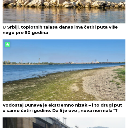
U Srbiji, toplotnih talasa danas ima četiri puta više
nego pre 50 godina
Vodostaj Dunava je ekstremno nizak – i to drugi put
u samo četiri godine. Da li je ovo „nova normala”?