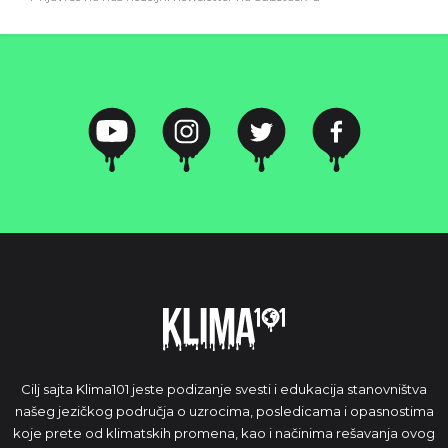
Cilj sajta Klima101 jeste podizanje svesti i edukacija stanovništva
našeg jezičkog područja o uzrocima, posledicama i opasnostima
koje prete od klimatskih promena, kao i načinima rešavanja ovog