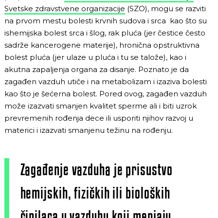
Svetske zdravstvene organizacije
(SZO), mogu se razviti
na prvom mestu bolesti krvnih sudova i srca kao što su
ishemijska bolest srca i šlog, rak pluća (jer čestice često
sadrže kancerogene materije), hronična opstruktivna
bolest pluća (jer ulaze u pluća i tu se talože), kao i
akutna zapaljenja organa za disanje. Poznato je da
zagađen vazduh utiče i na metabolizam i izaziva bolesti
kao što je šećerna bolest. Pored ovog, zagađen vazduh
može izazvati smanjen kvalitet sperme ali i biti uzrok
prevremenih rođenja dece ili usporiti njihov razvoj u
materici i izazvati smanjenu težinu na rođenju.
Zagađenje vazduha je prisustvo
hemijskih, fizičkih ili bioloških
činilaca u vazduhu koji menjaju