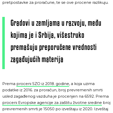
pretpostavke za proračune, te se ove procene razlikuju.
Gradovi u zemljama u razvoju, među
kojima je i Srbija, višestruko
premašuju preporučene vrednosti
zagađujućih materija
Prema
proceni SZO iz 2018. godine
, a koja uzima
podatke iz 2016. za proračun, broj prevremenih smrti
usled zagađenog vazduha je procenjen na 6592. Prema
proceni Evropske agencije za zaštitu životne sredine
broj
prevremenih smrti je 15050 po izveštaju iz 2020. Izveštaj