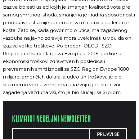
izaziva bolesti usled kojih je smanjen kvalitet života pre
samog smrtnog ishoda, smanjena je i radna sposobnost i
produktivnost a nije zanemarljiva i činjenica da lečenje
košta. Zato se, kada govorimo o uticajima zagađenog
vazduha na javno zdravlje mora uvek imati u vidu da on i
izaziva velike troškove. Po proceni OECD i SZO
Regionalne kancelarije za Evropu, u 2015. godini su
ekonomski troškovi zdravstvenih posledica i
prevremenih smrti iznosili za SZO Region Evrope 1600
milijardi američkih dolara, a udeo tih troškova je bio
srazmerno veći u zemljama u razvoju gde su i nivoi
zagađenja vazduha viši, što je bio slučaj i sa Srbijom.
KLIMA101 NEDELJNI NEWSLETTER
PRIJAVI SE