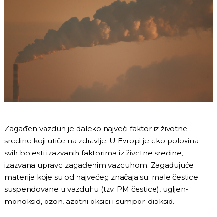
Zagađen vazduh je daleko najveći faktor iz životne
sredine koji utiče na zdravlje. U Evropi je oko polovina
svih bolesti izazvanih faktorima iz životne sredine,
izazvana upravo zagađenim vazduhom. Zagađujuće
materije koje su od najvećeg značaja su: male čestice
suspendovane u vazduhu (tzv. PM čestice), ugljen-
monoksid, ozon, azotni oksidi i sumpor-dioksid.