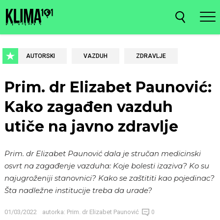
AUTORSKI
VAZDUH
ZDRAVLJE
Prim. dr Elizabet Paunović:
Kako zagađen vazduh
utiče na javno zdravlje
Prim. dr Elizabet Paunović dala je stručan medicinski
osvrt na zagađenje vazduha: Koje bolesti izaziva? Ko su
najugroženiji stanovnici? Kako se zaštititi kao pojedinac?
Šta nadležne institucije treba da urade?
01/03/2022
autorka:
Prim. dr Elizabet Paunović
0