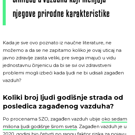
njegove prirodne karakteristike
Kada je sve ovo poznato iz naučne literature, ne
možemo a da se ne zapitamo koliko je ovaj uticaj na
javno zdravlje zaista veliki, pre svega imajući u vidu
jednostavnu činjenicu da bi se svi ovi zdravstveni
problemi mogli izbeći kada ljudi ne bi udisali zagađen
vazduh?
Koliki broj ljudi godišnje strada od
posledica zagađenog vazduha?
Po procenama SZO, zagađen vazduh ubije
oko sedam
miliona ljudi godišnje širom sveta
. Zagađen vazduh je u
2020. godini
bio četvrti po rangu faktor rizika za pojavu