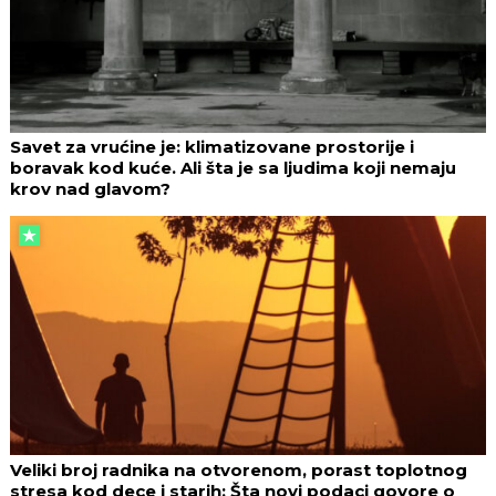
Savet za vrućine je: klimatizovane prostorije i
boravak kod kuće. Ali šta je sa ljudima koji nemaju
krov nad glavom?
Veliki broj radnika na otvorenom, porast toplotnog
stresa kod dece i starih: Šta novi podaci govore o