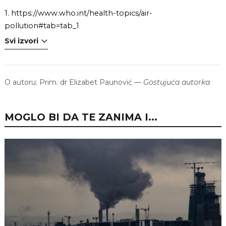
1.
https://www.who.int/health-topics/air-
pollution#tab=tab_1
Svi izvori
O autoru:
Prim. dr Elizabet Paunović
—
Gostujuća autorka
MOGLO BI DA TE ZANIMA I...