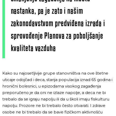
nastanka, pa je zato i našim
zakonodavstvom predviđena izrada i
sprovođenje Planova za poboljšanje
kvaliteta vazduha
Kako su najosetljivije grupe stanovništva na ove štetne
uticaje odojčad i deca, starija populacija iznad 65 godina i
hronični bolesnici, u epizodama visokog zagađenja
preporučeno je da oni ne izlaze napolje, a deca ne bi
trebalo da se igraju napolju ili da u školi imaju fiskulturu
napolju. Prozore ne bi trebalo često otvarati. I zdrave
osobe ne bi trebalo da se bave fizičkom aktivnošću