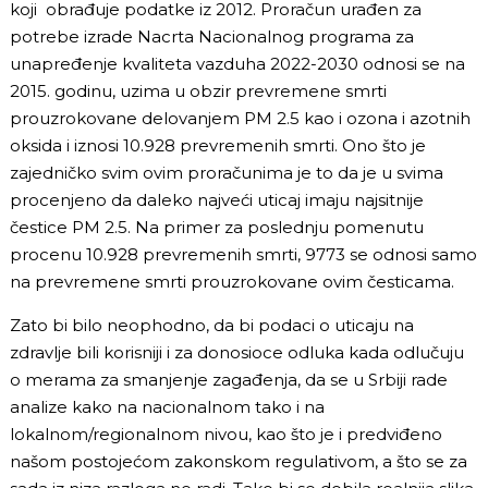
koji obrađuje podatke iz 2012. Proračun urađen za
potrebe izrade Nacrta Nacionalnog programa za
unapređenje kvaliteta vazduha 2022-2030 odnosi se na
2015. godinu, uzima u obzir prevremene smrti
prouzrokovane delovanjem PM 2.5 kao i ozona i azotnih
oksida i iznosi 10.928 prevremenih smrti. Ono što je
zajedničko svim ovim proračunima je to da je u svima
procenjeno da daleko najveći uticaj imaju najsitnije
čestice PM 2.5. Na primer za poslednju pomenutu
procenu 10.928 prevremenih smrti, 9773 se odnosi samo
na prevremene smrti prouzrokovane ovim česticama.
Zato bi bilo neophodno, da bi podaci o uticaju na
zdravlje bili korisniji i za donosioce odluka kada odlučuju
o merama za smanjenje zagađenja, da se u Srbiji rade
analize kako na nacionalnom tako i na
lokalnom/regionalnom nivou, kao što je i predviđeno
našom postojećom zakonskom regulativom, a što se za