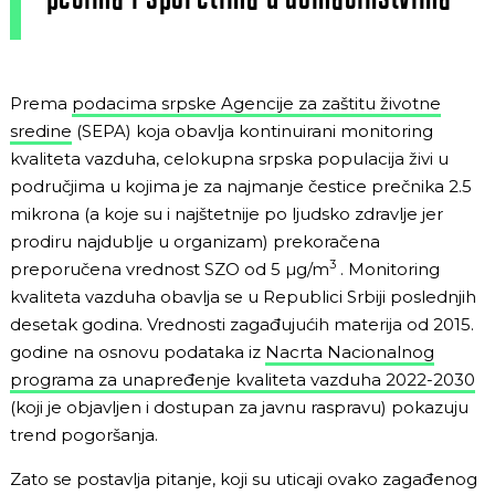
Prema
podacima srpske Agencije za zaštitu životne
sredine
(SEPA) koja obavlja kontinuirani monitoring
kvaliteta vazduha, celokupna srpska populacija živi u
područjima u kojima je za najmanje čestice prečnika 2.5
mikrona (a koje su i najštetnije po ljudsko zdravlje jer
prodiru najdublje u organizam) prekoračena
3
preporučena vrednost SZO od 5 µg/m
. Monitoring
kvaliteta vazduha obavlja se u Republici Srbiji poslednjih
desetak godina. Vrednosti zagađujućih materija od 2015.
godine na osnovu podataka iz
Nacrta Nacionalnog
programa za unapređenje kvaliteta vazduha 2022-2030
(koji je objavljen i dostupan za javnu raspravu) pokazuju
trend pogoršanja.
Zato se postavlja pitanje, koji su uticaji ovako zagađenog