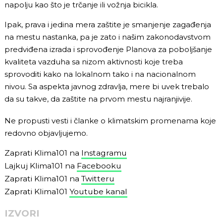
napolju kao što je trčanje ili vožnja bicikla.
Ipak, prava i jedina mera zaštite je smanjenje zagađenja
na mestu nastanka, pa je zato i našim zakonodavstvom
predviđena izrada i sprovođenje Planova za poboljšanje
kvaliteta vazduha sa nizom aktivnosti koje treba
sprovoditi kako na lokalnom tako i na nacionalnom
nivou. Sa aspekta javnog zdravlja, mere bi uvek trebalo
da su takve, da zaštite na prvom mestu najranjivije.
Ne propusti vesti i članke o klimatskim promenama koje
redovno objavljujemo.
Zaprati Klima101 na
Instagramu
Lajkuj Klima101 na
Facebooku
Zaprati Klima101 na
Twitteru
Zaprati Klima101
Youtube kanal
IZVORI