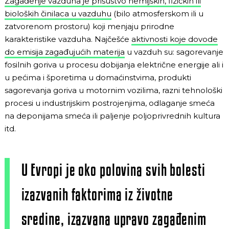
Zagađenje vazduha je prisustvo hemijskih, fizičkih ili
bioloških činilaca u vazduhu
(bilo atmosferskom ili u
zatvorenom prostoru) koji menjaju prirodne
karakteristike vazduha. Najčešće
aktivnosti koje dovode
do emisija zagađujućih materija
u vazduh su: sagorevanje
fosilnih goriva u procesu dobijanja električne energije ali i
u pećima i šporetima u domaćinstvima, produkti
sagorevanja goriva u motornim vozilima, razni tehnološki
procesi u industrijskim postrojenjima, odlaganje smeća
na deponijama smeća ili paljenje poljoprivrednih kultura
itd.
U Evropi je oko polovina svih bolesti
izazvanih faktorima iz životne
sredine, izazvana upravo zagađenim