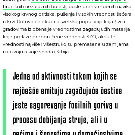
hroničnih nezaraznih bolesti
, posle prehrambenih navika,
visokog krvnog pritiska, pušenja i visokih vrednosti šećera
u krvi. Gotovo celokupna svetska populacija koja živi u
gradovima izložena je vrednostima zagađujućih materija
koje prelaze preporučene vrednosti SZO, ali su te
vrednosti najviše i višestruko su premašene u zemljama
u razvoju u koje spada i Srbija.
Jedna od aktivnosti tokom kojih se
najčešće emituju zagađujuće čestice
jeste sagorevanje fosilnih goriva u
procesu dobijanja struje, ali i u
pećima i šporetima u domaćinstvima