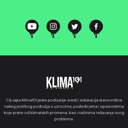
Cilj sajta Klima101 jeste podizanje svesti i edukacija stanovništva
našeg jezičkog područja o uzrocima, posledicama i opasnostima
koje prete od klimatskih promena, kao i načinima rešavanja ovog
problema.