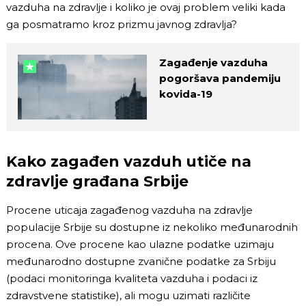
vazduha na zdravlje i koliko je ovaj problem veliki kada
ga posmatramo kroz prizmu javnog zdravlja?
Zagađenje vazduha
pogoršava pandemiju
kovida-19
Kako zagađen vazduh utiče na
zdravlje građana Srbije
Procene uticaja zagađenog vazduha na zdravlje
populacije Srbije su dostupne iz nekoliko međunarodnih
procena. Ove procene kao ulazne podatke uzimaju
međunarodno dostupne zvanične podatke za Srbiju
(podaci monitoringa kvaliteta vazduha i podaci iz
zdravstvene statistike), ali mogu uzimati različite