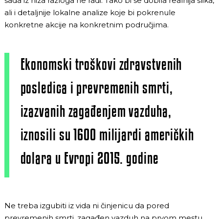
sada iz niza razloga ne radi. Tako bi se dobila realnija slika,
ali i detaljnije lokalne analize koje bi pokrenule
konkretne akcije na konkretnim područjima.
Ekonomski troškovi zdravstvenih
posledica i prevremenih smrti,
izazvanih zagađenjem vazduha,
iznosili su 1600 milijardi američkih
dolara u Evropi 2015. godine
Ne treba izgubiti iz vida ni činjenicu da pored
prevremenih smrti, zagađen vazduh na prvom mestu