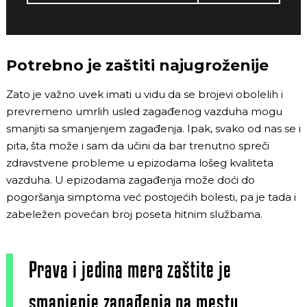
Potrebno je zaštiti najugroženije
Zato je važno uvek imati u vidu da se brojevi obolelih i
prevremeno umrlih usled zagađenog vazduha mogu
smanjiti sa smanjenjem zagađenja. Ipak, svako od nas se i
pita, šta može i sam da učini da bar trenutno spreči
zdravstvene probleme u epizodama lošeg kvaliteta
vazduha. U epizodama zagađenja može doći do
pogoršanja simptoma već postojećih bolesti, pa je tada i
zabeležen povećan broj poseta hitnim službama.
Prava i jedina mera zaštite je
smanjenje zagađenja na mestu