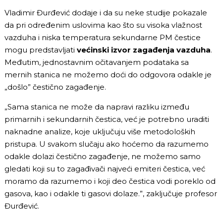
Vladimir Đurđević dodaje i da su neke studije pokazale
da pri određenim uslovima kao što su visoka vlažnost
vazduha i niska temperatura sekundarne PM čestice
mogu predstavljati
većinski izvor zagađenja vazduha
.
Međutim, jednostavnim očitavanjem podataka sa
mernih stanica ne možemo doći do odgovora odakle je
„došlo” čestično zagađenje.
„Sama stanica ne može da napravi razliku između
primarnih i sekundarnih čestica, već je potrebno uraditi
naknadne analize, koje uključuju više metodoloških
pristupa. U svakom slučaju ako hoćemo da razumemo
odakle dolazi čestično zagađenje, ne možemo samo
gledati koji su to zagađivači najveći emiteri čestica, već
moramo da razumemo i koji deo čestica vodi poreklo od
gasova, kao i odakle ti gasovi dolaze.”, zaključuje profesor
Đurđević.