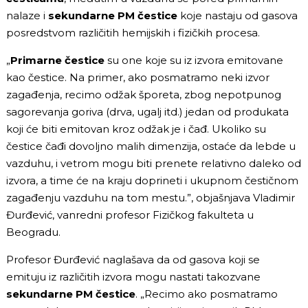
nalaze i
sekundarne
PM čestice
koje nastaju od gasova
posredstvom različitih hemijskih i fizičkih procesa.
„
Primarne čestice
su one koje su iz izvora emitovane
kao čestice. Na primer, ako posmatramo neki izvor
zagađenja, recimo odžak šporeta, zbog nepotpunog
sagorevanja goriva (drva, ugalj itd.) jedan od produkata
koji će biti emitovan kroz odžak je i čađ. Ukoliko su
čestice čađi dovoljno malih dimenzija, ostaće da lebde u
vazduhu, i vetrom mogu biti prenete relativno daleko od
izvora, a time će na kraju doprineti i ukupnom čestičnom
zagađenju vazduhu na tom mestu.”, objašnjava Vladimir
Đurđević, vanredni profesor Fizičkog fakulteta u
Beogradu.
Profesor Đurđević naglašava da od gasova koji se
emituju iz različitih izvora mogu nastati takozvane
sekundarne PM čestice
. „Recimo ako posmatramo