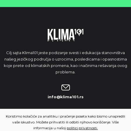
Cilj sajta Klima101 jeste podizanje svesti i edukacija stanovništva
našeg jezičkog područja o uzrocima, posledicama i opasnostima
koje prete od klimatskih promena, kao i načinima rešavanja ovog
problema.
info@klima101.rs
NAŠA IDEJA
Koristimo kolačiće za analitiku i praćenje poseta kako bismo unapredili
vaše iskustvo. Možete prihvatiti ili odbiti njihovo korišćenje. Više
informacija u našoj
politici privatnosti.