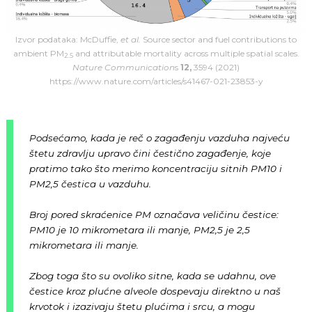
Izvor podataka: McDuffie,
et al.
Source sector and fuel contributions to
ambient PM
and attributable mortality across multiple spatial scales.
2.5
Nature Communication
s
12,
3594 (2021)
https://www.nature.com/articles/s41467-021-23853-y
Podsećamo, kada je reč o zagađenju vazduha najveću
štetu zdravlju upravo čini čestično zagađenje, koje
pratimo tako što merimo koncentraciju sitnih PM10 i
PM2,5 čestica u vazduhu.
Broj pored skraćenice PM označava veličinu čestice:
PM10 je 10 mikrometara ili manje, PM2,5 je 2,5
mikrometara ili manje.
Zbog toga što su ovoliko sitne, kada se udahnu, ove
čestice kroz plućne alveole dospevaju direktno u naš
krvotok i izazivaju štetu plućima i srcu, a mogu