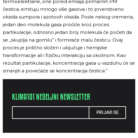
termoelektrane, one pored emisija primarnih PM
čestica, emituju mnogo više gasova i to prvenstveno
oksida sumpora i azotovih oksida. Posle nekog vremena,
jedan deo molekula gasa proćiće kroz proces
partikulacije, odnosno jedan broj molekula će početi da
se „skuplja na gomilu” i formiraće malu česticu. Ovaj
proces je prilično složen i uključuje i hemijske
transformacije ali i fizičku interakciju sa okolinom. Kao
rezultat partikulacije, koncentracija gasa u vazduhu će se
smanjiti a povećaće se koncentracija čestica.”
KLIMA101 NEDELJNI NEWSLETTER
PRIJAVI SE