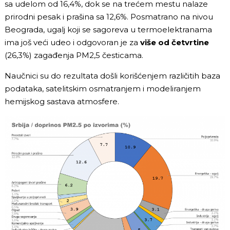
sa udelom od 16,4%, dok se na trećem mestu nalaze
prirodni pesak i prašina sa 12,6%. Posmatrano na nivou
Beograda, ugalj koji se sagoreva u termoelektranama
ima još veći udeo i odgovoran je za
više od četvrtine
(26,3%) zagađenja PM2,5 česticama.
Naučnici su do rezultata došli korišćenjem različitih baza
podataka, satelitskim osmatranjem i modeliranjem
hemijskog sastava atmosfere.