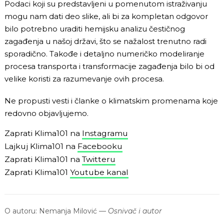
Podaci koji su predstavljeni u pomenutom istraživanju
mogu nam dati deo slike, ali bi za kompletan odgovor
bilo potrebno uraditi hemijsku analizu čestičnog
zagađenja u našoj državi, što se nažalost trenutno radi
sporadično. Takođe i detaljno numeričko modeliranje
procesa transporta i transformacije zagađenja bilo bi od
velike koristi za razumevanje ovih procesa.
Ne propusti vesti i članke o klimatskim promenama koje
redovno objavljujemo.
Zaprati Klima101 na
Instagramu
Lajkuj Klima101 na
Facebooku
Zaprati Klima101 na
Twitteru
Zaprati Klima101
Youtube kanal
O autoru:
Nemanja Milović
—
Osnivač i autor