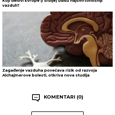
Koji delovi Evrope (i Srbije) udišu najsmrtonosniji
vazduh?
Zagađenje vazduha povećava rizik od razvoja
Alchajmerove bolesti, otkriva nova studija
KOMENTARI (0)