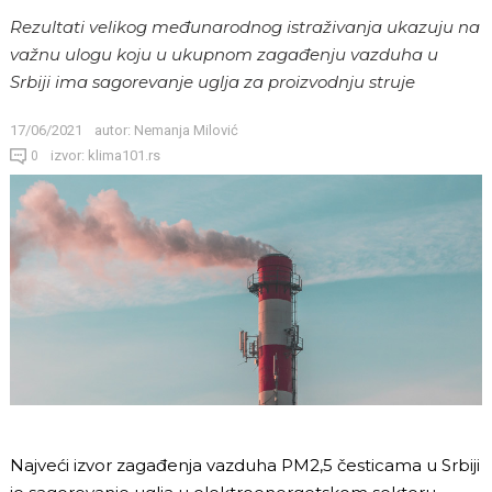
Rezultati velikog međunarodnog istraživanja ukazuju na
važnu ulogu koju u ukupnom zagađenju vazduha u
Srbiji ima sagorevanje uglja za proizvodnju struje
17/06/2021
autor:
Nemanja Milović
izvor: klima101.rs
0
Najveći izvor zagađenja vazduha PM2,5 česticama u Srbiji