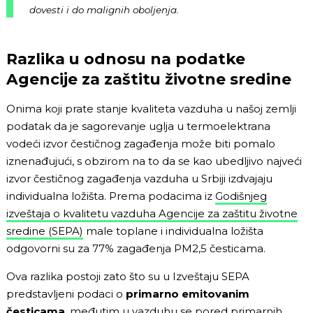
dovesti i do malignih oboljenja.
Razlika u odnosu na podatke
Agencije za zaštitu životne sredine
Onima koji prate stanje kvaliteta vazduha u našoj zemlji
podatak da je sagorevanje uglja u termoelektrana
vodeći izvor čestičnog zagađenja može biti pomalo
iznenađujući, s obzirom na to da se kao ubedljivo najveći
izvor čestičnog zagađenja vazduha u Srbiji izdvajaju
individualna ložišta. Prema podacima iz
Godišnjeg
izveštaja o kvalitetu vazduha Agencije za zaštitu životne
sredine (SEPA)
male toplane i individualna ložišta
odgovorni su za 77% zagađenja PM2,5 česticama.
Ova razlika postoji zato što su u Izveštaju SEPA
predstavljeni podaci o
primarno emitovanim
česticama
, međutim u vazduhu se pored primarnih