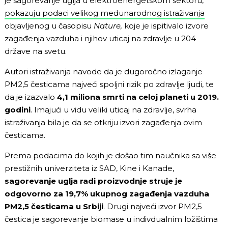
je sagorevanje uglja u elektroenergetskom sektoru,
pokazuju podaci velikog međunarodnog istraživanja
objavljenog u časopisu
Nature,
koje je ispitivalo izvore
zagađenja vazduha i njihov uticaj na zdravlje u 204
države na svetu.
Autori istraživanja navode da je dugoročno izlaganje
PM2,5 česticama najveći spoljni rizik po zdravlje ljudi, te
da je izazvalo
4,1 miliona smrti na celoj planeti u 2019.
godini
. Imajući u vidu veliki uticaj na zdravlje, svrha
istraživanja bila je da se otkriju izvori zagađenja ovim
česticama.
Prema podacima do kojih je došao tim naučnika sa više
prestižnih univerziteta iz SAD, Kine i Kanade,
sagorevanje uglja radi proizvodnje struje je
odgovorno za 19,7% ukupnog zagađenja vazduha
PM2,5 česticama u Srbiji
. Drugi najveći izvor PM2,5
čestica je sagorevanje biomase u indivdualnim ložištima