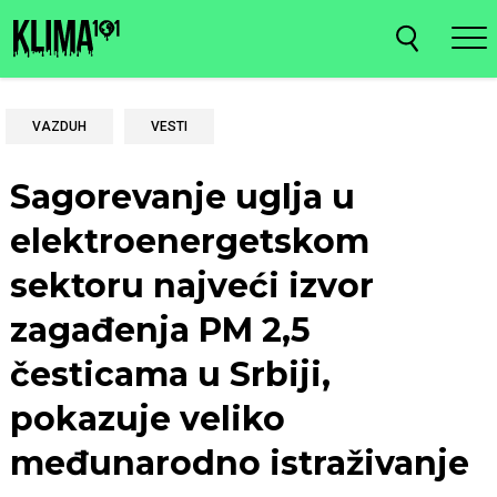
VAZDUH
VESTI
Sagorevanje uglja u
elektroenergetskom
sektoru najveći izvor
zagađenja PM 2,5
česticama u Srbiji,
pokazuje veliko
međunarodno istraživanje