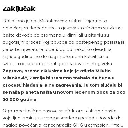
Zaključak
Dokazano je da „Milankovićevi ciklusi“ zajedno sa
povećanjem koncentracija gasova sa efektom staklene
bašte dovode do promena u klimi, ali u pitanju su
dugotrajni procesi koji dovode do postepenog porasta ili
pada temperature u periodu od nekoliko desetina
hiljada godina, ne do naglih promena kakvih smo
svedoci od sedamdesetih godina dvadesetog veka.
Zapravo, prema ciklusima koje je otkrio Milutin
Milanković, Zemlja bi trenutno trebalo da bude u
procesu hlađenja, a ne zagrevanja, i u tom slučaju bi
se naša planeta našla
u novom ledenom dobu za oko
50 000 godina.
Ogromne količine gasova sa efektom staklene bašte
koje ljudi emituju u veoma kratkom periodu dovode do
naglog povećanja koncentracije GHG u atmosferi i imaju