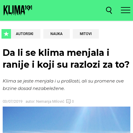
AUTORSKI
NAUKA
MITOVI
Da li se klima menjala i
ranije i koji su razlozi za to?
Klima se jeste menjala i u prošlosti, ali su promene ove
brzine dosad nezabeležene.
03/07/2019
autor:
Nemanja Milović
0