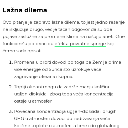
Lažna dilema
Ovo pitanje je zapravo lažna dilema, to jest jedno rešenje
ne isključuje drugo, već je tačan odgovor da su obe
pojave zaslužne za promene klime na našoj planeti. One
funkcionišu po principu
efekta povratne sprege
koji
ćemo sada opisati.
Promena u orbiti dovodi do toga da Zemlja prima
više energije od Sunca što uzrokuje veće
zagrevanje okeana i kopna.
Topliji okeani mogu da zadrže manju količinu
ugljen-dioksida i zbog toga veća koncentracija
ostaje u atmosferi
Povećana koncentracija ugljen-dioksida i drugih
GHG u atmosferi dovodi do zadržavanja veće
količine toplote u atmoferi, a time i do globalnog