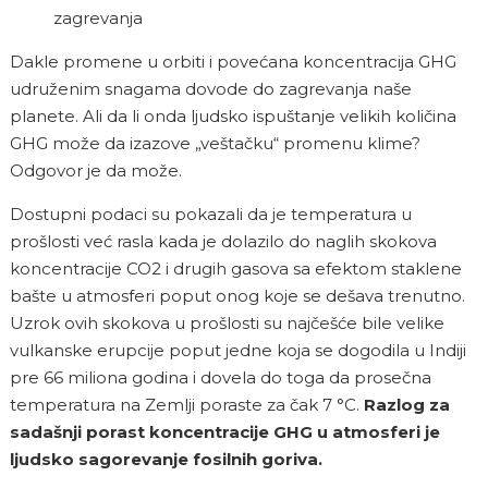
zagrevanja
Dakle promene u orbiti i povećana koncentracija GHG
udruženim snagama dovode do zagrevanja naše
planete. Ali da li onda ljudsko ispuštanje velikih količina
GHG može da izazove „veštačku“ promenu klime?
Odgovor je da može.
Dostupni podaci su pokazali da je temperatura u
prošlosti već rasla kada je dolazilo do naglih skokova
koncentracije CO2 i drugih gasova sa efektom staklene
bašte u atmosferi poput onog koje se dešava trenutno.
Uzrok ovih skokova u prošlosti su najčešće bile velike
vulkanske erupcije poput jedne koja se dogodila u Indiji
pre 66 miliona godina i dovela do toga da prosečna
temperatura na Zemlji poraste za čak 7 °C.
Razlog za
sadašnji porast koncentracije GHG u atmosferi je
ljudsko sagorevanje fosilnih goriva.