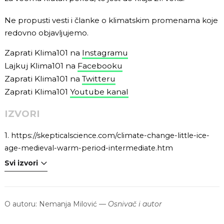
Ne propusti vesti i članke o klimatskim promenama koje
redovno objavljujemo.
Zaprati Klima101 na
Instagramu
Lajkuj Klima101 na
Facebooku
Zaprati Klima101 na
Twitteru
Zaprati Klima101
Youtube kanal
IZVORI
1.
https://skepticalscience.com/climate-change-little-ice-
age-medieval-warm-period-intermediate.htm
Svi izvori
O autoru:
Nemanja Milović
—
Osnivač i autor