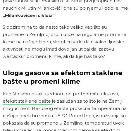
povezanost sa klilmatskim ciklusima prvi je opisao naš
naučnik Milutin Milanković i one su po njemu i dobile ime
„Milankovićevi ciklusi“
.
S obzirom na to da nešto tako veliko kao što su
promene u Zemljinoj orbiti utiče na regularne promene
klime na našoj planeti, skeptici tvrde da nikakve ljudske
aktivnosti ne mogu imati dovoljan uticaj da izazovu
„veštačku“ promenu klime, ali da li je baš tako?
Uloga gasova sa efektom staklene
bašte u promeni klime
Kao što smo pisali u jednom od prethodnih tekstova,
efekat staklene bašte
je zaslužan za to što je na Zemlji
moguć život. Bez ovog efekta prosečna temperatura na
našoj planeti bi iznosila -18 °C. Pored toga, istraživanja su
pokazala da su promene u Zemljinoj temperaturi uvek
bile u korelaciji sa koncentracijom gasova sa efektom