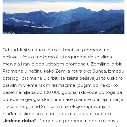
Od ljudi koji smatraju da se klimatske promene ne
dešavaju često možemo čuti argument da se klima
menjala i ranije pod uticajem promena u Zemljinoj orbiti.
Promene u načinu kako Zemlja rotira oko Sunca, između
ostalog i promene u orbiti, se zaista dešavaju i to u skoro
pravilnim vremenskim razmacima (dugim od nekoliko
desetina hiljada do 100 000 godina) i dovode do toga da
određene geografske širine naše planete primaju manje
ili više energije od Sunca što uzrokuje zagrevanje ili
hlađenje klime koje nam je poznatije pod imenom
„ledeno doba“
. Pomenute promene u orbiti i njihovu