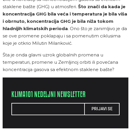
staklene bašte (GHG) u atmosferi.
Što znači da kada je
koncentracija GHG bila veća i temperatura je bila viša
i obrnuto, koncentracija GHG je bila niža tokom
hladnijih klimatskih perioda
. Ono što je zanimljivo je da
se ove promene poklapaju i sa pomenutim ciklusima
koje je otkrio Milutin Milanković.
Šta je onda glavni uzrok globalnih promena u
temperaturi, promene u Zemljinoj orbiti ili povećana
koncentracija gasova sa efektnom staklene bašte?
KLIMA101 NEDELJNI NEWSLETTER
PRIJAVI SE