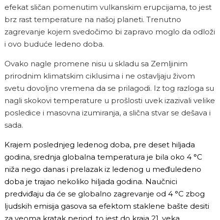
efekat sličan pomenutim vulkanskim erupcijama, to jest
brz rast temperature na našoj planeti. Trenutno
zagrevanje kojem svedočimo bi zapravo moglo da odloži
i ovo buduće ledeno doba.
Ovako nagle promene nisu u skladu sa Zemljinim
prirodnim klimatskim ciklusima i ne ostavljaju živom
svetu dovoljno vremena da se prilagodi. Iz tog razloga su
nagli skokovi temperature u prošlosti uvek izazivali velike
posledice i masovna izumiranja, a slična stvar se dešava i
sada.
Krajem poslednjeg ledenog doba, pre deset hiljada
godina, srednja globalna temperatura je bila oko 4 °C
niža nego danas i prelazak iz ledenog u međuledeno
doba je trajao nekoliko hiljada godina. Naučnici
predviđaju da će se globalno zagrevanje od 4 °C zbog
ljudskih emisija gasova sa efektom staklene bašte desiti
za veoma kratak period, to jest do kraja 21. veka.