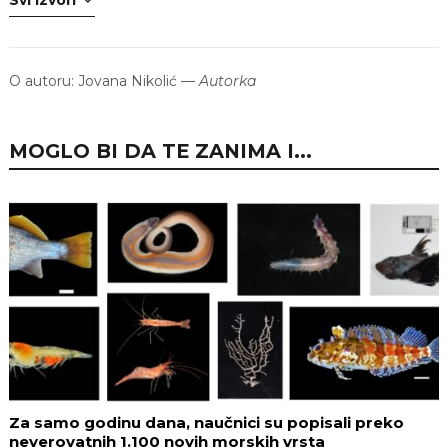
O autoru:
Jovana Nikolić
—
Autorka
MOGLO BI DA TE ZANIMA I...
Za samo godinu dana, naučnici su popisali preko
neverovatnih 1.100 novih morskih vrsta