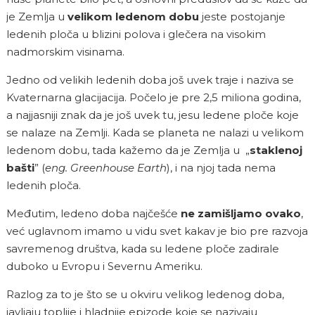
je Zemlja u
velikom ledenom dobu
jeste postojanje
ledenih ploča u blizini polova i glečera na visokim
nadmorskim visinama.
Jedno od velikih ledenih doba još uvek traje i naziva se
Kvaternarna glacijacija. Počelo je pre 2,5 miliona godina,
a najjasniji znak da je još uvek tu, jesu ledene ploče koje
se nalaze na Zemlji. Kada se planeta ne nalazi u velikom
ledenom dobu, tada kažemo da je Zemlja u „
staklenoj
bašti
” (
eng. Greenhouse Earth
), i na njoj tada nema
ledenih ploča.
Međutim, ledeno doba najčešće
ne zamišljamo ovako
,
već uglavnom imamo u vidu svet kakav je bio pre razvoja
savremenog društva, kada su ledene ploče zadirale
duboko u Evropu i Severnu Ameriku.
Razlog za to je što se u okviru velikog ledenog doba,
javljaju toplije i hladnije epizode koje se nazivaju