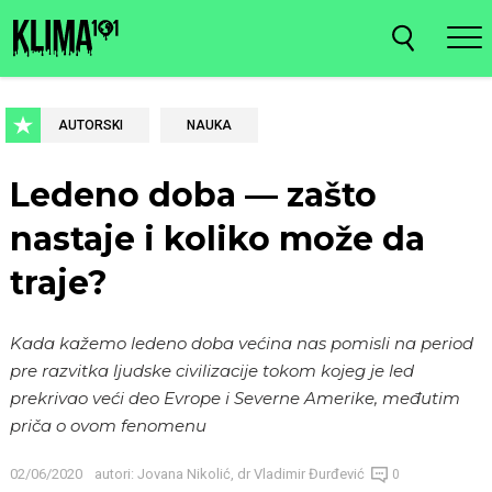
AUTORSKI
NAUKA
Ledeno doba — zašto
nastaje i koliko može da
traje?
Kada kažemo ledeno doba većina nas pomisli na period
pre razvitka ljudske civilizacije tokom kojeg je led
prekrivao veći deo Evrope i Severne Amerike, međutim
priča o ovom fenomenu
02/06/2020
autori:
Jovana Nikolić
,
dr Vladimir Đurđević
0