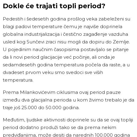
Dokle će trajati topli period?
Pedestih i šedesetih godina prošlog veka zabeleženi su
blagi padovi temperature čemu je najviše doprinela
globalna industrijalizacija i čestično zagađenje vazduha
usled kog Sunčevi zraci nisu mogli da dopiru do Zemlje.
U pojedinim naučnim časopisima postavljalo se pitanje
da li novi period glacijacije već počinje, ali onda je
sedamdesetih godina temperatura počela da raste, a u
dvadeset prvom veku smo svedoci sve viših
temperatura.
Prema Milankovićevim ciklusima ovaj period pauze
između dva glacijalna perioda u kom živimo trebalo je da
traje još 25.000 do 50.000 godina.
Međutim, ljudske aktivnosti doprinele su da se ovaj topliji
period dodatno produži tako se da prema nekim
predviđanjima, može desiti da narednih 100.000 godina