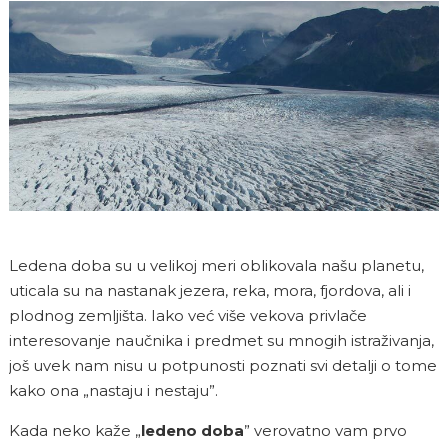
Ledena doba su u velikoj meri oblikovala našu planetu,
uticala su na nastanak jezera, reka, mora, fjordova, ali i
plodnog zemljišta. Iako već više vekova privlače
interesovanje naučnika i predmet su mnogih istraživanja,
još uvek nam nisu u potpunosti poznati svi detalji o tome
kako ona „nastaju i nestaju”.
Kada neko kaže „
ledeno doba
” verovatno vam prvo