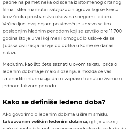
padne na pamet neka od scena iz istoimenog crtanog
filma i slike mamuta i sabljozubih tigrova koji se kreću
kroz široka prostranstva okovana snegom i ledom.
Većina ljudi ovaj pojam poistovećuje upravo sa tim
poslednjim hladnim periodom koji se završio pre 11.700
godina što je u velikoj meri i omogućilo uslove da se
ljudska civilizacija razvije do oblika u kome se danas
nalazi.
Međutim, kao što ćete saznati u ovom tekstu, priča o
ledenim dobima je malo složenija, a možda će vas
iznenaditi i informacija da mi zapravo trenutno živimo u
jednom takvom periodu.
Kako se definiše ledeno doba?
Ako govorimo o ledenim dobima u širem smislu,
takozvanim velikim ledenim dobima
,
njih
je u istoriji
naše planete bilo pet, a osnovni preduslov da se kaže da