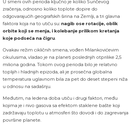
U smeni ovih perioda ključno je koliko Sunčevog
zračenja, odnosno koliko toplote dopire do
odgovarajućih geografskih širina na Zemlji, a tri glavna
faktora koja na to utiču su:
nagib ose rotacije, oblik
orbite koji se menja, i kolebanje prilikom kretanja
koje podseća na čigru
.
Ovakav režim cikličnih smena, vođen Milankovićevim
cikulusima, vladao je na planeti poslednjih otprilike 2,5
miliona godina. Tokom ovog perioda bilo je relatvno
toplijih i hladnijih epizoda, ali je prosečna globalna
temperatura uglavnom bila za pet do deset stepeni niža
u odnosu na sadašnju.
Međutim, na ledena doba utiču i drugi faktori, među
kojima je i nivo gasova sa efektom staklene bašte koji
zadržavaju toplotu u atmosferi što dovodi i do zagrevanja
površine planete.