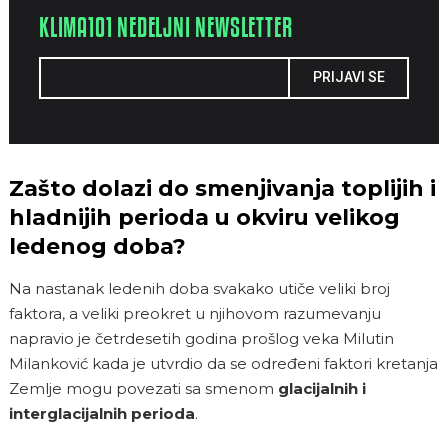
KLIMA101 NEDELJNI NEWSLETTER
PRIJAVI SE
Zašto dolazi do smenjivanja toplijih i
hladnijih perioda u okviru velikog
ledenog doba?
Na nastanak ledenih doba svakako utiče veliki broj
faktora, a veliki preokret u njihovom razumevanju
napravio je četrdesetih godina prošlog veka Milutin
Milanković kada je utvrdio da se određeni faktori kretanja
Zemlje mogu povezati sa smenom
glacijalnih i
interglacijalnih perioda
.