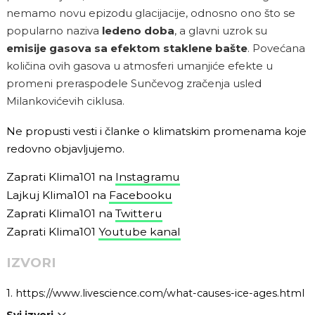
nemamo novu epizodu glacijacije, odnosno ono što se
popularno naziva
ledeno doba
, a glavni uzrok su
emisije gasova sa efektom staklene bašte
. Povećana
količina ovih gasova u atmosferi umanjiće efekte u
promeni preraspodele Sunčevog zračenja usled
Milankovićevih ciklusa.
Ne propusti vesti i članke o klimatskim promenama koje
redovno objavljujemo.
Zaprati Klima101 na
Instagramu
Lajkuj Klima101 na
Facebooku
Zaprati Klima101 na
Twitteru
Zaprati Klima101
Youtube kanal
IZVORI
1.
https://www.livescience.com/what-causes-ice-ages.html
Svi izvori