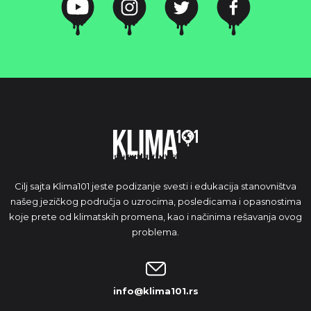
Cilj sajta Klima101 jeste podizanje svesti i edukacija stanovništva
našeg jezičkog područja o uzrocima, posledicama i opasnostima
koje prete od klimatskih promena, kao i načinima rešavanja ovog
problema.
info@klima101.rs