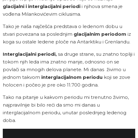
glacijalni i interglacijalni periodi
i njihova smena je
vođena Milankovićevim ciklusima.
Tako je naša najčešća predstava o ledenom dobu u
stvari povezana sa poslednjim
glacijalnim periodom
iz
koga su ostale ledene ploče na Antarktiku i Grenlandu.
Interglacijalni periodi,
sa druge strane,
su znatno topliji i
tokom njih leda ima znatno manje, odnosno on se
povlači sa mnogih delova planete. Mi danas živimo u
jednom takvom
interglacijalnom periodu
koji se zove
holocen i počeo je pre oko 11.700 godina.
Tako na pitanje u kakvom periodu mi trenutno živimo,
najpravilnije bi bilo reći da smo mi danas u
interglacijalnom periodu, unutar poslednjeg ledenog
doba.