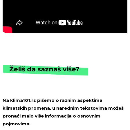
Želiš da saznaš više?
Na klima101.rs pišemo o raznim aspektima
klimatskih promena, u narednim tekstovima možeš
pronaći malo više informacija o osnovnim
pojmovima.