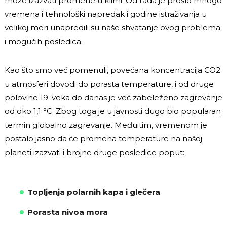
može izazvati promene u klimi. Od tada je prošlo mnogo
vremena i tehnološki napredak i godine istraživanja u
velikoj meri unapredili su naše shvatanje ovog problema
i mogućih posledica.
Kao što smo već pomenuli, povećana koncentracija CO2
u atmosferi dovodi do porasta temperature, i od druge
polovine 19. veka do danas je već zabeleženo zagrevanje
od oko 1,1 °C. Zbog toga je u javnosti dugo bio popularan
termin globalno zagrevanje. Međuitim, vremenom je
postalo jasno da će promena temperature na našoj
planeti izazvati i brojne druge posledice poput:
Topljenja polarnih kapa i glečera
Porasta nivoa mora