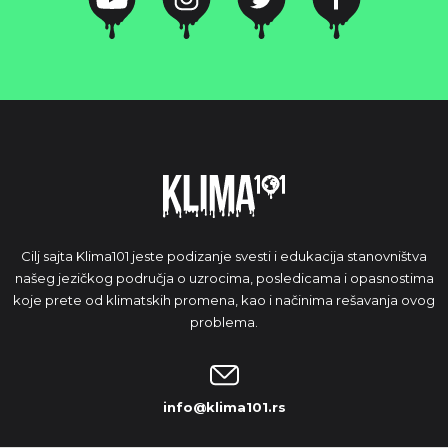
Cilj sajta Klima101 jeste podizanje svesti i edukacija stanovništva
našeg jezičkog područja o uzrocima, posledicama i opasnostima
koje prete od klimatskih promena, kao i načinima rešavanja ovog
problema.
info@klima101.rs