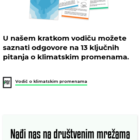
U našem kratkom vodiču možete
saznati odgovore na 13 ključnih
pitanja o klimatskim promenama.
Vodič o klimatskim promenama
Nađi nas na društvenim mrežama