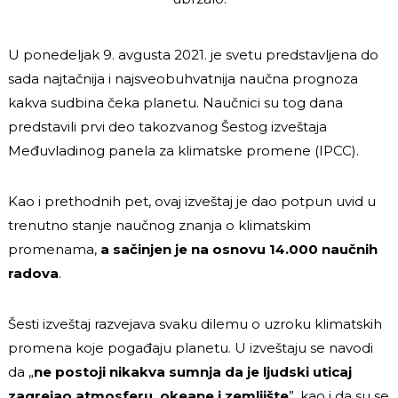
U ponedeljak 9. avgusta 2021. je svetu predstavljena do
sada najtačnija i najsveobuhvatnija naučna prognoza
kakva sudbina čeka planetu. Naučnici su tog dana
predstavili prvi deo takozvanog
Šestog izveštaja
Međuvladinog panela za klimatske promene
(IPCC).
Kao i prethodnih pet, ovaj izveštaj je dao potpun uvid u
trenutno stanje naučnog znanja o klimatskim
promenama,
a sačinjen je na osnovu 14.000 naučnih
radova
.
Šesti izveštaj razvejava svaku dilemu o uzroku klimatskih
promena koje pogađaju planetu. U izveštaju se navodi
da „
ne postoji nikakva sumnja da je ljudski uticaj
zagrejao atmosferu, okeane i zemljište
”, kao i da su se