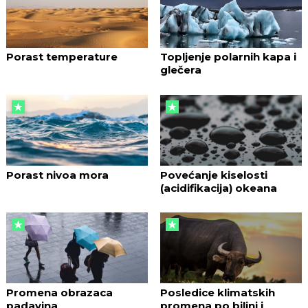
Porast temperature
Topljenje polarnih kapa i
glečera
Porast nivoa mora
Povećanje kiselosti
(acidifikacija) okeana
Promena obrazaca
Posledice klimatskih
padavina
promena po biljni i