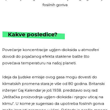
fosilnih goriva
Kakve posledice?
Povećanje koncentracije ugljen-dioksida u atmosferi
dovodi do pojačanog efekta staklene bašte što
povećava temperaturu na našoj planeti.
Ideja da ljudske emisije ovog gasa mogu dovesti do
klimatskih promena stara je više od 80 godina. Britanski
inženjer Gaj Kalendar je još 1938. predstavio svoj rad:
„Veštačka proizvodnja ugljen-dioksida i njegov uticaj na
klimu“. U kome je sugerisao da upotreba fosilnih goriva