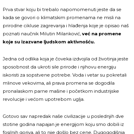
Prva stvar koju bi trebalo napomomenuti jeste da se
kada se govori o klimatskim promenama ne misli na
prirodne cikluse zagrevanja i hlađenja koje je opisao naš
poznati naučnik Milutin Milanković,
već na promene
koje su izazvane ljudskom aktivnošću.
Jedna od odlika koja je čoveka izdvojila od životinja jeste
sposobnost da ukroti sile prirode i njihovu energiju
iskoristi za sopstvene potrebe. Voda i vetar su pokretali
mlinove vekovima, ali prava promena se dogodila
pronalaskom parne mašine i početkom industrijske
revolucije i većom upotrebom uglja.
Gotovo sav napredak naše civilizacije u poslednjih dve
stotine godina napajan je energijom koju smo dobili iz
fosilnih goriva, ali to nije došlo bez cene. Dugogodišnja