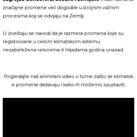
značajne promene već dogodile u brojnim važnim
procesima koji se odvijaju na Zemlji.
U izveštaju se navodi da je razmera promena koje su
registrovane u celom klimatskom sistemu
nezabeležena vekovima ili hiljadama godina unazad.
Pogledajte naš animirani video o tome zašto se klimatsk
e promene dešavaju i kako ih možemo zaustaviti.