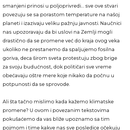
smanjeni prinosi u poljoprivredi… sve ove stvari
povezuju se sa porastom temperature na našoj
planeti i izazivaju veliku pažnju javnosti. Naučnici
nas upozoravaju da bi uslovi na Zemlji mogli
drastično da se promene već do kraja ovog veka
ukoliko ne prestanemo da spaljujemo fosilna
goriva, deca širom sveta protestuju zbog brige
za svoju budućnost, dok političari sve vreme
obećavaju oštre mere koje nikako da počnu u
potpunosti da se sprovode.
Ali šta tačno mislimo kada kažemo klimatske
promene? U ovom i povezanim tekstovima
pokušaćemo da vas bliže upoznamo sa tim
pojmom i time kakve nas sve posledice očekuju