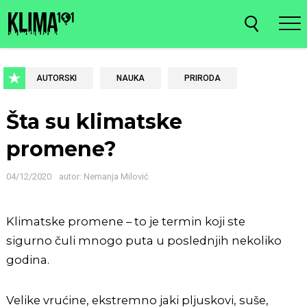
AUTORSKI
NAUKA
PRIRODA
Šta su klimatske
promene?
04/12/2020
autor:
Nemanja Milović
Klimatske promene – to je termin koji ste
sigurno čuli mnogo puta u poslednjih nekoliko
godina.
Velike vrućine, ekstremno jaki pljuskovi, suše,