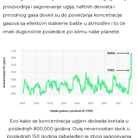
proizvodnja i sagorevanje uglja, naftnih derivata i
prirodnog gasa doveli su do povećanja koncetracije
gasova sa efektom staklene bašte u atmosferi i to će
imati dugoročne posledice po klimu naše planete.
Evo kako se koncentracija ugljen-dioksida kretala u
poslednjih 800.000 godina. Ovaj neverovatan skok u
poslednjih 150 godina zabeleđen je zbog sagorevanja