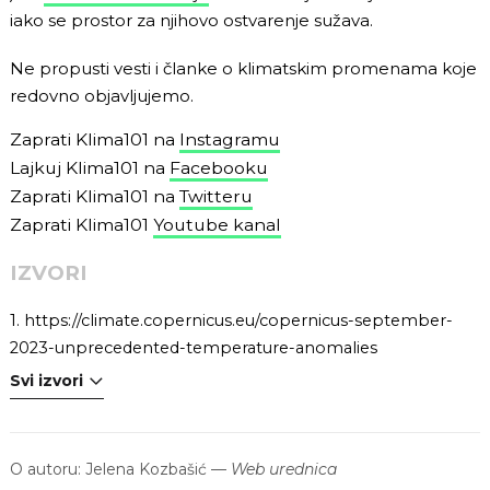
iako se prostor za njihovo ostvarenje sužava.
Ne propusti vesti i članke o klimatskim promenama koje
redovno objavljujemo.
Zaprati Klima101 na
Instagramu
Lajkuj Klima101 na
Facebooku
Zaprati Klima101 na
Twitteru
Zaprati Klima101
Youtube kanal
IZVORI
1.
https://climate.copernicus.eu/copernicus-september-
2023-unprecedented-temperature-anomalies
Svi izvori
O autoru:
Jelena Kozbašić
—
Web urednica