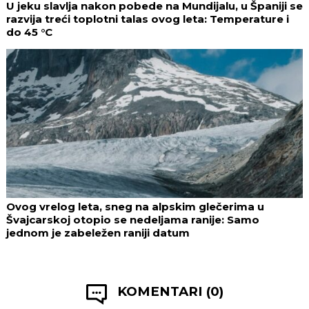
U jeku slavlja nakon pobede na Mundijalu, u Španiji se
razvija treći toplotni talas ovog leta: Temperature i
do 45 °C
Ovog vrelog leta, sneg na alpskim glečerima u
Švajcarskoj otopio se nedeljama ranije: Samo
jednom je zabeležen raniji datum
KOMENTARI (0)