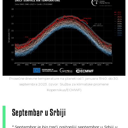
Prosečne dnevne temperature na planeti od 1. januara 1940. do 30.
septembra 2023. (izvor: Služba za klimatske promene
Kopernikus/ECMWF)
Septembar u Srbiji
* Septembar je bio treći najtopliji septembar u Srbiji u