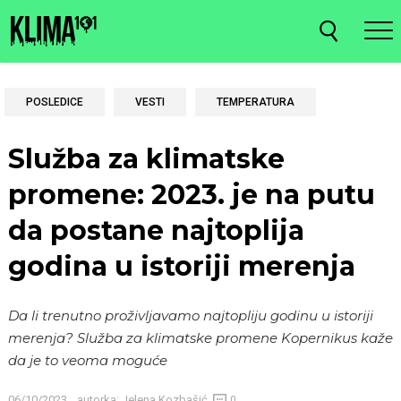
POSLEDICE
VESTI
TEMPERATURA
Služba za klimatske
promene: 2023. je na putu
da postane najtoplija
godina u istoriji merenja
Da li trenutno proživljavamo najtopliju godinu u istoriji
merenja? Služba za klimatske promene Kopernikus kaže
da je to veoma moguće
06/10/2023
autorka:
Jelena Kozbašić
0