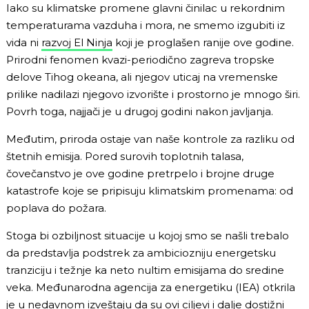
Iako su klimatske promene glavni činilac u rekordnim
temperaturama vazduha i mora, ne smemo izgubiti iz
vida ni
razvoj El Ninja
koji je proglašen ranije ove godine.
Prirodni fenomen kvazi-periodično zagreva tropske
delove Tihog okeana, ali njegov uticaj na vremenske
prilike nadilazi njegovo izvorište i prostorno je mnogo širi.
Povrh toga, najjači je u drugoj godini nakon javljanja.
Međutim, priroda ostaje van naše kontrole za razliku od
štetnih emisija. Pored surovih toplotnih talasa,
čovečanstvo je ove godine pretrpelo i brojne druge
katastrofe koje se pripisuju klimatskim promenama: od
poplava do požara.
Stoga bi ozbiljnost situacije u kojoj smo se našli trebalo
da predstavlja podstrek za ambiciozniju energetsku
tranziciju i težnje ka neto nultim emisijama do sredine
veka. Međunarodna agencija za energetiku (IEA) otkrila
je u
nedavnom izveštaju
da su ovi ciljevi i dalje dostižni