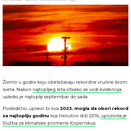
Živimo u godini koju obeležavaju rekordne vrućine širom
sveta. Nakon
najtoplijeg leta otkako se vodi evidencija
,
usledio je najtopliji septembar do sada.
Posledično, upravo bi ova
2023. mogla da obori rekord
za najtopliju godinu
koji trenutno drži 2016,
upozorila je
Služba za klimatske promene Kopernikus
.