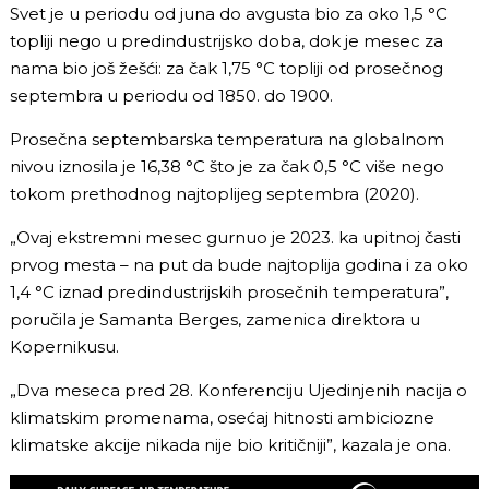
Svet je u periodu od juna do avgusta bio za oko 1,5 °C
topliji nego u predindustrijsko doba, dok je mesec za
nama bio još žešći: za čak 1,75 °C topliji od prosečnog
septembra u periodu od 1850. do 1900.
Prosečna septembarska temperatura na globalnom
nivou iznosila je 16,38 °C što je za čak 0,5 °C više nego
tokom prethodnog najtoplijeg septembra (2020).
„Ovaj ekstremni mesec gurnuo je 2023. ka upitnoj časti
prvog mesta – na put da bude najtoplija godina i za oko
1,4 °C iznad predindustrijskih prosečnih temperatura”,
poručila je Samanta Berges, zamenica direktora u
Kopernikusu.
„Dva meseca pred 28. Konferenciju Ujedinjenih nacija o
klimatskim promenama, osećaj hitnosti ambiciozne
klimatske akcije nikada nije bio kritičniji”, kazala je ona.