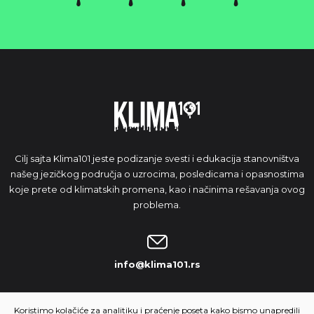
Cilj sajta Klima101 jeste podizanje svesti i edukacija stanovništva
našeg jezičkog područja o uzrocima, posledicama i opasnostima
koje prete od klimatskih promena, kao i načinima rešavanja ovog
problema.
info@klima101.rs
NAŠA IDEJA
Koristimo kolačiće za analitiku i praćenje poseta kako bismo unapredili