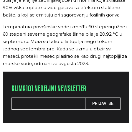
Stanje je krajnje zabrinjavajuće i u morima koja skladište
90% viška toplote u vidu gasova sa efektom staklene
bašte, a koji se emituju pri sagorevanju fosilnih goriva.
Temperatura površinske vode između 60 stepeni južne i
60 stepeni severne geografske širine bila je 20,92 °C u
septembru. Mora su tako bila toplija nego tokom
ijednog septembra pre. Kada se uzmu u obzir svi
meseci, protekli mesec plasirao se kao drugi najtopliji za
morske vode, odmah iza avgusta 2023.
KLIMA101 NEDELJNI NEWSLETTER
PRIJAVI SE