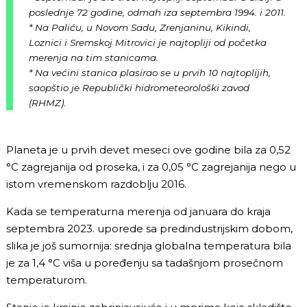
poslednje 72 godine, odmah iza septembra 1994. i 2011.
* Na Paliću, u Novom Sadu, Zrenjaninu, Kikindi,
Loznici i Sremskoj Mitrovici je najtopliji od početka
merenja na tim stanicama.
* Na većini stanica plasirao se u prvih 10 najtoplijih,
saopštio je Republički hidrometeorološki zavod
(RHMZ).
Planeta je u prvih devet meseci ove godine bila za 0,52
°C zagrejanija od proseka, i za 0,05 °C zagrejanija nego u
istom vremenskom razdoblju 2016.
Kada se temperaturna merenja od januara do kraja
septembra 2023. uporede sa predindustrijskim dobom,
slika je još sumornija: srednja globalna temperatura bila
je za 1,4 °C viša u poređenju sa tadašnjom prosečnom
temperaturom.