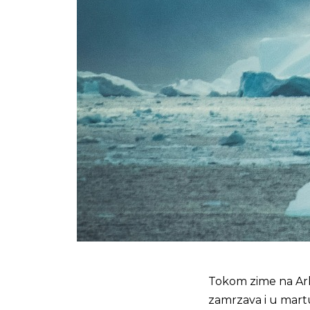
Tokom zime na Ark
zamrzava i u mart