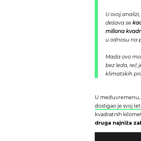
U ovoj analizi
dešava se
kad
miliona kvadr
u odnosu na p
Mada ovo možd
bez leda, reč 
klimatskih p
U međuvremenu, na
dostigao je svoj 
kvadratnih kilometa
druga najniža za