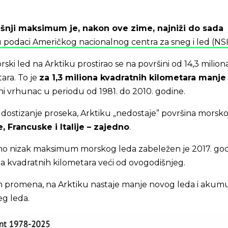
išnji maksimum je, nakon ove zime, najniži do sada
u podaci Američkog nacionalnog centra za sneg i led (NS
ski led na Arktiku prostirao se na površini od 14,3 milion
ara. To je
za 1,3 miliona kvadratnih kilometara manje
i vrhunac u periodu od 1981. do 2010. godine.
 dostizanje proseka, Arktiku „nedostaje” površina morsk
 Francuske i Italije – zajedno
.
o nizak maksimum morskog leda zabeležen je 2017. god
ada kvadratnih kilometara veći od ovogodišnjeg.
h promena, na Arktiku nastaje manje novog leda i akumu
eg leda.