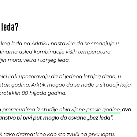
 leda?
kog leda na Arktiku nastaviće da se smanjuje u
inama usled kombinacije viših temperatura
jih mora, vetra i tanjeg leda.
nici čak upozoravaju da bi jednog letnjeg dana, u
tak godina, Arktik mogao da se nađe u situaciji koja
 proteklih 80 hiljada godina.
proračunima iz studije objavljene prošle godine
,
ovo
anstvo bi prvi put moglo da osvane „bez leda”
.
aš tako dramatično kao što zvuči na prvu loptu.