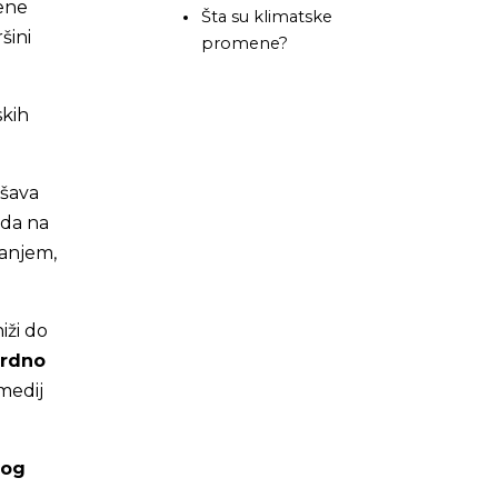
ene
Šta su klimatske
šini
promene?
skih
ešava
ada na
vanjem,
iži do
ordno
 medij
nog