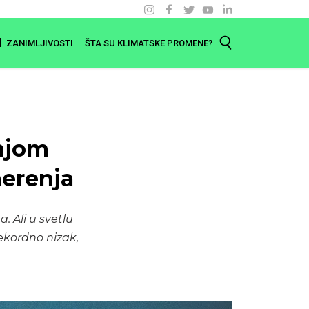
ZANIMLJIVOSTI
ŠTA SU KLIMATSKE PROMENE?
njom
merenja
 Ali u svetlu
ekordno nizak,