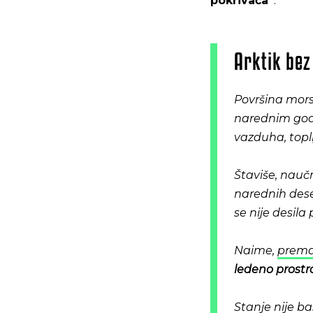
pokrivača”
.
Arktik bez
Površina mors
narednim god
vazduha, topli
Štaviše, nauč
narednih dese
se nije desila
Naime,
prema 
ledeno prostr
Stanje nije b