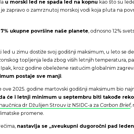
da
u morski led ne spada led na kopnu
kao što su led
eč je zapravo o zamrznutoj morskoj vodi koja pluta na povr
a
7% ukupne površine naše planete
, odnosno 12% svet
i led u zimu dostiže svoj godišnji maksimum, u leto se d
onskog topljenja leda zbog viših letnjih temperatura, p
 Ipak, kroz godine obeležene rastućim globalnim zagre
inimum postaje sve manji
.
e ove 2025. godine martovski godišnji maksimum bio najn
 da će i letnji minimum u septembru biti takođe rek
e naučnica dr Džulijen Strouv iz NSIDC-a za
Carbon Brief
,
klimatske promene.
rečima,
nastavlja se „sveukupni dugoročni pad lede