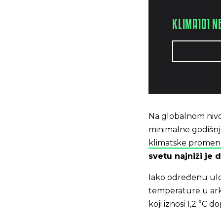
KLIMA101 N
Na globalnom nivou
minimalne godišnj
klimatske promen
svetu najniži je 
Iako određenu ulog
temperature u ark
koji iznosi 1,2 °C