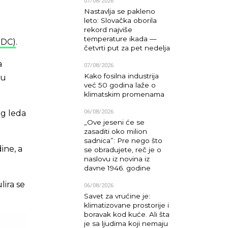
07/08/2026
Nastavlja se pakleno
leto: Slovačka oborila
rekord najviše
temperature ikada —
IDC)
.
četvrti put za pet nedelja
a
07/08/2026
Kako fosilna industrija
u
već 50 godina laže o
klimatskim promenama
06/08/2026
og leda
„Ove jeseni će se
zasaditi oko milion
sadnica”: Pre nego što
ine, a
se obradujete, reč je o
naslovu iz novina iz
davne 1946. godine
lira se
06/08/2026
Savet za vrućine je:
klimatizovane prostorije i
boravak kod kuće. Ali šta
je sa ljudima koji nemaju