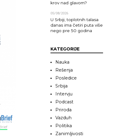
krov nad glavom?
05/08/2026
U Srbiji, toplotnih talasa
danas ima četiri puta više
nego pre 50 godina
KATEGORIJE
Nauka
Rešenja
Posledice
Srbija
Intervju
Podcast
Priroda
Vazduh
Politika
rief
Zanimljivosti