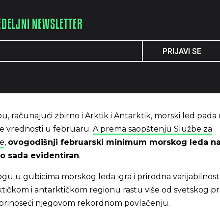
EDELJNI NEWSLETTER
PRIJAVI SE
, računajući zbirno i Arktik i Antarktik, morski led pada
e vrednosti u februaru.
A prema saopštenju Službe za
e
,
ovogodišnji februarski minimum morskog leda n
do sada evidentiran
.
u u gubicima morskog leda igra i prirodna varijabilnost
tičkom i antarktičkom regionu rastu više od svetskog p
 doprinoseći njegovom rekordnom povlačenju.