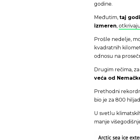
godine.
Međutim,
taj god
izmeren
,
otkrivaj
Prošle nedelje, mor
kvadratnih kilomet
odnosu na prosečn
Drugim rečima, za
veća od Nemačke,
Prethodni rekordn
bio je za 800 hilj
U svetlu klimatski
manje višegodišnj