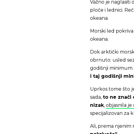
Važno je naglasiti 
ploče i lednici. R
okeana.
Morski led pokriv
okeana.
Dok arktički morsk
obrnuto: usled sez
godišnji minimum.
i taj godišnji m
Uprkos tome što j
sada,
to ne znači
nizak
,
objasnila j
specijalizovan za 
Ali, prema njenim 