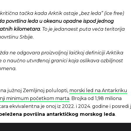
, kritična tačka kada Arktik ostaje „bez leda” (ice free)
a površina leda u okeanu opadne ispod jednog
atnih kilometara
. To je jedanaest puta veća teritorija
ovršinu Srbije.
a ne odgovara proizvoljnoj laičkoj definiciji Arktika
je o naučno utvrđenoj granici koja oslikava ozbiljnost
romena.
 južnoj Zemljinoj polulopti,
morski led na Antarkriku
letnji minimum početkom marta
. Brojka od 1,98 miliona
ra ekvivalentna je onoj iz 2022. i 2024. godine i posredi 
beležena površina antarktičkog morskog leda
.