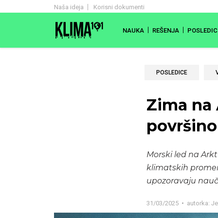
Naša ideja
Korisni dokumenti
NAUKA
REŠENJA
POSLEDIC
POSLEDICE
Zima na 
površino
Morski led na Ark
klimatskih promen
upozoravaju nauč
31/03/2025
autorka:
Je