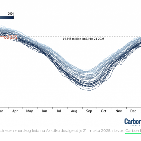
imum morskog leda na Arktiku dostignut je 21. marta 2025. / izvor:
Carbon B