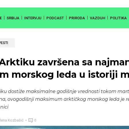
E
SRBIJA
INTERVJU
PODCAST
PRIRODA
VAZDUH
POLITIKA
VESTI
Arktiku završena sa najma
m morskog leda u istoriji 
tiku dostiže maksimalne godišnje vrednosti tokom marta.
a, ovogodišnji maksimum arktičkog morskog leda je r
nici
lena Kozbašić
0