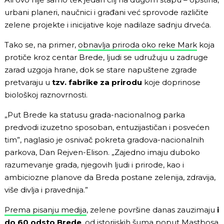
urbani planeri, naučnici i građani već sprovode različite
zelene projekte i inicijative koje nadilaze sadnju drveća.
Tako se, na primer,
obnavlja priroda oko reke Mark
koja
protiče kroz centar Brede, ljudi se udružuju u zadruge
zarad uzgoja hrane, dok se stare napuštene zgrade
pretvaraju u
tzv. fabrike za prirodu
koje doprinose
biološkoj raznovrnosti.
„Put Brede ka statusu grada-nacionalnog parka
predvodi izuzetno sposoban, entuzijastičan i posvećen
tim”, naglasio je osnivač pokreta gradova-nacionalnih
parkova, Dan Rejven-Elison. „Zajedno imaju duboko
razumevanje grada, njegovih ljudi i prirode, kao i
ambiciozne planove da Breda postane zelenija, zdravija,
više divlja i pravednija.”
Prema pisanju medija
, zelene površine danas zauzimaju
i
do 60 odsto Brede
, od istorijskih šuma poput Mastbosa