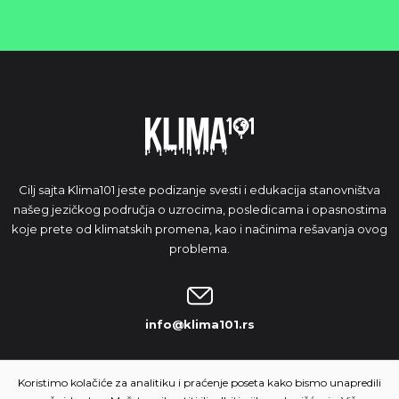
Cilj sajta Klima101 jeste podizanje svesti i edukacija stanovništva
našeg jezičkog područja o uzrocima, posledicama i opasnostima
koje prete od klimatskih promena, kao i načinima rešavanja ovog
problema.
info@klima101.rs
NAŠA IDEJA
Koristimo kolačiće za analitiku i praćenje poseta kako bismo unapredili