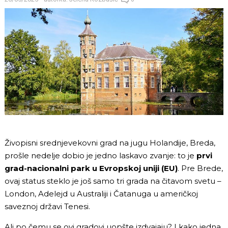
Živopisni srednjevekovni grad na jugu Holandije, Breda,
prošle nedelje dobio je jedno laskavo zvanje: to je
prvi
grad-nacionalni park u Evropskoj uniji (EU)
. Pre Brede,
ovaj status steklo je još samo tri grada na čitavom svetu –
London, Adelejd u Australiji i Čatanuga u američkoj
saveznoj državi Tenesi.
Ali po čemu se ovi gradovi uopšte izdvajaju? I kako jedna