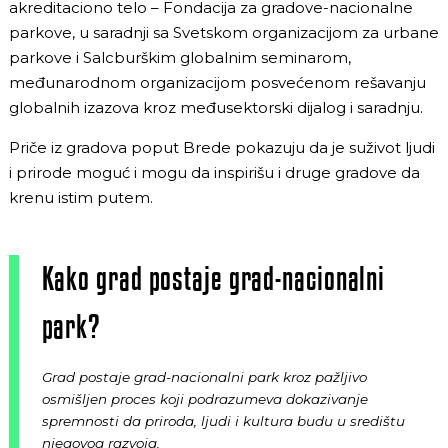
akreditaciono telo – Fondacija za gradove-nacionalne
parkove, u saradnji sa Svetskom organizacijom za urbane
parkove i Salcburškim globalnim seminarom,
međunarodnom organizacijom posvećenom rešavanju
globalnih izazova kroz međusektorski dijalog i saradnju.
Priče iz gradova poput Brede pokazuju da je suživot ljudi
i prirode moguć i mogu da inspirišu i druge gradove da
krenu istim putem.
Kako grad postaje grad-nacionalni
park?
Grad postaje grad-nacionalni park kroz pažljivo
osmišljen proces koji podrazumeva dokazivanje
spremnosti da priroda, ljudi i kultura budu u središtu
njegovog razvoja.