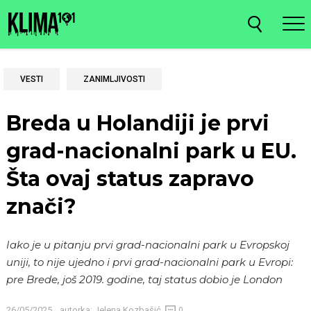
VESTI
ZANIMLJIVOSTI
Breda u Holandiji je prvi
grad-nacionalni park u EU.
Šta ovaj status zapravo
znači?
Iako je u pitanju prvi grad-nacionalni park u Evropskoj
uniji, to nije ujedno i prvi grad-nacionalni park u Evropi:
pre Brede, još 2019. godine, taj status dobio je London
26/05/2025
autorka:
Jelena Kozbašić
0