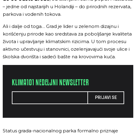
– jedne od najstarijih u Holandiji – do prirodnih rezervata,
parkova i vodenih tokova.
Ali i dalje od toga… Grad je lider u zelenom dizajnu i
korišćenju prirode kao sredstava za poboljšanje kvaliteta
života i upravljanje klimatskim rizicima. U tom procesu
aktivno učestvuju i stanovnici, ozelenjavajući svoje ulice i
školska dvorišta i sadeći bašte na krovovima kuća.
KLIMA101 NEDELJNI NEWSLETTER
PRIJAVI SE
Status grada-nacionalnog parka formalno priznaje