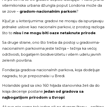
višemilionska urbana džungla poput Londona može da
se zove –
gradom-nacionalnim parkom
?
Ključ je u kriterijumima: gradovi ne moraju da ispunjavaju
jednake uslove kao nacionalni parkovi, iz prostog razloga
što to
nisu i ne mogu biti oaze netaknute prirode
.
Sa druge strane, ono što treba da postoji u gradovima-
nacionalnim parkovima jeste težnja – težnja ka većoj
održivosti, bogatijem biodiverzitetu i višem udelu javnih
zelenih površina.
Fondacija gradova-nacionalnih parkova, koja dodeljuje
nagradu, to je prepoznala i u Bredi.
Holandski grad sa oko 160 hiljada stanovnika želi da do
kraja decenije postane
jedan od gradova sa
najbogatijom prirodom u Evropi
.
Ali ovo nije samo tek jedan cilj na dugom štapu – opština,