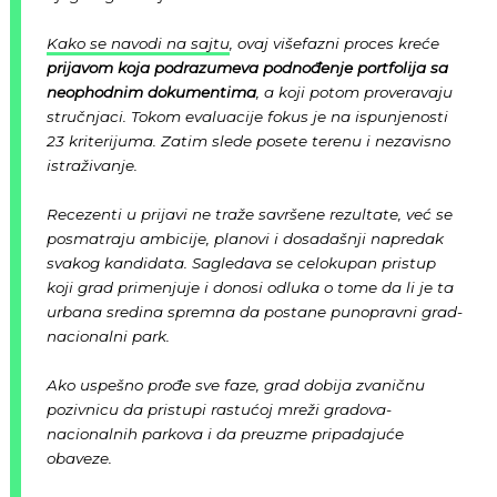
Kako se navodi na sajtu
, ovaj višefazni proces kreće
prijavom koja podrazumeva podnođenje portfolija sa
neophodnim dokumentima
, a koji potom proveravaju
stručnjaci. Tokom evaluacije fokus je na ispunjenosti
23 kriterijuma. Zatim slede posete terenu i nezavisno
istraživanje.
Recezenti u prijavi ne traže savršene rezultate, već se
posmatraju ambicije, planovi i dosadašnji napredak
svakog kandidata. Sagledava se celokupan pristup
koji grad primenjuje i donosi odluka o tome da li je ta
urbana sredina spremna da postane punopravni grad-
nacionalni park.
Ako uspešno prođe sve faze, grad dobija zvaničnu
pozivnicu da pristupi rastućoj mreži gradova-
nacionalnih parkova i da preuzme pripadajuće
obaveze.