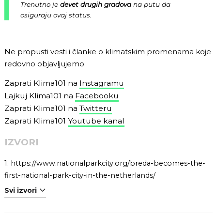
Trenutno je
devet drugih gradova
na putu da
osiguraju ovaj status.
Ne propusti vesti i članke o klimatskim promenama koje
redovno objavljujemo.
Zaprati Klima101 na
Instagramu
Lajkuj Klima101 na
Facebooku
Zaprati Klima101 na
Twitteru
Zaprati Klima101
Youtube kanal
IZVORI
1.
https://www.nationalparkcity.org/breda-becomes-the-
first-national-park-city-in-the-netherlands/
Svi izvori