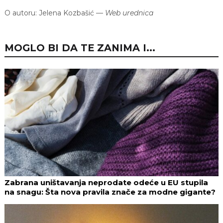
O autoru:
Jelena Kozbašić
—
Web urednica
MOGLO BI DA TE ZANIMA I...
Zabrana uništavanja neprodate odeće u EU stupila
na snagu: Šta nova pravila znače za modne gigante?