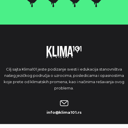
Cilj sajta Klima101 jeste podizanje svesti i edukacija stanovništva
našeg jezičkog područja o uzrocima, posledicama i opasnostima
koje prete od klimatskih promena, kao i načinima rešavanja ovog
problema.
info@klima101.rs