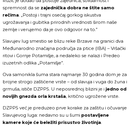
Ružić je dodao da postoje zajednica, solidarnost i
spremnost da se
zajednička dobra ne štite samo
rečima
. „Postoji i trajni osećaj gorkog iskustva
ugrožavanja i gubitka prirodnih vrednosti širom naše
zemlje i verujemo da je ovo odgovor na to.”
Slavujev lug smestio se blizu reke Brzave na granici dva
Međunarodno značajna područja za ptice (IBA) – Vršački
ritovi i Gornje Potamišje, a nedaleko se nalazi i Predeo
izuzetnih odlika „Potamišje”.
Ova samonikla šuma stara najmanje 30 godina dom je za
brojne strogo zaštićene vrste – od slavuja i vuga do žuna i
grmuša, ističe DZPPS. U neposrednoj blizini je i
jedno od
novijih gnezda orla krstaša
, kritično ugrožene vrste.
DZPPS već je preduzeo prve korake za zaštitu i očuvanje
Slavujevog luga: nedavno su u šumi
postavljene
kamere koje će beležiti prisustvo životinja
.