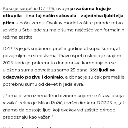
Kako je saopštio DZPPS
, ovo je
prva šuma koju je
otkupila – i na taj način sačuvala – zajednica ljubitelja
ptica
u našoj zemlji. Ovakav model zaštite prirode retko
se viđa u Srbiji gde su male šume najčešće van formalnih
režima zaštite.
DZPPS je još sredinom prošle godine otkupio šumu, ali
pozajmljenim sredstvima. Pravi uspeh usledio je krajem
2025. kada je pokrenuta donatorska kampanja da se
uložena suma povrati:
za samo 25 dana,
359 ljudi se
odazvalo pozivu i doniralo
, a donacije su čak premašile
potrebnu sumu od devet hiljada evra.
„Pomalo smo iznenađeni brzinom kojom se čitava akcija
razvila”, rekao je Milan Ružić, izvršni direktor DZPPS-a, „ali
znamo da postoje ljudi koji ovakav vid zaštite prirode
prepoznaju kao važan.”