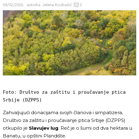
09/02/2026
autorka:
Jelena Kozbašić
0
Foto: Društvo za zaštitu i proučavanje ptica 
Srbije (DZPPS)
Zahvaljujući donacijama svojih članova i simpatizera,
Društvo za zaštitu i proučavanje ptica Srbije (DZPPS)
otkupilo je
Slavujev lug
. Reč je o šumi od dva hektara u
Banatu, u opštini Plandište.