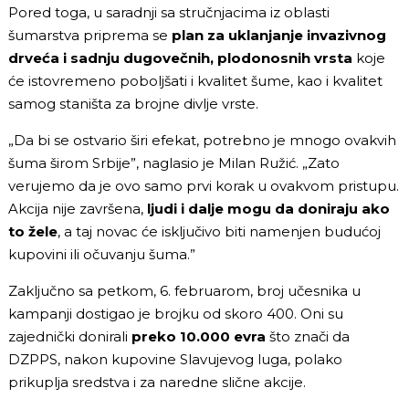
Pored toga, u saradnji sa stručnjacima iz oblasti
šumarstva priprema se
plan za uklanjanje invazivnog
drveća i sadnju dugovečnih, plodonosnih vrsta
koje
će istovremeno poboljšati i kvalitet šume, kao i kvalitet
samog staništa za brojne divlje vrste.
„Da bi se ostvario širi efekat, potrebno je mnogo ovakvih
šuma širom Srbije”, naglasio je Milan Ružić. „Zato
verujemo da je ovo samo prvi korak u ovakvom pristupu.
Akcija nije završena,
ljudi i dalje mogu da doniraju ako
to žele
, a taj novac će isključivo biti namenjen budućoj
kupovini ili očuvanju šuma.”
Zaključno sa petkom, 6. februarom, broj učesnika u
kampanji dostigao je brojku od skoro 400. Oni su
zajednički donirali
preko 10.000 evra
što znači da
DZPPS, nakon kupovine Slavujevog luga, polako
prikuplja sredstva i za naredne slične akcije.