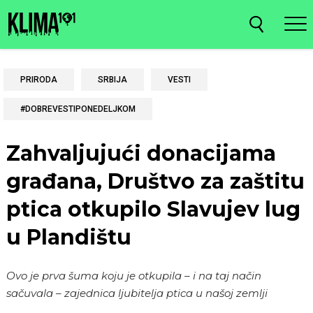
PRIRODA
SRBIJA
VESTI
#DOBREVESTIPONEDELJKOM
Zahvaljujući donacijama
građana, Društvo za zaštitu
ptica otkupilo Slavujev lug
u Plandištu
Ovo je prva šuma koju je otkupila – i na taj način
sačuvala – zajednica ljubitelja ptica u našoj zemlji