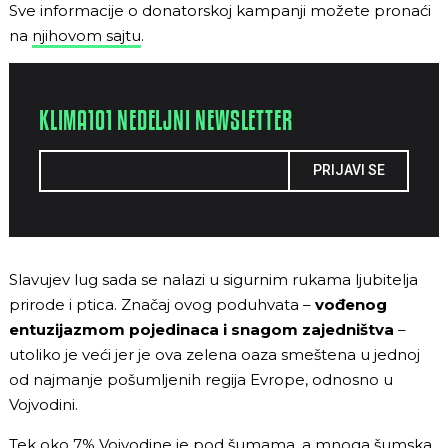
Sve informacije o donatorskoj kampanji možete pronaći
na
njihovom sajtu
.
KLIMA101 NEDELJNI NEWSLETTER
PRIJAVI SE
Slavujev lug sada se nalazi u sigurnim rukama ljubitelja
prirode i ptica. Značaj ovog poduhvata –
vođenog
entuzijazmom pojedinaca i snagom zajedništva
–
utoliko je veći jer je ova zelena oaza smeštena u jednoj
od najmanje pošumljenih regija Evrope, odnosno u
Vojvodini.
Tek oko 7% Vojvodine je pod šumama, a mnoga šumska