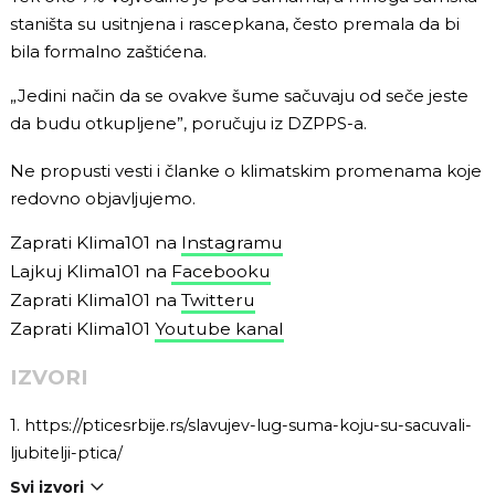
staništa su usitnjena i rascepkana, često premala da bi
bila formalno zaštićena.
„Jedini način da se ovakve šume sačuvaju od seče jeste
da budu otkupljene”, poručuju iz DZPPS-a.
Ne propusti vesti i članke o klimatskim promenama koje
redovno objavljujemo.
Zaprati Klima101 na
Instagramu
Lajkuj Klima101 na
Facebooku
Zaprati Klima101 na
Twitteru
Zaprati Klima101
Youtube kanal
IZVORI
1.
https://pticesrbije.rs/slavujev-lug-suma-koju-su-sacuvali-
ljubitelji-ptica/
Svi izvori