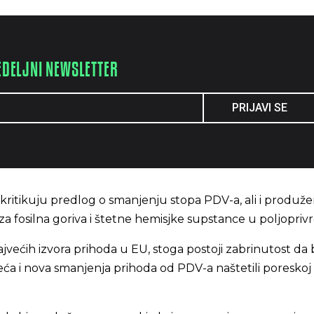
EDELJNI NEWSLETTER
PRIJAVI SE
i kritikuju predlog o smanjenju stopa PDV-a, ali i produže
 fosilna goriva i štetne hemisjke supstance u poljoprivr
jvećih izvora prihoda u EU, stoga postoji zabrinutost da 
ća i nova smanjenja prihoda od PDV-a naštetili poreskoj