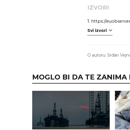
IZVORI
1.
https://euobserve
Svi izvori
O autoru:
Srđan Vejn
MOGLO BI DA TE ZANIMA I.