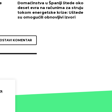
e
Domaćinstva u Španiji štede oko
deset evra na računima za struju
tokom energetske krize: Uštede
su omogućili obnovljivi izvori
OSTAVI KOMENTAR