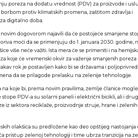
ju poreza na dodatu vrednost (PDV) za proizvode i usl
a borbom protiv klimatskih promena, zaštitom zdravlja i
a digitalno doba.
u novim dogovorom najavili da će postojeće smanjene st
goriva moći da se primenjuju do 1. januara 2030. godine,
ce više neće važiti. Ista mera će se primeniti i na hemijsk
e za koje će vremenski okvir za važenje smanjenih poreza 
vakav rok je postavljen kako bi se državama i poljoprivre
ena da se prilagode prelasku na zelenije tehnologije.
na koje bi, prema novim pravilima, zemlje članice mogle
ope PDV-a su solarni paneli i električni bicikli, ali i drug
ze iz sektora reciklaže, proizvodnje struje, hrane i zelenih
kih olakšica su predložene kao deo opštijeg nastojanja 
 pristup zelenoj tehnologiji i time ubrza tranzicija na z