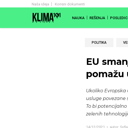
Naša ideja
Korisni dokumenti
NAUKA
REŠENJA
POSLEDIC
POLITIKA
VE
EU smanj
pomažu 
Ukoliko Evropska u
usluge povezane 
To bi potencijalno
zelenih tehnologij
14/12/2021
autor:
Srđa