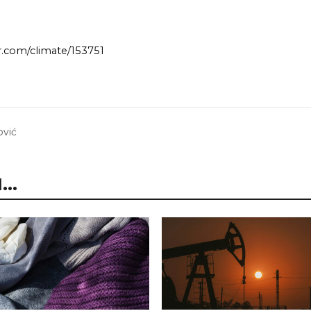
r.com/climate/153751
ović
..