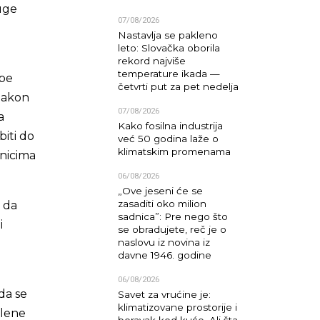
uge
07/08/2026
Nastavlja se pakleno
leto: Slovačka oborila
rekord najviše
temperature ikada —
ope
četvrti put za pet nedelja
 nakon
07/08/2026
a
Kako fosilna industrija
biti do
već 50 godina laže o
klimatskim promenama
dnicima
06/08/2026
„Ove jeseni će se
zasaditi oko milion
 da
sadnica”: Pre nego što
i
se obradujete, reč je o
naslovu iz novina iz
davne 1946. godine
06/08/2026
da se
Savet za vrućine je:
klimatizovane prostorije i
elene