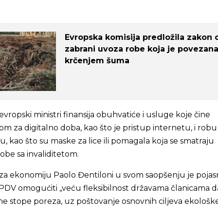
Evropska komisija predložila zakon 
zabrani uvoza robe koja je povezana
krčenjem šuma
vropski ministri finansija obuhvatiće i usluge koje čine
m za digitalno doba, kao što je pristup internetu, i robu
u, kao što su maske za lice ili pomagala koja se smatraju
be sa invaliditetom.
za ekonomiju Paolo Đentiloni u svom saopšenju je pojas
 PDV omogućiti „veću fleksibilnost državama članicama d
e stope poreza, uz poštovanje osnovnih ciljeva ekološk