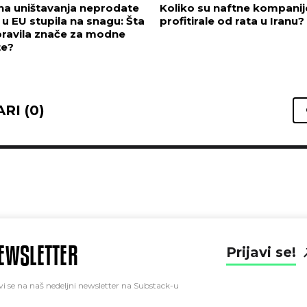
na uništavanja neprodate
Koliko su naftne kompanij
u EU stupila na snagu: Šta
profitirale od rata u Iranu?
pravila znače za modne
te?
RI (0)
EWSLETTER
Prijavi se!
vi se na naš nedeljni newsletter na Substack-u