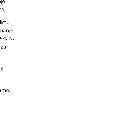
nje
ma.
listu
jmanje
 5%. Na
 za
da
emo.