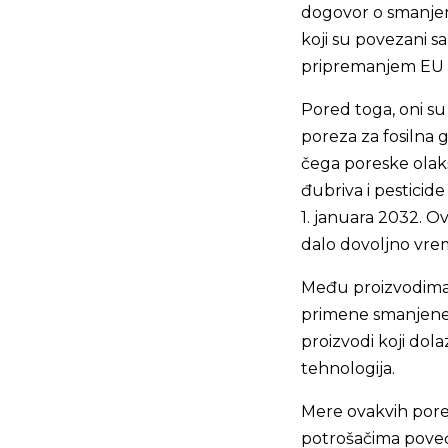
dogovor o smanjen
koji su povezani s
pripremanjem EU z
Pored toga, oni s
poreza za fosilna 
čega poreske olakši
đubriva i pesticid
1. januara 2032. O
dalo dovoljno vrem
Među proizvodima 
primene smanjene st
proizvodi koji dola
tehnologija.
Mere ovakvih pores
potrošačima poveća