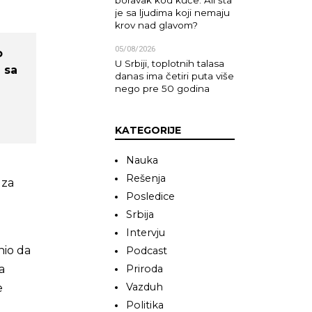
boravak kod kuće. Ali šta
je sa ljudima koji nemaju
krov nad glavom?
05/08/2026
o
U Srbiji, toplotnih talasa
 sa
danas ima četiri puta više
nego pre 50 godina
KATEGORIJE
Nauka
Rešenja
 za
Posledice
Srbija
Intervju
nio da
Podcast
a
Priroda
Vazduh
e
Politika