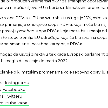
i da bi produžen vremenski okvir za smanjeno oporeziva
h goriva narušio ciljeve EU u borbi sa klimatskim promena
na
stopa PDV-a u EU na svu robu i usluge je 15%, osim za 
 se primenjuje
smanjena
stopa PDV-a, koja može biti na
postoji i
posebna
stopa PDV-a koja može biti i manja od
niže stope, zemlje EU određuju koja će biti stvarna stopa
darne, smanjene i posebne kategorije PDV-a.
 mogao da usvoji direktivu tek kada Evropski parlament 
to bi moglo da potraje do marta 2022.
 i članke o klimatskim promenama koje redovno objavljuj
 na
Instagramu
na
Facebooku
 na
Twitteru
Youtube kanal