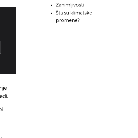
Zanimljivosti
Šta su klimatske
promene?
nje
edi.
bi