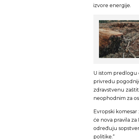
izvore energije.
U istom predlogu e
privredu pogodnijo
zdravstvenu zaštit
neophodnim za oso
Evropski komesar 
će nova pravila za
određuju sopstven
politike.“