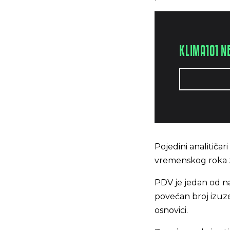
KLIMA101 N
Pojedini analitičar
vremenskog roka za
PDV je jedan od na
povećan broj izuze
osnovici.