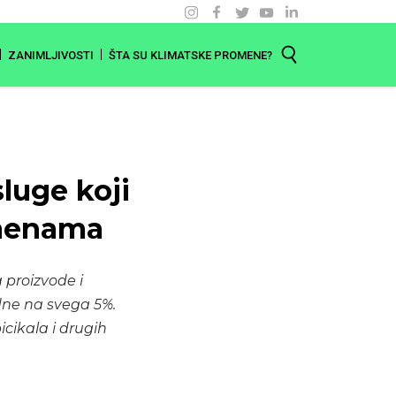
ZANIMLJIVOSTI
ŠTA SU KLIMATSKE PROMENE?
luge koji
omenama
 proizvode i
ne na svega 5%.
icikala i drugih