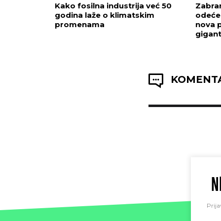
Kako fosilna industrija već 50
Zabra
godina laže o klimatskim
odeće 
promenama
nova 
gigan
KOMENTA
N
Prija