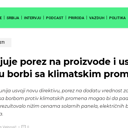
E
SRBIJA
INTERVJU
PODCAST
PRIRODA
VAZDUH
POLITIKA
STI
uje porez na proizvode i us
u borbi sa klimatskim pr
nija usvoji novu direktivu, porez na dodatu vrednost za
sa borbom protiv klimatskih promena mogao bi da pad
 rezultovalo nižim cenama solarnih panela, električnih b
a.
n Vejnović
0