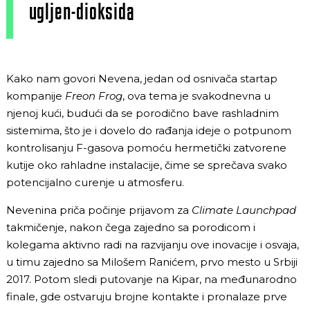
ugljen-dioksida
Kako nam govori Nevena, jedan od osnivača startap
kompanije
Freon Frog
, ova tema je svakodnevna u
njenoj kući, budući da se porodično bave rashladnim
sistemima, što je i dovelo do rađanja ideje o potpunom
kontrolisanju F-gasova pomoću hermetički zatvorene
kutije oko rahladne instalacije, čime se sprečava svako
potencijalno curenje u atmosferu.
Nevenina priča počinje prijavom za
Climate Launchpad
takmičenje, nakon čega zajedno sa porodicom i
kolegama aktivno radi na razvijanju ove inovacije i osvaja,
u timu zajedno sa Milošem Ranićem, prvo mesto u Srbiji
2017. Potom sledi putovanje na Kipar, na međunarodno
finale, gde ostvaruju brojne kontakte i pronalaze prve