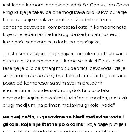
rashladne komore, odnosno hladnjače. Ceo sistem
Freon
Frog
kutije je takav da onemogućava bilo kakvo curenje
F gasova koji se nalaze unutar rashladnih sistema,
odnosno cevovoda, kompresora i ostalih komponenata
koje čine jedan rashladni krug, da izađu u atmosferu’’,
kaže naša sagovornica i dodatno pojašnjava:
,,Pošto smo zaključili da je najveći problem detektovanja
curenja dužina cevovoda u kome se nalazi F-gas, naše
rešenje je bilo da smanjimo tu deonicu cevovoda i da je
smestimo u
Freon Frog box
, tako da unutar toga ostane
postojeći kompresor sa svim svojim pratećim
elementima i kondenzatorom, dok bi u ostataku
cevovoda, koji bi bio većinski i izložen atmosferi, postavili
drugi medijum, na primer, mešavinu glikola i vode’’.
Na ovaj način, F-gasovima se hladi mešavina vode i
glikola, koja nije štetna po okolinu
i koja dalje putuje i
ulazi u hladnjak gde hladi vazduh u samoj rashladnoj