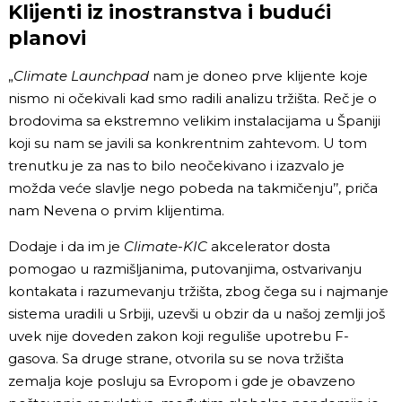
Klijenti iz inostranstva i budući
planovi
„
Climate Launchpad
nam je doneo prve klijente koje
nismo ni očekivali kad smo radili analizu tržišta. Reč je o
brodovima sa ekstremno velikim instalacijama u Španiji
koji su nam se javili sa konkrentnim zahtevom. U tom
trenutku je za nas to bilo neočekivano i izazvalo je
možda veće slavlje nego pobeda na takmičenju’’, priča
nam Nevena o prvim klijentima.
Dodaje i da im je
Climate-KIC
akcelerator dosta
pomogao u razmišljanima, putovanjima, ostvarivanju
kontakata i razumevanju tržišta, zbog čega su i najmanje
sistema uradili u Srbiji, uzevši u obzir da u našoj zemlji još
uvek nije doveden zakon koji reguliše upotrebu F-
gasova. Sa druge strane, otvorila su se nova tržišta
zemalja koje posluju sa Evropom i gde je obavzeno