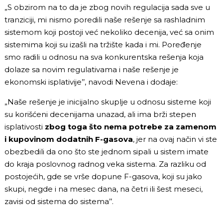
„S obzirom na to da je zbog novih regulacija sada sve u
tranziciji, mi nismo poredili naše rešenje sa rashladnim
sistemom koji postoji već nekoliko decenija, već sa onim
sistemima koji su izašli na tržište kada i mi. Poređenje
smo radili u odnosu na sva konkurentska rešenja koja
dolaze sa novim regulativama i naše rešenje je
ekonomski isplativije’’, navodi Nevena i dodaje:
„Naše rešenje je inicijalno skuplje u odnosu sisteme koji
su korišćeni decenijama unazad, ali ima brži stepen
isplativosti
zbog toga što nema potrebe za zamenom
i kupovinom dodatnih F-gasova
, jer na ovaj način vi ste
obezbedili da ono što ste jednom sipali u sistem imate
do kraja poslovnog radnog veka sistema. Za razliku od
postojećih, gde se vrše dopune F-gasova, koji su jako
skupi, negde i na mesec dana, na četri ili šest meseci,
zavisi od sistema do sistema’’.