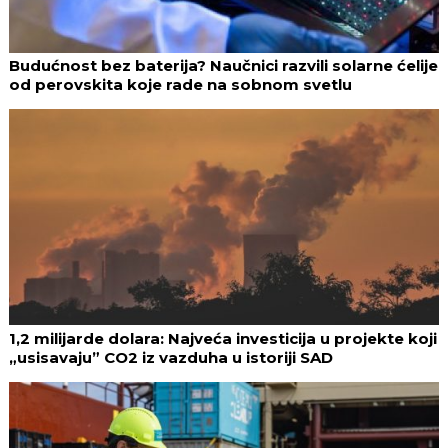
Budućnost bez baterija? Naučnici razvili solarne ćelije
od perovskita koje rade na sobnom svetlu
1,2 milijarde dolara: Najveća investicija u projekte koji
„usisavaju” CO2 iz vazduha u istoriji SAD