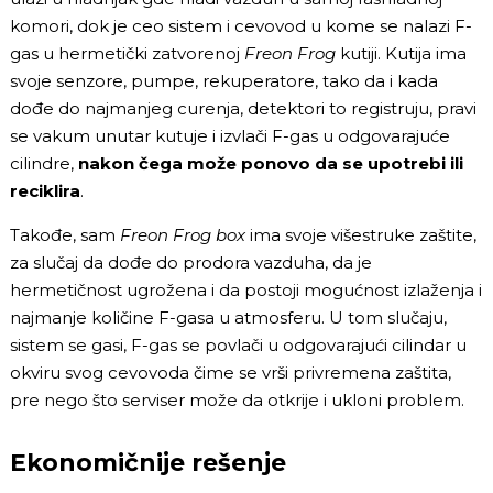
komori, dok je ceo sistem i cevovod u kome se nalazi F-
gas u hermetički zatvorenoj
Freon Frog
kutiji. Kutija ima
svoje senzore, pumpe, rekuperatore, tako da i kada
dođe do najmanjeg curenja, detektori to registruju, pravi
se vakum unutar kutuje i izvlači F-gas u odgovarajuće
cilindre,
nakon čega može ponovo da se upotrebi ili
reciklira
.
Takođe, sam
Freon Frog box
ima svoje višestruke zaštite,
za slučaj da dođe do prodora vazduha, da je
hermetičnost ugrožena i da postoji mogućnost izlaženja i
najmanje količine F-gasa u atmosferu. U tom slučaju,
sistem se gasi, F-gas se povlači u odgovarajući cilindar u
okviru svog cevovoda čime se vrši privremena zaštita,
pre nego što serviser može da otkrije i ukloni problem.
Ekonomičnije rešenje