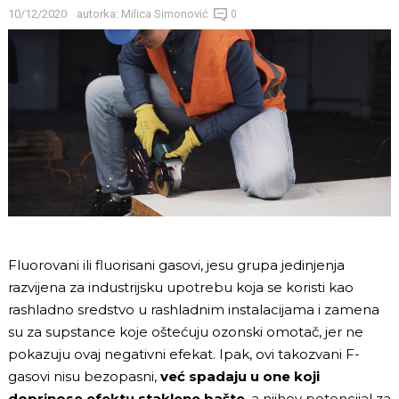
10/12/2020
autorka:
Milica Simonović
0
Fluorovani ili fluorisani gasovi, jesu grupa jedinjenja
razvijena za industrijsku upotrebu koja se koristi kao
rashladno sredstvo u rashladnim instalacijama i zamena
su za supstance koje oštećuju ozonski omotač, jer ne
pokazuju ovaj negativni efekat. Ipak, ovi takozvani F-
gasovi nisu bezopasni,
već spadaju u one koji
doprinose efektu staklene bašte
, a njihov potencijal za