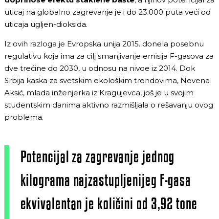
uticaj na globalno zagrevanje je i do 23.000 puta veći od
uticaja ugljen-dioksida.
Iz ovih razloga je Evropska unija 2015. donela posebnu
regulativu koja ima za cilj smanjivanje emisija F-gasova za
dve trećine do 2030, u odnosu na nivoe iz 2014. Dok
Srbija kaska za svetskim ekološkim trendovima, Nevena
Aksić, mlada inženjerka iz Kragujevca, još je u svojim
studentskim danima aktivno razmišljala o rešavanju ovog
problema.
Potencijal za zagrevanje jednog
kilograma najzastupljenijeg F-gasa
ekvivalentan je količini od 3,92 tone