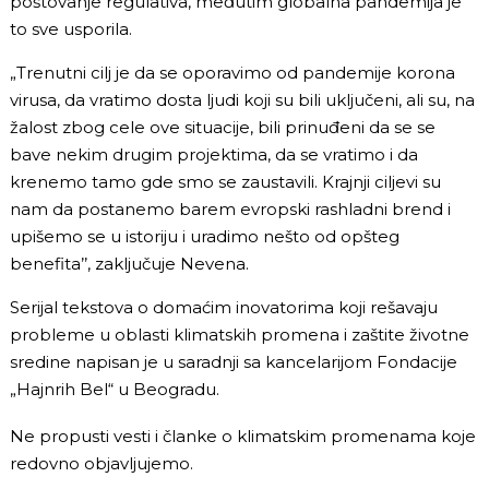
poštovanje regulativa, međutim globalna pandemija je
to sve usporila.
„Trenutni cilj je da se oporavimo od pandemije korona
virusa, da vratimo dosta ljudi koji su bili uključeni, ali su, na
žalost zbog cele ove situacije, bili prinuđeni da se se
bave nekim drugim projektima, da se vratimo i da
krenemo tamo gde smo se zaustavili. Krajnji ciljevi su
nam da postanemo barem evropski rashladni brend i
upišemo se u istoriju i uradimo nešto od opšteg
benefita’’, zaključuje Nevena.
Serijal tekstova o domaćim inovatorima koji rešavaju
probleme u oblasti klimatskih promena i zaštite životne
sredine napisan je u saradnji sa kancelarijom Fondacije
„Hajnrih Bel“ u Beogradu.
Ne propusti vesti i članke o klimatskim promenama koje
redovno objavljujemo.