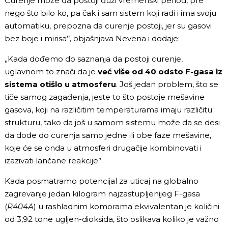
Curenje može da postoji duži vremenski period, pre
nego što bilo ko, pa čak i sam sistem koji radi i ima svoju
automatiku, prepozna da curenje postoji, jer su gasovi
bez boje i mirisa’’, objašnjava Nevena i dodaje:
„Kada dođemo do saznanja da postoji curenje,
uglavnom to znači da je
već više od 40 odsto F-gasa iz
sistema otišlo u atmosferu
. Još jedan problem, što se
tiče samog zagađenja, jeste to što postoje mešavine
gasova, koji na različitim temperaturama imaju različitu
strukturu, tako da još u samom sistemu može da se desi
da dođe do curenja samo jedne ili obe faze mešavine,
koje će se onda u atmosferi drugačije kombinovati i
izazivati lančane reakcije’’.
Kada posmatramo potencijal za uticaj na globalno
zagrevanje jedan kilogram najzastupljenijeg F-gasa
(
R404A
) u rashladnim komorama ekvivalentan je količini
od 3,92 tone ugljen-dioksida, što oslikava koliko je važno