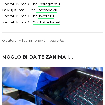
Zaprati Klima101 na
Instagramu
Lajkuj Klima101 na
Facebooku
Zaprati Klima101 na
Twitteru
Zaprati Klima101
Youtube kanal
O autoru:
Milica Simonović
—
Autorka
MOGLO BI DA TE ZANIMA I...