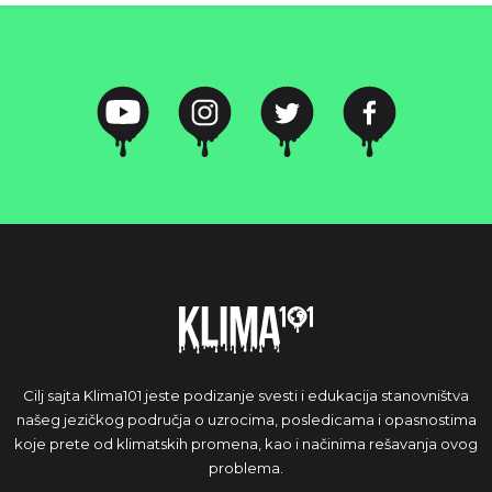
Cilj sajta Klima101 jeste podizanje svesti i edukacija stanovništva
našeg jezičkog područja o uzrocima, posledicama i opasnostima
koje prete od klimatskih promena, kao i načinima rešavanja ovog
problema.