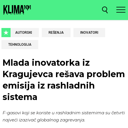
AUTORSKI
REŠENJA
INOVATORI
TEHNOLOGIJA
Mlada inovatorka iz
Kragujevca rešava problem
emisija iz rashladnih
sistema
F-gasovi koji se koriste u rashladnim sistemima su četvrti
najveći izazivač globalnog zagrevanja.