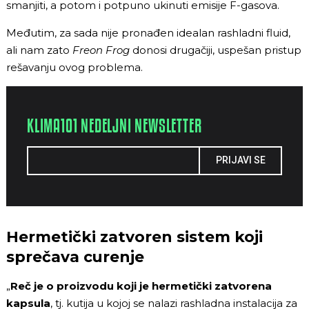
smanjiti, a potom i potpuno ukinuti emisije F-gasova.
Međutim, za sada nije pronađen idealan rashladni fluid,
ali nam zato
Freon Frog
donosi drugačiji, uspešan pristup
rešavanju ovog problema.
KLIMA101 NEDELJNI NEWSLETTER
PRIJAVI SE
Hermetički zatvoren sistem koji
sprečava curenje
„
Reč je o proizvodu koji je hermetički zatvorena
kapsula
, tj. kutija u kojoj se nalazi rashladna instalacija za