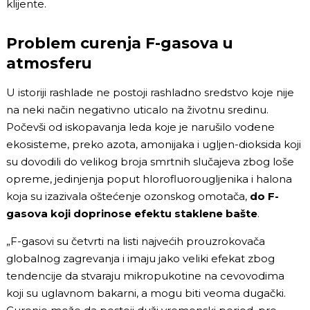
klijente.
Problem curenja F-gasova u
atmosferu
U istoriji rashlade ne postoji rashladno sredstvo koje nije
na neki način negativno uticalo na životnu sredinu.
Počevši od iskopavanja leda koje je narušilo vodene
ekosisteme, preko azota, amonijaka i ugljen-dioksida koji
su dovodili do velikog broja smrtnih slučajeva zbog loše
opreme, jedinjenja poput hlorofluorougljenika i halona
koja su izazivala oštećenje ozonskog omotača,
do F-
gasova koji doprinose efektu staklene bašte
.
„F-gasovi su četvrti na listi najvećih prouzrokovača
globalnog zagrevanja i imaju jako veliki efekat zbog
tendencije da stvaraju mikropukotine na cevovodima
koji su uglavnom bakarni, a mogu biti veoma dugački.