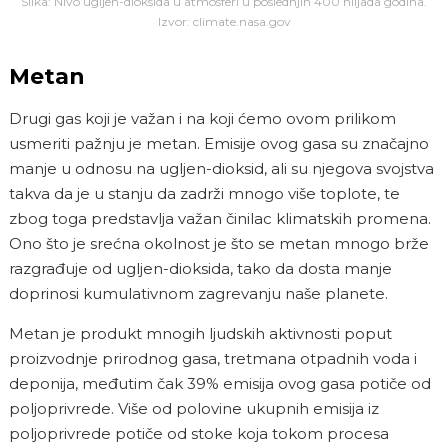
Slika: Nivo ugljen-dioksida u atmosferi u poslednjih 400 hiljada godina.
Izvor: climate.nasa.gov
Metan
Drugi gas koji je važan i na koji ćemo ovom prilikom
usmeriti pažnju je metan. Emisije ovog gasa su značajno
manje u odnosu na ugljen-dioksid, ali su njegova svojstva
takva da je u stanju da zadrži mnogo više toplote, te
zbog toga predstavlja važan činilac klimatskih promena.
Ono što je srećna okolnost je što se metan mnogo brže
razgrađuje od ugljen-dioksida, tako da dosta manje
doprinosi kumulativnom zagrevanju naše planete.
Metan je produkt mnogih ljudskih aktivnosti poput
proizvodnje prirodnog gasa, tretmana otpadnih voda i
deponija, međutim čak 39% emisija ovog gasa potiče od
poljoprivrede. Više od polovine ukupnih emisija iz
poljoprivrede potiče od stoke koja tokom procesa