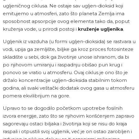
ugljeničnog ciklusa. Ne ostaje sav ugljen-dioksid koji
emitujemo u atmosferi, zato što planeta Zemlja ima
sposobnost apsorpcije ovog elementa tako da, poput
kruženja vode, u prirodi postoji i
kruženje ugljenika
.
Ugljenik iz vazduha (u formi ugljen-dioksida) se rastvara u
vodi, upija ga zemljište, biljke ga kroz proces fotosinteze
skladište u sebi, dok ga životinje unose ishranom, da bi
po njihovom umiranju i raspadnju obišao pun krug i
ponovo se vratio u atmosferu. Ovaj ciklus je ono što je
držalo koncentracije ugljen-dioksida stabilnim tokom
godina, ali svaki veštački dodatak ovog gasa u atmosferu
pomera ekvilibrijum na gore.
Upravo to se dogodilo početkom upotrebe fosilnih
izvora energije, zato što se njihovim korišćenjem zapravo
sagorevaju ostaci biljaka i životinja koji se nisu do kraja
raspali i otpustili svoj ugljenik, već je on ostao zarobljen i