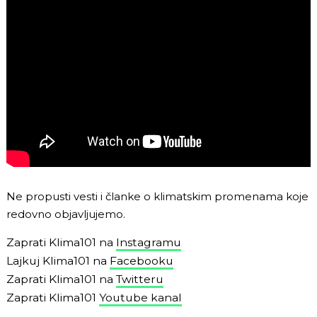
Ne propusti vesti i članke o klimatskim promenama koje
redovno objavljujemo.
Zaprati Klima101 na
Instagramu
Lajkuj Klima101 na
Facebooku
Zaprati Klima101 na
Twitteru
Zaprati Klima101
Youtube kanal