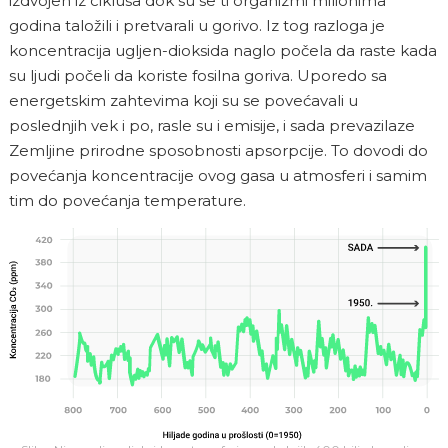
izdvojen iz ciklusa dok su se ti organizmi milionima
godina taložili i pretvarali u gorivo. Iz tog razloga je
koncentracija ugljen-dioksida naglo počela da raste kada
su ljudi počeli da koriste fosilna goriva. Uporedo sa
energetskim zahtevima koji su se povećavali u
poslednjih vek i po, rasle su i emisije, i sada prevazilaze
Zemljine prirodne sposobnosti apsorpcije. To dovodi do
povećanja koncentracije ovog gasa u atmosferi i samim
tim do povećanja temperature.