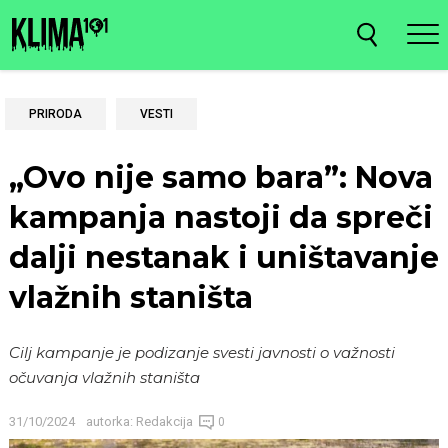
PRIRODA
VESTI
„Ovo nije samo bara”: Nova
kampanja nastoji da spreči
dalji nestanak i uništavanje
vlažnih staništa
Cilj kampanje je podizanje svesti javnosti o važnosti
očuvanja vlažnih staništa
31/10/2024
autorka:
Redakcija
0