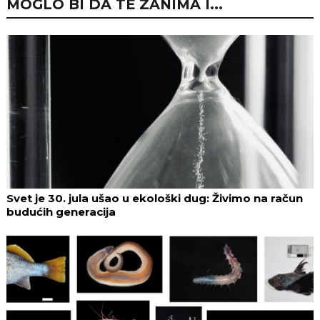
MOGLO BI DA TE ZANIMA I...
Svet je 30. jula ušao u ekološki dug: Živimo na račun
budućih generacija