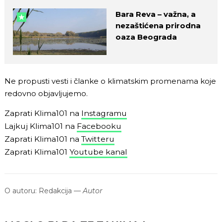
Bara Reva – važna, a
nezaštićena prirodna
oaza Beograda
Ne propusti vesti i članke o klimatskim promenama koje
redovno objavljujemo.
Zaprati Klima101 na
Instagramu
Lajkuj Klima101 na
Facebooku
Zaprati Klima101 na
Twitteru
Zaprati Klima101
Youtube kanal
O autoru:
Redakcija
—
Autor