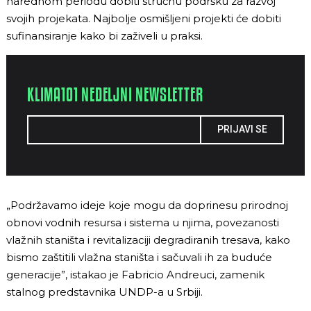
narednom periodu dobiti stručnu podršku za razvoj
svojih projekata. Najbolje osmišljeni projekti će dobiti
sufinansiranje kako bi zaživeli u praksi.
KLIMA101 NEDELJNI NEWSLETTER
PRIJAVI SE
„Podržavamo ideje koje mogu da doprinesu prirodnoj
obnovi vodnih resursa i sistema u njima, povezanosti
vlažnih staništa i revitalizaciji degradiranih tresava, kako
bismo zaštitili vlažna staništa i sačuvali ih za buduće
generacije”, istakao je Fabricio Andreuci, zamenik
stalnog predstavnika UNDP-a u Srbiji.