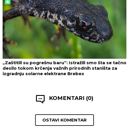
„Zaštitili su pogrešnu baru”: Istražili smo šta se tačno
desilo tokom krčenja važnih prirodnih staništa za
izgradnju solarne elektrane Brebex
KOMENTARI (0)
OSTAVI KOMENTAR