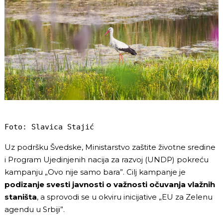
Foto: Slavica Stajić
Uz podršku Švedske, Ministarstvo zaštite životne sredine
i Program Ujedinjenih nacija za razvoj (UNDP) pokreću
kampanju „Ovo nije samo bara”. Cilj kampanje je
podizanje svesti javnosti o važnosti očuvanja vlažnih
staništa
, a sprovodi se u okviru inicijative „EU za Zelenu
agendu u Srbiji”.