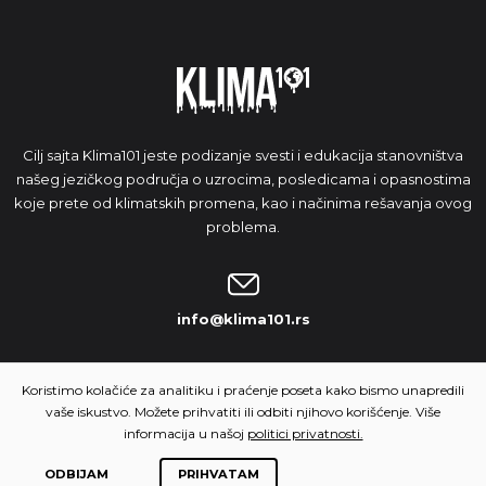
Cilj sajta Klima101 jeste podizanje svesti i edukacija stanovništva
našeg jezičkog područja o uzrocima, posledicama i opasnostima
koje prete od klimatskih promena, kao i načinima rešavanja ovog
problema.
info@klima101.rs
NAŠA IDEJA
Koristimo kolačiće za analitiku i praćenje poseta kako bismo unapredili
vaše iskustvo. Možete prihvatiti ili odbiti njihovo korišćenje. Više
informacija u našoj
politici privatnosti.
ODBIJAM
PRIHVATAM