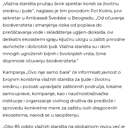
„Vlažna staništa pružaju širok spektar koristi za životnu
sredinu i ljude”, naglasio je tim povodom Pol Kolins, prvi
sekretar u Ambasadi Švedske u Beogradu. „Od očuvanja
biodiverziteta i smanjenja rizika od poplava do
prečišćavanja vode i skladištenja ugljen-dioksida, ovi
delikatni ekosistemi igraju ključnu ulogu u zaštiti prirodne
ravnoteže i dobrobiti ljudi. Vlažna staništa su i dom
mnogih ugroženih biljnih i životinjskih vrsta, čime
doprinose očuvanju biodiverziteta.”
Kampanja „Ovo nije samo bara” će informisati javnost o
brojnim koristima vlažnih staništa za ljude i životnu
sredinu, i pozvati upravljače zaštićenih područja, lokalne
samouprave, kompanije, kao i naučnoistraživačke
institucije i organizacije civilnog društva da predlože i
sprovedu konkretne mere za zaštitu ovih dragocenih
ekosistema, navodi se u saopštenju.
„Oko 85 odsto vlažnih staništa na globalnom nivou već je