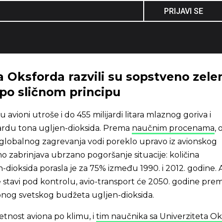
PRIJAVI SE
sa Oksforda razvili su sopstveno zele
 po sličnom principu
avioni utroše i do 455 milijardi litara mlaznog goriva i
jardu tona ugljen-dioksida. Prema
naučnim procenama
, 
globalnog zagrevanja vodi poreklo upravo iz avionskog
o zabrinjava ubrzano pogoršanje situacije: količina
dioksida porasla je za 75% između 1990. i 2012. godine. 
e stavi pod kontrolu, avio-transport će 2050. godine prem
nog svetskog budžeta ugljen-dioksida.
tnost aviona po klimu, i
tim naučnika sa Univerziteta O