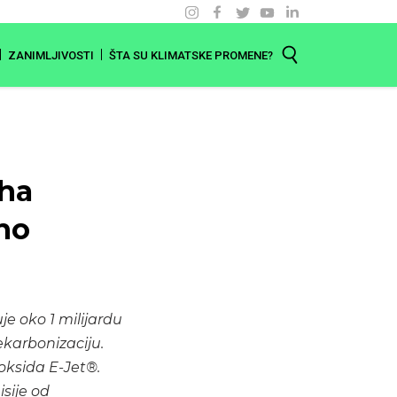
ZANIMLJIVOSTI
ŠTA SU KLIMATSKE PROMENE?
uha
no
uje oko 1 milijardu
ekarbonizaciju.
oksida E-Jet®.
sije od