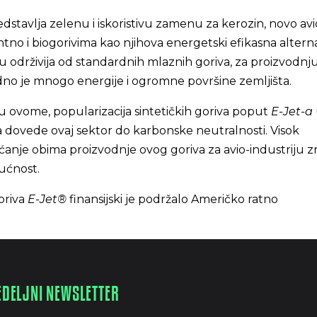
dstavlja zelenu i iskoristivu zamenu za kerozin, novo avi
tno i biogorivima kao njihova energetski efikasna alterna
 održivija od standardnih mlaznih goriva, za proizvodnj
no je mnogo energije i ogromne površine zemljišta.
 ovome, popularizacija sintetičkih goriva poput
E-Jet-a
 da dovede ovaj sektor do karbonske neutralnosti. Visok
ćanje obima proizvodnje ovog goriva za avio-industriju z
ućnost.
oriva
E-Jet®
finansijski je podržalo Američko ratno
EDELJNI NEWSLETTER