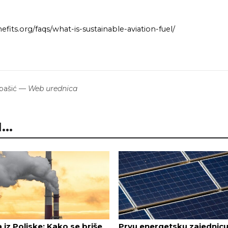
efits.org/faqs/what-is-sustainable-aviation-fuel/
bašić
—
Web urednica
..
a iz Poljske: Kako se briše
Prvu energetsku zajednicu