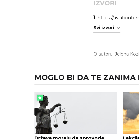
IZVORI
1.
https://aviationben
Svi izvori
O autoru:
Jelena Koz
MOGLO BI DA TE ZANIMA I.
Države moraju da sprovode
Lekcij