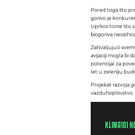
Pored toga što pre
gorivo je konkuren
Uprkos tome što su
biogoriva neophod
Zahvaljujući svemu
avijaciji mogla bi
potencijal za pove
let u zeleniju bud
Projekat razvoja g
vazduhoplovstvo.
KLIMA101 N