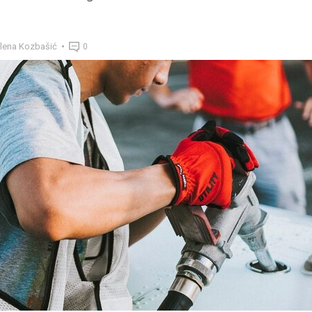
lena Kozbašić
0