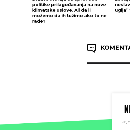
politike prilagođavanja na nove
neslav
klimatske uslove. Ali da li
uglja”
možemo da ih tužimo ako to ne
rade?
KOMENTA
N
Prija