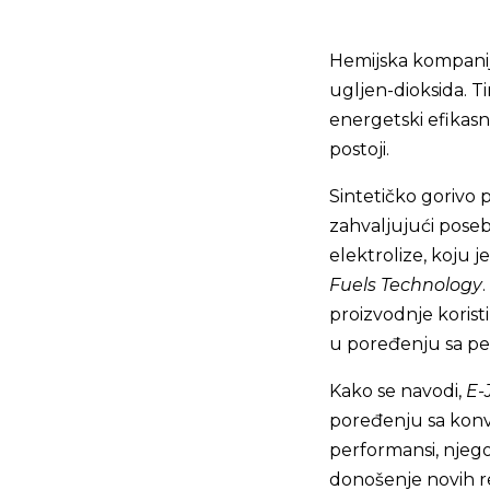
Hemijska kompani
ugljen-dioksida. 
energetski efikasn
postoji.
Sintetičko gorivo
zahvaljujući poseb
elektrolize, koju 
Fuels Technology
proizvodnje koristi
u poređenju sa pe
Kako se navodi,
E-
poređenju sa konv
performansi, njego
donošenje novih r