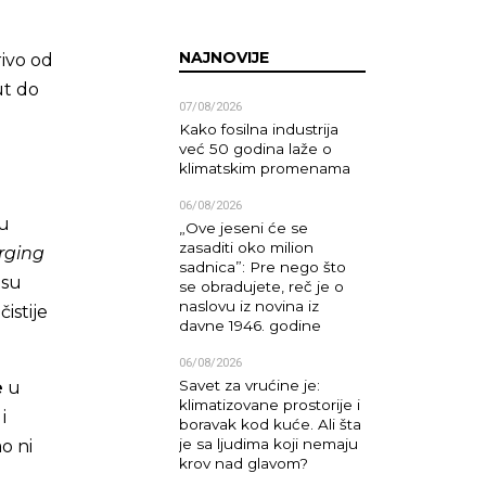
NAJNOVIJE
rivo od
ut do
07/08/2026
Kako fosilna industrija
već 50 godina laže o
klimatskim promenama
06/08/2026
ću
„Ove jeseni će se
zasaditi oko milion
rging
sadnica”: Pre nego što
esu
se obradujete, reč je o
naslovu iz novina iz
istije
davne 1946. godine
06/08/2026
Savet za vrućine je:
e
u
klimatizovane prostorije i
i
boravak kod kuće. Ali šta
je sa ljudima koji nemaju
o ni
krov nad glavom?