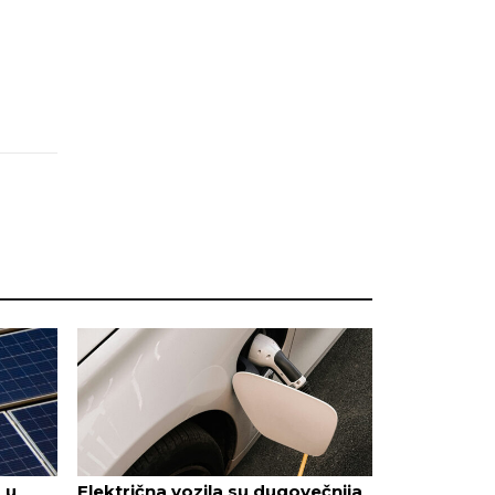
 u
Električna vozila su dugovečnija