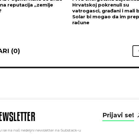
na reputacija „zemlje
Hrvatskoj pokrenuli su
?
vatrogasci, građani i mali b
Solar bi mogao da im prep
račune
RI (0)
EWSLETTER
Prijavi se!
vi se na naš nedeljni newsletter na Substack-u