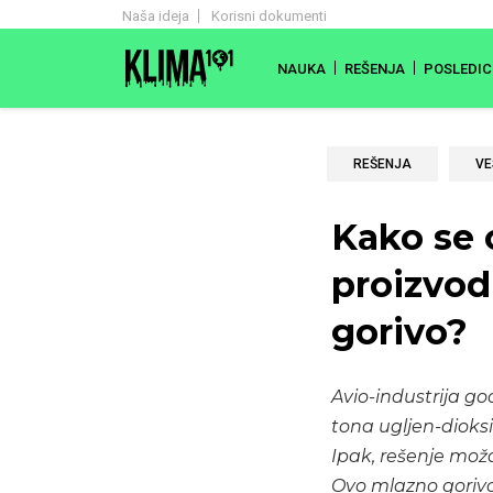
Naša ideja
Korisni dokumenti
NAUKA
REŠENJA
POSLEDIC
REŠENJA
VE
Kako se 
proizvod
gorivo?
Avio-industrija god
tona ugljen-dioksi
Ipak, rešenje mož
Ovo mlazno gorivo