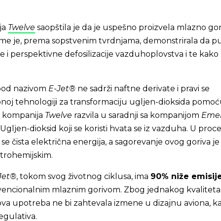
ja
Twelve
saopštila je da je uspešno proizvela mlazno go
Time je, prema sopstvenim tvrdnjama, demonstrirala da p
e i perspektivne defosilizacije vazduhoplovstva i te kako
 pod nazivom
E-Jet®
ne sadrži naftne derivate i pravi se
noj tehnologiji za transformaciju ugljen-dioksida pomo
je kompanija
Twelve
razvila u saradnji sa kompanijom
Eme
. Ugljen-dioksid koji se koristi hvata se iz vazduha. U proc
 se čista električna energija, a sagorevanje ovog goriva je č
trohemijskim.
Jet®
, tokom svog životnog ciklusa, ima
90% niže emisij
encionalnim mlaznim gorivom. Zbog jednakog kvaliteta 
va upotreba ne bi zahtevala izmene u dizajnu aviona, ka
egulativa.