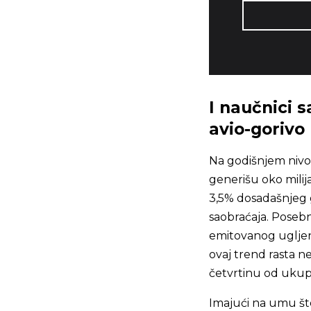
I naučnici 
avio-gorivo
Na godišnjem nivou 
generišu oko mili
3,5% dosadašnjeg 
saobraćaja. Posebn
emitovanog ugljen-
ovaj trend rasta n
četvrtinu od ukup
Imajući na umu šte