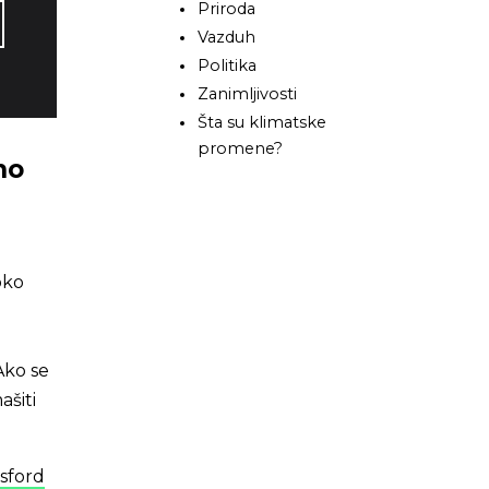
Priroda
Vazduh
Politika
Zanimljivosti
Šta su klimatske
promene?
no
oko
Ako se
ašiti
ksford