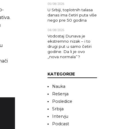
05/08/2026
o-
U Srbiji, toplotnih talasa
danas ima četiri puta više
tiva.
nego pre 50 godina
u
04/08/2026
Vodostaj Dunava je
ekstremno nizak – i to
u
drugi put u samo četiri
godine. Da li je ovo
„nova normala”?
nači
KATEGORIJE
Nauka
Rešenja
Posledice
Srbija
Intervju
Podcast