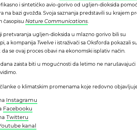
, efikasno i sintetičko avio-gorivo od ugljen-dioksida pomo
ra na bazi gvožđa. Svoja saznanja predstavili su krajem p
m časopisu
Nature Communications
.
 pretvaranja ugljen-dioksida u mlazno gorivo bili su
pi, a kompanija
Twelve
i istraživači sa Oksforda pokazali s
da se ovaj proces obavi na ekonomski isplativ način.
dana zaista biti u mogućnosti da letimo ne narušavajući
 vidimo.
 i članke o klimatskim promenama koje redovno objavljuj
 na
Instagramu
na
Facebooku
 na
Twitteru
Youtube kanal