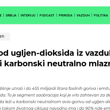
E
SRBIJA
INTERVJU
PODCAST
PRIRODA
VAZDUH
POLITIKA
STI
od ugljen-dioksida iz vazd
i karbonski neutralno mlaz
išnje utroši i do 455 milijardi litara fosilnih goriva i emit
da. To je segment saobraćaja koji je vrlo zahtevan za d
da leži u karbonski neutralnom avio-gorivu od ugljen-di
 tokom životnog ciklusa navodno ima i do 90% niže emi