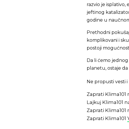
razvio je isplativo
jeftinog katalizato
godine u naučno
Prethodni pokušaji
komplikovani i sku
postoji mogućnost 
Da li ćemo jednog 
planetu, ostaje da
Ne propusti vesti
Zaprati Klima101
Lajkuj Klima101 
Zaprati Klima101
Zaprati Klima101